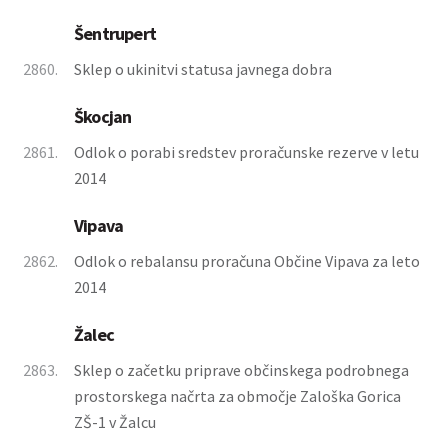
Šentrupert
2860.
Sklep o ukinitvi statusa javnega dobra
Škocjan
2861.
Odlok o porabi sredstev proračunske rezerve v letu
2014
Vipava
2862.
Odlok o rebalansu proračuna Občine Vipava za leto
2014
Žalec
2863.
Sklep o začetku priprave občinskega podrobnega
prostorskega načrta za območje Zaloška Gorica
ZŠ-1 v Žalcu