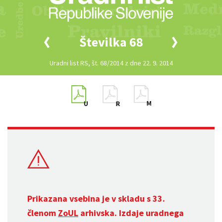
Številka 68
Uradni list RS, št. 68/2014 z dne 22. 9. 2014
Prikazana vsebina je v skladu s 33.
členom
ZoUL
arhivska. Izdaje uradnega