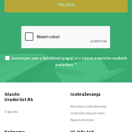
PRIJAVA
Seznanjen sem s
Splošnimi pogoji
in z
Izjavo o varstvu osebnih
podatkov
. *
Glasilo
Izobraževanja
Uradni list RS
Aktualna izobraževanja
O glasilu
Izobraževanja po meri
Najem dvorane
Knjigarna
UL info tok