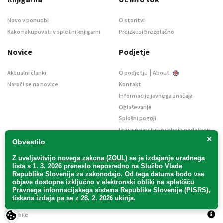
Novo v ponudbi
O storitvi
Kako nakupovati v spletni knjigarni
Preizkusi brezplačno
Novice
Podjetje
|
Aktualni članki
O podjetju
About
Naroči se na novice
Kontakt
Informacije javnega značaja
Oglaševanje
Splošni pogoji
Izjava o varstvu osebnih podatkov
×
E-dražbe
Obvestilo
Z uveljavitvijo
novega zakona (ZOUL)
se je
izdajanje uradnega
lista s 1. 3. 2026 preneslo
neposredno
na Službo Vlade
Republike Slovenije za zakonodajo
. Od tega datuma bodo vse
objave dostopne izključno v elektronski obliki na spletišču
Pravnega informacijskega sistema Republike Slovenije (PISRS),
Uradni list d. o. o. – v likvidaciji / Vse pravice pridržane.
tiskana izdaja pa se z 28. 2. 2026 ukinja.
Pravna obvestila
/
Piškotki
/ Avtorji:
TriTim spletna agencija
v sodelovanju z
2Mobile