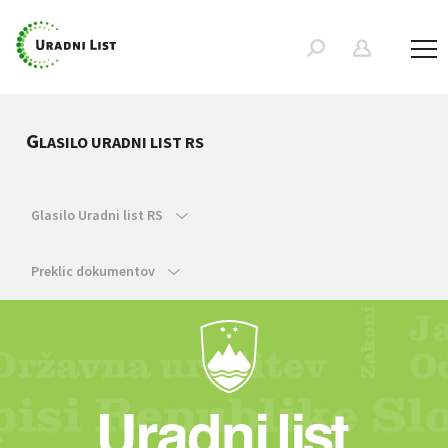
G
LASILO URADNI LIST RS
Glasilo Uradni list RS
Preklic dokumentov