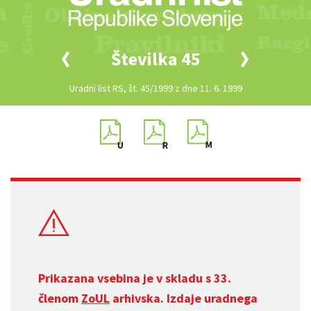
Številka 45
Uradni list RS, št. 45/1999 z dne 11. 6. 1999
Prikazana vsebina je v skladu s 33.
členom
ZoUL
arhivska. Izdaje uradnega