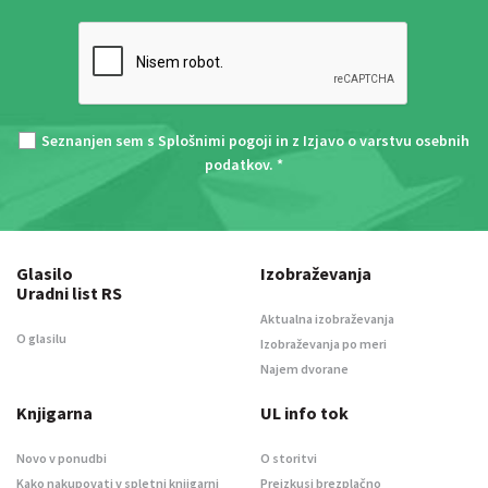
Seznanjen sem s
Splošnimi pogoji
in z
Izjavo o varstvu osebnih
podatkov
. *
Glasilo
Izobraževanja
Uradni list RS
Aktualna izobraževanja
O glasilu
Izobraževanja po meri
Najem dvorane
Knjigarna
UL info tok
Novo v ponudbi
O storitvi
Kako nakupovati v spletni knjigarni
Preizkusi brezplačno