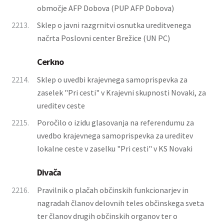
območje AFP Dobova (PUP AFP Dobova)
2213.
Sklep o javni razgrnitvi osnutka ureditvenega
načrta Poslovni center Brežice (UN PC)
Cerkno
2214.
Sklep o uvedbi krajevnega samoprispevka za
zaselek "Pri cesti" v Krajevni skupnosti Novaki, za
ureditev ceste
2215.
Poročilo o izidu glasovanja na referendumu za
uvedbo krajevnega samoprispevka za ureditev
lokalne ceste v zaselku "Pri cesti" v KS Novaki
Divača
2216.
Pravilnik o plačah občinskih funkcionarjev in
nagradah članov delovnih teles občinskega sveta
ter članov drugih občinskih organov ter o