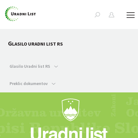
G
LASILO URADNI LIST RS
Glasilo Uradni list RS
Preklic dokumentov