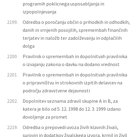
programih poklicnega usposabljanja in
izpopolnjevanja
2199.
Odredba o poročanju občin o prihodkih in odhodkih,
danih in vrnjenih posojilih, spremembah finančnih
terjatev in naložb ter zadolževanju in odplačilih
dolga
2200.
Pravilnik o spremembah in dopolnitvah pravilnika
o izvajanju zakona o davku na dodano vrednost
2201.
Pravilnik o spremembah in dopolnitvah pravilnika
o pripravništvu in strokovnih izpitih delavcev na
področju zdravstvene dejavnosti
2202.
Dopolnitev seznama zdravil skupine A in B, za
katera je bilo od 5. 12. 1998 do 12. 3. 1999 izdano
dovoljenje za promet
2219.
Odredba o prepovedi uvoza živih klavnih živali,
surovin in dodatkov živalskega izvora, krmil in živil