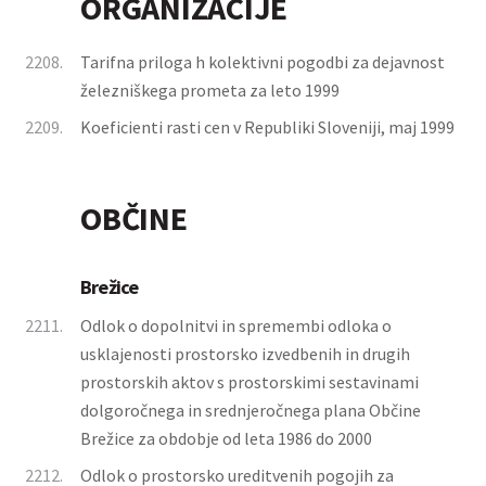
ORGANIZACIJE
2208.
Tarifna priloga h kolektivni pogodbi za dejavnost
železniškega prometa za leto 1999
2209.
Koeficienti rasti cen v Republiki Sloveniji, maj 1999
OBČINE
Brežice
2211.
Odlok o dopolnitvi in spremembi odloka o
usklajenosti prostorsko izvedbenih in drugih
prostorskih aktov s prostorskimi sestavinami
dolgoročnega in srednjeročnega plana Občine
Brežice za obdobje od leta 1986 do 2000
2212.
Odlok o prostorsko ureditvenih pogojih za