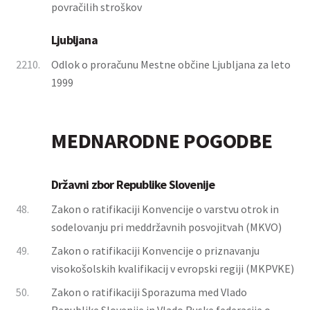
povračilih stroškov
Ljubljana
2210.
Odlok o proračunu Mestne občine Ljubljana za leto
1999
MEDNARODNE POGODBE
Državni zbor Republike Slovenije
48.
Zakon o ratifikaciji Konvencije o varstvu otrok in
sodelovanju pri meddržavnih posvojitvah (MKVO)
49.
Zakon o ratifikaciji Konvencije o priznavanju
visokošolskih kvalifikacij v evropski regiji (MKPVKE)
50.
Zakon o ratifikaciji Sporazuma med Vlado