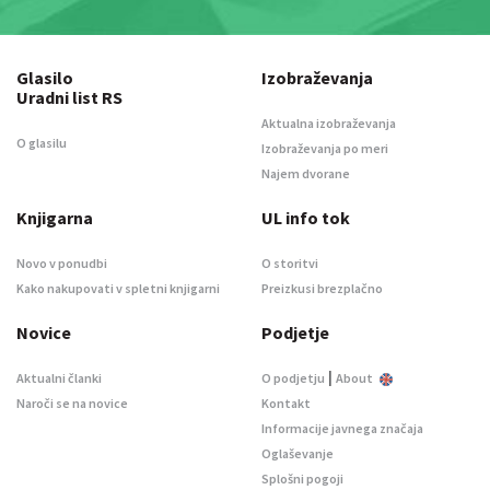
Glasilo
Izobraževanja
Uradni list RS
Aktualna izobraževanja
O glasilu
Izobraževanja po meri
Najem dvorane
Knjigarna
UL info tok
Novo v ponudbi
O storitvi
Kako nakupovati v spletni knjigarni
Preizkusi brezplačno
Novice
Podjetje
|
Aktualni članki
O podjetju
About
Naroči se na novice
Kontakt
Informacije javnega značaja
Oglaševanje
Splošni pogoji