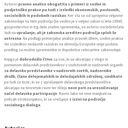
Avtorici
pravno analizo obogatita s primeri iz sodne in
podjetniške prakse pa tudi z izsledki ekonomskih, poslovnih,
socioloških in podobnih raziskav
. Ker sta se od sprejema veljavne
zakonodaje na tem področju (še vedno je v veljavi zakon iz leta 1993!)
gospodarstvo in trg dela znatno spremenila, se avtorici osredotočata
tudi na
vprašanje, ali je zakonska ureditev področja sploh še
ustrezna
. Na podlagi primerjalne analize pravnih dilem, sodne prakse
ter izsledkov nedavnih raziskav na območju Evropske unije podata
predlog za možne spremembe in dopolnitve relevantne zakonodaje.
Knjiga je
dobrodošlo čtivo
za vse, ki se ukvarjajo z vlogo in
pomenom delavskih predstavnikov v vodstvenih in nadzornih organih:
za delavske predstavnike v nadzornih svetih, nadzornike
družb, člane delojemalskih in delodajalskih združenj, sindikate
pa tudi za tiste, ki se z vprašanjem delavskega predstavništva
ukvarjajo na teoretski ravni ter iščejo
nove poti za uresničevanje
načel delavske participacije
. Ravno tako ne sme manjkati na
policah strokovnjakov, ki se srečujejo
z izzivi na področju
socialnega dialoga
.