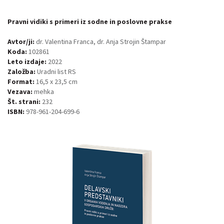
Pravni vidiki s primeri iz sodne in poslovne prakse
Avtor/ji:
dr. Valentina Franca, dr. Anja Strojin Štampar
Koda:
102861
Leto izdaje:
2022
Založba:
Uradni list RS
Format:
16,5 x 23,5 cm
Vezava:
mehka
Št. strani:
232
ISBN:
978-961-204-699-6