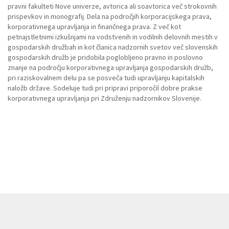
pravni fakulteti Nove univerze, avtorica ali soavtorica več strokovnih
prispevkov in monografij. Dela na področjih korporacijskega prava,
korporativnega upravljanja in finančnega prava. Z več kot
petnajstletnimi izkušnjami na vodstvenih in vodilnih delovnih mestih v
gospodarskih družbah in kot članica nadzornih svetov več slovenskih
gospodarskih družb je pridobila poglobljeno pravno in poslovno
znanje na področju korporativnega upravljanja gospodarskih družb,
pri raziskovalnem delu pa se posveča tudi upravljanju kapitalskih
naložb države. Sodeluje tudi pri pripravi priporočil dobre prakse
korporativnega upravljanja pri Združenju nadzornikov Slovenije.