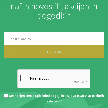
naših novostih, akcijah in
dogodkih
PRIJAVA
Seznanjen sem s
Splošnimi pogoji
in z
Izjavo o varstvu osebnih
podatkov
. *