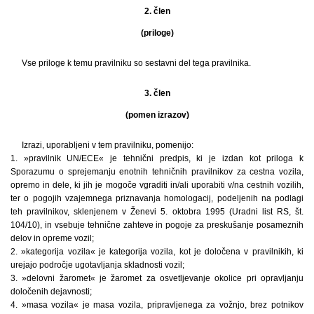
2. člen
(priloge)
Vse priloge k temu pravilniku so sestavni del tega pravilnika.
3. člen
(pomen izrazov)
Izrazi, uporabljeni v tem pravilniku, pomenijo:
1. »pravilnik UN/ECE« je tehnični predpis, ki je izdan kot priloga k
Sporazumu o sprejemanju enotnih tehničnih pravilnikov za cestna vozila,
opremo in dele, ki jih je mogoče vgraditi in/ali uporabiti v/na cestnih vozilih,
ter o pogojih vzajemnega priznavanja homologacij, podeljenih na podlagi
teh pravilnikov, sklenjenem v Ženevi 5. oktobra 1995 (Uradni list RS, št.
104/10), in vsebuje tehnične zahteve in pogoje za preskušanje posameznih
delov in opreme vozil;
2. »kategorija vozila« je kategorija vozila, kot je določena v pravilnikih, ki
urejajo področje ugotavljanja skladnosti vozil;
3. »delovni žaromet« je žaromet za osvetljevanje okolice pri opravljanju
določenih dejavnosti;
4. »masa vozila« je masa vozila, pripravljenega za vožnjo, brez potnikov