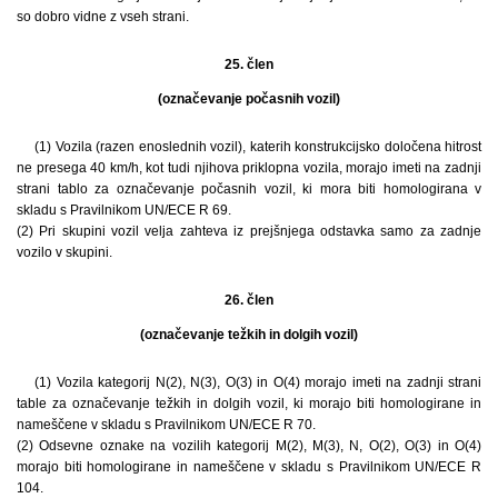
so dobro vidne z vseh strani.
25. člen
(označevanje počasnih vozil)
(1) Vozila (razen enoslednih vozil), katerih konstrukcijsko določena hitrost
ne presega 40 km/h, kot tudi njihova priklopna vozila, morajo imeti na zadnji
strani tablo za označevanje počasnih vozil, ki mora biti homologirana v
skladu s Pravilnikom UN/ECE R 69.
(2) Pri skupini vozil velja zahteva iz prejšnjega odstavka samo za zadnje
vozilo v skupini.
26. člen
(označevanje težkih in dolgih vozil)
(1) Vozila kategorij N(2), N(3), O(3) in O(4) morajo imeti na zadnji strani
table za označevanje težkih in dolgih vozil, ki morajo biti homologirane in
nameščene v skladu s Pravilnikom UN/ECE R 70.
(2) Odsevne oznake na vozilih kategorij M(2), M(3), N, O(2), O(3) in O(4)
morajo biti homologirane in nameščene v skladu s Pravilnikom UN/ECE R
104.