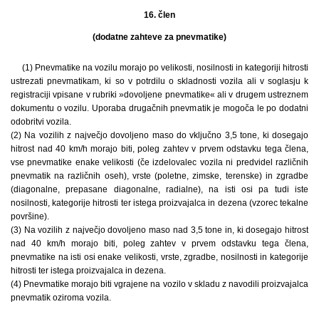
16. člen
(dodatne zahteve za pnevmatike)
(1) Pnevmatike na vozilu morajo po velikosti, nosilnosti in kategoriji hitrosti
ustrezati pnevmatikam, ki so v potrdilu o skladnosti vozila ali v soglasju k
registraciji vpisane v rubriki »dovoljene pnevmatike« ali v drugem ustreznem
dokumentu o vozilu. Uporaba drugačnih pnevmatik je mogoča le po dodatni
odobritvi vozila.
(2) Na vozilih z največjo dovoljeno maso do vključno 3,5 tone, ki dosegajo
hitrost nad 40 km/h morajo biti, poleg zahtev v prvem odstavku tega člena,
vse pnevmatike enake velikosti (če izdelovalec vozila ni predvidel različnih
pnevmatik na različnih oseh), vrste (poletne, zimske, terenske) in zgradbe
(diagonalne, prepasane diagonalne, radialne), na isti osi pa tudi iste
nosilnosti, kategorije hitrosti ter istega proizvajalca in dezena (vzorec tekalne
površine).
(3) Na vozilih z največjo dovoljeno maso nad 3,5 tone in, ki dosegajo hitrost
nad 40 km/h morajo biti, poleg zahtev v prvem odstavku tega člena,
pnevmatike na isti osi enake velikosti, vrste, zgradbe, nosilnosti in kategorije
hitrosti ter istega proizvajalca in dezena.
(4) Pnevmatike morajo biti vgrajene na vozilo v skladu z navodili proizvajalca
pnevmatik oziroma vozila.