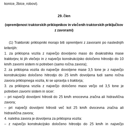
konice, žbice, robovi).
29. člen
(opremljenost traktorskih priklopnikov in vlečenih traktorskih priključkov
z zavorami)
(1) Traktorski priklopniki morajo biti opremljeni z zavorami po naslednjih
kriterijih:
1. za priklopna vozila z največjo dovoljeno maso do dvakratnika mase
traktorjev, ki jih vlečejo in z največjo konstrukcijsko določeno hitrostjo do 10
km/h zavorni sistem ni potreben (samo ročna zavora);
2. za priklopna vozila do največje dovoljene mase 3,5 tone je z največjo
konstrukcijsko določeno hitrostjo do 25 km/h dovoljena tudi samo ročna
zavora priklopnega vozila, ki se upravlja s traktorja;
3. za priklopna vozila z največjo določeno maso večjo od 3,5 tone je
potreben zavorni sistem in sicer:
– pri največji dovoljeni hitrosti do 25 km/h enocevna zračna ali hidravlična
zavora;
– pri največji dovoljeni hitrosti več kot 25 km/h dvocevna zračna ali
hidravlična zavora;
4. naletna zavora je dovoljena za priklopna vozila:
– z največjo konstrukcijsko določeno hitrostjo do 25 km/h in največjo