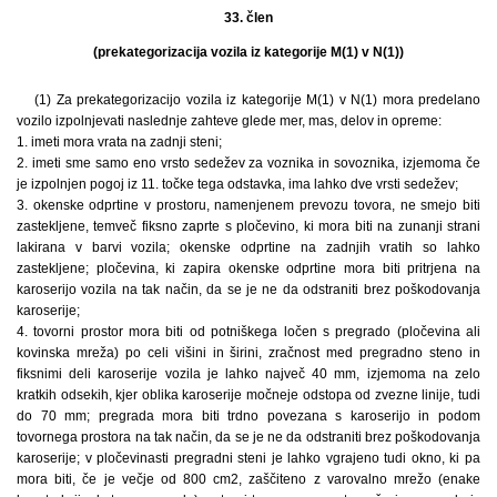
33. člen
(prekategorizacija vozila iz kategorije M(1) v N(1))
(1) Za prekategorizacijo vozila iz kategorije M(1) v N(1) mora predelano
vozilo izpolnjevati naslednje zahteve glede mer, mas, delov in opreme:
1. imeti mora vrata na zadnji steni;
2. imeti sme samo eno vrsto sedežev za voznika in sovoznika, izjemoma če
je izpolnjen pogoj iz 11. točke tega odstavka, ima lahko dve vrsti sedežev;
3. okenske odprtine v prostoru, namenjenem prevozu tovora, ne smejo biti
zastekljene, temveč fiksno zaprte s pločevino, ki mora biti na zunanji strani
lakirana v barvi vozila; okenske odprtine na zadnjih vratih so lahko
zastekljene; pločevina, ki zapira okenske odprtine mora biti pritrjena na
karoserijo vozila na tak način, da se je ne da odstraniti brez poškodovanja
karoserije;
4. tovorni prostor mora biti od potniškega ločen s pregrado (pločevina ali
kovinska mreža) po celi višini in širini, zračnost med pregradno steno in
fiksnimi deli karoserije vozila je lahko največ 40 mm, izjemoma na zelo
kratkih odsekih, kjer oblika karoserije močneje odstopa od zvezne linije, tudi
do 70 mm; pregrada mora biti trdno povezana s karoserijo in podom
tovornega prostora na tak način, da se je ne da odstraniti brez poškodovanja
karoserije; v pločevinasti pregradni steni je lahko vgrajeno tudi okno, ki pa
mora biti, če je večje od 800 cm2, zaščiteno z varovalno mrežo (enake