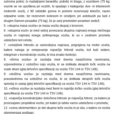
oziroma potnic (v nadaljnjem besedilu: potnik) in blaga, z voznikom (75 kg;
voznik se ne upošteva pri vozilih, ki spadajo v kategorijo dvo- in trikolesnih
motornih vozil), z 90 odstotki goriva in polnimi rezervoarji tekočin, razen
odpadne vode, ter rezervnim kolesom in orodjem, pri avtobusih pa tudi z
drugim članom posadke (75 kg), če je zanj predviden poseben sedež;
5. »skupna masa vozila« je masa vozila skupaj s tovorom;
6. »skupina vozil« je med seboj povezana skupina najmanj enega vlečnega
vozila in najmanj enega priklopnega vozila, ki so v cestnem prometu
udeleženi kot celota;
7. »omejilnik hitrosti« je samostojna naprava, prigrajena na motor vozila,
katere naloga je omejevanje največje hitrosti vozila, kot tudi sistem,
integriran v konstrukcijo vozila, ki ima enako funkcijo;
8. »širina vozila« je razdalja med dvema navpičnima ravninama,
vzporednima z vzdolžno osjo vozila, ki se dotikata skrajnih točk vozila na
vsaki strani (glej tehnični specifikaciji za vozila TSV 144 in TSV 148);
9. »dolžina vozila« je razdalja med dvema navpičnima ravninama,
pravokotnima na vzdolžno os vozila, ki se dotikata skrajnih točk vozila
spredaj in zadaj (glej tehnični specifikaciji za vozila TSV 144 in TSV 148);
10. »višina vozila« je razdalja med tlemi in najvišjo točko vozila (glej tehnični
specifikaciji za vozila TSV 144 in TSV 148);
11. »največja konstrukcijsko določena hitrost« je največja hitrost, za katero je
proizvajalec projektiral vozilo, pri kateri je lahko varno udeleženo v prometu;
12. »osna obremenitev« je del skupne teže vozila in je sila, s katero os vozila
obremenjuje podlago;