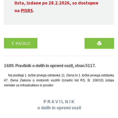
lista, izdane po 28.2.2026, so dostopne
na
PISRS
.
KAZALO
1689. Pravilnik o delih in opremi vozil, stran 5117.
Na podlagi 1. točke prvega odstavka 11. člena in 1. točke prvega odstavka
47. člena Zakona o motornih vozilih (Uradni list RS, št. 106/10) izdaja
minister za infrastrukturo in prostor
P R A V I L N I K
o delih in opremi vozil