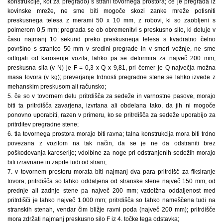
konstrukcije, kot za pregrado) s strani tovornega prostora; če je pregrada iz
kovinske mreže, ne sme biti mogoče skozi zanke mreže potisniti
preskusnega telesa z merami 50 x 10 mm, z robovi, ki so zaobljeni s
polmerom 0,5 mm; pregrada se ob obremenitvi s preskusno silo, ki deluje v
času najmanj 10 sekund preko preskusnega telesa s kvadratno čelno
površino s stranico 50 mm v sredini pregrade in v smeri vožnje, ne sme
odtrgati od karoserije vozila, lahko pa se deformira za največ 200 mm;
preskusna sila (v N) je F = 0,3 x Q x 9,81, pri čemer je Q največja možna
masa tovora (v kg); preverjanje trdnosti pregradne stene se lahko izvede z
mehanskim preskusom ali računsko;
5. če so v tovornem delu pritrdišča za sedeže in varnostne pasove, morajo
biti ta pritrdišča zavarjena, izvrtana ali obdelana tako, da jih ni mogoče
ponovno uporabiti, razen v primeru, ko se pritrdišča za sedeže uporabijo za
pritrditev pregradne stene;
6. tla tovornega prostora morajo biti ravna; talna konstrukcija mora biti trdno
povezana z vozilom na tak način, da se je ne da odstraniti brez
poškodovanja karoserije; vdolbine za noge pri odstranjenih sedežih morajo
biti izravnane in zaprte tudi od strani;
7. v tovornem prostoru morata biti najmanj dva para pritrdišč za fiksiranje
tovora; pritrdišča so lahko oddaljena od stranske stene največ 150 mm, od
prednje ali zadnje stene pa največ 200 mm; vzdolžna oddaljenost med
pritrdišči je lahko največ 1.000 mm; pritrdišča so lahko nameščena tudi na
stranskih stenah, vendar čim bližje ravni poda (največ 200 mm); pritrdišče
mora zdržati najmanj preskusno silo F iz 4. točke tega odstavka;