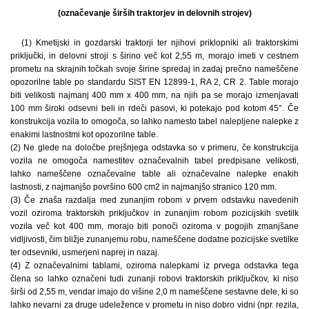
(označevanje širših traktorjev in delovnih strojev)
(1) Kmetijski in gozdarski traktorji ter njihovi priklopniki ali traktorskimi
priključki, in delovni stroji s širino več kot 2,55 m, morajo imeti v cestnem
prometu na skrajnih točkah svoje širine spredaj in zadaj prečno nameščene
opozorilne table po standardu SIST EN 12899-1, RA 2, CR 2. Table morajo
biti velikosti najmanj 400 mm x 400 mm, na njih pa se morajo izmenjavati
100 mm široki odsevni beli in rdeči pasovi, ki potekajo pod kotom 45°. Če
konstrukcija vozila to omogoča, so lahko namesto tabel nalepljene nalepke z
enakimi lastnostmi kot opozorilne table.
(2) Ne glede na določbe prejšnjega odstavka so v primeru, če konstrukcija
vozila ne omogoča namestitev označevalnih tabel predpisane velikosti,
lahko nameščene označevalne table ali označevalne nalepke enakih
lastnosti, z najmanjšo površino 600 cm2 in najmanjšo stranico 120 mm.
(3) Če znaša razdalja med zunanjim robom v prvem odstavku navedenih
vozil oziroma traktorskih priključkov in zunanjim robom pozicijskih svetilk
vozila več kot 400 mm, morajo biti ponoči oziroma v pogojih zmanjšane
vidljivosti, čim bližje zunanjemu robu, nameščene dodatne pozicijske svetilke
ter odsevniki, usmerjeni naprej in nazaj.
(4) Z označevalnimi tablami, oziroma nalepkami iz prvega odstavka tega
člena so lahko označeni tudi zunanji robovi traktorskih priključkov, ki niso
širši od 2,55 m, vendar imajo do višine 2,0 m nameščene sestavne dele, ki so
lahko nevarni za druge udeležence v prometu in niso dobro vidni (npr. rezila,