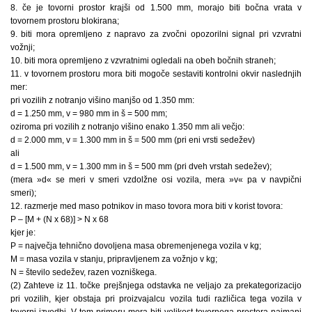
8. če je tovorni prostor krajši od 1.500 mm, morajo biti bočna vrata v
tovornem prostoru blokirana;
9. biti mora opremljeno z napravo za zvočni opozorilni signal pri vzvratni
vožnji;
10. biti mora opremljeno z vzvratnimi ogledali na obeh bočnih straneh;
11. v tovornem prostoru mora biti mogoče sestaviti kontrolni okvir naslednjih
mer:
pri vozilih z notranjo višino manjšo od 1.350 mm:
d = 1.250 mm, v = 980 mm in š = 500 mm;
oziroma pri vozilih z notranjo višino enako 1.350 mm ali večjo:
d = 2.000 mm, v = 1.300 mm in š = 500 mm (pri eni vrsti sedežev)
ali
d = 1.500 mm, v = 1.300 mm in š = 500 mm (pri dveh vrstah sedežev);
(mera »d« se meri v smeri vzdolžne osi vozila, mera »v« pa v navpični
smeri);
12. razmerje med maso potnikov in maso tovora mora biti v korist tovora:
P – [M + (N x 68)] > N x 68
kjer je:
P = največja tehnično dovoljena masa obremenjenega vozila v kg;
M = masa vozila v stanju, pripravljenem za vožnjo v kg;
N = število sedežev, razen vozniškega.
(2) Zahteve iz 11. točke prejšnjega odstavka ne veljajo za prekategorizacijo
pri vozilih, kjer obstaja pri proizvajalcu vozila tudi različica tega vozila v
tovorni izvedbi. V tem primeru mora biti velikost tovornega prostora najmanj