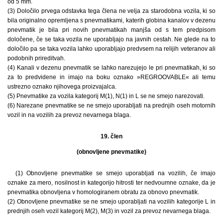
od 5 mm.
(3) Določilo prvega odstavka tega člena ne velja za starodobna vozila, ki so
bila originalno opremljena s pnevmatikami, katerih globina kanalov v dezenu
pnevmatik je bila pri novih pnevmatikah manjša od s tem predpisom
določene, če se taka vozila ne uporabljajo na javnih cestah. Ne glede na to
določilo pa se taka vozila lahko uporabljajo predvsem na relijih veteranov ali
podobnih prireditvah.
(4) Kanali v dezenu pnevmatik se lahko narezujejo le pri pnevmatikah, ki so
za to predvidene in imajo na boku oznako »REGROOVABLE« ali temu
ustrezno oznako njihovega proizvajalca.
(5) Pnevmatike za vozila kategorij M(1), N(1) in L se ne smejo narezovati.
(6) Narezane pnevmatike se ne smejo uporabljati na prednjih oseh motornih
vozil in na vozilih za prevoz nevarnega blaga.
19. člen
(obnovljene pnevmatike)
(1) Obnovljene pnevmatike se smejo uporabljati na vozilih, če imajo
oznake za mero, nosilnost in kategorijo hitrosti ter nedvoumne oznake, da je
pnevmatika obnovljena v homologiranem obratu za obnovo pnevmatik.
(2) Obnovljene pnevmatike se ne smejo uporabljati na vozilih kategorije L in
prednjih oseh vozil kategorij M(2), M(3) in vozil za prevoz nevarnega blaga.