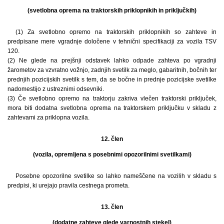
(svetlobna oprema na traktorskih priklopnikih in priključkih)
(1) Za svetlobno opremo na traktorskih priklopnikih so zahteve in
predpisane mere vgradnje določene v tehnični specifikaciji za vozila TSV
120.
(2) Ne glede na prejšnji odstavek lahko odpade zahteva po vgradnji
žarometov za vzvratno vožnjo, zadnjih svetilk za meglo, gabaritnih, bočnih ter
prednjih pozicijskih svetilk s tem, da se bočne in prednje pozicijske svetilke
nadomestijo z ustreznimi odsevniki.
(3) Če svetlobno opremo na traktorju zakriva vlečen traktorski priključek,
mora biti dodatna svetlobna oprema na traktorskem priključku v skladu z
zahtevami za priklopna vozila.
12. člen
(vozila, opremljena s posebnimi opozorilnimi svetilkami)
Posebne opozorilne svetilke so lahko nameščene na vozilih v skladu s
predpisi, ki urejajo pravila cestnega prometa.
13. člen
(dodatne zahteve glede varnostnih stekel)