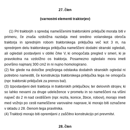
27. člen
(varnostni elementi traktorjev)
(1) Pri traktorjih s spredaj nameščenimi traktorskimi priključki morata biti v
primeru, če znaša vzdolžna razdalja med sredino volanskega obroča
traktorja in sprednjim robom traktorskega priključka več kot 3 m, na
sprednjem delu traktorskega priključka nameščeni dodatni stranski ogledali,
ali ogledali postavljeni v obliki črke V, ki omogočata pregled v smeri, ki je
pravokotna na vzdolžno os traktorja. Posamezno ogledalo mora imeti
površino najmanj 300 cm2 in ni nujno homologirano.
(2) Ne glede na določbe prejšnjega odstavka dodatnih stranskih ogledal ni
potrebno namestiti, če konstrukcija traktorskega priključka tega ne omogoča
(npr. traktorski priključek za prenos bal).
(3) Izpostavljeni deli traktorja in traktorskih priključkov, ter delovnih strojev, ki
so lahko nevarni za druge udeležence v prometu in so nameščeni na višini
največ do 2 m nad cestiščem (npr. rezila, konice, žbice, robovi), morajo imeti
med vožnjo po cesti nameščene varovalne naprave, ki morajo biti označene
v skladu z 28. členom tega pravilnika.
(4) Traktorji morajo biti opremljeni z zaščitno konstrukcijo pri prevrnitvi.
28. člen