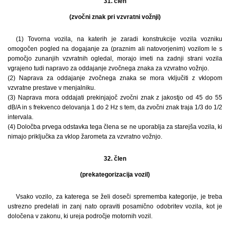
31. člen
(zvočni znak pri vzvratni vožnji)
(1) Tovorna vozila, na katerih je zaradi konstrukcije vozila vozniku
omogočen pogled na dogajanje za (praznim ali natovorjenim) vozilom le s
pomočjo zunanjih vzvratnih ogledal, morajo imeti na zadnji strani vozila
vgrajeno tudi napravo za oddajanje zvočnega znaka za vzvratno vožnjo.
(2) Naprava za oddajanje zvočnega znaka se mora vključiti z vklopom
vzvratne prestave v menjalniku.
(3) Naprava mora oddajati prekinjajoč zvočni znak z jakostjo od 45 do 55
dB/A in s frekvenco delovanja 1 do 2 Hz s tem, da zvočni znak traja 1/3 do 1/2
intervala.
(4) Določba prvega odstavka tega člena se ne uporablja za starejša vozila, ki
nimajo priključka za vklop žarometa za vzvratno vožnjo.
32. člen
(prekategorizacija vozil)
Vsako vozilo, za katerega se želi doseči sprememba kategorije, je treba
ustrezno predelati in zanj nato opraviti posamično odobritev vozila, kot je
določena v zakonu, ki ureja področje motornih vozil.