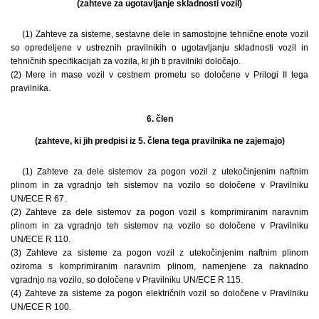
(zahteve za ugotavljanje skladnosti vozil)
(1) Zahteve za sisteme, sestavne dele in samostojne tehnične enote vozil
so opredeljene v ustreznih pravilnikih o ugotavljanju skladnosti vozil in
tehničnih specifikacijah za vozila, ki jih ti pravilniki določajo.
(2) Mere in mase vozil v cestnem prometu so določene v Prilogi II tega
pravilnika.
6. člen
(zahteve, ki jih predpisi iz 5. člena tega pravilnika ne zajemajo)
(1) Zahteve za dele sistemov za pogon vozil z utekočinjenim naftnim
plinom in za vgradnjo teh sistemov na vozilo so določene v Pravilniku
UN/ECE R 67.
(2) Zahteve za dele sistemov za pogon vozil s komprimiranim naravnim
plinom in za vgradnjo teh sistemov na vozilo so določene v Pravilniku
UN/ECE R 110.
(3) Zahteve za sisteme za pogon vozil z utekočinjenim naftnim plinom
oziroma s komprimiranim naravnim plinom, namenjene za naknadno
vgradnjo na vozilo, so določene v Pravilniku UN/ECE R 115.
(4) Zahteve za sisteme za pogon električnih vozil so določene v Pravilniku
UN/ECE R 100.