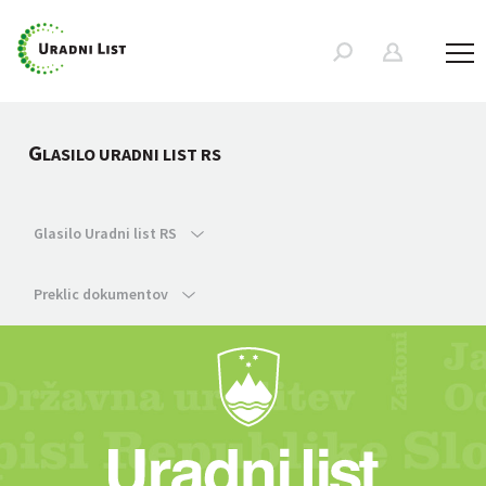
G
LASILO URADNI LIST RS
Glasilo Uradni list RS
Preklic dokumentov