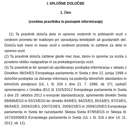
I. SPLOŠNE DOLOČBE
1. člen
(vsebina pravilnika in postopek informiranja)
(1) Ta pravilnik določa dele in opremo motornih in priklopnih vozil v
cestnem prometu ter traktorjev pri opravljanju kmetijskih ali gozdarskih del.
Določa tudi mere in mase vozil v cestnem prometu in zahteve za dele in
opremo vozil.
(2) Ta pravilnik določa zahteve glede mer, mas, delov in opreme za vozila s
posebno obliko nadgradnje in za prekategorizacijo vozil.
(3) Ta pravilnik je bil sprejet ob upoštevanju postopka informiranja v skladu z
Direktivo 98/34/ES Evropskega parlamenta in Sveta z dne 22. junija 1998 o
določitvi postopka za zbiranje informacij na področju tehničnih standardov in
tehničnih predpisov (UL L št. 204 z dne 21. 7. 1998, str. 37), zadnjič
spremenjeno z Uredba (EU) št. 1025/2012 Evropskega parlamenta in Sveta
z dne 25. oktobra 2012 o evropski standardizaciji, spremembi direktiv Sveta
89/686/EGS in 93/15/EGS ter direktiv 94/9/ES, 94/25/ES, 95/16/ES, 97/23/ES,
98/34/ES, 2004/22/ES, 2007/23/ES, 2009/23/ES in 2009/105/ES Evropskega
parlamenta in Sveta ter razveljavitvi Sklepa Sveta 87/95/EGS in Sklepa št.
1673/2006/ES Evropskega parlamenta in Sveta (UL L št. 316 z dne 14. 11.
2012, str. 12).