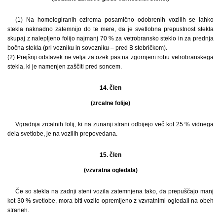
(1) Na homologiranih oziroma posamično odobrenih vozilih se lahko
stekla naknadno zatemnijo do te mere, da je svetlobna prepustnost stekla
skupaj z nalepljeno folijo najmanj 70 % za vetrobransko steklo in za prednja
bočna stekla (pri vozniku in sovozniku – pred B stebričkom).
(2) Prejšnji odstavek ne velja za ozek pas na zgornjem robu vetrobranskega
stekla, ki je namenjen zaščiti pred soncem.
14. člen
(zrcalne folije)
Vgradnja zrcalnih folij, ki na zunanji strani odbijejo več kot 25 % vidnega
dela svetlobe, je na vozilih prepovedana.
15. člen
(vzvratna ogledala)
Če so stekla na zadnji steni vozila zatemnjena tako, da prepuščajo manj
kot 30 % svetlobe, mora biti vozilo opremljeno z vzvratnimi ogledali na obeh
straneh.