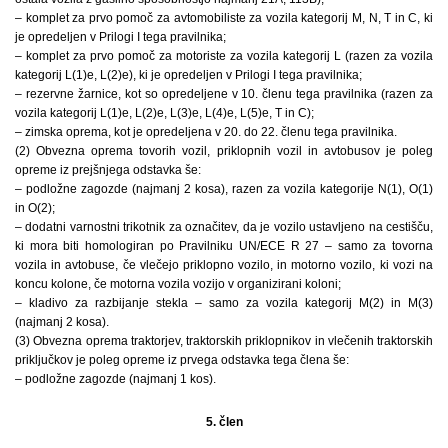
– komplet za prvo pomoč za avtomobiliste za vozila kategorij M, N, T in C, ki
je opredeljen v Prilogi I tega pravilnika;
– komplet za prvo pomoč za motoriste za vozila kategorij L (razen za vozila
kategorij L(1)e, L(2)e), ki je opredeljen v Prilogi I tega pravilnika;
– rezervne žarnice, kot so opredeljene v 10. členu tega pravilnika (razen za
vozila kategorij L(1)e, L(2)e, L(3)e, L(4)e, L(5)e, T in C);
– zimska oprema, kot je opredeljena v 20. do 22. členu tega pravilnika.
(2) Obvezna oprema tovorih vozil, priklopnih vozil in avtobusov je poleg
opreme iz prejšnjega odstavka še:
– podložne zagozde (najmanj 2 kosa), razen za vozila kategorije N(1), O(1)
in O(2);
– dodatni varnostni trikotnik za označitev, da je vozilo ustavljeno na cestišču,
ki mora biti homologiran po Pravilniku UN/ECE R 27 – samo za tovorna
vozila in avtobuse, če vlečejo priklopno vozilo, in motorno vozilo, ki vozi na
koncu kolone, če motorna vozila vozijo v organizirani koloni;
– kladivo za razbijanje stekla – samo za vozila kategorij M(2) in M(3)
(najmanj 2 kosa).
(3) Obvezna oprema traktorjev, traktorskih priklopnikov in vlečenih traktorskih
priključkov je poleg opreme iz prvega odstavka tega člena še:
– podložne zagozde (najmanj 1 kos).
5. člen