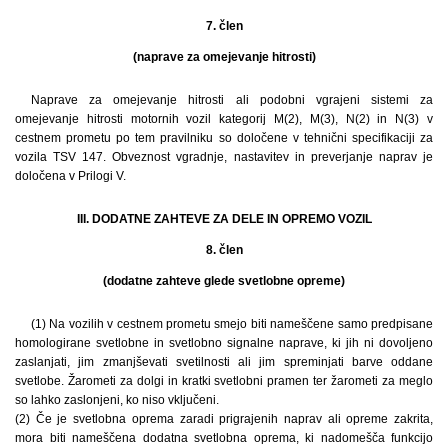
7. člen
(naprave za omejevanje hitrosti)
Naprave za omejevanje hitrosti ali podobni vgrajeni sistemi za
omejevanje hitrosti motornih vozil kategorij M(2), M(3), N(2) in N(3) v
cestnem prometu po tem pravilniku so določene v tehnični specifikaciji za
vozila TSV 147. Obveznost vgradnje, nastavitev in preverjanje naprav je
določena v Prilogi V.
III. DODATNE ZAHTEVE ZA DELE IN OPREMO VOZIL
8. člen
(dodatne zahteve glede svetlobne opreme)
(1) Na vozilih v cestnem prometu smejo biti nameščene samo predpisane
homologirane svetlobne in svetlobno signalne naprave, ki jih ni dovoljeno
zaslanjati, jim zmanjševati svetilnosti ali jim spreminjati barve oddane
svetlobe. Žarometi za dolgi in kratki svetlobni pramen ter žarometi za meglo
so lahko zaslonjeni, ko niso vključeni.
(2) Če je svetlobna oprema zaradi prigrajenih naprav ali opreme zakrita,
mora biti nameščena dodatna svetlobna oprema, ki nadomešča funkcijo