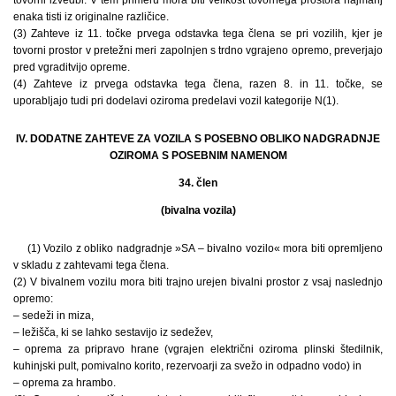
enaka tisti iz originalne različice.
(3) Zahteve iz 11. točke prvega odstavka tega člena se pri vozilih, kjer je
tovorni prostor v pretežni meri zapolnjen s trdno vgrajeno opremo, preverjajo
pred vgraditvijo opreme.
(4) Zahteve iz prvega odstavka tega člena, razen 8. in 11. točke, se
uporabljajo tudi pri dodelavi oziroma predelavi vozil kategorije N(1).
IV. DODATNE ZAHTEVE ZA VOZILA S POSEBNO OBLIKO NADGRADNJE
OZIROMA S POSEBNIM NAMENOM
34. člen
(bivalna vozila)
(1) Vozilo z obliko nadgradnje »SA – bivalno vozilo« mora biti opremljeno
v skladu z zahtevami tega člena.
(2) V bivalnem vozilu mora biti trajno urejen bivalni prostor z vsaj naslednjo
opremo:
– sedeži in miza,
– ležišča, ki se lahko sestavijo iz sedežev,
– oprema za pripravo hrane (vgrajen električni oziroma plinski štedilnik,
kuhinjski pult, pomivalno korito, rezervoarji za svežo in odpadno vodo) in
– oprema za hrambo.