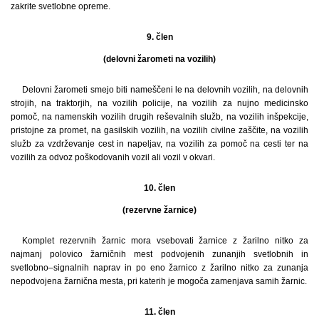
zakrite svetlobne opreme.
9. člen
(delovni žarometi na vozilih)
Delovni žarometi smejo biti nameščeni le na delovnih vozilih, na delovnih
strojih, na traktorjih, na vozilih policije, na vozilih za nujno medicinsko
pomoč, na namenskih vozilih drugih reševalnih služb, na vozilih inšpekcije,
pristojne za promet, na gasilskih vozilih, na vozilih civilne zaščite, na vozilih
služb za vzdrževanje cest in napeljav, na vozilih za pomoč na cesti ter na
vozilih za odvoz poškodovanih vozil ali vozil v okvari.
10. člen
(rezervne žarnice)
Komplet rezervnih žarnic mora vsebovati žarnice z žarilno nitko za
najmanj polovico žarničnih mest podvojenih zunanjih svetlobnih in
svetlobno–signalnih naprav in po eno žarnico z žarilno nitko za zunanja
nepodvojena žarnična mesta, pri katerih je mogoča zamenjava samih žarnic.
11. člen