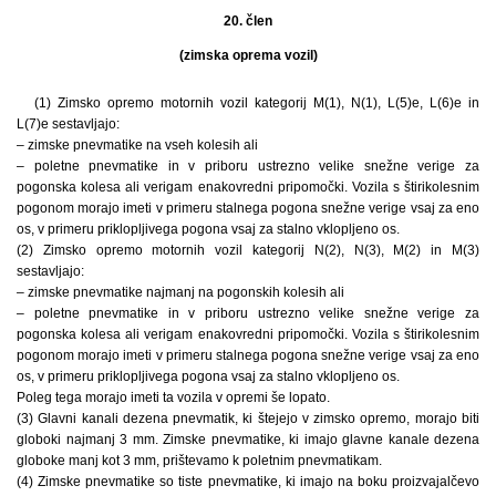
20. člen
(zimska oprema vozil)
(1) Zimsko opremo motornih vozil kategorij M(1), N(1), L(5)e, L(6)e in
L(7)e sestavljajo:
– zimske pnevmatike na vseh kolesih ali
– poletne pnevmatike in v priboru ustrezno velike snežne verige za
pogonska kolesa ali verigam enakovredni pripomočki. Vozila s štirikolesnim
pogonom morajo imeti v primeru stalnega pogona snežne verige vsaj za eno
os, v primeru priklopljivega pogona vsaj za stalno vklopljeno os.
(2) Zimsko opremo motornih vozil kategorij N(2), N(3), M(2) in M(3)
sestavljajo:
– zimske pnevmatike najmanj na pogonskih kolesih ali
– poletne pnevmatike in v priboru ustrezno velike snežne verige za
pogonska kolesa ali verigam enakovredni pripomočki. Vozila s štirikolesnim
pogonom morajo imeti v primeru stalnega pogona snežne verige vsaj za eno
os, v primeru priklopljivega pogona vsaj za stalno vklopljeno os.
Poleg tega morajo imeti ta vozila v opremi še lopato.
(3) Glavni kanali dezena pnevmatik, ki štejejo v zimsko opremo, morajo biti
globoki najmanj 3 mm. Zimske pnevmatike, ki imajo glavne kanale dezena
globoke manj kot 3 mm, prištevamo k poletnim pnevmatikam.
(4) Zimske pnevmatike so tiste pnevmatike, ki imajo na boku proizvajalčevo