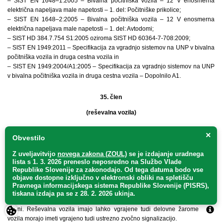
– SIST EN 1648–1:2005 – Bivalna počitniška vozila – 12 V enosmerna
električna napeljava male napetosti – 1. del: Počitniške prikolice;
– SIST EN 1648–2:2005 – Bivalna počitniška vozila – 12 V enosmerna
električna napeljava male napetosti – 1. del: Avtodomi;
– SIST HD 384.7.754 S1:2005 oziroma SIST HD 60364-7-708:2009;
– SIST EN 1949:2011 – Specifikacija za vgradnjo sistemov na UNP v bivalna
počitniška vozila in druga cestna vozila in
– SIST EN 1949:2004/A1:2005 – Specifikacija za vgradnjo sistemov na UNP
v bivalna počitniška vozila in druga cestna vozila – Dopolnilo A1.
35. člen
(reševalna vozila)
(1) Vozilo z obliko nadgradnje »SC – reševalno vozilo« in enim od
×
Obvestilo
dodatnih opisov iz tretjega odstavka tega člena mora biti opremljeno najmanj
z opremo v skladu z zahtevami tega člena ter ustrezati zahtevam predpisov,
Z uveljavitvijo
novega zakona (ZOUL)
se je
izdajanje uradnega
lista s 1. 3. 2026 preneslo
neposredno
na Službo Vlade
ki urejajo izvajanje nujne medicinske pomoči oziroma prevoze pacientov, in
Republike Slovenije za zakonodajo
. Od tega datuma bodo vse
jih izda minister, pristojen za zdravje.
objave dostopne izključno v elektronski obliki na spletišču
(2) Reševalna vozila morajo biti prepoznavne barve, označena z vizualnimi
Pravnega informacijskega sistema Republike Slovenije (PISRS),
oznakami vozila nujne medicinske pomoči in opremljena s posebnimi
tiskana izdaja pa se z 28. 2. 2026 ukinja.
opozorilnimi svetilkami, ki oddajajo modro svetlobo tako, da so vidne z vseh
strani. Reševalna vozila imajo lahko vgrajene tudi delovne žaromete. Ta
vozila morajo imeti vgrajeno tudi ustrezno zvočno signalizacijo.