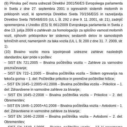
(9) Plinska peč mora ustrezati Direktivi 2001/56/ES Evropskega parlamenta
in Sveta z dne 27. septembra 2001 o ogrevalnih sistemih motornih in
priklopnih vozil, ki spreminja Direktivo Sveta 70/156/EGS in razveljavlja
Direktivo Sveta 78/548/EGS (UL L št. 292 z dne 9. 11. 2001, str. 21), zadnjič
spremenjena z Uredbo (ES) št. 661/2009 Evropskega parlamenta in Sveta z
dne 13. julija 2009 o zahtevah za homologacijo za splošno varnost motornih
vozil, njihovih priklopnikov ter sistemov, sestavnih delov in samostojnih
tehničnih enot, namenjenih za taka vozila (UL L št. 200 z dne 31. 7. 2009, str.
1).
(10) Bivalno vozilo mora izpolnjevati ustrezne zahteve naslednjih
standardov, kjer pride v poštev:
– SIST EN 721:2005 – Bivalna počitniška vozila – Zahteve za varnostno
prezračevanje;
– SIST EN 722–1:2005 – Bivalna počitniška vozila – Sistem ogrevanja na
tekoča goriva – 1. del: Počitniške prikolice in premične počitniške hišice;
– SIST EN 1645–1:2005+A1:2008 – Bivalna počitniška vozila – Prikolice – 1.
del: Zdravstvene in varnostne zahteve za bivanje;
– SIST EN 1645–2:2008 – Bivalna počitniška vozila – Prikolice – 2. del:
Obremenitev;
– SIST EN 1646–1:2005+A1:2008 – Bivalna počitniška vozila – Avtodomi – 1.
del: Zdravstvene in varnostne zahteve za bivanje;
– SIST EN 1646–2:2008 – Bivalna počitniška vozila – Avtodomi – 2. del:
Obremenitev;