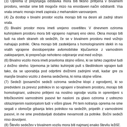
(3) Oprema iz prejšnjega odstavka mora biti fiksno pritrjena v bivalnem
prostoru, vendar sme biti mogoče mizo na enostaven način odstraniti. Vsa
vrata omaric morajo imeti zapirala z mehanskim varovanjem.
(4) Za dostop v bivalni prostor vozila morajo biti na desni ali zadnji strani
vrata.
(5) Bivalni prostor mora imeti urejeno osvetlitev. V dnevnem oziroma
kuhinjskem prostoru mora biti vgrajeno najmanj eno okno. Okna morajo biti
tudi na obeh straneh ob sedežih, če se v bivalnem prostoru med vožnjo
nahajajo potniki. Okna morajo biti zastekljena s homologiranimi stekli in na
vratih vgrajene dvostopenjske avtomobilske ključavnice z varnostnim
zaklepanjem, ki preprečuje nehoteno odpiranje vrat med vožnjo.
(6) Bivalno vozilo mora imeti praviloma stojno višino, ki se lahko zagotovi tudi
z dvižno streho. Izjemoma je lahko kuhinjski pult s štedilnikom vgrajen tudi
tako, da se uporablja pod odprtimi dvižnimi zadnjimi vrati, kadar gre za
manjše bivalno vozilo z dvema sedežema, ki nima stojne višine.
(7) Sedeži (posamični sedeži oziroma sedežne klopi z ogrodjem), ki so
predvideni za prevoz potnikov in so vgrajeni v bivalnem prostoru, morajo biti
homologirani, ustrezno pritrjeni na nosilno ogrodje vozila in opremljeni s
tritočkovnimi varnostnimi pasovi ter nasloni za glavo oziroma z ustrezno
oblazinjenim naslonjalom tudi v višini glave. Pri tem notranja oprema ne sme
segati v območje gibanja teles potnikov na sedežih, pripetih z varnostnimi
pasovi, in ne sme predstavljati dodatne nevarnosti za potnike. Bočni sedeži
niso dovoljeni.
(8) Število sedežev v bivalnem vozilu mora biti najmanj enako številu ležišč.