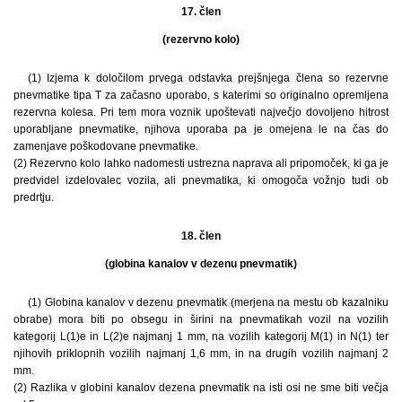
17. člen
(rezervno kolo)
(1) Izjema k določilom prvega odstavka prejšnjega člena so rezervne
pnevmatike tipa T za začasno uporabo, s katerimi so originalno opremljena
rezervna kolesa. Pri tem mora voznik upoštevati največjo dovoljeno hitrost
uporabljane pnevmatike, njihova uporaba pa je omejena le na čas do
zamenjave poškodovane pnevmatike.
(2) Rezervno kolo lahko nadomesti ustrezna naprava ali pripomoček, ki ga je
predvidel izdelovalec vozila, ali pnevmatika, ki omogoča vožnjo tudi ob
predrtju.
18. člen
(globina kanalov v dezenu pnevmatik)
(1) Globina kanalov v dezenu pnevmatik (merjena na mestu ob kazalniku
obrabe) mora biti po obsegu in širini na pnevmatikah vozil na vozilih
kategorij L(1)e in L(2)e najmanj 1 mm, na vozilih kategorij M(1) in N(1) ter
njihovih priklopnih vozilih najmanj 1,6 mm, in na drugih vozilih najmanj 2
mm.
(2) Razlika v globini kanalov dezena pnevmatik na isti osi ne sme biti večja