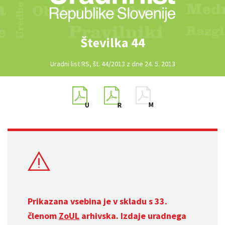
Številka 44
Uradni list RS, št. 44/2013 z dne 24. 5. 2013
Prikazana vsebina je v skladu s 33.
členom
ZoUL
arhivska. Izdaje uradnega