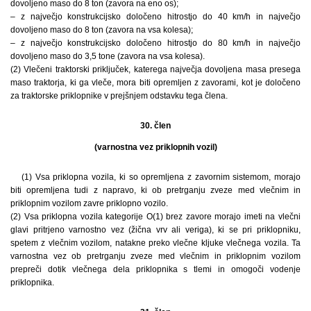
dovoljeno maso do 8 ton (zavora na eno os);
– z največjo konstrukcijsko določeno hitrostjo do 40 km/h in največjo
dovoljeno maso do 8 ton (zavora na vsa kolesa);
– z največjo konstrukcijsko določeno hitrostjo do 80 km/h in največjo
dovoljeno maso do 3,5 tone (zavora na vsa kolesa).
(2) Vlečeni traktorski priključek, katerega največja dovoljena masa presega
maso traktorja, ki ga vleče, mora biti opremljen z zavorami, kot je določeno
za traktorske priklopnike v prejšnjem odstavku tega člena.
30. člen
(varnostna vez priklopnih vozil)
(1) Vsa priklopna vozila, ki so opremljena z zavornim sistemom, morajo
biti opremljena tudi z napravo, ki ob pretrganju zveze med vlečnim in
priklopnim vozilom zavre priklopno vozilo.
(2) Vsa priklopna vozila kategorije O(1) brez zavore morajo imeti na vlečni
glavi pritrjeno varnostno vez (žična vrv ali veriga), ki se pri priklopniku,
spetem z vlečnim vozilom, natakne preko vlečne kljuke vlečnega vozila. Ta
varnostna vez ob pretrganju zveze med vlečnim in priklopnim vozilom
prepreči dotik vlečnega dela priklopnika s tlemi in omogoči vodenje
priklopnika.