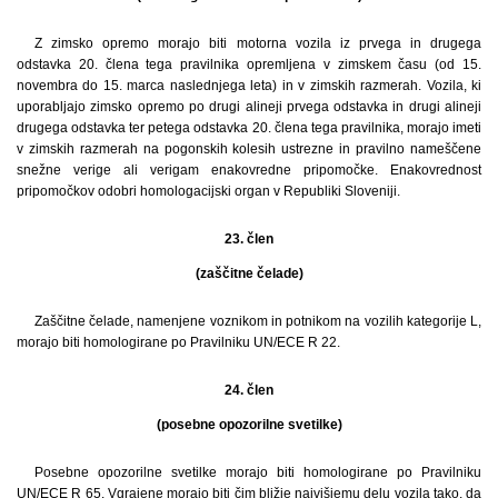
Z zimsko opremo morajo biti motorna vozila iz prvega in drugega
odstavka 20. člena tega pravilnika opremljena v zimskem času (od 15.
novembra do 15. marca naslednjega leta) in v zimskih razmerah. Vozila, ki
uporabljajo zimsko opremo po drugi alineji prvega odstavka in drugi alineji
drugega odstavka ter petega odstavka 20. člena tega pravilnika, morajo imeti
v zimskih razmerah na pogonskih kolesih ustrezne in pravilno nameščene
snežne verige ali verigam enakovredne pripomočke. Enakovrednost
pripomočkov odobri homologacijski organ v Republiki Sloveniji.
23. člen
(zaščitne čelade)
Zaščitne čelade, namenjene voznikom in potnikom na vozilih kategorije L,
morajo biti homologirane po Pravilniku UN/ECE R 22.
24. člen
(posebne opozorilne svetilke)
Posebne opozorilne svetilke morajo biti homologirane po Pravilniku
UN/ECE R 65. Vgrajene morajo biti čim bližje najvišjemu delu vozila tako, da