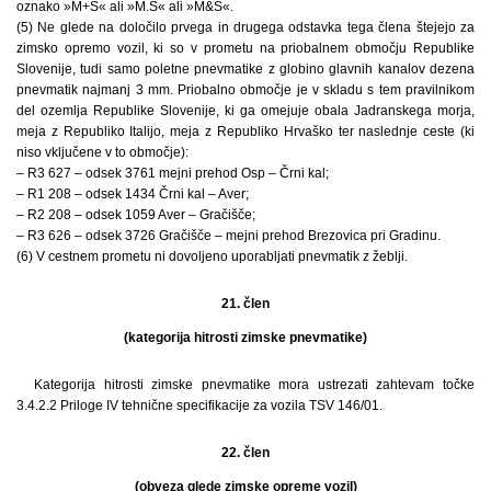
oznako »M+S« ali »M.S« ali »M&S«.
(5) Ne glede na določilo prvega in drugega odstavka tega člena štejejo za
zimsko opremo vozil, ki so v prometu na priobalnem območju Republike
Slovenije, tudi samo poletne pnevmatike z globino glavnih kanalov dezena
pnevmatik najmanj 3 mm. Priobalno območje je v skladu s tem pravilnikom
del ozemlja Republike Slovenije, ki ga omejuje obala Jadranskega morja,
meja z Republiko Italijo, meja z Republiko Hrvaško ter naslednje ceste (ki
niso vključene v to območje):
– R3 627 – odsek 3761 mejni prehod Osp – Črni kal;
– R1 208 – odsek 1434 Črni kal – Aver;
– R2 208 – odsek 1059 Aver – Gračišče;
– R3 626 – odsek 3726 Gračišče – mejni prehod Brezovica pri Gradinu.
(6) V cestnem prometu ni dovoljeno uporabljati pnevmatik z žeblji.
21. člen
(kategorija hitrosti zimske pnevmatike)
Kategorija hitrosti zimske pnevmatike mora ustrezati zahtevam točke
3.4.2.2 Priloge IV tehnične specifikacije za vozila TSV 146/01.
22. člen
(obveza glede zimske opreme vozil)