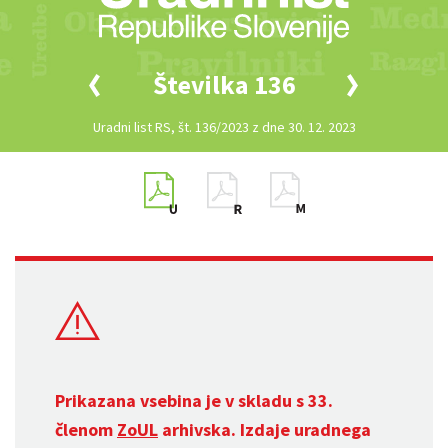
Številka 136
Uradni list RS, št. 136/2023 z dne 30. 12. 2023
Prikazana vsebina je v skladu s 33.
členom
ZoUL
arhivska. Izdaje uradnega