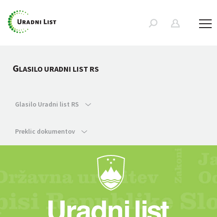
G
LASILO URADNI LIST RS
Glasilo Uradni list RS
Preklic dokumentov