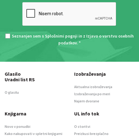
Seznanjen sem s
Splošnimi pogoji
in z
Izjavo o varstvu osebnih
podatkov
. *
Glasilo
Izobraževanja
Uradni list RS
Aktualna izobraževanja
O glasilu
Izobraževanja po meri
Najem dvorane
Knjigarna
UL info tok
Novo v ponudbi
O storitvi
Kako nakupovati v spletni knjigarni
Preizkusi brezplačno