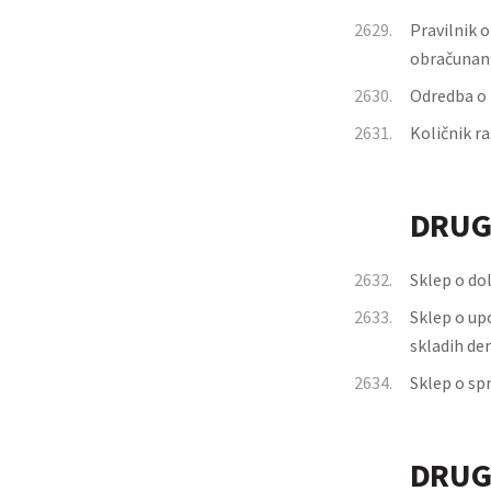
2629.
Pravilnik o
obračunani
2630.
Odredba o 
2631.
Količnik r
DRUG
2632.
Sklep o dol
2633.
Sklep o upo
skladih de
2634.
Sklep o sp
DRUG