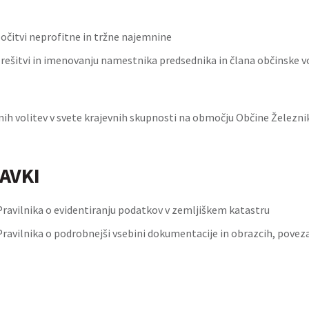
ločitvi neprofitne in tržne najemnine
zrešitvi in imenovanju namestnika predsednika in člana občinske v
nih volitev v svete krajevnih skupnosti na območju Občine Železni
AVKI
ravilnika o evidentiranju podatkov v zemljiškem katastru
ravilnika o podrobnejši vsebini dokumentacije in obrazcih, poveza