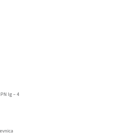
PN Ig – 4
evnica