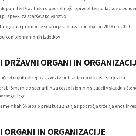
 dopolnitvi Pravilnika o podrobnejši opredelitvi podatkov o osnovi,
 prispevki za starševsko varstvo
Programu promocije sektorja sadja za obdobje od 2018 do 2020
asti cen prehrambnih izdelkov
I DRŽAVNI ORGANI IN ORGANIZACI
očitvi nujnih ukrepov v zvezi z boleznijo modrikastega jezika
rabi Smernic o scenarijih za teste izjemnih situacij v skladu s čl
narnega trga
remembah Sklepa o preizkusu znanja s področja trženja enot invest
I ORGANI IN ORGANIZACIJE