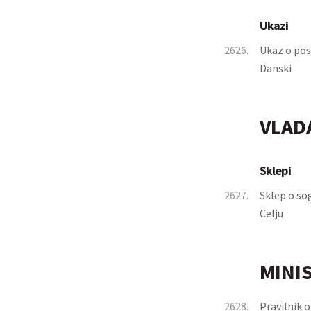
Ukazi
2626.
Ukaz o pos
Danski
VLAD
Sklepi
2627.
Sklep o so
Celju
MINI
2628.
Pravilnik 