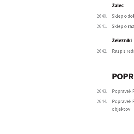
Žalec
2640.
Sklep o do
2641.
Sklep o ra
Železniki
2642.
Razpis red
POPR
2643.
Popravek P
2644.
Popravek P
objektov