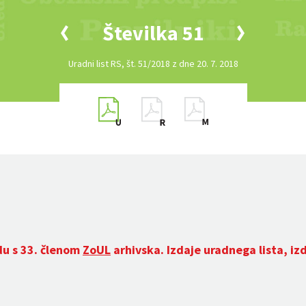
Številka 51
Uradni list RS, št. 51/2018 z dne 20. 7. 2018
du s 33. členom
ZoUL
arhivska. Izdaje uradnega lista, iz