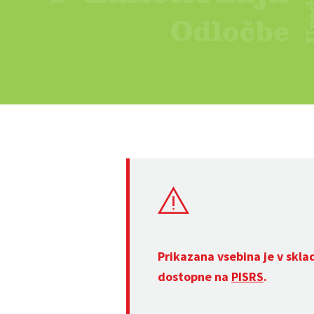
Prikazana vsebina je v skla
dostopne na
PISRS
.