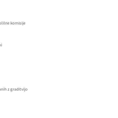
olilne komisije
ki
nih z graditvijo