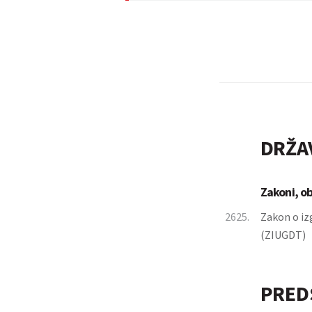
DRŽA
Zakoni, o
2625.
Zakon o iz
(ZIUGDT)
PRED