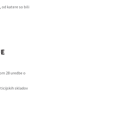
 od katere so bili
JE
enom 28 uredbe o
icijskih skladov