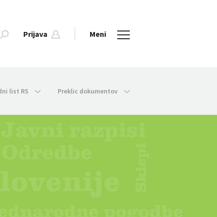
Prijava
Meni
dni list RS
Preklic dokumentov