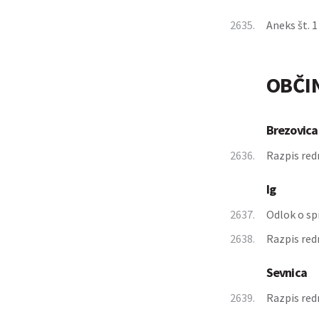
2635.
Aneks št. 1
OBČI
Brezovica
2636.
Razpis red
Ig
2637.
Odlok o sp
2638.
Razpis red
Sevnica
2639.
Razpis red