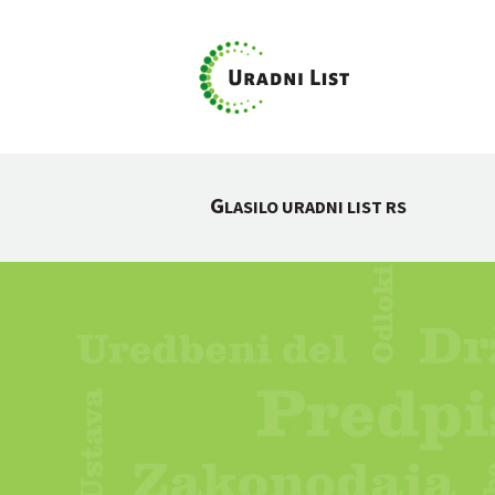
G
LASILO URADNI LIST RS