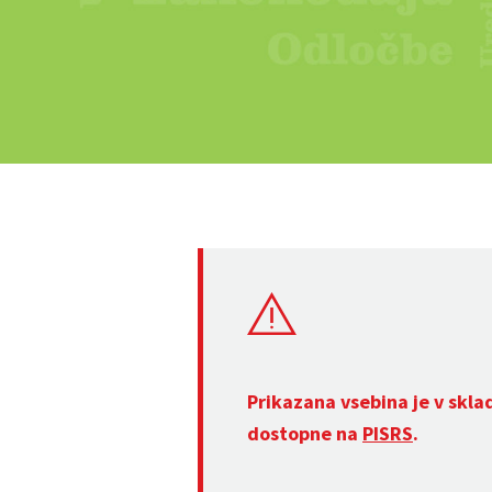
Prikazana vsebina je v skla
dostopne na
PISRS
.