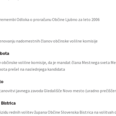
remembi Odloka o proračunu Občine Ljubno za leto 2006
enovanju nadomestnih članov občinske volilne komisije
obota
 občinske volilne komisije, da je mandat člana Mestnega sveta M
ota prešel na naslednjega kandidata
to
tanovitvi javnega zavoda Gledališče Novo mesto (uradno prečiščen
 Bistrica
izidu rednih volitev župana Občine Slovenska Bistrica na volitvah 