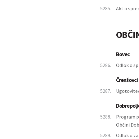
5285.
Akt o spre
OBČI
Bovec
5286.
Odlok o sp
Črenšovci
5287.
Ugotovitev
Dobrepolj
5288.
Program pr
Občini Dob
5289.
Odlok o za