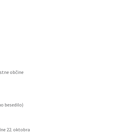
estne občine
o besedilo)
dne 22. oktobra