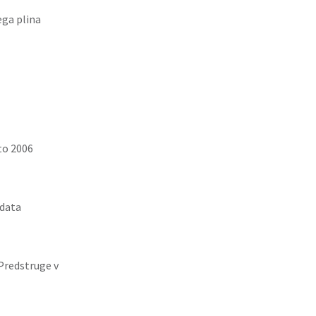
ga plina
to 2006
idata
Predstruge v