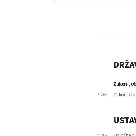
DRŽA
Zakoni, o
5268.
Zakon o fi
USTA
5269.
Odločba o 