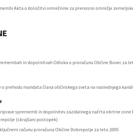
membi Akta o določitvi omrežnine za prenosno omrežje zemeljske
NE
remembah in dopolnitvah Odloka o proračunu Občine Bovec za le
 o prehodu mandata člana občinskega sveta na naslednjega kand
e
iprave sprememb in dopolnitev zazidalnega načrta obrtne cone 
repolje (skrajšani postopek)
ključnem računu proračuna Občine Dobrepolje za leto 2005