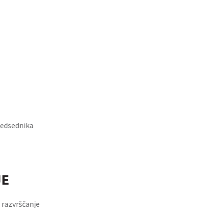
redsednika
JE
a razvrščanje