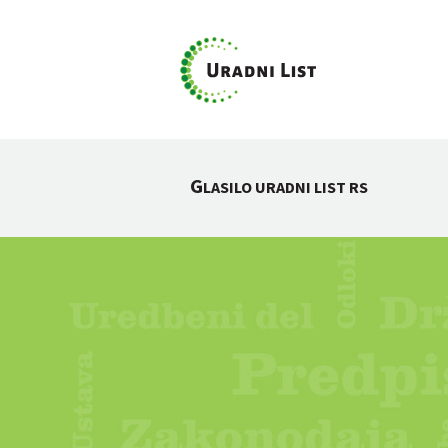
G
LASILO URADNI LIST RS