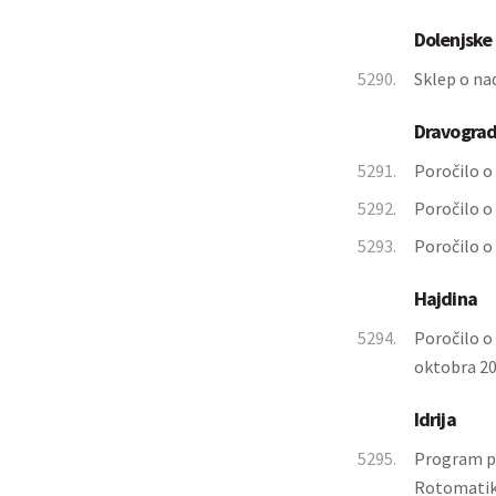
Dolenjske 
5290.
Sklep o n
Dravogra
5291.
Poročilo o 
5292.
Poročilo o
5293.
Poročilo o
Hajdina
5294.
Poročilo o 
oktobra 20
Idrija
5295.
Program pr
Rotomatika 