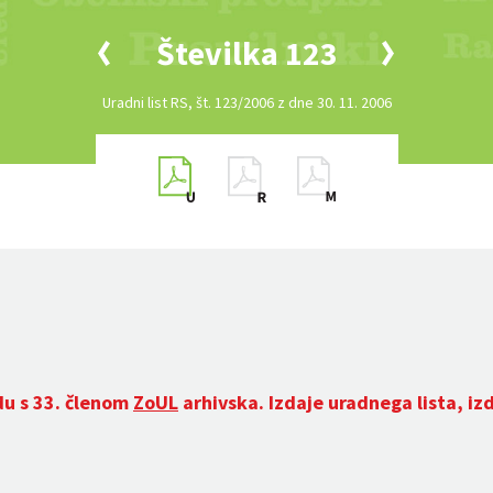
Številka 123
Uradni list RS, št. 123/2006 z dne 30. 11. 2006
du s 33. členom
ZoUL
arhivska. Izdaje uradnega lista, iz