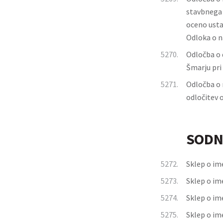
stavbnega 
oceno usta
Odloka o n
5270.
Odločba o d
Šmarju pri
5271.
Odločba o 
odločitev 
SODN
5272.
Sklep o im
5273.
Sklep o im
5274.
Sklep o im
5275.
Sklep o im