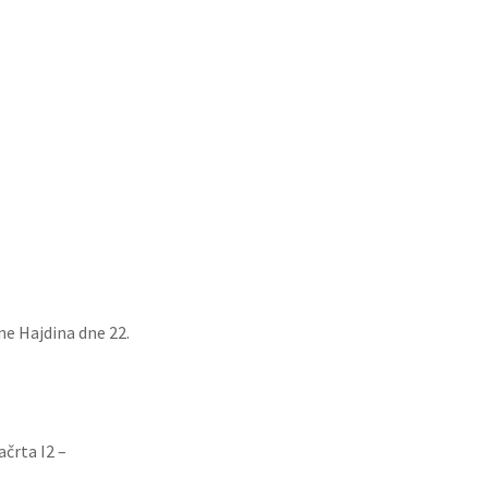
ne Hajdina dne 22.
črta I2 –