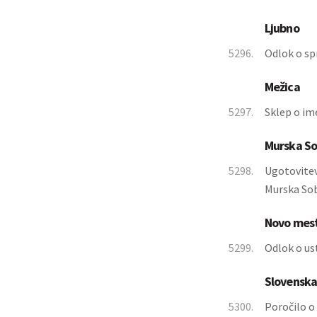
Ljubno
5296.
Odlok o sp
Mežica
5297.
Sklep o im
Murska S
5298.
Ugotovitev
Murska Sob
Novo mes
5299.
Odlok o us
Slovenska
5300.
Poročilo o 