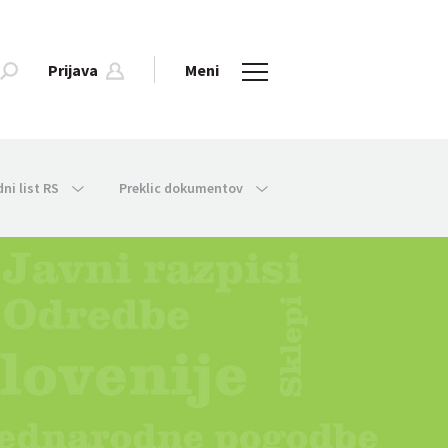
Prijava
Meni
dni list RS
Preklic dokumentov