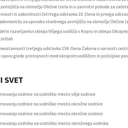
zemljišča na območju Občine Izola in o zavrnitvi pobude za začet
vnosti in zakonitosti četrtega odstavka 10. člena in prvega odstav
adomestilu za uporabo stavbnega zemljišča na območju Občine I
elni razveljavitvi sklepa Višjega sodišča v Kopru in sklepa Okrajne
 Jelšah
neustavnosti tretjega odstavka 134. člena Zakona o varnosti ces
o sporu glede pristojnosti med okrajnim sodiščem in policijsko pos
I SVET
enovanju sodnice na sodniško mesto višje sodnice
enovanju sodnice na sodniško mesto okrožne sodnice
enovanju sodnice na sodniško mesto okrožne sodnice
enovanju sodnika na sodniško mesto okrožnega sodnika