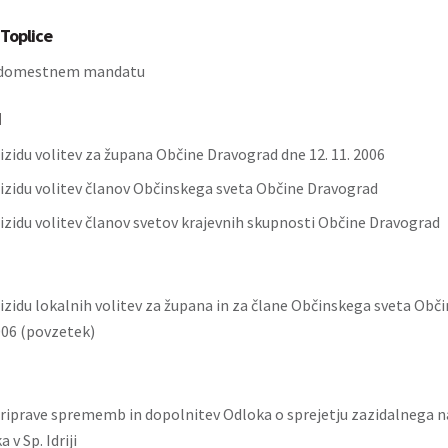
Toplice
adomestnem mandatu
d
izidu volitev za župana Občine Dravograd dne 12. 11. 2006
 izidu volitev članov Občinskega sveta Občine Dravograd
 izidu volitev članov svetov krajevnih skupnosti Občine Dravograd
izidu lokalnih volitev za župana in za člane Občinskega sveta Obči
06 (povzetek)
iprave sprememb in dopolnitev Odloka o sprejetju zazidalnega na
v Sp. Idriji