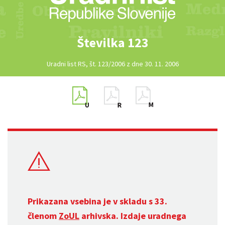
Številka 123
Uradni list RS, št. 123/2006 z dne 30. 11. 2006
Prikazana vsebina je v skladu s 33.
členom
ZoUL
arhivska. Izdaje uradnega