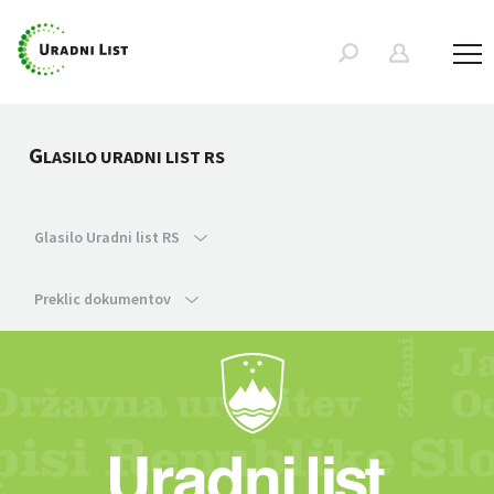
G
LASILO URADNI LIST RS
Glasilo Uradni list RS
Preklic dokumentov