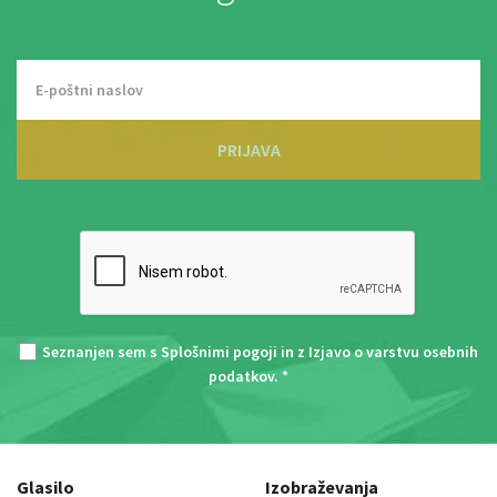
PRIJAVA
Seznanjen sem s
Splošnimi pogoji
in z
Izjavo o varstvu osebnih
podatkov
. *
Glasilo
Izobraževanja