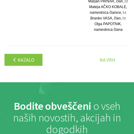
Marjan PIRNAR, član, l.r.
Mateja AČKO KOBALE,
namestnica članice, l.r.
Branko VASA, član, l.r.
Olga PAPOTNIK,
namestnica člana
KAZALO
NA VRH
Bodite obveščeni
o vseh
naših novostih, akcijah in
dogodkih