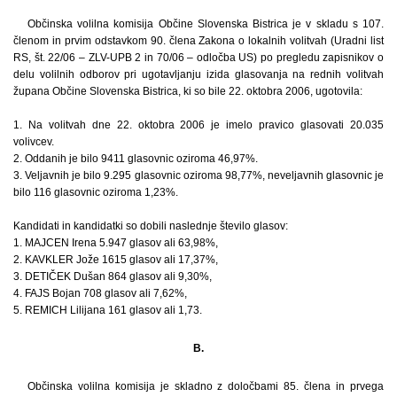
Občinska volilna komisija Občine Slovenska Bistrica je v skladu s 107.
členom in prvim odstavkom 90. člena Zakona o lokalnih volitvah (Uradni list
RS, št. 22/06 – ZLV-UPB 2 in 70/06 – odločba US) po pregledu zapisnikov o
delu volilnih odborov pri ugotavljanju izida glasovanja na rednih volitvah
župana Občine Slovenska Bistrica, ki so bile 22. oktobra 2006, ugotovila:
1. Na volitvah dne 22. oktobra 2006 je imelo pravico glasovati 20.035
volivcev.
2. Oddanih je bilo 9411 glasovnic oziroma 46,97%.
3. Veljavnih je bilo 9.295 glasovnic oziroma 98,77%, neveljavnih glasovnic je
bilo 116 glasovnic oziroma 1,23%.
Kandidati in kandidatki so dobili naslednje število glasov:
1. MAJCEN Irena 5.947 glasov ali 63,98%,
2. KAVKLER Jože 1615 glasov ali 17,37%,
3. DETIČEK Dušan 864 glasov ali 9,30%,
4. FAJS Bojan 708 glasov ali 7,62%,
5. REMICH Lilijana 161 glasov ali 1,73.
B.
Občinska volilna komisija je skladno z določbami 85. člena in prvega