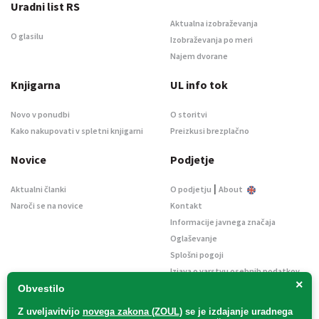
Uradni list RS
Aktualna izobraževanja
O glasilu
Izobraževanja po meri
Najem dvorane
Knjigarna
UL info tok
Novo v ponudbi
O storitvi
Kako nakupovati v spletni knjigarni
Preizkusi brezplačno
Novice
Podjetje
|
Aktualni članki
O podjetju
About
Naroči se na novice
Kontakt
Informacije javnega značaja
Oglaševanje
Splošni pogoji
Izjava o varstvu osebnih podatkov
×
E-dražbe
Obvestilo
Z uveljavitvijo
novega zakona (ZOUL)
se je
izdajanje uradnega