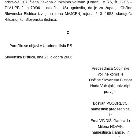
odstavka 107. člena Zakona o lokalnih volitvah (Uradni list RS, št. 22/06 –
ZLV-UPB 2 in 70/06 – odločba US) ugotovila, da je za županjo Občine
Slovenska Bistrica izvoljena Irena MAJCEN, rojena 2. 3. 1958, stanujoča
Ritoznoj 75, Slovenska Bistrica.
C.
Poročilo se objavi v Uradnem listu RS.
Slovenska Bistrica, dne 26. oktobra 2006
Predsednica Občinske
volilne komisije
Občine Slovenska Bistrica
Nada Vučajnk, univ. dipl.
prav., l.r.
Boštjan POGOREVC,
namestnik predsednice,
l.r.
Erna VINDIŠ, članica, l.r.
Milena NOVAK,
namestnica članice, l.r.