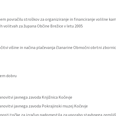
em povračilu stroškov za organiziranje in financiranje volilne ka
 volitvah za župana Občine Brežice v letu 2005
čitvi višine in načina plačevanja članarine Območni obrtni zborni
nem dobru
anovitvi javnega zavoda Knjižnica Kočevje
anovitvi javnega zavoda Pokrajinski muzej Kočevje
dnosti točke za izračun nadomestila za uporabo stavbnega zemljiš