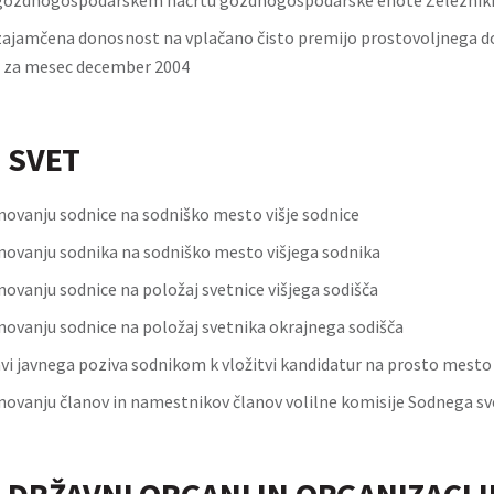
 gozdnogospodarskem načrtu gozdnogospodarske enote Železniki
ajamčena donosnost na vplačano čisto premijo prostovoljnega 
 za mesec december 2004
 SVET
novanju sodnice na sodniško mesto višje sodnice
novanju sodnika na sodniško mesto višjega sodnika
ovanju sodnice na položaj svetnice višjega sodišča
novanju sodnice na položaj svetnika okrajnega sodišča
avi javnega poziva sodnikom k vložitvi kandidatur na prosto mesto
novanju članov in namestnikov članov volilne komisije Sodnega sv