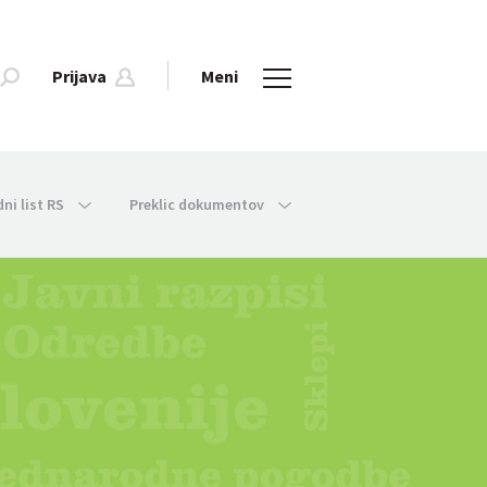
Prijava
Meni
dni list RS
Preklic dokumentov