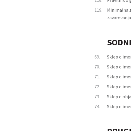
118.
Pravilnik o
119.
Minimalna z
zavarovanja
SODNI
69.
Sklep o ime
70.
Sklep o ime
71.
Sklep o imen
72.
Sklep o ime
73.
Sklep o obj
74.
Sklep o ime