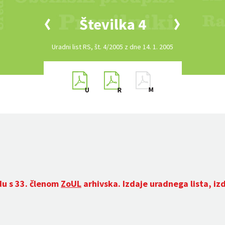
Številka 4
Uradni list RS, št. 4/2005 z dne 14. 1. 2005
du s 33. členom
ZoUL
arhivska. Izdaje uradnega lista, iz