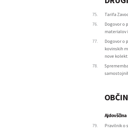
DRUGI
75.
Tarifa Zavo
76.
Dogovor o p
materialov i
77.
Dogovor o p
kovinskih ma
nove kolek
78.
Sprememba s
samostojnih
OBČIN
Ajdovščina
79.
Pravilnik o