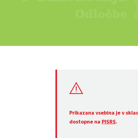
Prikazana vsebina je v skla
dostopne na
PISRS
.