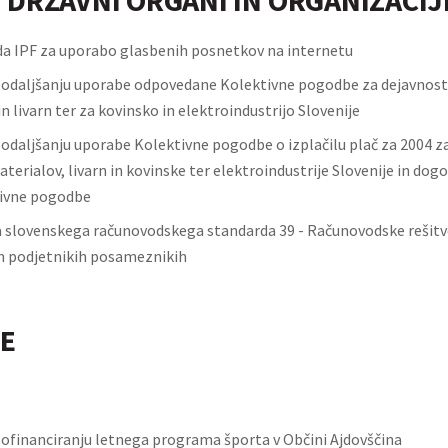
 DRŽAVNI ORGANI IN ORGANIZACIJ
da IPF za uporabo glasbenih posnetkov na internetu
odaljšanju uporabe odpovedane Kolektivne pogodbe za dejavnost
n livarn ter za kovinsko in elektroindustrijo Slovenije
odaljšanju uporabe Kolektivne pogodbe o izplačilu plač za 2004 z
terialov, livarn in kovinske ter elektroindustrije Slovenije in dogo
tivne pogodbe
lovenskega računovodskega standarda 39 - Računovodske rešitve
 podjetnikih posameznikih
E
 sofinanciranju letnega programa športa v Občini Ajdovščina