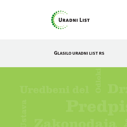
G
LASILO URADNI LIST RS