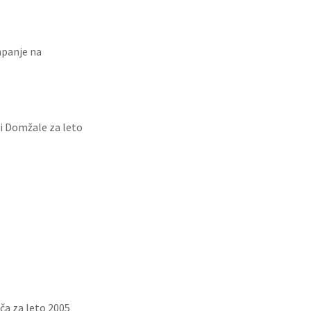
mpanje na
ci Domžale za leto
ča za leto 2005