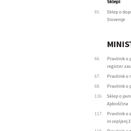
Sklepi
65.
Sklep o dopo
Slovenije
MINIS
66.
Pravilnik o 
register za
67.
Pravilnik o 
68.
Pravilnik o
116.
Sklep o jav
Ajdovščina
117.
Pravilnik o
in cepljenj ž