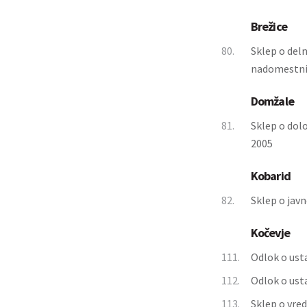
Brežice
80.
Sklep o deln
nadomestnih
Domžale
81.
Sklep o dolo
2005
Kobarid
82.
Sklep o jav
Kočevje
111.
Odlok o ust
112.
Odlok o ust
113.
Sklep o vre