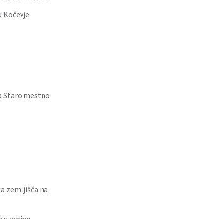
u Kočevje
ta Staro mestno
a zemljišča na
em vzgojno