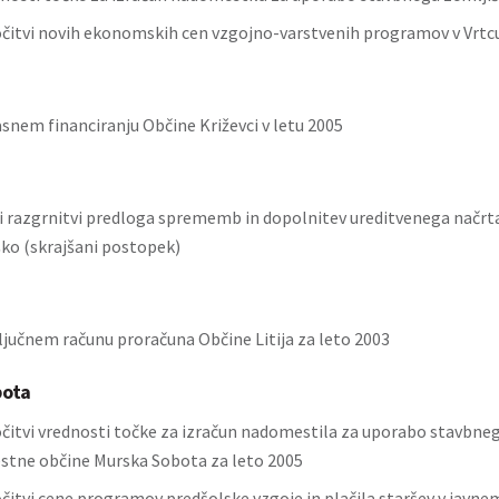
očitvi novih ekonomskih cen vzgojno-varstvenih programov v Vrtc
snem financiranju Občine Križevci v letu 2005
ni razgrnitvi predloga sprememb in dopolnitev ureditvenega načr
rško (skrajšani postopek)
ljučnem računu proračuna Občine Litija za leto 2003
bota
očitvi vrednosti točke za izračun nadomestila za uporabo stavbneg
tne občine Murska Sobota za leto 2005
očitvi cene programov predšolske vzgoje in plačila staršev v javn