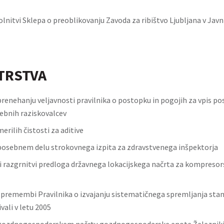
lnitvi Sklepa o preoblikovanju Zavoda za ribištvo Ljubljana v Javni
TRSTVA
prenehanju veljavnosti pravilnika o postopku in pogojih za vpis p
sebnih raziskovalcev
merilih čistosti za aditive
 posebnem delu strokovnega izpita za zdravstvenega inšpektorja
ni razgrnitvi predloga državnega lokacijskega načrta za kompreso
 spremembi Pravilnika o izvajanju sistematičnega spremljanja stan
ivali v letu 2005