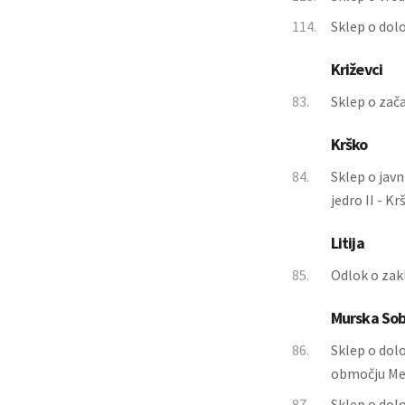
114.
Sklep o dol
Križevci
83.
Sklep o zača
Krško
84.
Sklep o jav
jedro II - K
Litija
85.
Odlok o zak
Murska So
86.
Sklep o dol
območju Mes
87.
Sklep o dol