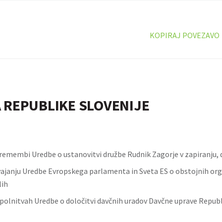
KOPIRAJ POVEZAVO
 REPUBLIKE SLOVENIJE
remembi Uredbe o ustanovitvi družbe Rudnik Zagorje v zapiranju, d
vajanju Uredbe Evropskega parlamenta in Sveta ES o obstojnih or
lih
polnitvah Uredbe o določitvi davčnih uradov Davčne uprave Republ