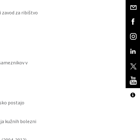
 zavod za ribištvo
osameznikov v
rsko postajo
ja kužnih bolezni