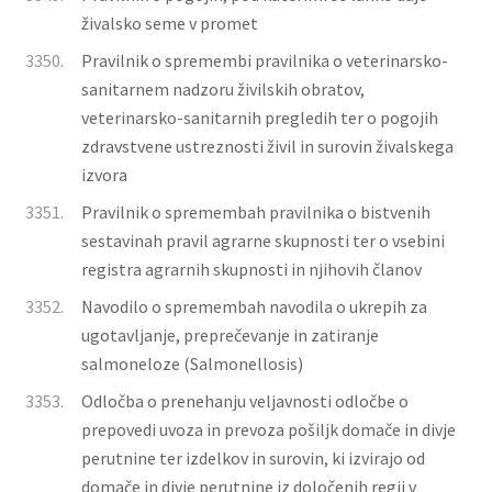
živalsko seme v promet
3350.
Pravilnik o spremembi pravilnika o veterinarsko-
sanitarnem nadzoru živilskih obratov,
veterinarsko-sanitarnih pregledih ter o pogojih
zdravstvene ustreznosti živil in surovin živalskega
izvora
3351.
Pravilnik o spremembah pravilnika o bistvenih
sestavinah pravil agrarne skupnosti ter o vsebini
registra agrarnih skupnosti in njihovih članov
3352.
Navodilo o spremembah navodila o ukrepih za
ugotavljanje, preprečevanje in zatiranje
salmoneloze (Salmonellosis)
3353.
Odločba o prenehanju veljavnosti odločbe o
prepovedi uvoza in prevoza pošiljk domače in divje
perutnine ter izdelkov in surovin, ki izvirajo od
domače in divje perutnine iz določenih regij v