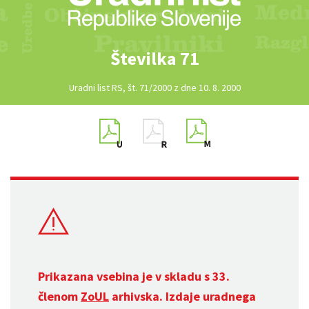
Številka 71
Uradni list RS, št. 71/2000 z dne 10. 8. 2000
Prikazana vsebina je v skladu s 33.
členom
ZoUL
arhivska. Izdaje uradnega