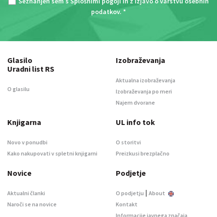
Seznanjen sem s
Splošnimi pogoji
in z
Izjavo o varstvu osebnih
podatkov
. *
Glasilo
Izobraževanja
Uradni list RS
Aktualna izobraževanja
O glasilu
Izobraževanja po meri
Najem dvorane
Knjigarna
UL info tok
Novo v ponudbi
O storitvi
Kako nakupovati v spletni knjigarni
Preizkusi brezplačno
Novice
Podjetje
|
Aktualni članki
O podjetju
About
Naroči se na novice
Kontakt
Informacije javnega značaja