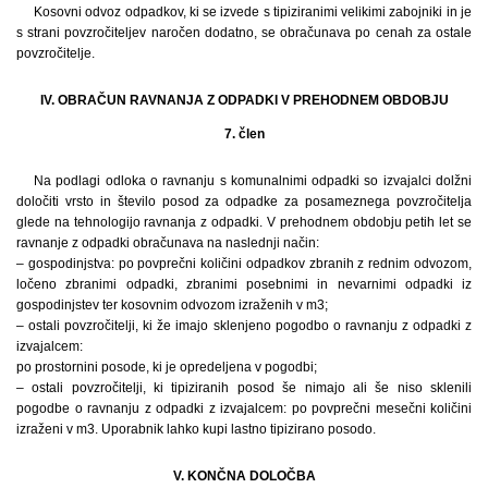
Kosovni odvoz odpadkov, ki se izvede s tipiziranimi velikimi zabojniki in je
s strani povzročiteljev naročen dodatno, se obračunava po cenah za ostale
povzročitelje.
IV. OBRAČUN RAVNANJA Z ODPADKI V PREHODNEM OBDOBJU
7. člen
Na podlagi odloka o ravnanju s komunalnimi odpadki so izvajalci dolžni
določiti vrsto in število posod za odpadke za posameznega povzročitelja
glede na tehnologijo ravnanja z odpadki. V prehodnem obdobju petih let se
ravnanje z odpadki obračunava na naslednji način:
– gospodinjstva: po povprečni količini odpadkov zbranih z rednim odvozom,
ločeno zbranimi odpadki, zbranimi posebnimi in nevarnimi odpadki iz
gospodinjstev ter kosovnim odvozom izraženih v m3;
– ostali povzročitelji, ki že imajo sklenjeno pogodbo o ravnanju z odpadki z
izvajalcem:
po prostornini posode, ki je opredeljena v pogodbi;
– ostali povzročitelji, ki tipiziranih posod še nimajo ali še niso sklenili
pogodbe o ravnanju z odpadki z izvajalcem: po povprečni mesečni količini
izraženi v m3. Uporabnik lahko kupi lastno tipizirano posodo.
V. KONČNA DOLOČBA