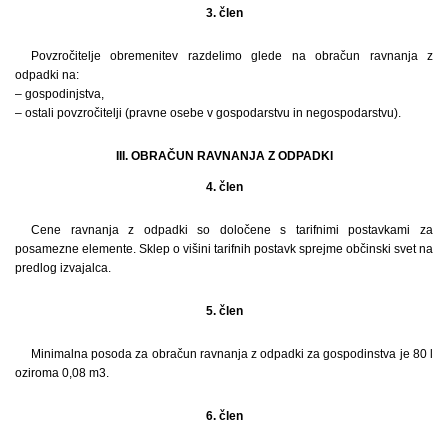
3. člen
Povzročitelje obremenitev razdelimo glede na obračun ravnanja z
odpadki na:
– gospodinjstva,
– ostali povzročitelji (pravne osebe v gospodarstvu in negospodarstvu).
III. OBRAČUN RAVNANJA Z ODPADKI
4. člen
Cene ravnanja z odpadki so določene s tarifnimi postavkami za
posamezne elemente. Sklep o višini tarifnih postavk sprejme občinski svet na
predlog izvajalca.
5. člen
Minimalna posoda za obračun ravnanja z odpadki za gospodinstva je 80 l
oziroma 0,08 m3.
6. člen