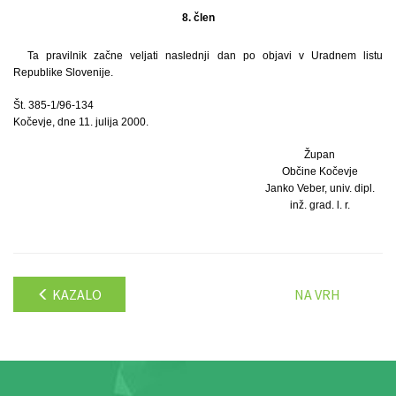
8. člen
Ta pravilnik začne veljati naslednji dan po objavi v Uradnem listu
Republike Slovenije.
Št. 385-1/96-134
Kočevje, dne 11. julija 2000.
Župan
Občine Kočevje
Janko Veber, univ. dipl.
inž. grad. l. r.
KAZALO
NA VRH