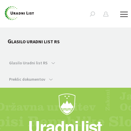
G
LASILO URADNI LIST RS
Glasilo Uradni list RS
Preklic dokumentov