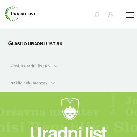
G
LASILO URADNI LIST RS
Glasilo Uradni list RS
Preklic dokumentov