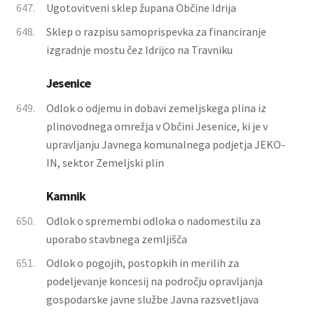
647.
Ugotovitveni sklep župana Občine Idrija
648.
Sklep o razpisu samoprispevka za financiranje
izgradnje mostu čez Idrijco na Travniku
Jesenice
649.
Odlok o odjemu in dobavi zemeljskega plina iz
plinovodnega omrežja v Občini Jesenice, ki je v
upravljanju Javnega komunalnega podjetja JEKO-
IN, sektor Zemeljski plin
Kamnik
650.
Odlok o spremembi odloka o nadomestilu za
uporabo stavbnega zemljišča
651.
Odlok o pogojih, postopkih in merilih za
podeljevanje koncesij na področju opravljanja
gospodarske javne službe Javna razsvetljava