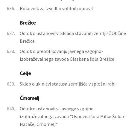
636.
Rokovnik za izvedbo volilnih opravil
Brežice
637.
Odlok o ustanovitvi Sklada stavbnih zemljišč Občine
Brežice
638.
Odlok o preoblikovanju javnega vzgojno-
izobraževalnega zavoda Glasbena šola Brežice
Celje
639.
Sklep o ukinitvi statusa zemljišča v splošni rabi
Črnomelj
640.
Odlok o ustanovitvi javnega vzgojno-
izobraževalnega zavoda "Osnovna šola Milke Šobar-
Nataše, Črnomelj"