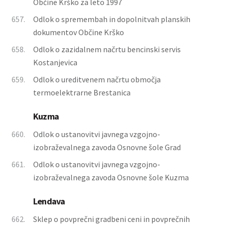
Občine Krško za leto 1997
657.
Odlok o spremembah in dopolnitvah planskih
dokumentov Občine Krško
658.
Odlok o zazidalnem načrtu bencinski servis
Kostanjevica
659.
Odlok o ureditvenem načrtu območja
termoelektrarne Brestanica
Kuzma
660.
Odlok o ustanovitvi javnega vzgojno-
izobraževalnega zavoda Osnovne šole Grad
661.
Odlok o ustanovitvi javnega vzgojno-
izobraževalnega zavoda Osnovne šole Kuzma
Lendava
662.
Sklep o povprečni gradbeni ceni in povprečnih