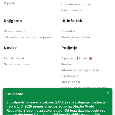
O glasilu
Izobraževanja po meri
Najem dvorane
Knjigarna
UL info tok
Novo v ponudbi
O storitvi
Kako nakupovati v spletni knjigarni
Preizkusi brezplačno
Novice
Podjetje
|
Aktualni članki
O podjetju
About
Naroči se na novice
Kontakt
Informacije javnega značaja
Oglaševanje
Splošni pogoji
Izjava o varstvu osebnih podatkov
×
E-dražbe
Obvestilo
Z uveljavitvijo
novega zakona (ZOUL)
se je
izdajanje uradnega
lista s 1. 3. 2026 preneslo
neposredno
na Službo Vlade
Republike Slovenije za zakonodajo
. Od tega datuma bodo vse
objave dostopne izključno v elektronski obliki na spletišču