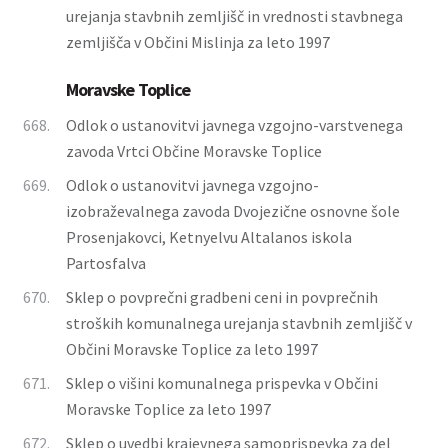
urejanja stavbnih zemljišč in vrednosti stavbnega
zemljišča v Občini Mislinja za leto 1997
Moravske Toplice
668.
Odlok o ustanovitvi javnega vzgojno-varstvenega
zavoda Vrtci Občine Moravske Toplice
669.
Odlok o ustanovitvi javnega vzgojno-
izobraževalnega zavoda Dvojezične osnovne šole
Prosenjakovci, Ketnyelvu Altalanos iskola
Partosfalva
670.
Sklep o povprečni gradbeni ceni in povprečnih
stroških komunalnega urejanja stavbnih zemljišč v
Občini Moravske Toplice za leto 1997
671.
Sklep o višini komunalnega prispevka v Občini
Moravske Toplice za leto 1997
672.
Sklep o uvedbi krajevnega samoprispevka za del