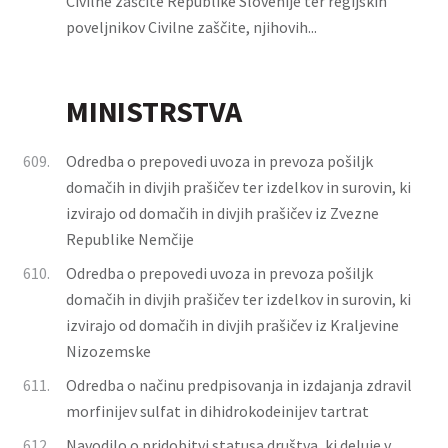
Civilne zaščite Republike Slovenije ter regijskih
poveljnikov Civilne zaščite, njihovih...
MINISTRSTVA
609.
Odredba o prepovedi uvoza in prevoza pošiljk
domačih in divjih prašičev ter izdelkov in surovin, ki
izvirajo od domačih in divjih prašičev iz Zvezne
Republike Nemčije
610.
Odredba o prepovedi uvoza in prevoza pošiljk
domačih in divjih prašičev ter izdelkov in surovin, ki
izvirajo od domačih in divjih prašičev iz Kraljevine
Nizozemske
611.
Odredba o načinu predpisovanja in izdajanja zdravil
morfinijev sulfat in dihidrokodeinijev tartrat
612.
Navodilo o pridobitvi statusa društva, ki deluje v