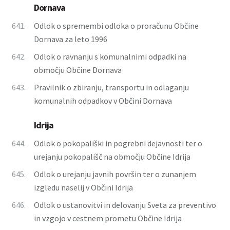
Dornava
641.
Odlok o spremembi odloka o proračunu Občine
Dornava za leto 1996
642.
Odlok o ravnanju s komunalnimi odpadki na
območju Občine Dornava
643.
Pravilnik o zbiranju, transportu in odlaganju
komunalnih odpadkov v Občini Dornava
Idrija
644.
Odlok o pokopališki in pogrebni dejavnosti ter o
urejanju pokopališč na območju Občine Idrija
645.
Odlok o urejanju javnih površin ter o zunanjem
izgledu naselij v Občini Idrija
646.
Odlok o ustanovitvi in delovanju Sveta za preventivo
in vzgojo v cestnem prometu Občine Idrija