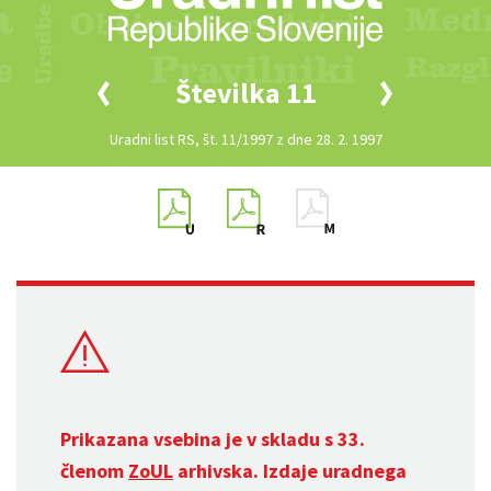
Številka 11
Uradni list RS, št. 11/1997 z dne 28. 2. 1997
Prikazana vsebina je v skladu s 33.
členom
ZoUL
arhivska. Izdaje uradnega