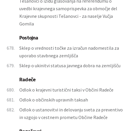
Tešanovci o izidu glasovanja na referendumu o
uvedbi krajevnega samoprispevka za območje del
Krajevne skupnosti Tešanovci - za naselje Vučja
Gomila
Postojna
678.
Sklep o vrednosti točke za izračun nadomestila za
uporabo stavbnega zemljišča
679.
Sklep o ukinitvi statusa javnega dobra na zemljišču
Radeče
680.
Odlok o krajevni turistični taksi v Občini Radeče
681.
Odlok o občinskih upravnih taksah
682.
Odlok o ustanovitvi in delovanju sveta za preventivo
in vzgojo v cestnem prometu Občine Radeče