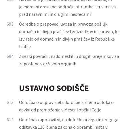
javnem interesu na področju obrambe ter varstva
pred naravnimi in drugimi nesrečami
693.
Odredba o prepovedi uvoza in prevoza pošiljk
domačih in divjih prašičev ter izdelkov in surovin, ki
izvirajo od domačih in divjih prašičev iz Republike
Italije
694.
Zneski povračil, nadomestil in drugih prejemkov za
zaposlene v državnih organih
USTAVNO SODIŠČE
613.
Odločba o odpravi dela določbe 2. člena odloka o
davku od premoženja v Mestni občini Celje
614.
Odločba o ugotovitvi, da določbi prvega in drugega
odstavka 110. člena zakona o obrambi nista v