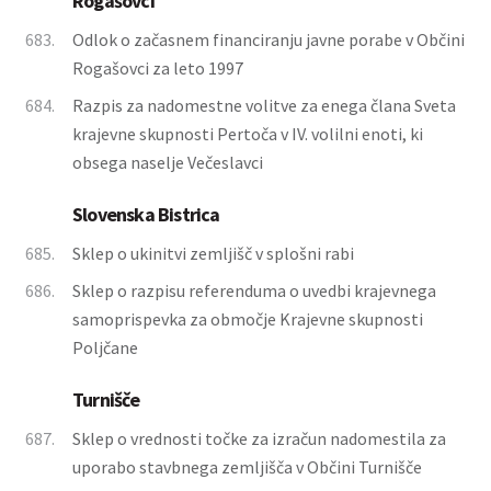
Rogašovci
683.
Odlok o začasnem financiranju javne porabe v Občini
Rogašovci za leto 1997
684.
Razpis za nadomestne volitve za enega člana Sveta
krajevne skupnosti Pertoča v IV. volilni enoti, ki
obsega naselje Večeslavci
Slovenska Bistrica
685.
Sklep o ukinitvi zemljišč v splošni rabi
686.
Sklep o razpisu referenduma o uvedbi krajevnega
samoprispevka za območje Krajevne skupnosti
Poljčane
Turnišče
687.
Sklep o vrednosti točke za izračun nadomestila za
uporabo stavbnega zemljišča v Občini Turnišče