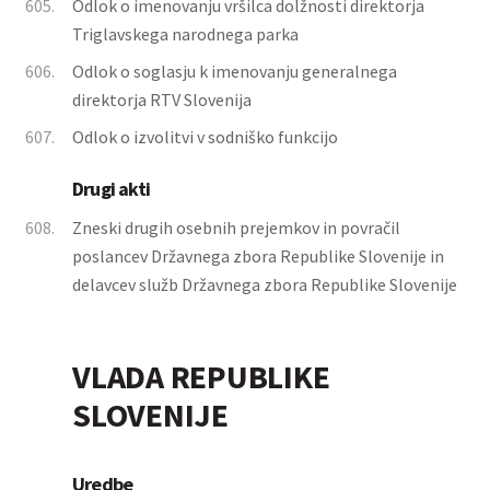
605.
Odlok o imenovanju vršilca dolžnosti direktorja
Triglavskega narodnega parka
606.
Odlok o soglasju k imenovanju generalnega
direktorja RTV Slovenija
607.
Odlok o izvolitvi v sodniško funkcijo
Drugi akti
608.
Zneski drugih osebnih prejemkov in povračil
poslancev Državnega zbora Republike Slovenije in
delavcev služb Državnega zbora Republike Slovenije
VLADA REPUBLIKE
SLOVENIJE
Uredbe