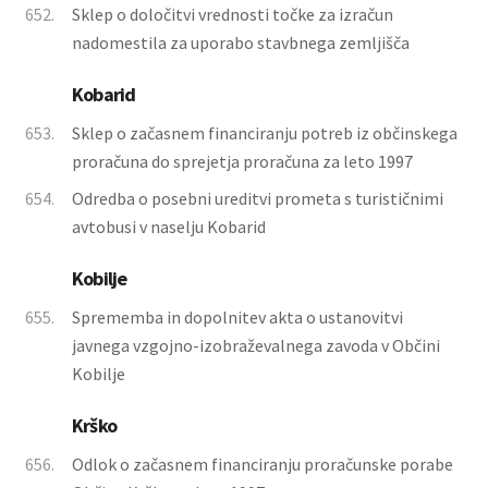
652.
Sklep o določitvi vrednosti točke za izračun
nadomestila za uporabo stavbnega zemljišča
Kobarid
653.
Sklep o začasnem financiranju potreb iz občinskega
proračuna do sprejetja proračuna za leto 1997
654.
Odredba o posebni ureditvi prometa s turističnimi
avtobusi v naselju Kobarid
Kobilje
655.
Sprememba in dopolnitev akta o ustanovitvi
javnega vzgojno-izobraževalnega zavoda v Občini
Kobilje
Krško
656.
Odlok o začasnem financiranju proračunske porabe