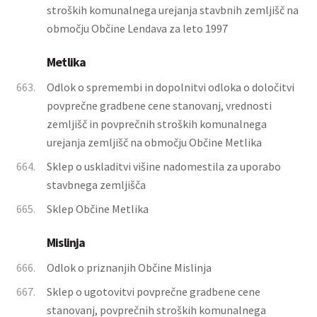
stroških komunalnega urejanja stavbnih zemljišč na
območju Občine Lendava za leto 1997
Metlika
663.
Odlok o spremembi in dopolnitvi odloka o določitvi
povprečne gradbene cene stanovanj, vrednosti
zemljišč in povprečnih stroških komunalnega
urejanja zemljišč na območju Občine Metlika
664.
Sklep o uskladitvi višine nadomestila za uporabo
stavbnega zemljišča
665.
Sklep Občine Metlika
Mislinja
666.
Odlok o priznanjih Občine Mislinja
667.
Sklep o ugotovitvi povprečne gradbene cene
stanovanj, povprečnih stroških komunalnega