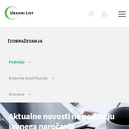
I
ZOBRAŽEVANJA
Področja
Dodatne kvalifikacije
Dvorana
Aktualne novosti na področju
javnega naročanja