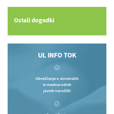
Ostali dogodki
UL
INFO TOK
Obveščanje o slovenskih
in mednarodnih
javnih naročilih