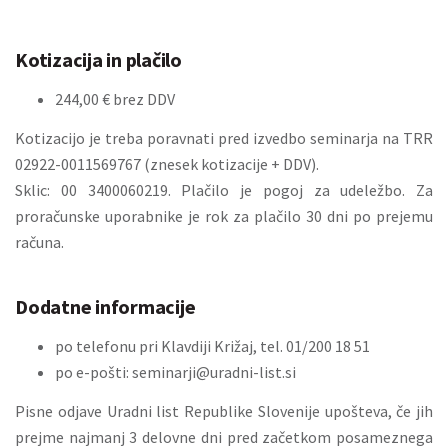
Kotizacija in plačilo
244,00 € brez DDV
Kotizacijo je treba poravnati pred izvedbo seminarja na TRR
02922-0011569767 (znesek kotizacije + DDV).
Sklic: 00 3400060219. Plačilo je pogoj za udeležbo. Za
proračunske uporabnike je rok za plačilo 30 dni po prejemu
računa.
Dodatne informacije
po telefonu pri Klavdiji Križaj, tel. 01/200 18 51
po e-pošti:
seminarji@uradni-list.si
Pisne odjave Uradni list Republike Slovenije upošteva, če jih
prejme najmanj 3 delovne dni pred začetkom posameznega