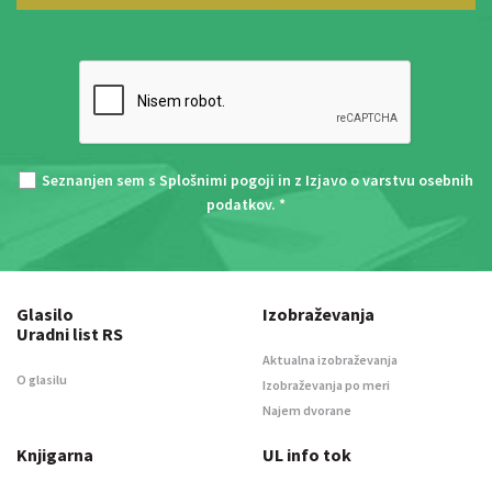
Seznanjen sem s
Splošnimi pogoji
in z
Izjavo o varstvu osebnih
podatkov
. *
Glasilo
Izobraževanja
Uradni list RS
Aktualna izobraževanja
O glasilu
Izobraževanja po meri
Najem dvorane
Knjigarna
UL info tok