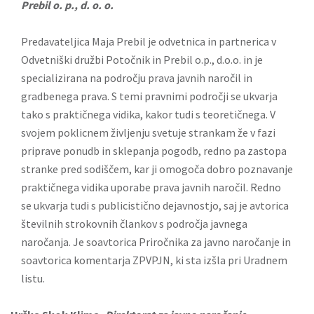
Prebil o. p., d. o. o.
Predavateljica Maja Prebil je odvetnica in partnerica v
Odvetniški družbi Potočnik in Prebil o.p., d.o.o. in je
specializirana na področju prava javnih naročil in
gradbenega prava. S temi pravnimi področji se ukvarja
tako s praktičnega vidika, kakor tudi s teoretičnega. V
svojem poklicnem življenju svetuje strankam že v fazi
priprave ponudb in sklepanja pogodb, redno pa zastopa
stranke pred sodiščem, kar ji omogoča dobro poznavanje
praktičnega vidika uporabe prava javnih naročil. Redno
se ukvarja tudi s publicistično dejavnostjo, saj je avtorica
številnih strokovnih člankov s področja javnega
naročanja. Je soavtorica Priročnika za javno naročanje in
soavtorica komentarja ZPVPJN, ki sta izšla pri Uradnem
listu.