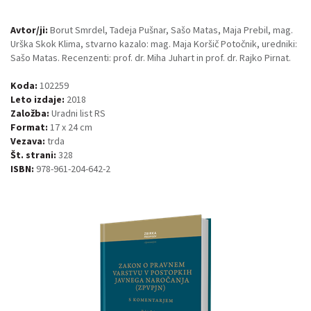
Avtor/ji:
Borut Smrdel, Tadeja Pušnar, Sašo Matas, Maja Prebil, mag.
Urška Skok Klima, stvarno kazalo: mag. Maja Koršič Potočnik, uredniki:
Sašo Matas. Recenzenti: prof. dr. Miha Juhart in prof. dr. Rajko Pirnat.
Koda:
102259
Leto izdaje:
2018
Založba:
Uradni list RS
Format:
17 x 24 cm
Vezava:
trda
Št. strani:
328
ISBN:
978-961-204-642-2