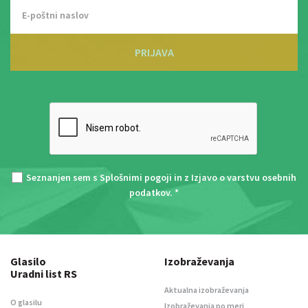
PRIJAVA
Seznanjen sem s
Splošnimi pogoji
in z
Izjavo o varstvu osebnih
podatkov
. *
Glasilo
Izobraževanja
Uradni list RS
Aktualna izobraževanja
O glasilu
Izobraževanja po meri