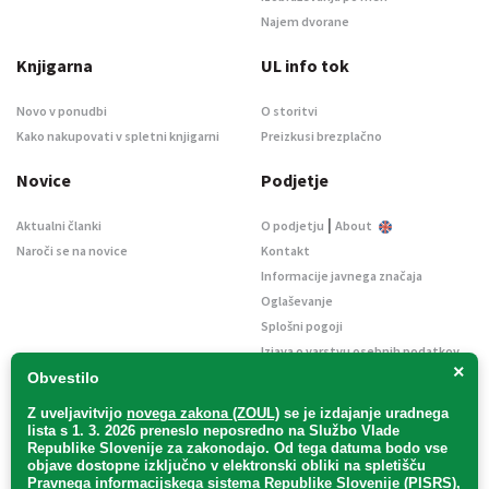
Najem dvorane
Knjigarna
UL info tok
Novo v ponudbi
O storitvi
Kako nakupovati v spletni knjigarni
Preizkusi brezplačno
Novice
Podjetje
|
Aktualni članki
O podjetju
About
Naroči se na novice
Kontakt
Informacije javnega značaja
Oglaševanje
Splošni pogoji
Izjava o varstvu osebnih podatkov
×
E-dražbe
Obvestilo
Z uveljavitvijo
novega zakona (ZOUL)
se je
izdajanje uradnega
lista s 1. 3. 2026 preneslo
neposredno
na Službo Vlade
Republike Slovenije za zakonodajo
. Od tega datuma bodo vse
objave dostopne izključno v elektronski obliki na spletišču
Pravnega informacijskega sistema Republike Slovenije (PISRS),