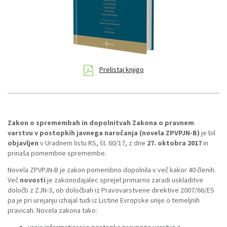
Prelistaj knjigo
Zakon o spremembah in dopolnitvah Zakona o pravnem
varstvu v postopkih javnega naročanja (novela ZPVPJN-B)
je bil
objavljen
v Uradnem listu RS, št. 60/17, z dne
27. oktobra 2017
in
prinaša pomembne spremembe.
Novela ZPVPJN-B je zakon pomembno dopolnila v več kakor 40 členih.
Več
novosti
je zakonodajalec sprejel primarno zaradi uskladitve
določb z ZJN-3, ob določbah iz Pravovarstvene direktive 2007/66/ES
pa je pri urejanju izhajal tudi iz Listine Evropske unije o temeljnih
pravicah. Novela zakona tako:
ureja informatizacijo postopka pravnega varstva z