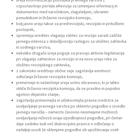
vzpostavitvijo portala eRevizija za izmenjavo informacij in
dokumentov med naročnikom, vlagateljem, izbranim
ponudnikom in Državno revizijsko komisijo,
bolj jasno ureja takse za predrevizijski, revizijski in pritožbeni
postopek,
spreminja ureditev vlaganja zahtev za revizijo zaradi zaščite
javnega interesa z določljivostjo razlogov za vložitev zahtevka
in sodnega varstva,
nekoliko drugače ureja pogoje za presojo aktivne legitimacije
pri vlaganju zahtevkov za revizijo in na novo ureja roke za
vložitev revizijskega zahtevka,
z zakonsko ureditvijo občne seje zagotavlja enotnost
odločanja Državne revizijske komisije,
primerneje in natančneje ureja ustno obravnavo, ki jo lahko
skliče Državna revizijska komisija, da se pravilno in popolno
ugotovi dejansko stanje,
zagotavlja primernejša in učinkovitejša pravna sredstva za
uveljavljanje pravnega varstva po sklenitvi pogodbe o izvedbi
javnega naročila – namesto časovno neomejene možnosti
uveljavljanja ničnosti uvaja izpodbojnost pogodbe, pri čemer
daje sodniku tudi več diskrecijske pravice o odločanju o
nadaljnji usodi že sklenjene pogodbe ob upoštevanju vseh