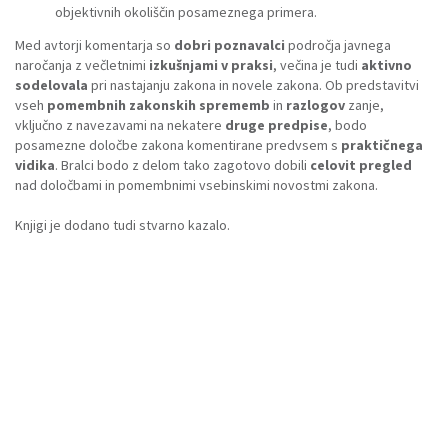
objektivnih okoliščin posameznega primera.
Med avtorji komentarja so
dobri poznavalci
področja javnega
naročanja z večletnimi
izkušnjami v praksi
, večina je tudi
aktivno
sodelovala
pri nastajanju zakona in novele zakona. Ob predstavitvi
vseh
pomembnih zakonskih sprememb
in
razlogov
zanje,
vključno z navezavami na nekatere
druge predpise
, bodo
posamezne določbe zakona komentirane predvsem s
praktičnega
vidika
. Bralci bodo z delom tako zagotovo dobili
celovit pregled
nad določbami in pomembnimi vsebinskimi novostmi zakona.
Knjigi je dodano tudi stvarno kazalo.