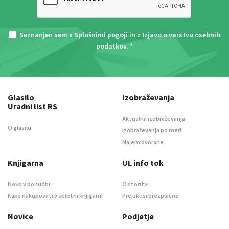
Seznanjen sem s
Splošnimi pogoji
in z
Izjavo o varstvu osebnih
podatkov
. *
Glasilo
Izobraževanja
Uradni list RS
Aktualna izobraževanja
O glasilu
Izobraževanja po meri
Najem dvorane
Knjigarna
UL info tok
Novo v ponudbi
O storitvi
Kako nakupovati v spletni knjigarni
Preizkusi brezplačno
Novice
Podjetje