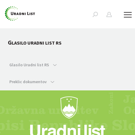
G
LASILO URADNI LIST RS
Glasilo Uradni list RS
Preklic dokumentov