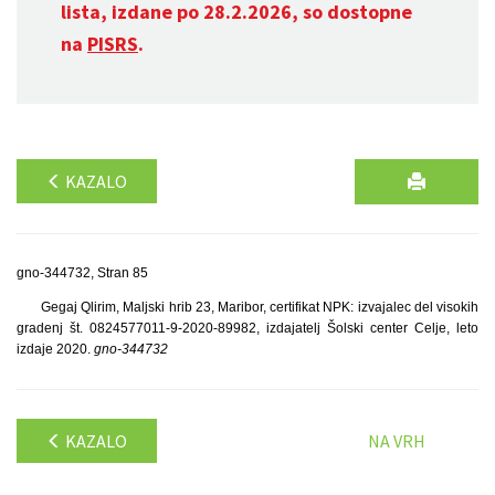
lista, izdane po 28.2.2026, so dostopne
na
PISRS
.
KAZALO
gno-344732, Stran 85
Gegaj Qlirim, Maljski hrib 23, Maribor, certifikat NPK: izvajalec del visokih
gradenj št. 0824577011-9-2020-89982, izdajatelj Šolski center Celje, leto
izdaje 2020.
gno-344732
KAZALO
NA VRH