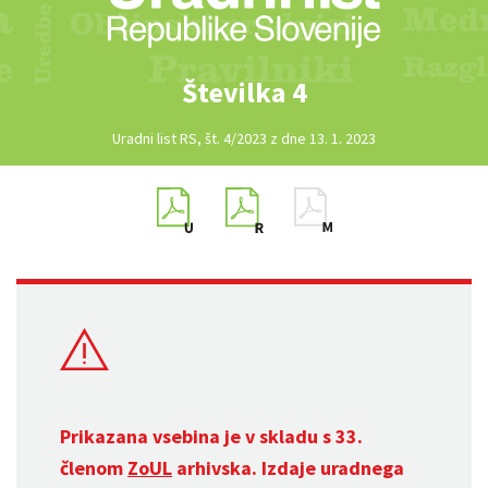
Številka 4
Uradni list RS, št. 4/2023 z dne 13. 1. 2023
Prikazana vsebina je v skladu s 33.
členom
ZoUL
arhivska. Izdaje uradnega