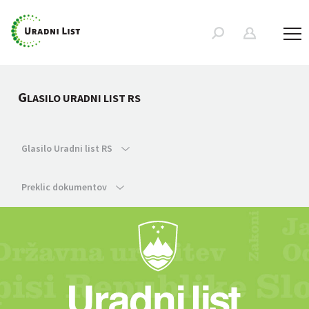
G
LASILO URADNI LIST RS
Glasilo Uradni list RS
Preklic dokumentov