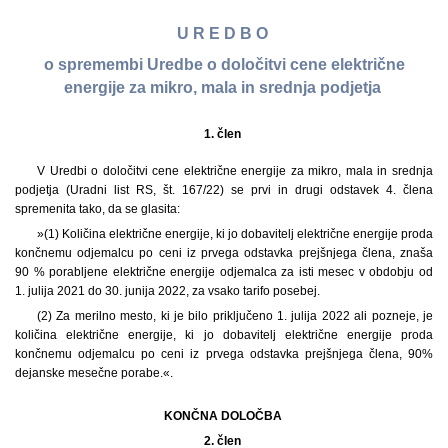
U R E D B O
o spremembi Uredbe o določitvi cene električne
energije za mikro, mala in srednja podjetja
1. člen
V Uredbi o določitvi cene električne energije za mikro, mala in srednja
podjetja (Uradni list RS, št. 167/22) se prvi in drugi odstavek 4. člena
spremenita tako, da se glasita:
»(1) Količina električne energije, ki jo dobavitelj električne energije proda
končnemu odjemalcu po ceni iz prvega odstavka prejšnjega člena, znaša
90 % porabljene električne energije odjemalca za isti mesec v obdobju od
1. julija 2021 do 30. junija 2022, za vsako tarifo posebej.
(2) Za merilno mesto, ki je bilo priključeno 1. julija 2022 ali pozneje, je
količina električne energije, ki jo dobavitelj električne energije proda
končnemu odjemalcu po ceni iz prvega odstavka prejšnjega člena, 90%
dejanske mesečne porabe.«.
KONČNA DOLOČBA
2. člen