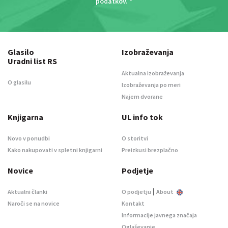
podatkov
. *
Glasilo
Izobraževanja
Uradni list RS
Aktualna izobraževanja
O glasilu
Izobraževanja po meri
Najem dvorane
Knjigarna
UL info tok
Novo v ponudbi
O storitvi
Kako nakupovati v spletni knjigarni
Preizkusi brezplačno
Novice
Podjetje
|
Aktualni članki
O podjetju
About
Naroči se na novice
Kontakt
Informacije javnega značaja
Oglaševanje