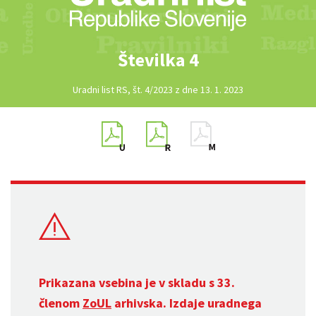
Številka 4
Uradni list RS, št. 4/2023 z dne 13. 1. 2023
Prikazana vsebina je v skladu s 33.
členom
ZoUL
arhivska. Izdaje uradnega