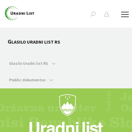
G
LASILO URADNI LIST RS
Glasilo Uradni list RS
Preklic dokumentov