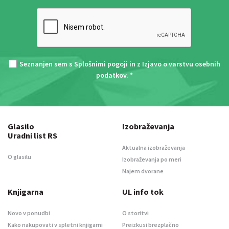
Seznanjen sem s
Splošnimi pogoji
in z
Izjavo o varstvu osebnih
podatkov
. *
Glasilo
Izobraževanja
Uradni list RS
Aktualna izobraževanja
O glasilu
Izobraževanja po meri
Najem dvorane
Knjigarna
UL info tok
Novo v ponudbi
O storitvi
Kako nakupovati v spletni knjigarni
Preizkusi brezplačno