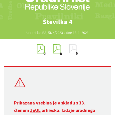
Številka 4
Uradni list RS, št. 4/2023 z dne 13. 1. 2023
Prikazana vsebina je v skladu s 33.
členom
ZoUL
arhivska. Izdaje uradnega