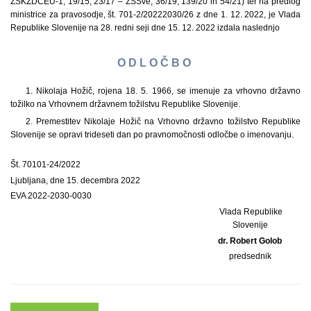
ZSKZDČEU-1, 19/15, 23/17 – ZSSve, 36/19, 139/20 in 54/21) ter na predlog
ministrice za pravosodje, št. 701-2/20222030/26 z dne 1. 12. 2022, je Vlada
Republike Slovenije na 28. redni seji dne 15. 12. 2022 izdala naslednjo
O D L O Č B O
1. Nikolaja Hožič, rojena 18. 5. 1966, se imenuje za vrhovno državno
tožilko na Vrhovnem državnem tožilstvu Republike Slovenije.
2. Premestitev Nikolaje Hožič na Vrhovno državno tožilstvo Republike
Slovenije se opravi trideseti dan po pravnomočnosti odločbe o imenovanju.
Št. 70101-24/2022
Ljubljana, dne 15. decembra 2022
EVA 2022-2030-0030
Vlada Republike
Slovenije
dr. Robert Golob
predsednik