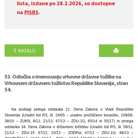
lista, izdane po 28.2.2026, so dostopne
na
PISRS
.
KAZALO
53. Odločba o imenovanju vrhovne državne tožilke na
Vrhovnem državnem tožilstvu Republike Slovenije, stran
54.
Na podlagi petega odstavka 21. člena Zakona o Vladi Republike
Slovenije (Uradni list RS, št. 24/05 – uradno prečiščeno besedilo, 109/08,
38/10 – ZUKN, 8/12, 21/13, 47/13 – ZDU-1G, 65/14 in 55/17) in prvega
odstavka 34. člena Zakona o državnem tožilstvu (Uradni list RS, št. 58/11,
21/12 – ZDU-1F, 47/12, 15/13 – ZODPol, 47/13 – ZDU-1G, 48/13 –