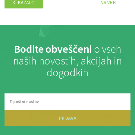
KAZALO
NA VRH
Bodite obveščeni
o vseh
naših novostih, akcijah in
dogodkih
PRIJAVA