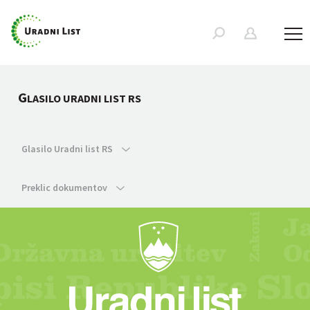
G
LASILO URADNI LIST RS
Glasilo Uradni list RS
Preklic dokumentov