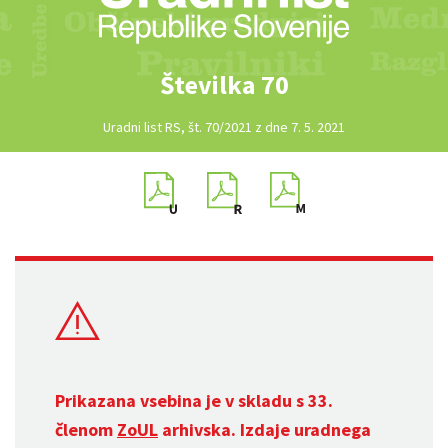
Številka 70
Uradni list RS, št. 70/2021 z dne 7. 5. 2021
Prikazana vsebina je v skladu s 33.
členom
ZoUL
arhivska. Izdaje uradnega