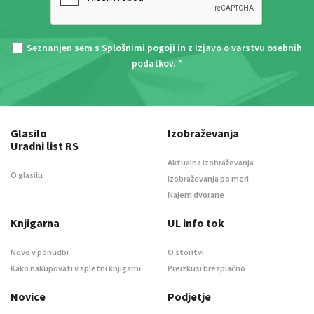
Seznanjen sem s
Splošnimi pogoji
in z
Izjavo o varstvu osebnih
podatkov
. *
Glasilo
Izobraževanja
Uradni list RS
Aktualna izobraževanja
O glasilu
Izobraževanja po meri
Najem dvorane
Knjigarna
UL info tok
Novo v ponudbi
O storitvi
Kako nakupovati v spletni knjigarni
Preizkusi brezplačno
Novice
Podjetje