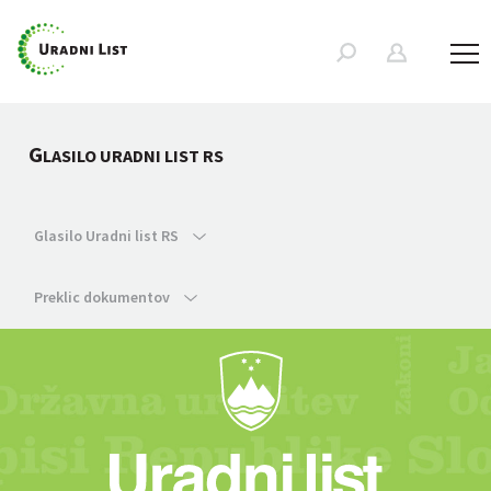
G
LASILO URADNI LIST RS
Glasilo Uradni list RS
Preklic dokumentov