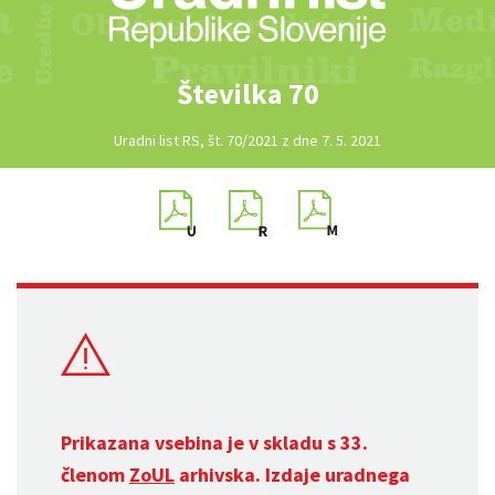
Številka 70
Uradni list RS, št. 70/2021 z dne 7. 5. 2021
Prikazana vsebina je v skladu s 33.
členom
ZoUL
arhivska. Izdaje uradnega