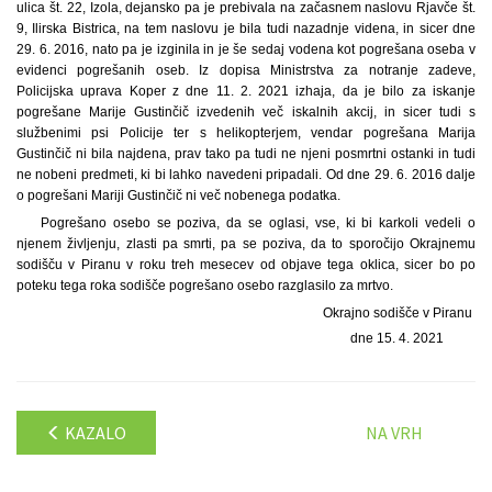
ulica št. 22, Izola, dejansko pa je prebivala na začasnem naslovu Rjavče št.
9, Ilirska Bistrica, na tem naslovu je bila tudi nazadnje videna, in sicer dne
29. 6. 2016, nato pa je izginila in je še sedaj vodena kot pogrešana oseba v
evidenci pogrešanih oseb. Iz dopisa Ministrstva za notranje zadeve,
Policijska uprava Koper z dne 11. 2. 2021 izhaja, da je bilo za iskanje
pogrešane Marije Gustinčič izvedenih več iskalnih akcij, in sicer tudi s
službenimi psi Policije ter s helikopterjem, vendar pogrešana Marija
Gustinčič ni bila najdena, prav tako pa tudi ne njeni posmrtni ostanki in tudi
ne nobeni predmeti, ki bi lahko navedeni pripadali. Od dne 29. 6. 2016 dalje
o pogrešani Mariji Gustinčič ni več nobenega podatka.
Pogrešano osebo se poziva, da se oglasi, vse, ki bi karkoli vedeli o
njenem življenju, zlasti pa smrti, pa se poziva, da to sporočijo Okrajnemu
sodišču v Piranu v roku treh mesecev od objave tega oklica, sicer bo po
poteku tega roka sodišče pogrešano osebo razglasilo za mrtvo.
Okrajno sodišče v Piranu
dne 15. 4. 2021
KAZALO
NA VRH