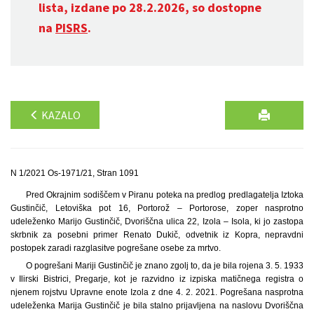
lista, izdane po 28.2.2026, so dostopne
na
PISRS
.
KAZALO
N 1/2021 Os-1971/21, Stran 1091
Pred Okrajnim sodiščem v Piranu poteka na predlog predlagatelja Iztoka
Gustinčič, Letoviška pot 16, Portorož – Portorose, zoper nasprotno
udeleženko Marijo Gustinčič, Dvoriščna ulica 22, Izola – Isola, ki jo zastopa
skrbnik za posebni primer Renato Dukič, odvetnik iz Kopra, nepravdni
postopek zaradi razglasitve pogrešane osebe za mrtvo.
O pogrešani Mariji Gustinčič je znano zgolj to, da je bila rojena 3. 5. 1933
v Ilirski Bistrici, Pregarje, kot je razvidno iz izpiska matičnega registra o
njenem rojstvu Upravne enote Izola z dne 4. 2. 2021. Pogrešana nasprotna
udeleženka Marija Gustinčič je bila stalno prijavljena na naslovu Dvoriščna