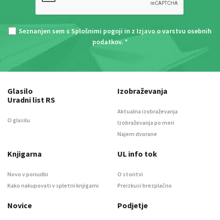
Seznanjen sem s
Splošnimi pogoji
in z
Izjavo o varstvu osebnih
podatkov
. *
Glasilo
Izobraževanja
Uradni list RS
Aktualna izobraževanja
O glasilu
Izobraževanja po meri
Najem dvorane
Knjigarna
UL info tok
Novo v ponudbi
O storitvi
Kako nakupovati v spletni knjigarni
Preizkusi brezplačno
Novice
Podjetje