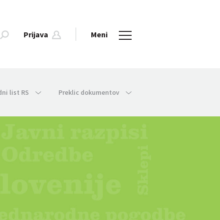
Prijava
Meni
dni list RS
Preklic dokumentov