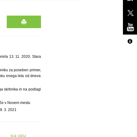
mrla 13. 11. 2020, Stara
krbniku za poseben primer,
roku enega leta od dneva
a skrbnika in na podlagi
šče v Novem mestu
9. 3. 2021
NA VRH