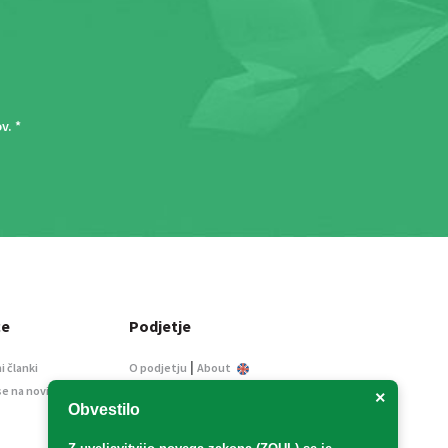
ov
. *
ce
Podjetje
|
i članki
O podjetju
About
se na novice
Kontakt
×
Obvestilo
Informacije javnega
značaja