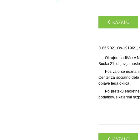
KAZALO
D 86/2021 Os-1919/21, 
Okrajno sodišče v N
Bučka 21, objavlja nasled
Pozivajo se neznani 
Center za socialno delo
objave tega oklica.
Po preteku enoletne
podatkov, s katerimi raz
KAZALO