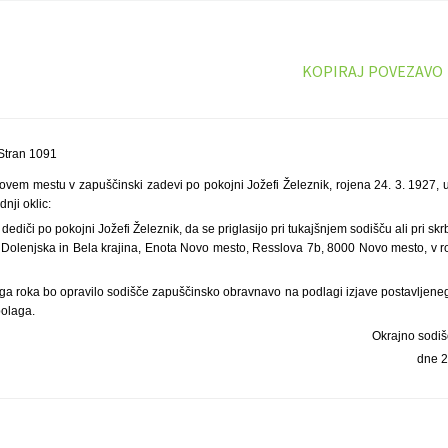
KOPIRAJ POVEZAVO
Stran 1091
ovem mestu v zapuščinski zadevi po pokojni Jožefi Železnik, rojena 24. 3. 1927, u
nji oklic:
dediči po pokojni Jožefi Železnik, da se priglasijo pri tukajšnjem sodišču ali pri s
 Dolenjska in Bela krajina, Enota Novo mesto, Resslova 7b, 8000 Novo mesto, v 
ga roka bo opravilo sodišče zapuščinsko obravnavo na podlagi izjave postavljeneg
polaga.
Okrajno sodi
dne 2