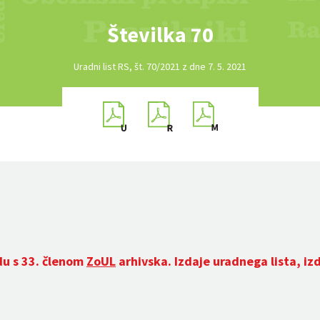
Številka 70
Uradni list RS, št. 70/2021 z dne 7. 5. 2021
du s 33. členom
ZoUL
arhivska. Izdaje uradnega lista, iz