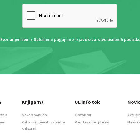
Seznanjen sem s
Splošnimi pogoji
in z
Izjavo o varstvu osebnih podatk
a
Knjigarna
UL info tok
Novi
vanja
Novo v ponudbi
O storitvi
Aktualn
meri
Kako nakupovati v spletni
Preizkusi brezplačno
Naroči 
knjigarni