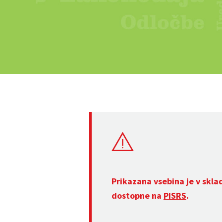
Prikazana vsebina je v skla
dostopne na
PISRS
.