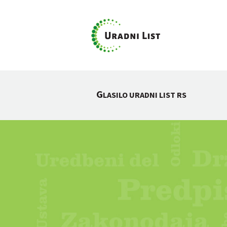
G
LASILO URADNI LIST RS