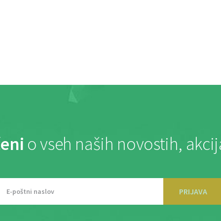
eni
o vseh naših novostih, akci
PRIJAVA