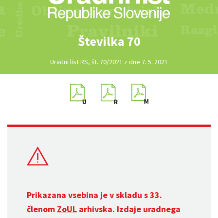
Številka 70
Uradni list RS, št. 70/2021 z dne 7. 5. 2021
Prikazana vsebina je v skladu s 33.
členom
ZoUL
arhivska. Izdaje uradnega