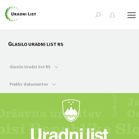
G
LASILO URADNI LIST RS
Glasilo Uradni list RS
Preklic dokumentov