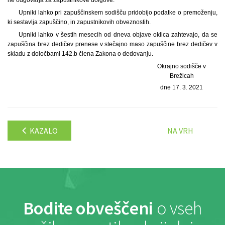
ne odgovarja za zapustnikove dolgove.
Upniki lahko pri zapuščinskem sodišču pridobijo podatke o premoženju,
ki sestavlja zapuščino, in zapustnikovih obveznostih.
Upniki lahko v šestih mesecih od dneva objave oklica zahtevajo, da se
zapuščina brez dedičev prenese v stečajno maso zapuščine brez dedičev v
skladu z določbami 142.b člena Zakona o dedovanju.
Okrajno sodišče v
Brežicah
dne 17. 3. 2021
KAZALO
NA VRH
Bodite obveščeni
o vseh