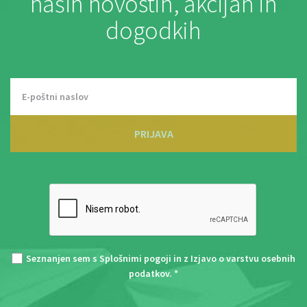
naših novostih, akcijah in
dogodkih
PRIJAVA
Seznanjen sem s
Splošnimi pogoji
in z
Izjavo o varstvu osebnih
podatkov
. *