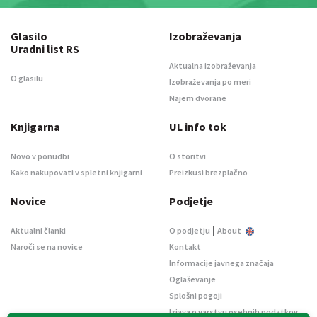
Glasilo
Izobraževanja
Uradni list RS
Aktualna izobraževanja
O glasilu
Izobraževanja po meri
Najem dvorane
Knjigarna
UL info tok
Novo v ponudbi
O storitvi
Kako nakupovati v spletni knjigarni
Preizkusi brezplačno
Novice
Podjetje
|
Aktualni članki
O podjetju
About
Naroči se na novice
Kontakt
Informacije javnega značaja
Oglaševanje
Splošni pogoji
Izjava o varstvu osebnih podatkov