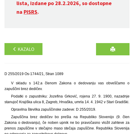
lista, izdane po 28.2.2026, so dostopne
na
PISRS
.
KAZALO
D 255/2019 Os-1744/21, Stran 1089
V skladu s 142.a členom Zakona o dedovanju vas obveščamo o
zapuščini brez dedičev.
Podatki o zapustniku: Jozefina Grković, rojena 27. 9. 1900, nazadnje
stanujoč Krajiška ulica 8, Zagreb, Hrvaška, umrla 14. 4. 1942 v Stari Gradiški.
Opravilna številka zapuščinske zadeve: D 255/2019.
Zapuščina brez dedičev bo prešla na Republiko Slovenijo (9. člen
Zakona o dedovanju), če noben upnik ne bo pravočasno vložil zahteve za
prenos zapuščine v stečajno maso stečaja zapuščine. Republika Slovenija