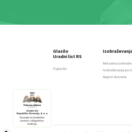
Glasilo
Izobraževanj
Uradni list RS
Aktualna izobraže
O glasilu
Izobraževanja po 
Najem dvorane