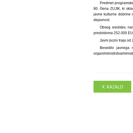
Predmet programskeg
80. člena ZUJIK, ki skl
javne kulturne dobrine 
dejavnost.
Obseg sredstev, na
predvidoma 252.000 EU
Javni poziv traja od 
Besedilo javnega ra
organi/ministrstva/minist
KAZALO