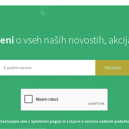
eni
o vseh naših novostih, akci
PRIJAVA
Seznanjen sem s
Splošnimi pogoji
in z
Izjavo o varstvu osebnih podatk