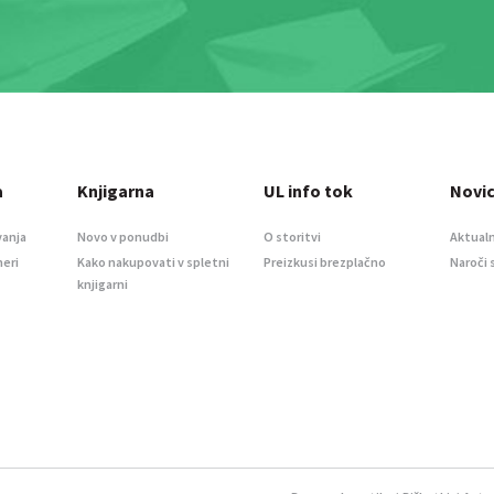
a
Knjigarna
UL info tok
Novi
vanja
Novo v ponudbi
O storitvi
Aktualn
meri
Kako nakupovati v spletni
Preizkusi brezplačno
Naroči 
knjigarni