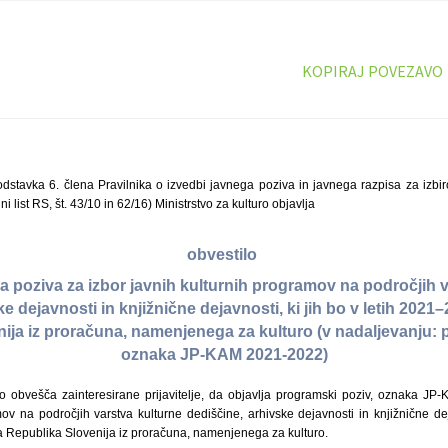
KOPIRAJ POVEZAVO
dstavka 6. člena Pravilnika o izvedbi javnega poziva in javnega razpisa za izbir
i list RS, št. 43/10 in 62/16) Ministrstvo za kulturo objavlja
obvestilo
a poziva za izbor javnih kulturnih programov na področjih 
e dejavnosti in knjižnične dejavnosti, ki jih bo v letih 2021
ija iz proračuna, namenjenega za kulturo (v nadaljevanju: 
oznaka JP-KAM 2021-2022)
uro obvešča zainteresirane prijavitelje, da objavlja programski poziv, oznaka J
ov na področjih varstva kulturne dediščine, arhivske dejavnosti in knjižnične deja
 Republika Slovenija iz proračuna, namenjenega za kulturo.