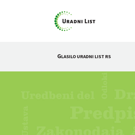
G
LASILO URADNI LIST RS