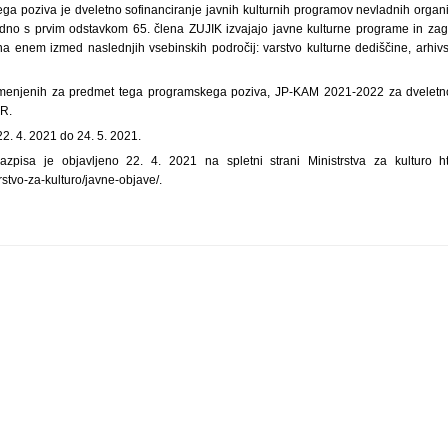
a poziva je dveletno sofinanciranje javnih kulturnih programov nevladnih organi
adno s prvim odstavkom 65. člena ZUJIK izvajajo javne kulturne programe in zago
na enem izmed naslednjih vsebinskih področij: varstvo kulturne dediščine, arhivs
menjenih za predmet tega programskega poziva, JP-KAM 2021-2022 za dveletn
R.
22. 4. 2021 do 24. 5. 2021.
zpisa je objavljeno 22. 4. 2021 na spletni strani Ministrstva za kulturo http
rstvo-za-kulturo/javne-objave/.