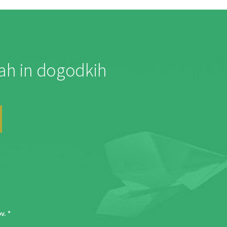
jah in dogodkih
ov
. *