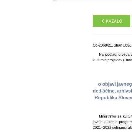
KAZALO
Ob-2068/21, Stran 1086
Na podlagi prvega o
kulturnih projektov (Uradn
o objavi javneg
dediščine, arhivsk
Republika Sloven
Ministrstvo za kult
javnih kulturnih program
2021–2022 sofinancirala