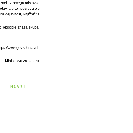
zacij iz prvega odstavka
tavljajo ter posredujejo
ka dejavnost, knjižnična
o obdobje znaša skupaj
s://www.gov.si/drzavni-
Ministrstvo za kulturo
NA VRH