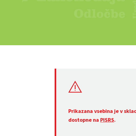
Prikazana vsebina je v skla
dostopne na
PISRS
.