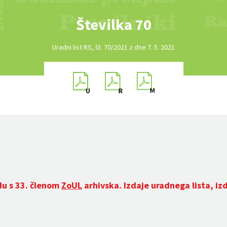
Številka 70
Uradni list RS, št. 70/2021 z dne 7. 5. 2021
du s 33. členom
ZoUL
arhivska. Izdaje uradnega lista, iz