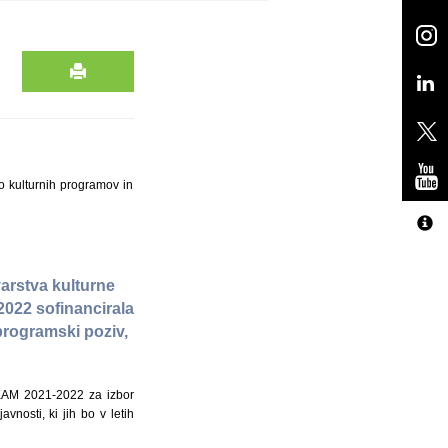
o kulturnih programov in
varstva kulturne
–2022 sofinancirala
programski poziv,
P-KAM 2021-2022 za izbor
vnosti, ki jih bo v letih