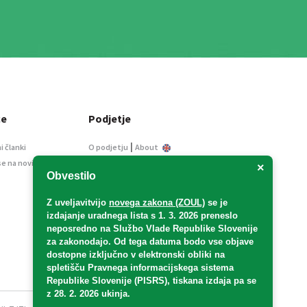
ce
Podjetje
|
i članki
O podjetju
About
se na novice
Kontakt
×
Obvestilo
Informacije javnega
značaja
Z uveljavitvijo
novega zakona (ZOUL)
se je
Oglaševanje
izdajanje uradnega lista s 1. 3. 2026 preneslo
Splošni pogoji
neposredno
na Službo Vlade Republike Slovenije
Izjava o varstvu osebnih
za zakonodajo
. Od tega datuma bodo vse objave
podatkov
dostopne izključno v elektronski obliki na
spletišču Pravnega informacijskega sistema
E-dražbe
Republike Slovenije (PISRS), tiskana izdaja pa se
z 28. 2. 2026 ukinja.