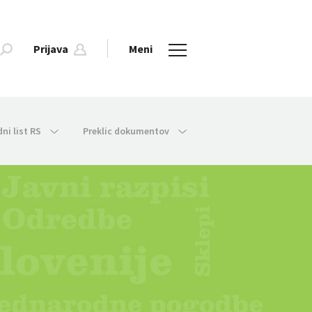
Prijava
Meni
dni list RS
Preklic dokumentov