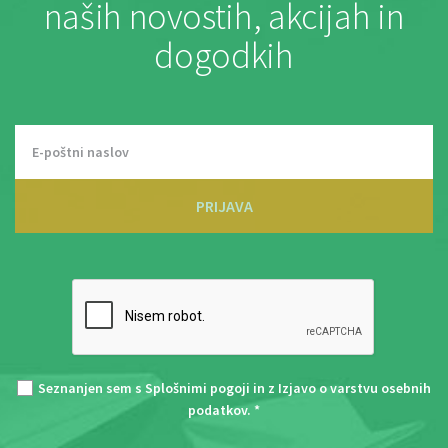
naših novostih, akcijah in
dogodkih
PRIJAVA
Seznanjen sem s
Splošnimi pogoji
in z
Izjavo o varstvu osebnih
podatkov
. *