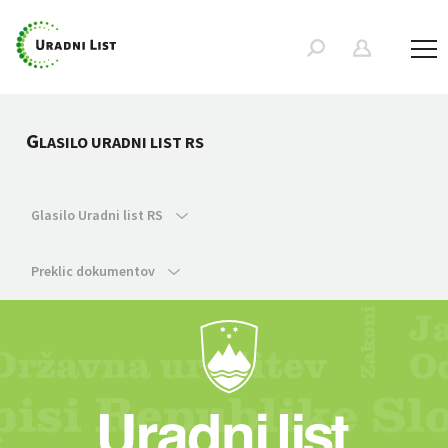
G
LASILO URADNI LIST RS
Glasilo Uradni list RS
Preklic dokumentov