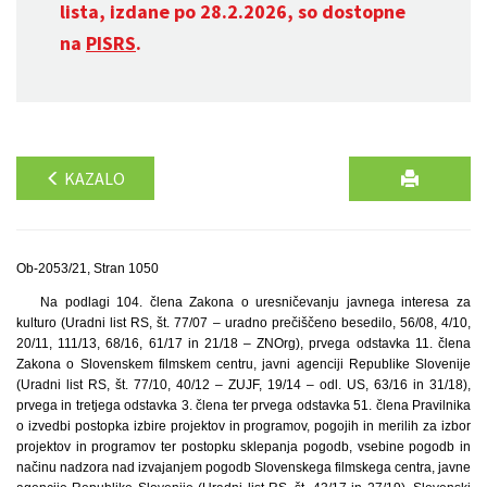
lista, izdane po 28.2.2026, so dostopne
na
PISRS
.
KAZALO
Ob-2053/21, Stran 1050
Na podlagi 104. člena Zakona o uresničevanju javnega interesa za
kulturo (Uradni list RS, št. 77/07 – uradno prečiščeno besedilo, 56/08, 4/10,
20/11, 111/13, 68/16, 61/17 in 21/18 – ZNOrg), prvega odstavka 11. člena
Zakona o Slovenskem filmskem centru, javni agenciji Republike Slovenije
(Uradni list RS, št. 77/10, 40/12 – ZUJF, 19/14 – odl. US, 63/16 in 31/18),
prvega in tretjega odstavka 3. člena ter prvega odstavka 51. člena Pravilnika
o izvedbi postopka izbire projektov in programov, pogojih in merilih za izbor
projektov in programov ter postopku sklepanja pogodb, vsebine pogodb in
načinu nadzora nad izvajanjem pogodb Slovenskega filmskega centra, javne