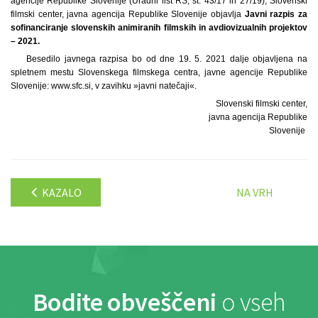
agencije Republike Slovenije (Uradni list RS, št. 43/17 in 27/19), Slovenski
filmski center, javna agencija Republike Slovenije objavlja
Javni razpis za
sofinanciranje slovenskih animiranih filmskih in avdiovizualnih projektov
– 2021.
Besedilo javnega razpisa bo od dne 19. 5. 2021 dalje objavljena na
spletnem mestu Slovenskega filmskega centra, javne agencije Republike
Slovenije: www.sfc.si, v zavihku »javni natečaji«.
Slovenski filmski center,
javna agencija Republike
Slovenije
KAZALO
NA VRH
Bodite obveščeni
o vseh