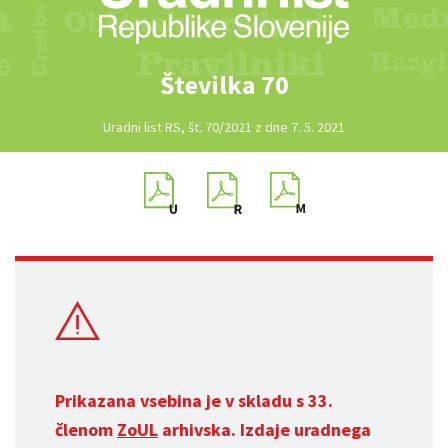
Številka 70
Uradni list RS, št. 70/2021 z dne 7. 5. 2021
Prikazana vsebina je v skladu s 33.
členom
ZoUL
arhivska. Izdaje uradnega