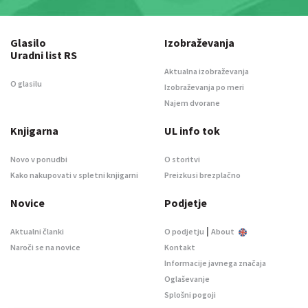
Glasilo
Izobraževanja
Uradni list RS
Aktualna izobraževanja
O glasilu
Izobraževanja po meri
Najem dvorane
Knjigarna
UL info tok
Novo v ponudbi
O storitvi
Kako nakupovati v spletni knjigarni
Preizkusi brezplačno
Novice
Podjetje
|
Aktualni članki
O podjetju
About
Naroči se na novice
Kontakt
Informacije javnega značaja
Oglaševanje
Splošni pogoji