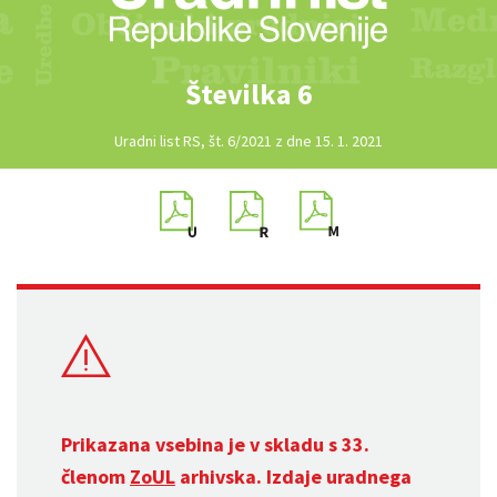
Številka 6
Uradni list RS, št. 6/2021 z dne 15. 1. 2021
Prikazana vsebina je v skladu s 33.
členom
ZoUL
arhivska. Izdaje uradnega