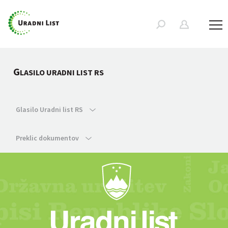
G
LASILO URADNI LIST RS
Glasilo Uradni list RS
Preklic dokumentov