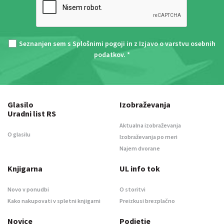
Seznanjen sem s
Splošnimi pogoji
in z
Izjavo o varstvu osebnih
podatkov
. *
Glasilo
Izobraževanja
Uradni list RS
Aktualna izobraževanja
O glasilu
Izobraževanja po meri
Najem dvorane
Knjigarna
UL info tok
Novo v ponudbi
O storitvi
Kako nakupovati v spletni knjigarni
Preizkusi brezplačno
Novice
Podjetje