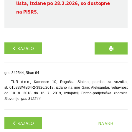
lista, izdane po 28.2.2026, so dostopne
na
PISRS
.
KAZALO
gnc-342544, Stran 64
TUR d.o.o., Kamence 10, Rogaška Slatina, potrdilo za voznika,
št. 015333/RB64-2-3926/2018, izdano na ime Gajić Aleksandar, veljavnost
od 10. 8. 2018 do 16. 7. 2019, izdajatelj Obrtno-podjetniška zbornica
Slovenije.
gnc-342544
KAZALO
NA VRH