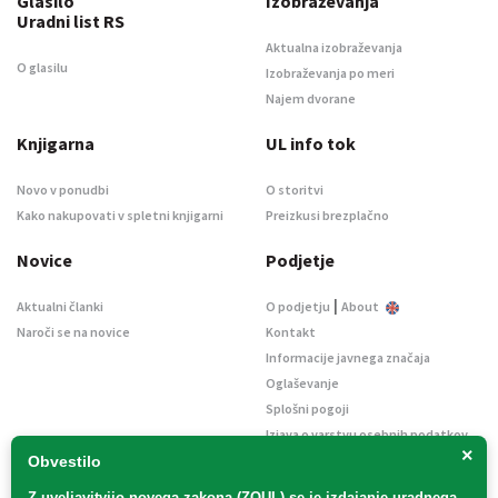
Glasilo
Izobraževanja
Uradni list RS
Aktualna izobraževanja
O glasilu
Izobraževanja po meri
Najem dvorane
Knjigarna
UL info tok
Novo v ponudbi
O storitvi
Kako nakupovati v spletni knjigarni
Preizkusi brezplačno
Novice
Podjetje
|
Aktualni članki
O podjetju
About
Naroči se na novice
Kontakt
Informacije javnega značaja
Oglaševanje
Splošni pogoji
Izjava o varstvu osebnih podatkov
×
E-dražbe
Obvestilo
Z uveljavitvijo
novega zakona (ZOUL)
se je
izdajanje uradnega