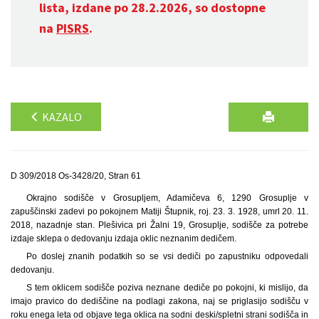
lista, izdane po 28.2.2026, so dostopne
na
PISRS
.
KAZALO
D 309/2018 Os-3428/20, Stran 61
Okrajno sodišče v Grosupljem, Adamičeva 6, 1290 Grosuplje v
zapuščinski zadevi po pokojnem Matiji Štupnik, roj. 23. 3. 1928, umrl 20. 11.
2018, nazadnje stan. Plešivica pri Žalni 19, Grosuplje, sodišče za potrebe
izdaje sklepa o dedovanju izdaja oklic neznanim dedičem.
Po doslej znanih podatkih so se vsi dediči po zapustniku odpovedali
dedovanju.
S tem oklicem sodišče poziva neznane dediče po pokojni, ki mislijo, da
imajo pravico do dediščine na podlagi zakona, naj se priglasijo sodišču v
roku enega leta od objave tega oklica na sodni deski/spletni strani sodišča in