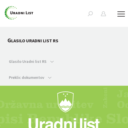
G
LASILO URADNI LIST RS
Glasilo Uradni list RS
Preklic dokumentov