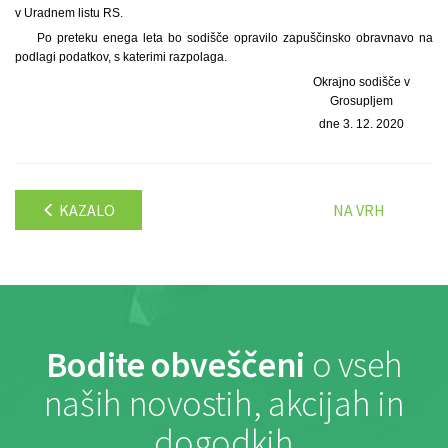
v Uradnem listu RS.
Po preteku enega leta bo sodišče opravilo zapuščinsko obravnavo na
podlagi podatkov, s katerimi razpolaga.
Okrajno sodišče v
Grosupljem
dne 3. 12. 2020
KAZALO
NA VRH
Bodite obveščeni
o vseh
naših novostih, akcijah in
dogodkih