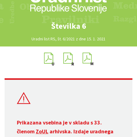
Številka 6
Uradni list RS, št. 6/2021 z dne 15. 1. 2021
Prikazana vsebina je v skladu s 33.
členom
ZoUL
arhivska. Izdaje uradnega