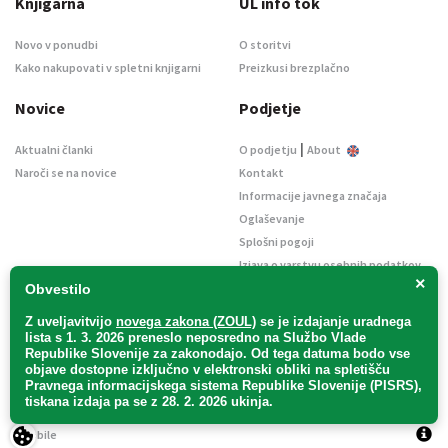
Knjigarna
UL info tok
Novo v ponudbi
O storitvi
Kako nakupovati v spletni knjigarni
Preizkusi brezplačno
Novice
Podjetje
|
Aktualni članki
O podjetju
About
Naroči se na novice
Kontakt
Informacije javnega značaja
Oglaševanje
Splošni pogoji
Izjava o varstvu osebnih podatkov
×
E-dražbe
Obvestilo
Z uveljavitvijo
novega zakona (ZOUL)
se je
izdajanje uradnega
lista s 1. 3. 2026 preneslo
neposredno
na Službo Vlade
Republike Slovenije za zakonodajo
. Od tega datuma bodo vse
objave dostopne izključno v elektronski obliki na spletišču
Pravnega informacijskega sistema Republike Slovenije (PISRS),
Uradni list d. o. o. – v likvidaciji / Vse pravice pridržane.
tiskana izdaja pa se z 28. 2. 2026 ukinja.
Pravna obvestila
/
Piškotki
/ Avtorji:
TriTim spletna agencija
v sodelovanju z
2Mobile