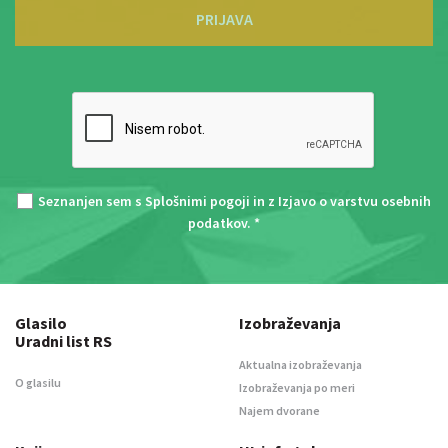
PRIJAVA
Seznanjen sem s
Splošnimi pogoji
in z
Izjavo o varstvu osebnih
podatkov
. *
Glasilo
Izobraževanja
Uradni list RS
Aktualna izobraževanja
O glasilu
Izobraževanja po meri
Najem dvorane