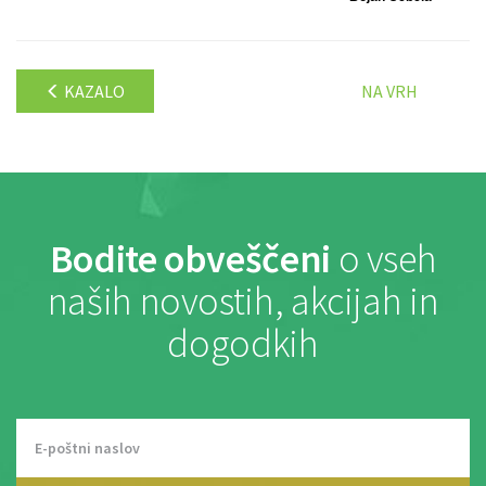
KAZALO
NA VRH
Bodite obveščeni
o vseh
naših novostih, akcijah in
dogodkih