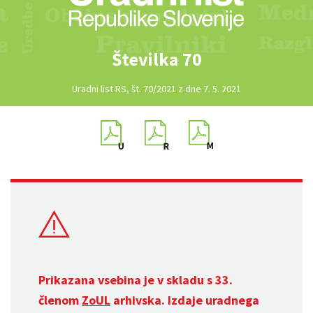
Številka 70
Uradni list RS, št. 70/2021 z dne 7. 5. 2021
Prikazana vsebina je v skladu s 33.
členom
ZoUL
arhivska. Izdaje uradnega