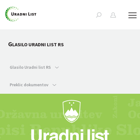
G
LASILO URADNI LIST RS
Glasilo Uradni list RS
Preklic dokumentov