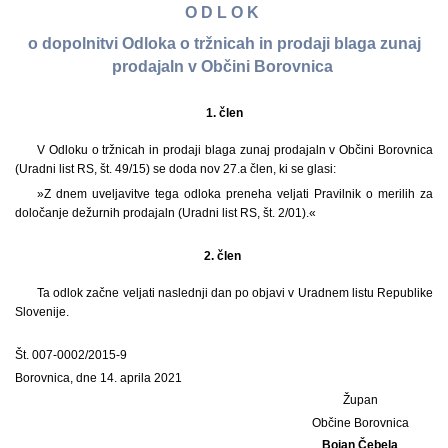
O D L O K
o dopolnitvi Odloka o tržnicah in prodaji blaga zunaj
prodajaln v Občini Borovnica
1.
člen
V Odloku o tržnicah in prodaji blaga zunaj prodajaln v Občini Borovnica
(Uradni list RS, št. 49/15) se doda nov 27.a člen, ki se glasi:
»Z dnem uveljavitve tega odloka preneha veljati Pravilnik o merilih za
določanje dežurnih prodajaln (Uradni list RS, št. 2/01).«
2. člen
Ta odlok začne veljati naslednji dan po objavi v Uradnem listu Republike
Slovenije.
Št. 007-0002/2015-9
Borovnica, dne 14. aprila 2021
Župan
Občine Borovnica
Bojan Čebela