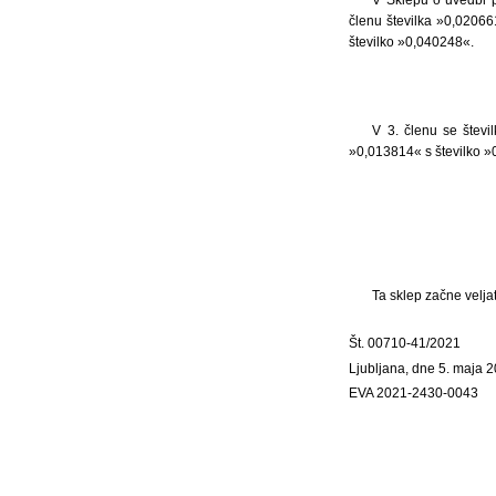
členu številka »0,02066
številko »0,040248«.
V 3. členu se števi
»0,013814« s številko »
Ta sklep začne veljat
Št. 00710-41/2021
Ljubljana, dne 5. maja 
EVA 2021-2430-0043