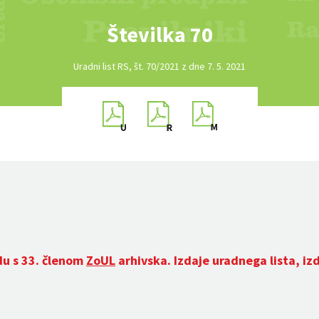
Številka 70
Uradni list RS, št. 70/2021 z dne 7. 5. 2021
du s 33. členom
ZoUL
arhivska. Izdaje uradnega lista, iz