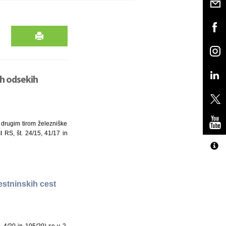
ih odsekih
z drugim tirom železniške
t RS, št. 24/15, 41/17 in
estninskih cest
, 4/20 in 105/20) se v 2.