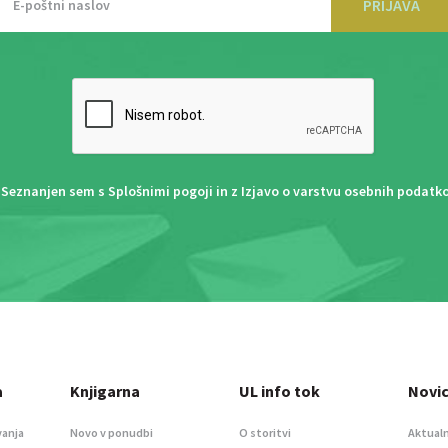
PRIJAVA
Seznanjen sem s
Splošnimi pogoji
in z
Izjavo o varstvu osebnih podatk
a
Knjigarna
UL info tok
Novi
vanja
Novo v ponudbi
O storitvi
Aktualn