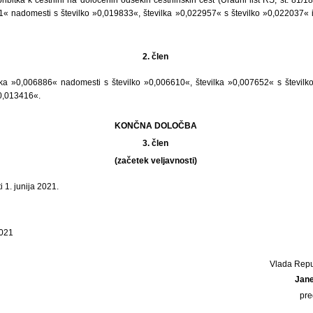
1« nadomesti s številko »0,019833«, številka »0,022957« s številko »0,022037« 
2. člen
lka »0,006886« nadomesti s številko »0,006610«, številka »0,007652« s številk
0,013416«.
KONČNA DOLOČBA
3. člen
(začetek veljavnosti)
i 1. junija 2021.
2021
Vlada Repu
Jan
pre