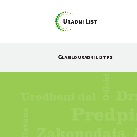
G
LASILO URADNI LIST RS