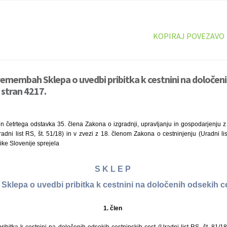
KOPIRAJ POVEZAVO
remembah Sklepa o uvedbi pribitka k cestnini na določen
 stran 4217.
in četrtega odstavka 35. člena Zakona o izgradnji, upravljanju in gospodarjenju 
ni list RS, št. 51/18) in v zvezi z 18. členom Zakona o cestninjenju (Uradni lis
ke Slovenije sprejela
S K L E P
klepa o uvedbi pribitka k cestnini na določenih odsekih c
1. člen
ibitka k cestnini na določenih odsekih cestninskih cest (Uradni list RS, št. 81/18