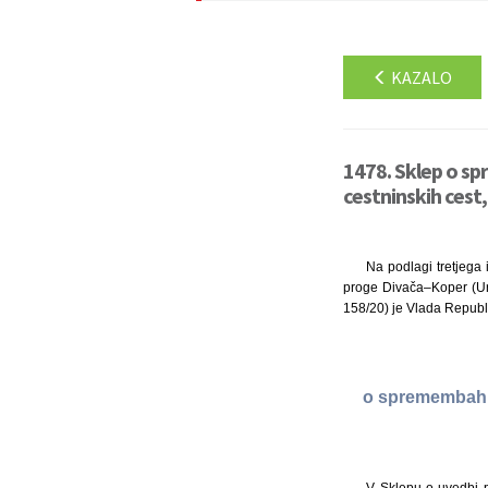
KAZALO
1478. Sklep o sp
cestninskih cest,
Na podlagi tretjega 
proge Divača–Koper (Urad
158/20) je Vlada Republi
o spremembah S
V Sklepu o uvedbi pr