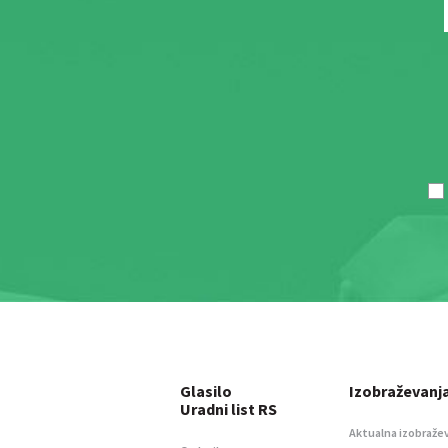
Glasilo
Izobraževanj
Uradni list RS
Aktualna izobraže