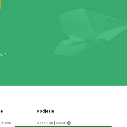
ov
. *
ce
Podjetje
|
i članki
O podjetju
About