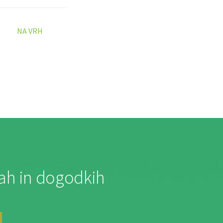
NA VRH
jah in dogodkih