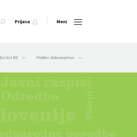
Prijava
Meni
dni list RS
Preklic dokumentov