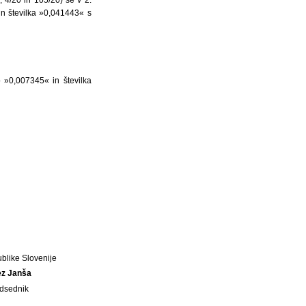
in številka »0,041443« s
o »0,007345« in številka
blike Slovenije
ez Janša
dsednik