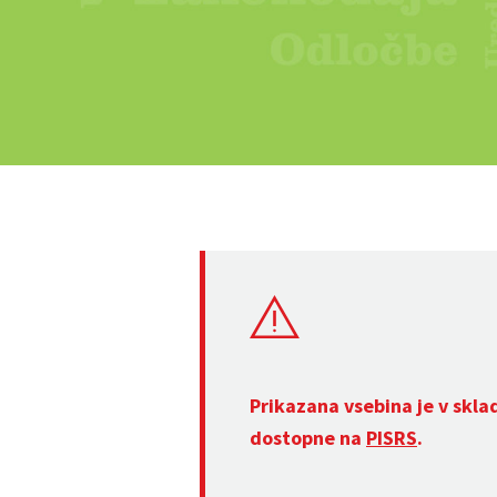
Prikazana vsebina je v skla
dostopne na
PISRS
.