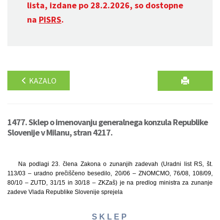
lista, izdane po 28.2.2026, so dostopne
na
PISRS
.
KAZALO
1477. Sklep o imenovanju generalnega konzula Republike
Slovenije v Milanu, stran 4217.
Na podlagi 23. člena Zakona o zunanjih zadevah (Uradni list RS, št.
113/03 – uradno prečiščeno besedilo, 20/06 – ZNOMCMO, 76/08, 108/09,
80/10 – ZUTD, 31/15 in 30/18 – ZKZaš) je na predlog ministra za zunanje
zadeve Vlada Republike Slovenije sprejela
S K L E P