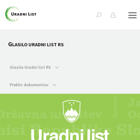
G
LASILO URADNI LIST RS
Glasilo Uradni list RS
Preklic dokumentov