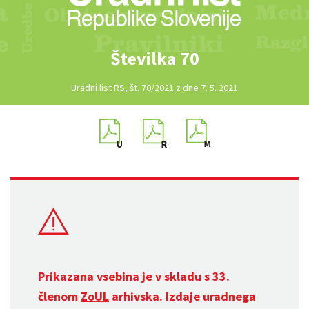
Številka 70
Uradni list RS, št. 70/2021 z dne 7. 5. 2021
Prikazana vsebina je v skladu s 33.
členom
ZoUL
arhivska. Izdaje uradnega