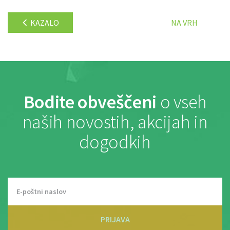
KAZALO
NA VRH
Bodite obveščeni
o vseh
naših novostih, akcijah in
dogodkih
PRIJAVA