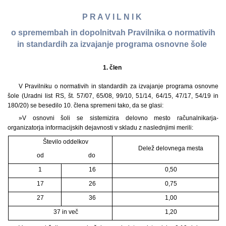
P R A V I L N I K
o spremembah in dopolnitvah Pravilnika o normativih
in standardih za izvajanje programa osnovne šole
1. člen
V Pravilniku o normativih in standardih za izvajanje programa osnovne
šole (Uradni list RS, št. 57/07, 65/08, 99/10, 51/14, 64/15, 47/17, 54/19 in
180/20) se besedilo 10. člena spremeni tako, da se glasi:
»V osnovni šoli se sistemizira delovno mesto računalnikarja-
organizatorja informacijskih dejavnosti v skladu z naslednjimi merili:
Število oddelkov
Delež delovnega mesta
od
do
1
16
0,50
17
26
0,75
27
36
1,00
37 in več
1,20