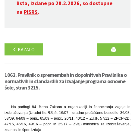
lista, izdane po 28.2.2026, so dostopne
na
PISRS
.
KAZALO
1062. Pravilnik o spremembah in dopolnitvah Pravilnika o
normativih in standardih za izvajanje programa osnovne
šole, stran 3215.
Na podlagi 84. člena Zakona o organizaciji in financiranju vzgoje in
izobraževanja (Uradni list RS, št. 16/07 – uradno prečiščeno besedilo, 36/08,
58/09, 64/09 – popr., 65/09 – popr., 20/11, 40/12 – ZUJF, 57/12 – ZPCP-2D,
47/15, 46/16, 49/16 – popr. in 25/17 – ZVaj) ministrica za izobraževanje,
znanost in šport izdaja