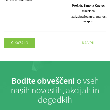
EVA 2020-3330-0037
Prof. dr. Simona Kustec
ministrica
za izobraževanje, znanost
in šport
KAZALO
NA VRH
Bodite obveščeni
o vseh
naših novostih, akcijah in
dogodkih