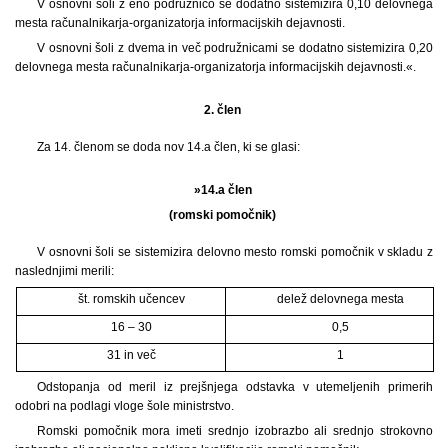
V osnovni šoli z eno podružnico se dodatno sistemizira 0,10 delovnega
mesta računalnikarja-organizatorja informacijskih dejavnosti.
V osnovni šoli z dvema in več podružnicami se dodatno sistemizira 0,20
delovnega mesta računalnikarja-organizatorja informacijskih dejavnosti.«.
2. člen
Za 14. členom se doda nov 14.a člen, ki se glasi:
»14.a člen
(romski pomočnik)
V osnovni šoli se sistemizira delovno mesto romski pomočnik v skladu z
naslednjimi merili:
št. romskih učencev
delež delovnega mesta
16 – 30
0,5
31 in več
1
Odstopanja od meril iz prejšnjega odstavka v utemeljenih primerih
odobri na podlagi vloge šole ministrstvo.
Romski pomočnik mora imeti srednjo izobrazbo ali srednjo strokovno