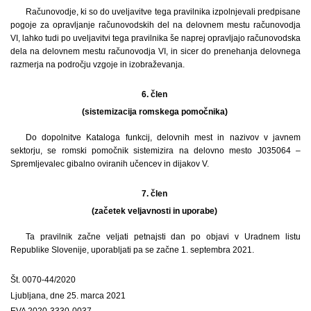
Računovodje, ki so do uveljavitve tega pravilnika izpolnjevali predpisane
pogoje za opravljanje računovodskih del na delovnem mestu računovodja
VI, lahko tudi po uveljavitvi tega pravilnika še naprej opravljajo računovodska
dela na delovnem mestu računovodja VI, in sicer do prenehanja delovnega
razmerja na področju vzgoje in izobraževanja.
6. člen
(sistemizacija romskega pomočnika)
Do dopolnitve Kataloga funkcij, delovnih mest in nazivov v javnem
sektorju, se romski pomočnik sistemizira na delovno mesto J035064 –
Spremljevalec gibalno oviranih učencev in dijakov V.
7. člen
(začetek veljavnosti in uporabe)
Ta pravilnik začne veljati petnajsti dan po objavi v Uradnem listu
Republike Slovenije, uporabljati pa se začne 1. septembra 2021.
Št. 0070-44/2020
Ljubljana, dne 25. marca 2021