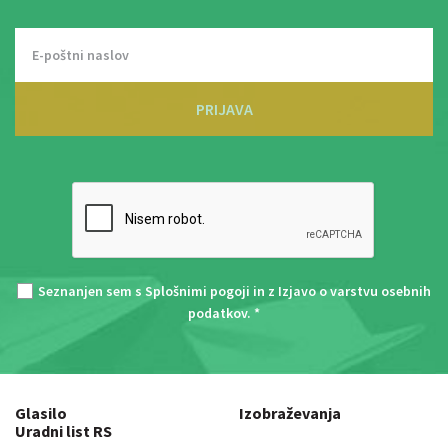
PRIJAVA
Seznanjen sem s
Splošnimi pogoji
in z
Izjavo o varstvu osebnih
podatkov
. *
Glasilo
Izobraževanja
Uradni list RS