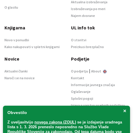
Aktualna izobraževanja
O glasilu
Izobraževanja po meri
Najem dvorane
Knjigarna
UL info tok
Novo v ponudbi
O storitvi
Kako nakupovati v spletni knjigarni
Preizkusi brezplačno
Novice
Podjetje
|
Aktualni članki
O podjetju
About
Naroči se na novice
Kontakt
Informacije javnega značaja
Oglaševanje
Splošni pogoji
Izjava o varstvu osebnih podatkov
×
E-dražbe
Obvestilo
Z uveljavitvijo
novega zakona (ZOUL)
se je
izdajanje uradnega
lista s 1. 3. 2026 preneslo
neposredno
na Službo Vlade
Republike Slovenije za zakonodajo
. Od tega datuma bodo vse