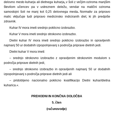
delovno mesto kuharja ali dietnega kuharja
,
v šoli z večjim oziroma manjšim
številom učencev pa v ustreznem deležu, vendar na matični oziroma
samostojni šoli ne manj kot 0,25 delovnega mesta
.
Normativ za pripravo
malic vključuje tudi pripravo medicinsko indiciranih diet, ki jih predpiše
zdravnik.
Kuhar IV mora imeti srednjo poklicno izobrazbo.
Kuhar V mora imeti srednjo strokovno izobrazbo.
Dietni kuhar IV mora imeti srednjo poklicno izobrazbo in opravljenih
najmanj 50 ur dodatnih izpopolnjevanj s področja priprave dietnih jedi.
Dietni kuhar V mora imeti:
– srednjo strokovno izobrazbo z opravljenim strokovnim modulom s
področja priprave dietnih jedi,
– srednjo strokovno izobrazbo in opravljenih najmanj 50 ur dodatnih
izpopolnjevanj s področja priprave dietnih jedi ali
– pridobljeno nacionalno poklicno kvalifikacijo Dietni kuhar/dietna
kuharica.«.
PREHODNI IN KONČNA DOLOČBA
5. člen
(računovodje)