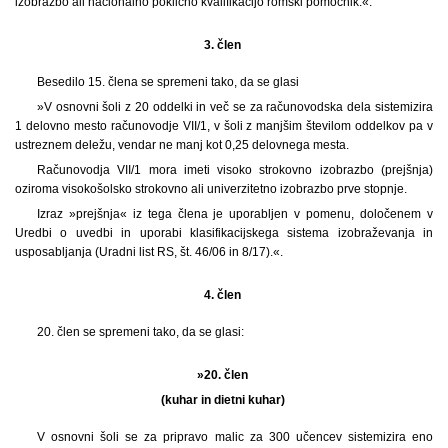
izobrazbo ali nacionalno poklicno kvalifikacijo romski pomočnik.«.
3. člen
Besedilo 15. člena se spremeni tako, da se glasi
»V osnovni šoli z 20 oddelki in več se za računovodska dela sistemizira
1 delovno mesto računovodje VII/1, v šoli z manjšim številom oddelkov pa v
ustreznem deležu, vendar ne manj kot 0,25 delovnega mesta.
Računovodja VII/1 mora imeti visoko strokovno izobrazbo (prejšnja)
oziroma visokošolsko strokovno ali univerzitetno izobrazbo prve stopnje.
Izraz »prejšnja« iz tega člena je uporabljen v pomenu, določenem v
Uredbi o uvedbi in uporabi klasifikacijskega sistema izobraževanja in
usposabljanja (Uradni list RS, št. 46/06 in 8/17).«.
4. člen
20. člen se spremeni tako, da se glasi:
»20. člen
(kuhar in dietni kuhar)
V osnovni šoli se za pripravo malic za 300 učencev sistemizira eno