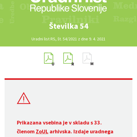
Številka 54
Uradni list RS, št. 54/2021 z dne 9. 4. 2021
Prikazana vsebina je v skladu s 33.
členom
ZoUL
arhivska. Izdaje uradnega