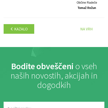
Občine Radeče
Tomaž Režun
KAZALO
NA VRH
Bodite obveščeni
o vseh
naših novostih, akcijah in
dogodkih