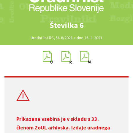
Številka 6
Uradni list RS, št. 6/2021 z dne 15. 1. 2021
Prikazana vsebina je v skladu s 33.
členom
ZoUL
arhivska. Izdaje uradnega