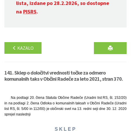
lista, izdane po 28.2.2026, so dostopne
na
PISRS
.
KAZALO
141. Sklep o določitvi vrednosti točke za odmero
komunalnih taks v Občini Radeče za leto 2021, stran 370.
Na podlagi 20. člena Statuta Občine Radeče (Uradni list RS, št. 152/20)
in na podlagi 2. člena Odloka o komunalnih taksah v Občini Radeče (Uradni
list RS, št. 5/00 in 112/00) je občinski svet na 13. redni seji dne 30. 12. 2020
sprejel naslednji
S K L E P