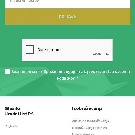
PRIJAVA
Seznanjen sem s
Splošnimi pogoji
in z
Izjavo o varstvu osebnih
podatkov
. *
Glasilo
Izobraževanja
Uradni list RS
Aktualna izobraževanja
O glasilu
Izobraževanja po meri
Najem dvorane