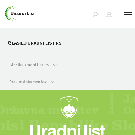
G
LASILO URADNI LIST RS
Glasilo Uradni list RS
Preklic dokumentov