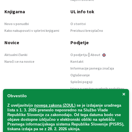
Knjigarna
UL info tok
Novo v ponudbi
O storitvi
Kako nakupovati v spletni knjigarni
Preizkusi brezplačno
Novice
Podjetje
|
Aktualni članki
O podjetju
About
Naroči se na novice
Kontakt
Informacije javnega značaja
Oglaševanje
Splošni pogoji
Izjava o varstvu osebnih podatkov
×
E-dražbe
Obvestilo
Z uveljavitvijo
novega zakona (ZOUL)
se je
izdajanje uradnega
lista s 1. 3. 2026 preneslo
neposredno
na Službo Vlade
Republike Slovenije za zakonodajo
. Od tega datuma bodo vse
objave dostopne izključno v elektronski obliki na spletišču
Pravnega informacijskega sistema Republike Slovenije (PISRS),
Uradni list d. o. o. – v likvidaciji / Vse pravice pridržane.
tiskana izdaja pa se z 28. 2. 2026 ukinja.