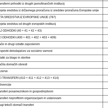
nsferni prihodki iz drugih javnofinančnih institucij
ejeta sredstva iz državnega proračuna iz sredstev proračuna Evropske unije
TA SREDSTVA IZ EVROPSKE UNIJE (787)
jeta sredstva od drugih evropskih institucij
 ODHODKI (40 + 41 + 42 + 43)
 ODHODKI (400 + 401 + 402 + 403 + 409)
ače in drugi izdatki zaposlenim
ispevki delodajalcev za socialno varnost
atki za blago in storitve
ačila domačih obresti
ezerve
 TRANSFERI (410 + 411 + 412 + 413 + 414)
bvencije
ansferi posameznikom in gospodinjstvom
ansferi neprofitnim organizacijam in ustanovam
ugi tekoči domači transferi