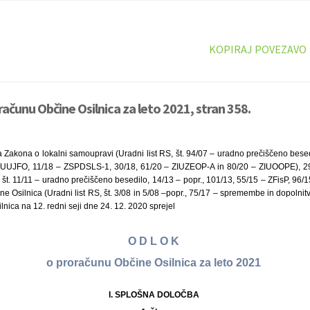
KOPIRAJ POVEZAVO
računu Občine Osilnica za leto 2021, stran 358.
 Zakona o lokalni samoupravi (Uradni list RS, št. 94/07 – uradno prečiščeno besed
ZUUJFO, 11/18 – ZSPDSLS-1, 30/18, 61/20 – ZIUZEOP-A in 80/20 – ZIUOOPE), 29
, št. 11/11 – uradno prečiščeno besedilo, 14/13 – popr., 101/13, 55/15 – ZFisP, 96
ne Osilnica (Uradni list RS, št. 3/08 in 5/08 –popr., 75/17 – spremembe in dopolnit
lnica na 12. redni seji dne 24. 12. 2020 sprejel
O D L O K
o proračunu Občine Osilnica za leto 2021
I. SPLOŠNA DOLOČBA