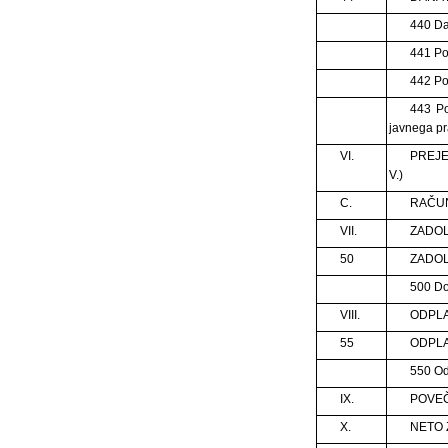
440 Da
441 Po
442 Po
443 Po
javnega pra
VI.
PREJE
V.)
C.
RAČUN
VII.
ZADOL
50
ZADO
500 D
VIII.
ODPLA
55
ODPLA
550 Od
IX.
POVEČA
X.
NETO Z