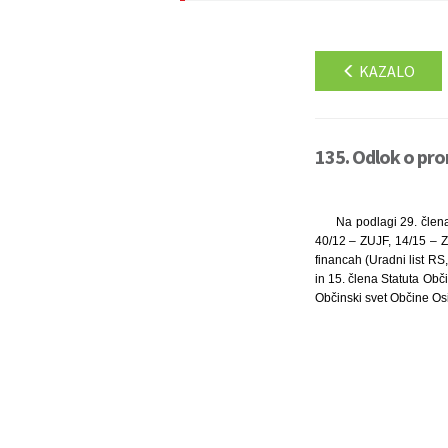
KAZALO
135. Odlok o pro
Na podlagi 29. člena
40/12 – ZUJF, 14/15 – 
financah (Uradni list RS
in 15. člena Statuta Obči
Občinski svet Občine Osi