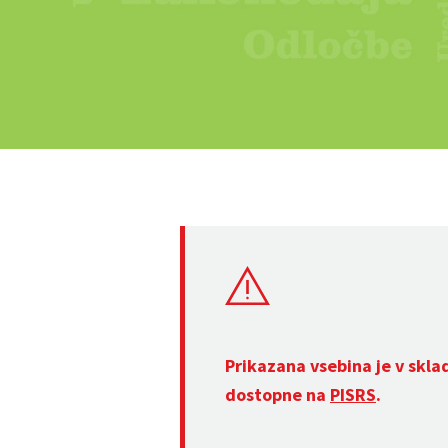
Prikazana vsebina je v skla
dostopne na
PISRS
.