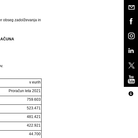
er obseg zadolževanja in
ORAČUNA
v.
v eurih
Proračun leta 2021
759.603
523.471
481.421
422.921
44.700