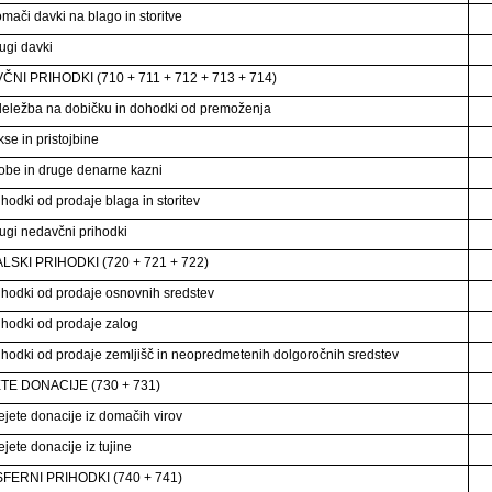
mači davki na blago in storitve
ugi davki
NI PRIHODKI (710 + 711 + 712 + 713 + 714)
eležba na dobičku in dohodki od premoženja
se in pristojbine
obe in druge denarne kazni
ihodki od prodaje blaga in storitev
ugi nedavčni prihodki
LSKI PRIHODKI (720 + 721 + 722)
ihodki od prodaje osnovnih sredstev
ihodki od prodaje zalog
ihodki od prodaje zemljišč in neopredmetenih dolgoročnih sredstev
TE DONACIJE (730 + 731)
ejete donacije iz domačih virov
jete donacije iz tujine
FERNI PRIHODKI (740 + 741)