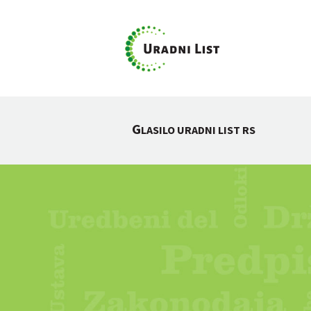
G
LASILO URADNI LIST RS