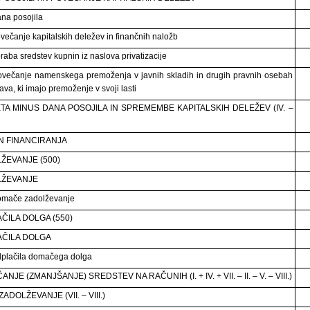
na posojila
večanje kapitalskih deležev in finančnih naložb
raba sredstev kupnin iz naslova privatizacije
večanje namenskega premoženja v javnih skladih in drugih pravnih osebah
va, ki imajo premoženje v svoji lasti
TA MINUS DANA POSOJILA IN SPREMEMBE KAPITALSKIH DELEŽEV (IV. –
 FINANCIRANJA
ŽEVANJE (500)
LŽEVANJE
omače zadolževanje
ČILA DOLGA (550)
ČILA DOLGA
plačila domačega dolga
NJE (ZMANJŠANJE) SREDSTEV NA RAČUNIH (I. + IV. + VII. – II. – V. – VIII.)
ADOLŽEVANJE (VII. – VIII.)