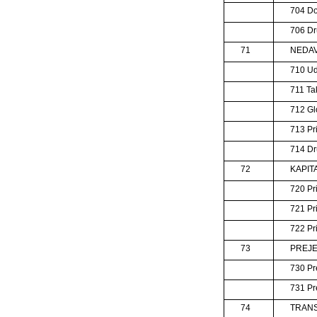
704 Do
706 Dr
71
NEDAVČ
710 Ud
711 Tak
712 Gl
713 Pr
714 Dr
72
KAPITA
720 Pr
721 Pr
722 Pr
73
PREJE
730 Pr
731 Pre
74
TRANS