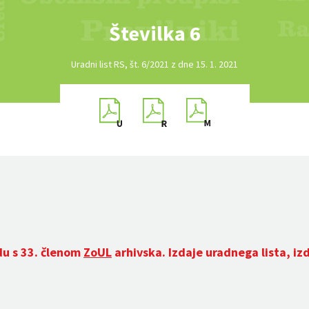
Številka 6
Uradni list RS, št. 6/2021 z dne 15. 1. 2021
du s 33. členom
ZoUL
arhivska. Izdaje uradnega lista, iz