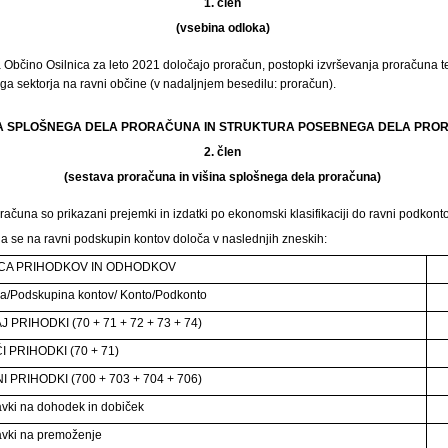
1. člen
(vsebina odloka)
 Občino Osilnica za leto 2021 določajo proračun, postopki izvrševanja proračuna t
ga sektorja na ravni občine (v nadaljnjem besedilu: proračun).
ŠINA SPLOŠNEGA DELA PRORAČUNA IN STRUKTURA POSEBNEGA DELA PR
2. člen
(sestava proračuna in višina splošnega dela proračuna)
ačuna so prikazani prejemki in izdatki po ekonomski klasifikaciji do ravni podkonto
a se na ravni podskupin kontov določa v naslednjih zneskih:
CA PRIHODKOV IN ODHODKOV
a/Podskupina kontov/ Konto/Podkonto
 PRIHODKI (70 + 71 + 72 + 73 + 74)
I PRIHODKI (70 + 71)
 PRIHODKI (700 + 703 + 704 + 706)
vki na dohodek in dobiček
vki na premoženje