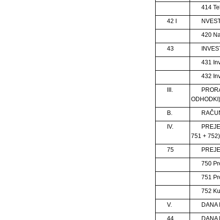
414 Tek
42 I
NVEST
420 Na
43
INVES
431 Inv
432 In
III.
PRORA
ODHODKI
B.
RAČUN
IV.
PREJE
751 + 752)
75
PREJE
750 Pr
751 Pr
752 Ku
V.
DANA 
44
DANA 