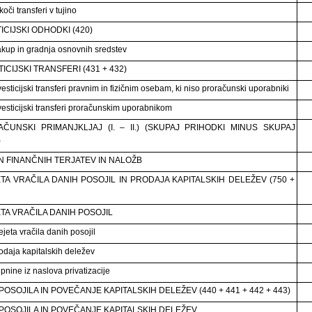
oči transferi v tujino
ICIJSKI ODHODKI (420)
kup in gradnja osnovnih sredstev
TICIJSKI TRANSFERI (431 + 432)
esticijski transferi pravnim in fizičnim osebam, ki niso proračunski uporabniki
vesticijski transferi proračunskim uporabnikom
ČUNSKI PRIMANJKLJAJ (I. – II.) (SKUPAJ PRIHODKI MINUS SKUPAJ
)
 FINANČNIH TERJATEV IN NALOŽB
TA VRAČILA DANIH POSOJIL IN PRODAJA KAPITALSKIH DELEŽEV (750 +
TA VRAČILA DANIH POSOJIL
ejeta vračila danih posojil
odaja kapitalskih deležev
pnine iz naslova privatizacije
POSOJILA IN POVEČANJE KAPITALSKIH DELEŽEV (440 + 441 + 442 + 443)
POSOJILA IN POVEČANJE KAPITALSKIH DELEŽEV