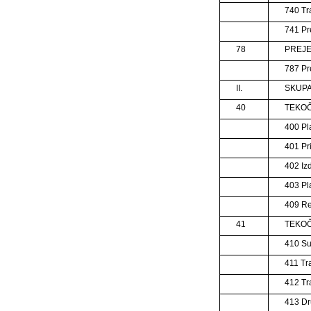
740 Tra
741 Pr
78
PREJE
787 Pre
II.
SKUPAJ
40
TEKOČI
400 Pl
401 Pr
402 Izd
403 Pl
409 R
41
TEKOČI
410 Su
411 Tr
412 Tr
413 Dr