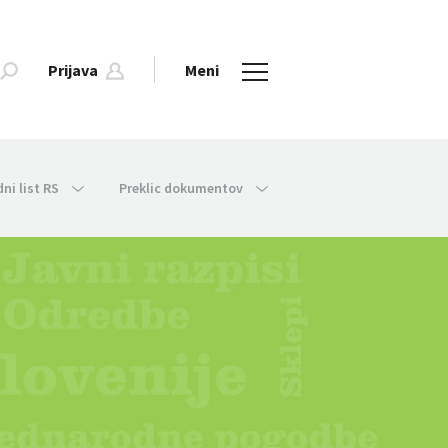
Prijava
Meni
dni list RS
Preklic dokumentov