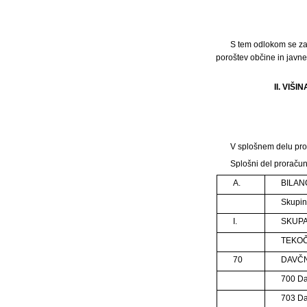
S tem odlokom se za
poroštev občine in javne
II. VI
V splošnem delu pror
Splošni del proračun
A.
BILAN
Skupin
I.
SKUPAJ
TEKOČ
70
DAVČNI
700 Da
703 Da