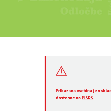
Prikazana vsebina je v skla
dostopne na
PISRS
.