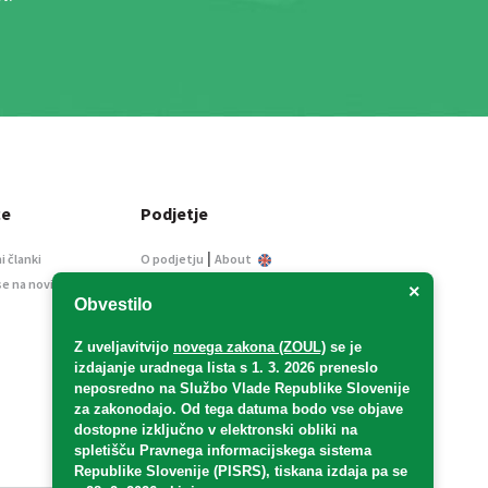
ce
Podjetje
|
i članki
O podjetju
About
se na novice
Kontakt
×
Obvestilo
Informacije javnega
značaja
Z uveljavitvijo
novega zakona (ZOUL)
se je
Oglaševanje
izdajanje uradnega lista s 1. 3. 2026 preneslo
Splošni pogoji
neposredno
na Službo Vlade Republike Slovenije
Izjava o varstvu osebnih
za zakonodajo
. Od tega datuma bodo vse objave
podatkov
dostopne izključno v elektronski obliki na
spletišču Pravnega informacijskega sistema
E-dražbe
Republike Slovenije (PISRS), tiskana izdaja pa se