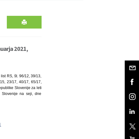
nuarja 2021,
st RS, št. 96/12, 39/13,
5, 23/17, 40/17, 65/17,
ublike Slovenije za leti
 Slovenije na seji, dne
21