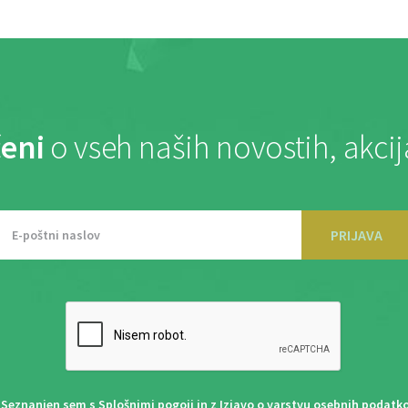
eni
o vseh naših novostih, akci
PRIJAVA
Seznanjen sem s
Splošnimi pogoji
in z
Izjavo o varstvu osebnih podatk