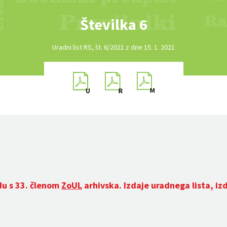
Številka 6
Uradni list RS, št. 6/2021 z dne 15. 1. 2021
du s 33. členom
ZoUL
arhivska. Izdaje uradnega lista, iz