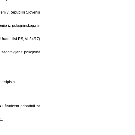
čem v Republiki Sloveniji
nije iz pokojninskega in
radni list RS, št. 34/17)
a zagotovljena pokojnina
predpisih.
o uživalcem pripadali za
1.