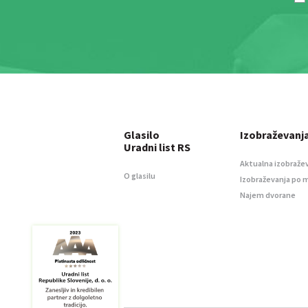
Glasilo
Izobraževanj
Uradni list RS
Aktualna izobraže
O glasilu
Izobraževanja po 
Najem dvorane