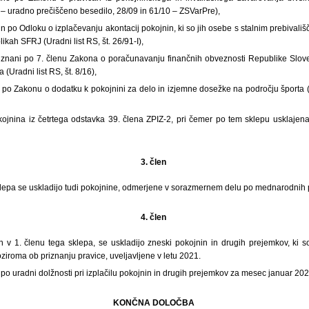
07 – uradno prečiščeno besedilo, 28/09 in 61/10 – ZSVarPre),
in po Odloku o izplačevanju akontacij pokojnin, ki so jih osebe s stalnim prebivališ
likah SFRJ (Uradni list RS, št. 26/91-I),
priznani po 7. členu Zakona o poračunavanju finančnih obveznosti Republike Slove
(Uradni list RS, št. 8/16),
i po Zakonu o dodatku k pokojnini za delo in izjemne dosežke na področju športa (U
kojnina iz četrtega odstavka 39. člena ZPIZ-2, pri čemer po tem sklepu usklajen
3. člen
lepa se uskladijo tudi pokojnine, odmerjene v sorazmernem delu po mednarodnih 
4. člen
n v 1. členu tega sklepa, se uskladijo zneski pokojnin in drugih prejemkov, ki s
roma ob priznanju pravice, uveljavljene v letu 2021.
 po uradni dolžnosti pri izplačilu pokojnin in drugih prejemkov za mesec januar 202
KONČNA DOLOČBA