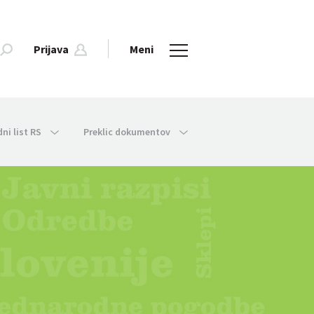
Prijava
Meni
dni list RS
Preklic dokumentov