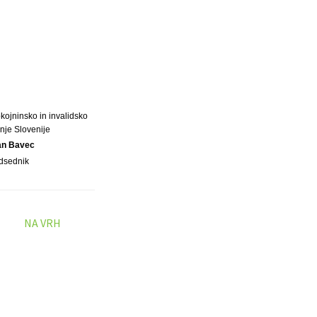
kojninsko in invalidsko
nje Slovenije
an Bavec
dsednik
NA VRH