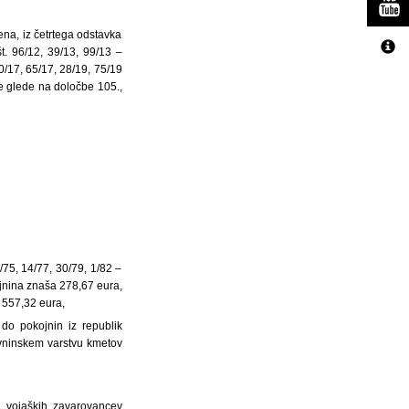
ena, iz četrtega odstavka
t. 96/12, 39/13, 99/13 –
/17, 65/17, 28/19, 75/19
e glede na določbe 105.,
/75, 14/77, 30/79, 1/82 –
ojnina znaša 278,67 eura,
 557,32 eura,
do pokojnin iz republik
ivninskem varstvu kmetov
h vojaških zavarovancev