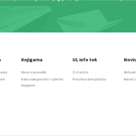
a
Knjigarna
UL info tok
Novi
vanja
Novo v ponudbi
O storitvi
Aktualn
meri
Kako nakupovati v spletni
Preizkusi brezplačno
Naroči 
knjigarni