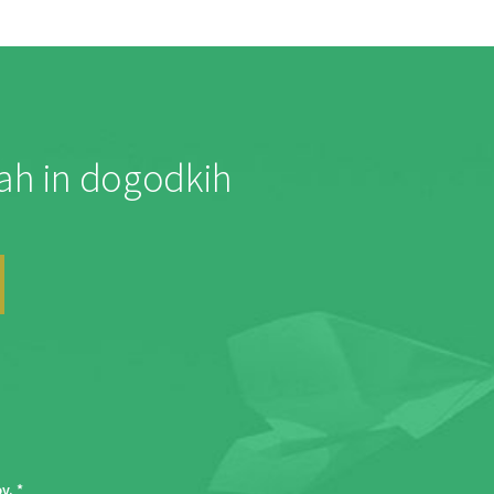
jah in dogodkih
ov
. *