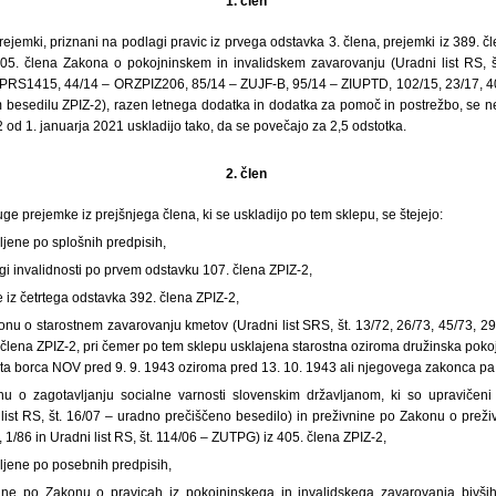
1. člen
rejemki, priznani na podlagi pravic iz prvega odstavka 3. člena, prejemki iz 389. čl
405. člena Zakona o pokojninskem in invalidskem zavarovanju (Uradni list RS, š
PRS1415, 44/14 – ORZPIZ206, 85/14 – ZUJF-B, 95/14 – ZIUPTD, 102/15, 23/17, 40
m besedilu ZPIZ-2), razen letnega dodatka in dodatka za pomoč in postrežbo, se n
2 od 1. januarja 2021 uskladijo tako, da se povečajo za 2,5 odstotka.
2. člen
ge prejemke iz prejšnjega člena, ki se uskladijo po tem sklepu, se štejejo:
vljene po splošnih predpisih,
gi invalidnosti po prvem odstavku 107. člena ZPIZ-2,
 iz četrtega odstavka 392. člena ZPIZ-2,
nu o starostnem zavarovanju kmetov (Uradni list SRS, št. 13/72, 26/73, 45/73, 29
. člena ZPIZ-2, pri čemer po tem sklepu usklajena starostna oziroma družinska pok
ta borca NOV pred 9. 9. 1943 oziroma pred 13. 10. 1943 ali njegovega zakonca pa
u o zagotavljanju socialne varnosti slovenskim državljanom, ki so upravičeni 
ist RS, št. 16/07 – uradno prečiščeno besedilo) in preživnine po Zakonu o prež
9, 1/86 in Uradni list RS, št. 114/06 – ZUTPG) iz 405. člena ZPIZ-2,
vljene po posebnih predpisih,
nane po Zakonu o pravicah iz pokojninskega in invalidskega zavarovanja bivši