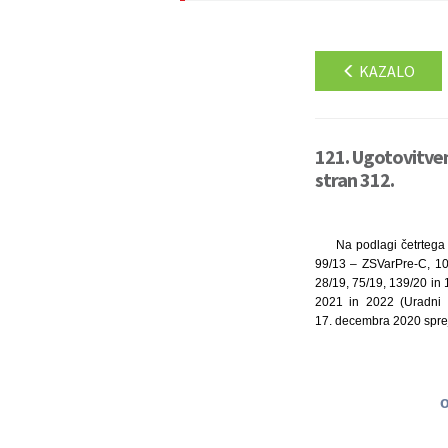
KAZALO
121. Ugotovitveni
stran 312.
Na podlagi četrtega
99/13 – ZSVarPre-C, 10
28/19, 75/19, 139/20 in
2021 in 2022 (Uradni l
17. decembra 2020 spre
o