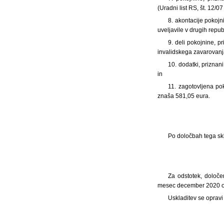
(Uradni list RS, št. 12/
8. akontacije pokojn
uveljavile v drugih repub
9. deli pokojnine, 
invalidskega zavarovanja 
10. dodatki, priznan
in
11. zagotovljena po
znaša 581,05 eura.
Po določbah tega sk
Za odstotek, določe
mesec december 2020 ozi
Uskladitev se opravi