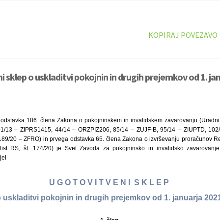
KOPIRAJ POVEZAVO
 sklep o uskladitvi pokojnin in drugih prejemkov od 1. ja
 odstavka 186. člena Zakona o pokojninskem in invalidskem zavarovanju (Uradni li
1/13 – ZIPRS1415, 44/14 – ORZPIZ206, 85/14 – ZUJF-B, 95/14 – ZIUPTD, 102/1
 189/20 – ZFRO) in prvega odstavka 65. člena Zakona o izvrševanju proračunov Rep
ist RS, št. 174/20) je Svet Zavoda za pokojninsko in invalidsko zavarovanje
jel
U G O T O V I T V E N I S K L E P
 uskladitvi pokojnin in drugih prejemkov od 1. januarja 20