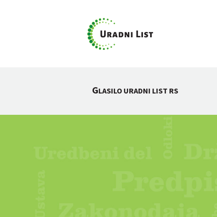
G
LASILO URADNI LIST RS