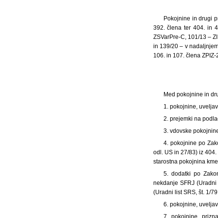
Pokojnine in drugi p
392. člena ter 404. in 
ZSVarPre-C, 101/13 – ZI
in 139/20 – v nadaljnje
106. in 107. člena ZPIZ-
Med pokojnine in dru
1. pokojnine, uvelja
2. prejemki na podla
3. vdovske pokojnine
4. pokojnine po Zako
odl. US in 27/83) iz 404
starostna pokojnina kme
5. dodatki po Zakon
nekdanje SFRJ (Uradni l
(Uradni list SRS, št. 1/7
6. pokojnine, uvelja
7. pokojnine, priz