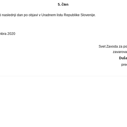
5. člen
ti naslednji dan po objavi v Uradnem listu Republike Slovenije.
embra 2020
Svet Zavoda za po
zavarova
Duš
pre