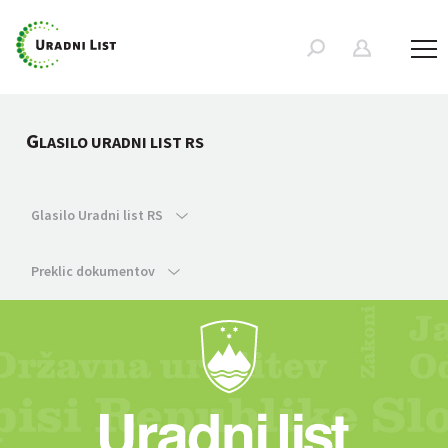
G
LASILO URADNI LIST RS
Glasilo Uradni list RS
Preklic dokumentov