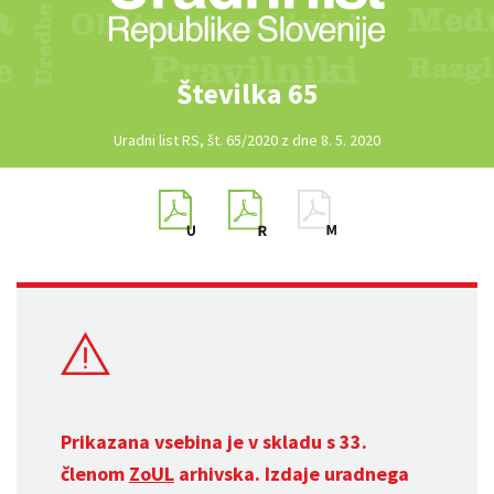
Številka 65
Uradni list RS, št. 65/2020 z dne 8. 5. 2020
Prikazana vsebina je v skladu s 33.
členom
ZoUL
arhivska. Izdaje uradnega