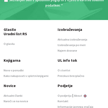
podatkov
. *
Glasilo
Izobraževanja
Uradni list RS
Aktualna izobraževanja
O glasilu
Izobraževanja po meri
Najem dvorane
Knjigarna
UL info tok
Novo v ponudbi
O storitvi
Kako nakupovati v spletni knjigarni
Preizkusi brezplačno
Novice
Podjetje
|
Aktualni članki
O podjetju
About
Naroči se na novice
Kontakt
Informacije javnega značaja