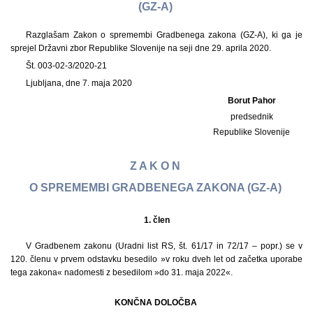
(GZ-A)
Razglašam Zakon o spremembi Gradbenega zakona (GZ-A), ki ga je
sprejel Državni zbor Republike Slovenije na seji dne 29. aprila 2020.
Št. 003-02-3/2020-21
Ljubljana, dne 7. maja 2020
Borut Pahor
predsednik
Republike Slovenije
Z A K O N
O SPREMEMBI GRADBENEGA ZAKONA (GZ-A)
1.
člen
V Gradbenem zakonu (Uradni list RS, št. 61/17 in 72/17 – popr.) se v
120. členu v prvem odstavku besedilo »v roku dveh let od začetka uporabe
tega zakona« nadomesti z besedilom »do 31. maja 2022«.
KONČNA DOLOČBA