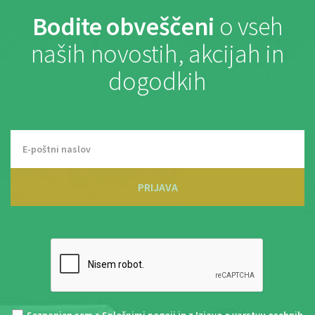
Bodite obveščeni
o vseh
naših novostih, akcijah in
dogodkih
PRIJAVA
Seznanjen sem s
Splošnimi pogoji
in z
Izjavo o varstvu osebnih