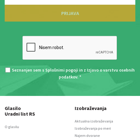
PRIJAVA
Seznanjen sem s
Splošnimi pogoji
in z
Izjavo o varstvu osebnih
podatkov
. *
Glasilo
Izobraževanja
Uradni list RS
Aktualna izobraževanja
O glasilu
Izobraževanja po meri
Najem dvorane