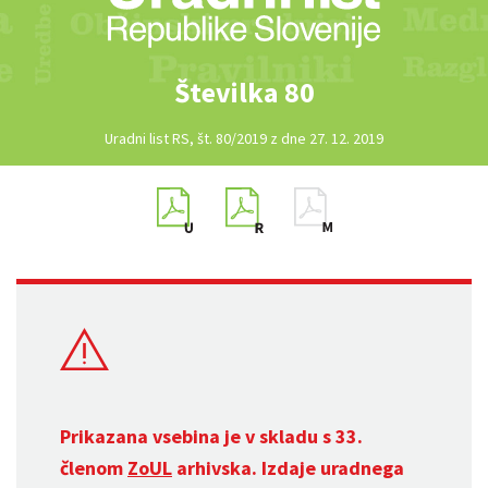
Številka 80
Uradni list RS, št. 80/2019 z dne 27. 12. 2019
Prikazana vsebina je v skladu s 33.
členom
ZoUL
arhivska. Izdaje uradnega