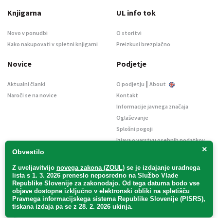
Knjigarna
UL info tok
Novo v ponudbi
O storitvi
Kako nakupovati v spletni knjigarni
Preizkusi brezplačno
Novice
Podjetje
|
Aktualni članki
O podjetju
About
Naroči se na novice
Kontakt
Informacije javnega značaja
Oglaševanje
Splošni pogoji
Izjava o varstvu osebnih podatkov
×
E-dražbe
Obvestilo
Z uveljavitvijo
novega zakona (ZOUL)
se je
izdajanje uradnega
lista s 1. 3. 2026 preneslo
neposredno
na Službo Vlade
Republike Slovenije za zakonodajo
. Od tega datuma bodo vse
objave dostopne izključno v elektronski obliki na spletišču
Pravnega informacijskega sistema Republike Slovenije (PISRS),
Uradni list d. o. o. – v likvidaciji / Vse pravice pridržane.
tiskana izdaja pa se z 28. 2. 2026 ukinja.
Pravna obvestila
/
Piškotki
/ Avtorji:
TriTim spletna agencija
v sodelovanju z