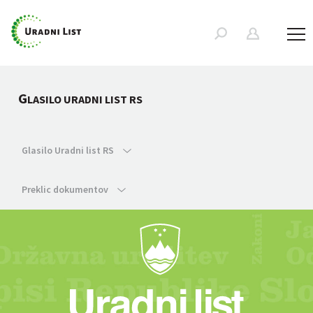
G
LASILO URADNI LIST RS
Glasilo Uradni list RS
Preklic dokumentov