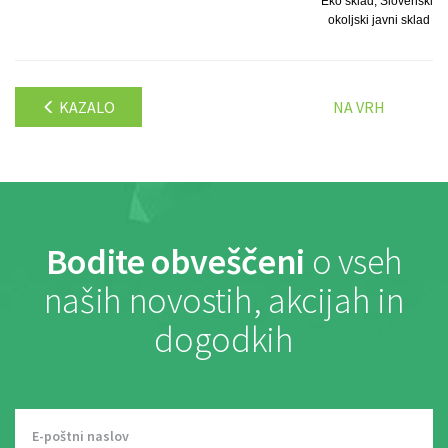
Eko sklad, Slovenski
okoljski javni sklad
KAZALO
NA VRH
Bodite obveščeni
o vseh
naših novostih, akcijah in
dogodkih