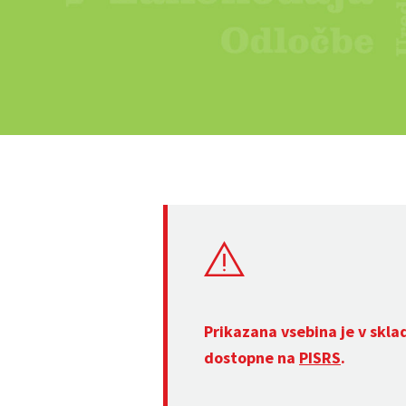
Prikazana vsebina je v skla
dostopne na
PISRS
.