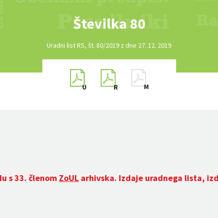
Številka 80
Uradni list RS, št. 80/2019 z dne 27. 12. 2019
du s 33. členom
ZoUL
arhivska. Izdaje uradnega lista, iz