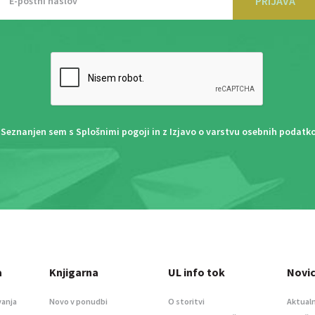
PRIJAVA
Seznanjen sem s
Splošnimi pogoji
in z
Izjavo o varstvu osebnih podatk
a
Knjigarna
UL info tok
Novi
vanja
Novo v ponudbi
O storitvi
Aktualn