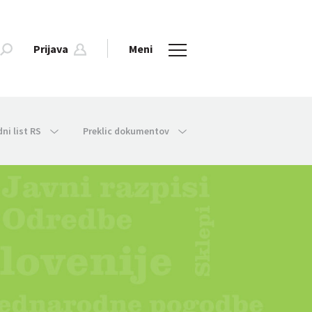
Prijava
Meni
dni list RS
Preklic dokumentov