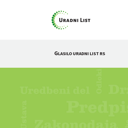
G
LASILO URADNI LIST RS