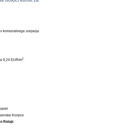
e določi korist za
ov komunalnega urejanja
2
aša 9,24 EUR/m
.
Župan
venske Konjice
o Ratajc