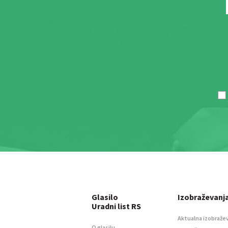
Glasilo
Izobraževanj
Uradni list RS
Aktualna izobraže
O glasilu