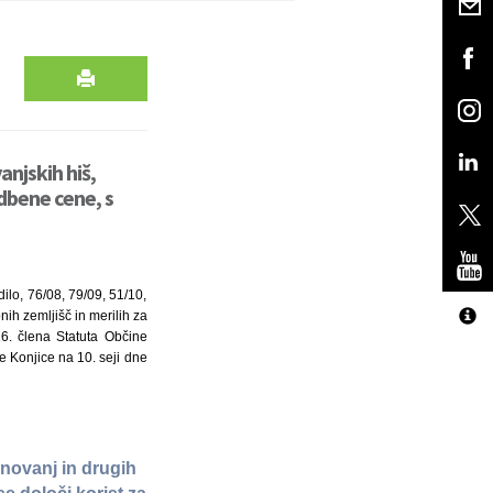
njskih hiš,
dbene cene, s
ilo, 76/08, 79/09, 51/10,
h zemljišč in merilih za
6. člena Statuta Občine
e Konjice na 10. seji dne
anovanj in drugih