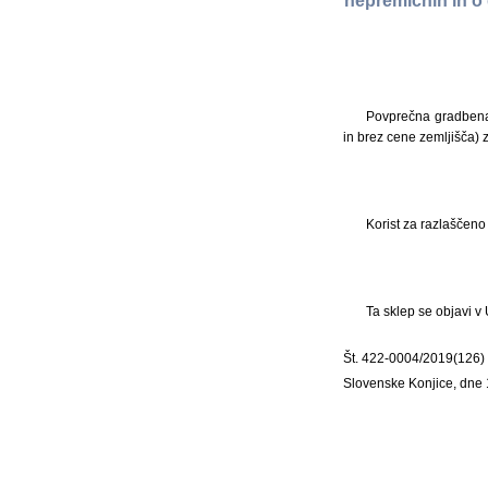
nepremičnin in o 
Povprečna gradbena
in brez cene zemljišča)
Korist za razlaščen
Ta sklep se objavi v
Št. 422-0004/2019(126)
Slovenske Konjice, dne