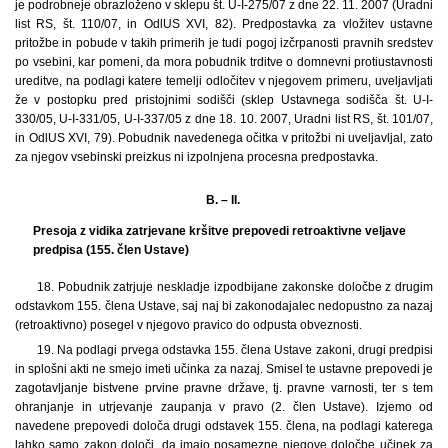
je podrobneje obrazloženo v sklepu št. U-I-275/07 z dne 22. 11. 2007 (Uradni
list RS, št. 110/07, in OdlUS XVI, 82). Predpostavka za vložitev ustavne
pritožbe in pobude v takih primerih je tudi pogoj izčrpanosti pravnih sredstev
po vsebini, kar pomeni, da mora pobudnik trditve o domnevni protiustavnosti
ureditve, na podlagi katere temelji odločitev v njegovem primeru, uveljavljati
že v postopku pred pristojnimi sodišči (sklep Ustavnega sodišča št. U-I-
330/05, U-I-331/05, U-I-337/05 z dne 18. 10. 2007, Uradni list RS, št. 101/07,
in OdlUS XVI, 79). Pobudnik navedenega očitka v pritožbi ni uveljavljal, zato
za njegov vsebinski preizkus ni izpolnjena procesna predpostavka.
B. – II.
Presoja z vidika zatrjevane kršitve prepovedi retroaktivne veljave
predpisa (155. člen Ustave)
18.
Pobudnik zatrjuje neskladje izpodbijane zakonske določbe z drugim
odstavkom 155. člena Ustave, saj naj bi zakonodajalec nedopustno za nazaj
(retroaktivno) posegel v njegovo pravico do odpusta obveznosti.
19. Na podlagi prvega odstavka 155. člena Ustave zakoni, drugi predpisi
in splošni akti ne smejo imeti učinka za nazaj. Smisel te ustavne prepovedi je
zagotavljanje bistvene prvine pravne države, tj. pravne varnosti, ter s tem
ohranjanje in utrjevanje zaupanja v pravo (2. člen Ustave). Izjemo od
navedene prepovedi določa drugi odstavek 155. člena, na podlagi katerega
lahko samo zakon določi, da imajo posamezne njegove določbe učinek za