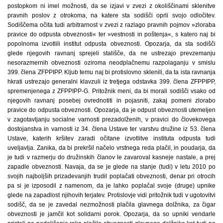
postopkom ni imel možnosti, da se izjavi v zvezi z okoliščinami sklenitve
pravnih poslov z otrokoma, na katere sta sodišči oprli svojo odločitev.
Sodiščema očita tudi arbitrarnost v zvezi z razlago pravnih pojmov »zloraba
pravice do odpusta obveznosti« ter »vestnosti in poštenja«, s katero naj bi
popolnoma izvotlili institut odpusta obveznosti. Opozarja, da sta sodišči
glede njegovih ravnanj sprejeli stališče, da ne ustrezajo prevzemanju
nesorazmernih obveznosti oziroma neodplačnemu razpolaganju v smislu
399. člena ZFPPIPP. Kljub temu naj bi protislovno sklenili, da ta ista ravnanja
hkrati ustrezajo generalni klavzuli iz tretjega odstavka 399. člena ZFPPIPP,
spremenjenega z ZFPPIPP-G. Pritožnik meni, da bi morali sodišči vsako od
njegovih ravnanj posebej ovrednotiti in pojasniti, zakaj pomeni zlorabo
pravice do odpusta obveznosti. Opozarja, da je odpust obveznosti utemeljen
v zagotavljanju socialne varnosti prezadolženih, v pravici do človekovega
dostojanstva in varnosti iz 34. člena Ustave ter varstvu družine iz 53. člena
Ustave, katerih kršitev zaradi očitane izvotlitve instituta odpusta tudi
uveljavlja. Zanika, da bi prekršil načelo vrstnega reda plačil, in poudarja, da
je tudi v razmerju do družinskih članov le zavaroval kasneje nastale, a prej
zapadle obveznosti. Navaja, da se je glede na stanje (tudi) v letu 2010 po
svojih najboljših prizadevanjih trudil poplačati obveznosti, denar pri otrocih
pa si je izposodil z namenom, da je lahko poplačal svoje (druge) upnike
glede na zapadlost njihovih terjatev. Protislovje vidi pritožnik tudi v ugotovitvi
sodišč, da se je zavedal nezmožnosti plačila glavnega dolžnika, za čigar
obveznosti je jamčil kot solidarni porok. Opozarja, da so upniki vendarle