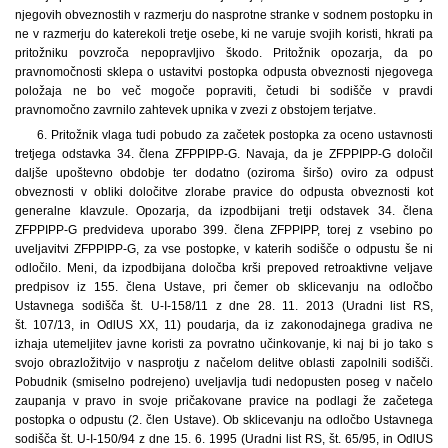
njegovih obveznostih v razmerju do nasprotne stranke v sodnem postopku in
ne v razmerju do katerekoli tretje osebe, ki ne varuje svojih koristi, hkrati pa
pritožniku povzroča nepopravljivo škodo. Pritožnik opozarja, da po
pravnomočnosti sklepa o ustavitvi postopka odpusta obveznosti njegovega
položaja ne bo več mogoče popraviti, četudi bi sodišče v pravdi
pravnomočno zavrnilo zahtevek upnika v zvezi z obstojem terjatve.
6. Pritožnik vlaga tudi pobudo za začetek postopka za oceno ustavnosti
tretjega odstavka 34. člena ZFPPIPP-G. Navaja, da je ZFPPIPP-G določil
daljše upoštevno obdobje ter dodatno (oziroma širšo) oviro za odpust
obveznosti v obliki določitve zlorabe pravice do odpusta obveznosti kot
generalne klavzule. Opozarja, da izpodbijani tretji odstavek 34. člena
ZFPPIPP-G predvideva uporabo 399. člena ZFPPIPP, torej z vsebino po
uveljavitvi ZFPPIPP-G, za vse postopke, v katerih sodišče o odpustu še ni
odločilo. Meni, da izpodbijana določba krši prepoved retroaktivne veljave
predpisov iz 155. člena Ustave, pri čemer ob sklicevanju na odločbo
Ustavnega sodišča št. U-I-158/11 z dne 28. 11. 2013 (Uradni list RS,
št. 107/13, in OdlUS XX, 11) poudarja, da iz zakonodajnega gradiva ne
izhaja utemeljitev javne koristi za povratno učinkovanje, ki naj bi jo tako s
svojo obrazložitvijo v nasprotju z načelom delitve oblasti zapolnili sodišči.
Pobudnik (smiselno podrejeno) uveljavlja tudi nedopusten poseg v načelo
zaupanja v pravo in svoje pričakovane pravice na podlagi že začetega
postopka o odpustu (2. člen Ustave). Ob sklicevanju na odločbo Ustavnega
sodišča št. U-I-150/94 z dne 15. 6. 1995 (Uradni list RS, št. 65/95, in OdlUS