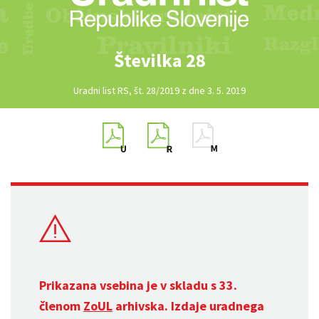
Številka 28
Uradni list RS, št. 28/2019 z dne 3. 5. 2019
Prikazana vsebina je v skladu s 33.
členom
ZoUL
arhivska. Izdaje uradnega