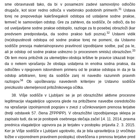
sme obravnavati tako, da bi v posamezni zadevi samovoljno odločilo
31
drugače, kot sicer redno odloča v vsebinsko podobnih primerih.
Ustava
torej ne prepoveduje kakršnegakoli odstopa od ustaljene sodne prakse,
temveč le samovoljen odstop. Gre za zahtevo, da sodišče, če odloči, da bo
od uveljavljene sodne prakse odstopilo, razloge za to posebej obrazloži (kar
32
predvsem predpostavlja, da sodno prakso tudi pozna).
Ustavni vidik
(ne)dopustnosti odstopa od sodne prakse torej ne pomeni, da Ustavno
sodišče presoja materialnopravno pravilnost izpodbijane sodbe, pač pa le,
33
ali je odstop od sodne prakse ustrezno (v procesnem smislu) obrazložen.
Ob tem mora pritožnik za utemeljitev obstoja kršitve te pravice izkazati troje:
da o nekem vprašanju že obstaja ustaljena in enotna sodna praksa, da
odločitev v njegovem istovrstnem primeru od te prakse odstopa in da je ta
odstop arbitraren, torej da sodišče zanj ni navedlo razumnih pravnih
34
razlogov.
Ob upoštevanju navedenih kriterijev je Ustavno sodišče
preizkusilo utemeljenost pritožnikovega očitka.
38. Višje sodišče v Ljubljani se je pri obrazložitvi aktivne procesne
legitimacije vlagateljice ugovora glede na pritožbene navedbe osredotočilo
na vprašanje izpolnjenosti pogojev v zvezi z učinkovanjem prenosa terjatve
(tretji odstavek 57. člena ZFPPIPP). V obrazložitvi izpodbijanega sklepa je
zapisalo tudi, da se je postopek osebnega stečaja začel 14. 11. 2014, pravna
prednica vlagateljice ugovora pa je terjatev v postopku prijavila 2. 3. 2015.
Ker je Višje sodišče v Ljubljani ugotovilo, da je bila upraviteljica (z vročitvijo
tožbe v vzporednem pravdnem postopku) obveščena o prenosu terjatve pred