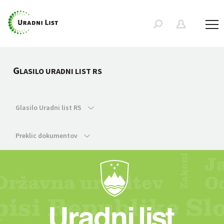
G
LASILO URADNI LIST RS
Glasilo Uradni list RS
Preklic dokumentov