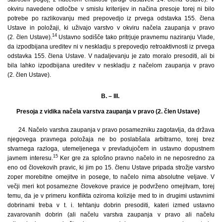
okviru navedene odločbe v smislu kriterijev in načina presoje torej ni bilo
potrebe po razlikovanju med prepovedjo iz prvega odstavka 155. člena
Ustave in položaji, ki uživajo varstvo v okviru načela zaupanja v pravo
14
(2. člen Ustave).
Ustavno sodišče tako pritrjuje pravnemu naziranju Vlade,
da izpodbijana ureditev ni v neskladju s prepovedjo retroaktivnosti iz prvega
odstavka 155. člena Ustave. V nadaljevanju je zato moralo presoditi, ali bi
bila lahko izpodbijana ureditev v neskladju z načelom zaupanja v pravo
(2. člen Ustave).
B. – III.
Presoja z vidika načela varstva zaupanja v pravo (2. člen Ustave)
24.
Načelo varstva zaupanja v pravo posamezniku zagotavlja, da država
njegovega pravnega položaja ne bo poslabšala arbitrarno, torej brez
stvarnega razloga, utemeljenega v prevladujočem in ustavno dopustnem
15
javnem interesu.
Ker gre za splošno pravno načelo in ne neposredno za
eno od človekovih pravic, ki jim po 15. členu Ustave pripada strožje varstvo
zoper morebitne omejitve in posege, to načelo nima absolutne veljave. V
večji meri kot posamezne človekove pravice je podvrženo omejitvam, torej
temu, da je v primeru konflikta oziroma kolizije med to in drugimi ustavnimi
dobrinami treba v t. i. tehtanju dobrin presoditi, kateri izmed ustavno
zavarovanih dobrin (ali načelu varstva zaupanja v pravo ali načelu