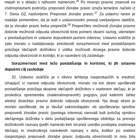
26
mejah in v skladu z njihovim namenom.
Po mnenju pravne znanosti na
civilnopravnem področju prepoved zlorabe pravic izraža temeljno načelo iz
27
7. člena OZ, naslovljeno Prepoved zlorabe pravic.
Za ustavno raven je
nadalje pomembno, da je tudi v ustavnosodni presoji uveljavljeno stališče,
28
da je zlorabo pravic treba preprečiti.
Preprečitev možnosti zlorabe pravne
dobrote možnosti odpusta obveznosti torej pomeni stvarni razlog, utemeljen
v prevladujočem in ustavno dopustnem javnem interesu. Ustavno sodišče je
zato moralo v nadaljevanju preizkusiti sorazmernost med poslabšanjem
položaja stečajnih dolžnikov z vidika možnosti dosega pravne dobrote
odpusta obveznosti in koristjo, ki jo navedeni cilj zasleduje.
Sorazmernost med težo poslabšanja in koristmi, ki jih ustavno
dopustni cilj zasleduje
32. Ustavno sodišče je v okviru tehtanja nasprotujočih si vrednot,
izhajajoč iz narave odpusta obveznosti, moralo na eni strani upoštevati
poslabšanje položaja skupine stečajnih dolžnikov v osebnem stečaju, ki je
posledica spremembe (materialnopravnih) pogojev, pod katerimi lahko
slednji dosežejo pravno dobroto odpusta obveznosti. Na drugi strani je
moralo upoštevati, da je skušal zakonodajalec ob upoštevanju splošne
prepovedi zlorabe pravic (javnega interesa) varovati tudi položaj upnikov
stečajnega dolžnika v delu podaljšanja upoštevnega obdobja za presojo
dolžnikovih ravnanj (petih namesto treh let pred uvedbo postopka osebnega
stečaja) in vrednotenja navedenih ravnanj v delu, kolikor po vsebini
nasprotujejo prepovedi zlorabe pravic (odpusta obveznosti) in niso bila