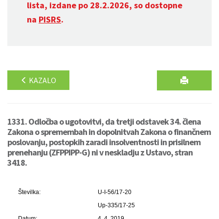
lista, izdane po 28.2.2026, so dostopne
na
PISRS
.
KAZALO
1331. Odločba o ugotovitvi, da tretji odstavek 34. člena
Zakona o spremembah in dopolnitvah Zakona o finančnem
poslovanju, postopkih zaradi insolventnosti in prisilnem
prenehanju (ZFPPIPP-G) ni v neskladju z Ustavo, stran
3418.
Številka:
U-I-56/17-20
Up-335/17-25
Datum:
4. 4. 2019