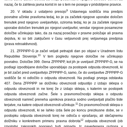
nazaj, če to zahteva javna korist in se s tem ne posega v pridobljene pravice.
9
20. V skladu z ustaljeno presojo
Ustavnega sodišča ima predpis
povratne učinke praviloma tedaj, ko je za začetek njegove uporabe določen
trenutek pred njegovo uveljavitvijo, oziroma tedaj, ko je za začetek njegove
uporabe določen trenutek po njegovi uveljavitvi, vendar njegove posamezne
določbe učinkujejo tako, da za nazaj posežejo v pravne položaje ali pravna
dejstva, ki so bili zaključeni v času veljavnosti prej veljavnega predpisa
(prava retroaktivnost).
21. ZFPPIPP-G je začel veljati petnajsti dan po objavi v Uradnem listu
10
Republike Slovenije.
V tem pogledu njegove določbe ne učinkujejo
povratno. Določbe 399. člena ZFPPIPP, kot jih je uveljavil ZFPPIPP-G, se na
podlagi izpodbijane določbe uporabljajo za postopek odpusta obveznosti, ki
je bil začet pred uveljavitvijo ZFPPIPP-G, samo, če do uveljavitve ZFPPIPP-G
sodišče še ni odločilo o odpustu obveznosti. Na podlagi prvega odstavka
407. člena ZFPPIPP se dolžniku obveznosti odpustijo z izdajo sklepa o
odpustu obveznosti in ne torej že z izdajo sklepa, s katerim se postopek
odpusta obveznosti začne. Šele s pravnomočnostjo sklepa o odpustu
obveznosti namreč preneha upnikova pravica sodno uveljavljati plačilo tiste
11
terjatve, na katere odpust obveznosti učinkuje.
Do pravnomočnosti sklepa o
odpustu obveznosti, ki se lahko izda šele po koncu preizkusne dobe, se v
postopku odpusta obveznosti torej ne odloča o vprašanju, ali stečajnemu
12
dolžniku v konkretnem primeru pravna dobrota
odpusta obveznosti (ob
izpolnitvi zakonskih pogojev) tudi pripada. Iz navedenega razloga v