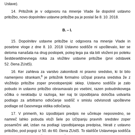
Ustave).
14. Pritožnik je v odgovoru na mnenje Vlade še dopolnil ustavno
pritožbo, novo dopolnitev ustavne pritožbe pa je poslal še 8. 10. 2018.
B. – I.
15. Dopolnitev ustavne pritožbe iz odgovora na mnenje Vlade in
posebne vloge z dne 8. 10. 2018 Ustavno sodišče ni upoštevalo, ker se
deloma nanašata na drug postopek, poleg tega pa sta bili vloženi po poteku
šestdesetdnevnega roka za vložitev ustavne pritožbe (prvi odstavek
52. člena ZUstS).
16. Ker zahteva za varstvo zakonitosti ni pravno sredstvo, ki bi bilo
8
namenjeno strankam,
je pritožnik formalno izčrpal pravna sredstva že z
vložitvijo pritožbe zoper prvostopenjski sklep. Ustavno sodišče je zato
pobudo in ustavno pritožbo obravnavalo po vsebini, razen pobudnikovega
očitka o neskladju iz razloga, ker naj bi izpodbijana določba ustvarila
podlago za arbitrarno odločanje sodišč v smislu odvisnosti upoštevne
podlage od časovnega vidika odločanja.
17. V primerih, ko izpodbijani predpis ne učinkuje neposredno, se
namreč lahko pobuda vloži šele po izčrpanju pravnih sredstev zoper
posamični akt, izdan na podlagi izpodbijanega predpisa, hkrati z ustavno
pritožbo, pod pogoji iz 50. do 60. člena ZUstS. To stališče Ustavnega sodišča