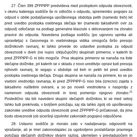
27. Člen 399 ZFPPIPP predvideva med postopkom odpusta obveznosti,
v okviru katerega sodišče še ni odločilo o odpustu, spremembo pogojev za
odpust v obliki podaljšanega upoštevnega obdobja petih (namesto treh) let
pred uvedbo postopka osebnega stečaja ter (namesto taksativnih ovir za
odpust) odločanje na podlagi generalne klavzule s sklicevanjem na zlorabo
pravice do odpusta. Navedena podlaga sodišču (po ugovoru upnika ali
upravitelja) s časovnega in vsebinskega vidika omogoča širšo presojo
dolžnikovih ravnanj, ki lahko privede do ustavitve postopka za odpust
obveznosti v dveh (ne nujno izključujočih) skupinah primerov, v katerih to
pred ZFPPIPP-G ni bilo mogoče. Prva skupina primerov se nanaša na tiste
stečajne dolžnike, pri katerih se v skladu z novo ureditvijo opravi tudi presoja
njihovih ravnanj, ki segajo v obdobje od treh in petih let pred uvedbo
postopka osebnega stečaja. Druga skupina se nanaša na primere, ko se po
vsebini vrednotijo ravnanja, ki pred ZFPPIPP-G niso bila (izrecno) zajeta s
taksativno naštetimi ovirami, a so po noveli vrednotena v nasprotju z
21
namenom odpusta obveznosti in torej pomenijo njegovo zlorabo.
Posledično sta bili navedeni skupini stečajnih dolžnikov, ki se med seboj
lahko tudi prekrivata, v boljšem položaju, saj sta lahko zgolj ob upoštevanju
zakonske ureditve odpusta obveznosti pred ZFPPIPP-G pričakovali, da jima
bodo obveznosti (ob siceršnji izpolnitvi zakonskih pogojev) odpuščene.
28. Ustavno sodišče je moralo zato v nadaljevanju odgovoriti na
vprašanje, ali je imel zakonodajalec za ugotovljeno poslabšanje pravnega
položaja stečajnih dolžnikov stvarni razlog, utemeljen v prevladujočem in