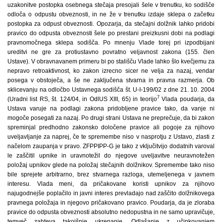
uzakonitve postopka osebnega stečaja presojali šele v trenutku, ko sodišče
odloča o odpustu obveznosti, in ne že v trenutku izdaje sklepa o začetku
postopka za odpust obveznosti. Opozarja, da stečajni dolžnik lahko pridobi
pravico do odpusta obveznosti šele po prestani preizkusni dobi na podlagi
pravnomočnega sklepa sodišča. Po mnenju Vlade torej pri izpodbijani
ureditvi ne gre za protiustavno povratno veljavnost zakona (155. člen
Ustave). V obravnavanem primeru bi po stališču Vlade lahko šlo kvečjemu za
nepravo retroaktivnost, ko zakon izrecno sicer ne velja za nazaj, vendar
posega v obstoječa, a še ne zaključena stvarna in pravna razmerja. Ob
sklicevanju na odločbo Ustavnega sodišča št. U-I-199/02 z dne 21. 10. 2004
7
(Uradni list RS, št. 124/04, in OdlUS XIII, 65) in teorijo
Vlada poudarja, da
Ustava varuje na podlagi zakona pridobljene pravice tako, da vanje ni
mogoče posegati za nazaj. Po drugi strani Ustava ne preprečuje, da bi zakon
spreminjal predhodno zakonsko določene pravice ali pogoje za njihovo
uveljavljanje za naprej, če te spremembe niso v nasprotju z Ustavo, zlasti z
načelom zaupanja v pravo. ZFPPIPP-G je tako z vključitvijo dodatnih varoval
le zaščitil upnike in uravnotežil do njegove uveljavitve neuravnotežen
položaj upnikov glede na položaj stečajnih dolžnikov. Spremembe tako niso
bile sprejete arbitrarno, brez stvarnega razloga, utemeljenega v javnem
interesu. Vlada meni, da pričakovane koristi upnikov za njihovo
najugodnejše poplačilo in javni interes prevladajo nad zaščito dolžnikovega
pravnega položaja in njegovo pričakovano pravico. Poudarja, da je zloraba
pravice do odpusta obveznosti absolutno nedopustna in ne samo upravičuje,
temveč zahteva takojšnje ukrepanje. Odlašanje z učinkovanjem