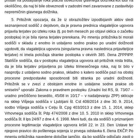
pristali na podaljšanje roka plačila obveznosti glavnega dolžnika kot tudi na
okoliščino, da naj bi bile obveznosti v zadostni meri zavarovane z zastavitvijo
nepremičnin glavnega dolžnika.
5. Pritožnik opozarja, da že iz obrazložitev izpodbijanih aktov sledi
seznanjenost sodišč z dejstvom, da je pravna prednica vlagateljice ugovora
prijavila terjatev po izteku roka (tj. po treh mesecih po objavi oklica o začetku
postopka) in je bila njena terjatev prerekana. Po mnenju pritožnika bi morali
sodišči v skladu z enotno in ustaljeno sodno prakso po uradni dolžnosti
ugotoviti, da vlagateljica ugovora (singularna pravna naslednica prijaviteljice
terjatve) ni imela položaja stranke postopka v okvirih 385. člena ZFPPIPP.
Stališče sodišča, da v postopku vlagateljica ugovora ali pritožnik nista trdila,
da je bila terjatev prijavljena po izteku trimesečnega roka, naj bi bilo v
nasprotju z ustaljeno sodno prakso, skladno s katero sodišče pazi na obstoj
procesne predpostavke sposobnosti biti stranka po uradni dolžnosti.
Pritožnik se v zvezi z obstojem enotne in ustaljene sodne prakse ob
1
smiselni
uporabi Zakona o pravdnem postopku (Uradni list RS, št. 73/07 –
uradno prečiščeno besedilo, 45/08 in 10/17 – v nadaljevanju ZPP) sklicuje
na sklep Višjega sodišča v Ljubljani št. Cst 408/2014 z dne 30. 9. 2014,
sodbo Višjega sodišča v Celju št. Cpg 403/2013 z dne 15. 1. 2014, sklep
Vrhovnega sodišča št. Pdp 474/2008 z dne 10. 5. 2010 in sklep Vrhovnega
sodišča št. II Ips 24/97 z dne 4. 6. 1998. Meni tudi, da sta sodišči s priznanjem
procesne legitimacije vlagateljice ugovora kršili 22. in 23. člen Ustave ter
njegovo pravico do poštenega sojenja iz prvega odstavka 6. člena EKČP. Po
mnenju pritožnika navedene določbe jamčijo, da bo sodišče odločalo zgolj o