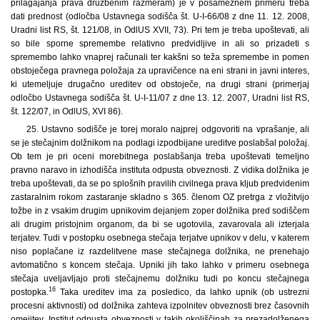
prilagajanja prava družbenim razmeram) je v posameznem primeru treba
dati prednost (odločba Ustavnega sodišča št. U-I-66/08 z dne 11. 12. 2008,
Uradni list RS, št. 121/08, in OdlUS XVII, 73). Pri tem je treba upoštevati, ali
so bile sporne spremembe relativno predvidljive in ali so prizadeti s
spremembo lahko vnaprej računali ter kakšni so teža spremembe in pomen
obstoječega pravnega položaja za upravičence na eni strani in javni interes,
ki utemeljuje drugačno ureditev od obstoječe, na drugi strani (primerjaj
odločbo Ustavnega sodišča št. U-I-11/07 z dne 13. 12. 2007, Uradni list RS,
št. 122/07, in OdlUS, XVI 86).
25. Ustavno sodišče je torej moralo najprej odgovoriti na vprašanje, ali
se je stečajnim dolžnikom na podlagi izpodbijane ureditve poslabšal položaj.
Ob tem je pri oceni morebitnega poslabšanja treba upoštevati temeljno
pravno naravo in izhodišča instituta odpusta obveznosti. Z vidika dolžnika je
treba upoštevati, da se po splošnih pravilih civilnega prava kljub predvidenim
zastaralnim rokom zastaranje skladno s 365. členom OZ pretrga z vložitvijo
tožbe in z vsakim drugim upnikovim dejanjem zoper dolžnika pred sodiščem
ali drugim pristojnim organom, da bi se ugotovila, zavarovala ali izterjala
terjatev. Tudi v postopku osebnega stečaja terjatve upnikov v delu, v katerem
niso poplačane iz razdelitvene mase stečajnega dolžnika, ne prenehajo
avtomatično s koncem stečaja. Upniki jih tako lahko v primeru osebnega
stečaja uveljavljajo proti stečajnemu dolžniku tudi po koncu stečajnega
16
postopka.
Taka ureditev ima za posledico, da lahko upnik (ob ustrezni
procesni aktivnosti) od dolžnika zahteva izpolnitev obveznosti brez časovnih
omejitev. Institut odpusta obveznosti v takih okoliščinah za prezadolženega