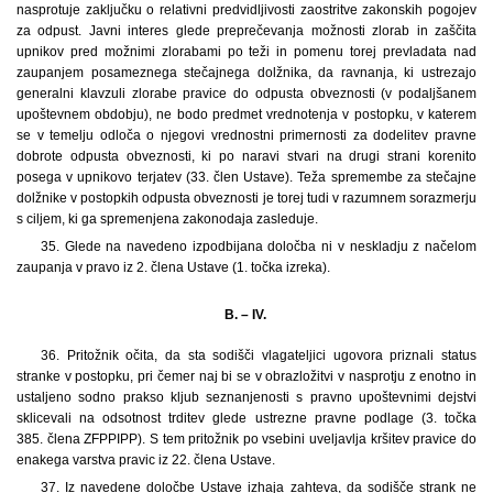
nasprotuje zaključku o relativni predvidljivosti zaostritve zakonskih pogojev
za odpust. Javni interes glede preprečevanja možnosti zlorab in zaščita
upnikov pred možnimi zlorabami po teži in pomenu torej prevladata nad
zaupanjem posameznega stečajnega dolžnika, da ravnanja, ki ustrezajo
generalni klavzuli zlorabe pravice do odpusta obveznosti (v podaljšanem
upoštevnem obdobju), ne bodo predmet vrednotenja v postopku, v katerem
se v temelju odloča o njegovi vrednostni primernosti za dodelitev pravne
dobrote odpusta obveznosti, ki po naravi stvari na drugi strani korenito
posega v upnikovo terjatev (33. člen Ustave). Teža spremembe za stečajne
dolžnike v postopkih odpusta obveznosti je torej tudi v razumnem sorazmerju
s ciljem, ki ga spremenjena zakonodaja zasleduje.
35. Glede na navedeno izpodbijana določba ni v neskladju z načelom
zaupanja v pravo iz 2. člena Ustave (1. točka izreka).
B. – IV.
36. Pritožnik očita, da sta sodišči vlagateljici ugovora priznali status
stranke v postopku, pri čemer naj bi se v obrazložitvi v nasprotju z enotno in
ustaljeno sodno prakso kljub seznanjenosti s pravno upoštevnimi dejstvi
sklicevali na odsotnost trditev glede ustrezne pravne podlage (3. točka
385. člena ZFPPIPP). S tem pritožnik po vsebini uveljavlja kršitev pravice do
enakega varstva pravic iz 22. člena Ustave.
37. Iz navedene določbe Ustave izhaja zahteva, da sodišče strank ne