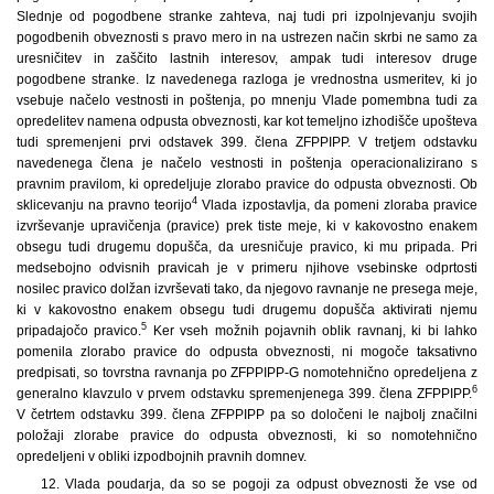
Slednje od pogodbene stranke zahteva, naj tudi pri izpolnjevanju svojih
pogodbenih obveznosti s pravo mero in na ustrezen način skrbi ne samo za
uresničitev in zaščito lastnih interesov, ampak tudi interesov druge
pogodbene stranke. Iz navedenega razloga je vrednostna usmeritev, ki jo
vsebuje načelo vestnosti in poštenja, po mnenju Vlade pomembna tudi za
opredelitev namena odpusta obveznosti, kar kot temeljno izhodišče upošteva
tudi spremenjeni prvi odstavek 399. člena ZFPPIPP. V tretjem odstavku
navedenega člena je načelo vestnosti in poštenja operacionalizirano s
pravnim pravilom, ki opredeljuje zlorabo pravice do odpusta obveznosti. Ob
4
sklicevanju na pravno teorijo
Vlada izpostavlja, da pomeni zloraba pravice
izvrševanje upravičenja (pravice) prek tiste meje, ki v kakovostno enakem
obsegu tudi drugemu dopušča, da uresničuje pravico, ki mu pripada. Pri
medsebojno odvisnih pravicah je v primeru njihove vsebinske odprtosti
nosilec pravico dolžan izvrševati tako, da njegovo ravnanje ne presega meje,
ki v kakovostno enakem obsegu tudi drugemu dopušča aktivirati njemu
5
pripadajočo pravico.
Ker vseh možnih pojavnih oblik ravnanj, ki bi lahko
pomenila zlorabo pravice do odpusta obveznosti, ni mogoče taksativno
predpisati, so tovrstna ravnanja po ZFPPIPP-G nomotehnično opredeljena z
6
generalno klavzulo v prvem odstavku spremenjenega 399. člena ZFPPIPP.
V četrtem odstavku 399. člena ZFPPIPP pa so določeni le najbolj značilni
položaji zlorabe pravice do odpusta obveznosti, ki so nomotehnično
opredeljeni v obliki izpodbojnih pravnih domnev.
12. Vlada poudarja, da so se pogoji za odpust obveznosti že vse od