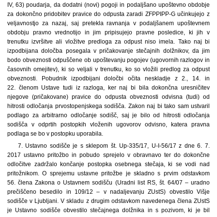
IV, 63) poudarja, da dodatni (novi) pogoji in podaljšano upoštevno obdobje
za dokončno pridobitev pravice do odpusta zaradi ZFPPIPP-G učinkujejo z
veljavnostjo za nazaj, saj pretekla ravnanja v podaljšanem upoštevnem
obdobju pravno vrednotijo in jim pripisujejo pravne posledice, ki jih v
trenutku izvršitve ali vložitve predloga za odpust niso imela. Tako naj bi
izpodbijana določba posegala v pričakovanje stečajnih dolžnikov, da jim
bodo obveznosti odpuščene ob upoštevanju pogojev (ugovornih razlogov in
časovnih omejitev), ki so veljali v trenutku, ko so vložili predlog za odpust
obveznosti. Pobudnik izpodbijani določbi očita neskladje z 2., 14. in
22. členom Ustave tudi iz razloga, ker naj bi bila dokončna uresničitev
njegove (pričakovane) pravice do odpusta obveznosti odvisna (tudi) od
hitrosti odločanja prvostopenjskega sodišča. Zakon naj bi tako sam ustvaril
podlago za arbitrarno odločanje sodišč, saj je bilo od hitrosti odločanja
sodišča v odprtih postopkih vloženih ugovorov odvisno, katera pravna
podlaga se bo v postopku uporabila.
7. Ustavno sodišče je s sklepom št. Up-335/17, U-I-56/17 z dne 6. 7.
2017 ustavno pritožbo in pobudo sprejelo v obravnavo ter do dokončne
odločitve zadržalo končanje postopka osebnega stečaja, ki se vodi nad
pritožnikom. O sprejemu ustavne pritožbe je skladno s prvim odstavkom
56. člena Zakona o Ustavnem sodišču (Uradni list RS, št. 64/07 – uradno
prečiščeno besedilo in 109/12 – v nadaljevanju ZUstS) obvestilo Višje
sodišče v Ljubljani. V skladu z drugim odstavkom navedenega člena ZUstS
je Ustavno sodišče obvestilo stečajnega dolžnika in s pozivom, ki je bil