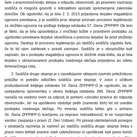
šele s pravnomočnostjo sklepa o odpustu obveznosti, po pravnem naziranju
sodišča ni mogoče govoriti o retroaktivni uporabi spremenjene zakonske
določbe. Ob ugotovitvi, da je bila 2. 3. 2015 prijavljena terjatev vlagateljice
ugovora prerekana, ji je sodišče prve stopnje priznalo procesno legitimacijo
za vložitev ugovora na podlagi tretjega odstavka 57. člena ZFPPIPP. Ob tem
je štelo, da je bila upraviteljica z vročitvijo tožbe v pravdnem postopku za
ugotovitev prerekane terjatve obveščena o prenosu terjatve še pred vložitvijo
ugovora. Slednja bi procesno legitimacijo po stališču sodišča izgubila šele,
če bi bil njen zahtevek v pravdi zavrnjen. Sodišče je v obrazložitvi tudi
zapisalo, da v postopku vlagateljica ugovora in dolžnik nista trdila, da je bila
terjatev v obravnavanem postopku osebnega stečaja prijavljena po izteku
trimesečnega roka.
2. Sodišče druge stopnje je z izpodbijanim sklepom zavrnilo pritožnikovo
pritožbo in potrdilo odločitev sodišča prve stopnje. V zvezi z očitkom
protiustavnosti tretjega odstavka 34. člena ZFPPIPP-G je ugotovilo, da se
uveljavljena sprememba v okviru tretjega odstavka 399. člena ZFPPIPP
nanaša na vsebino ovire za odpust, ki pomeni »zlorabo pravice do odpusta
obveznosti«, ter na upoštevno obdobje petih (namesto treh) let od uvedbe
postopka osebnega stečaja. Po mnenju sodišča lahko gre v primeru
34. člena ZFPPIPP-G kvečjemu za nepravo retroaktivnost, ki ne nasprotuje
varstvu zaupanja v pravo (2. člen Ustave). Pri presoji utemeljenosti posegov
v obstoječa razmerja je namreč po stališču sodišča druge stopnje treba s
pravo mero tehtati pravice vseh udeležencev in upoštevati tudi javno korist.