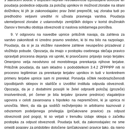
poudarja posledice odpusta za položaj upnikov in možnost zlorabe na strani
dolžnikov, ki jih je zakonodajalec prav želel preprečiti, saj zloraba tudi po
predhodno veljavni ureditvi ni uživala pravnega varstva. Poudarja
utemeljenost zlorabe z ustanovitvijo zemljiških dolgov v korist družinskih
članov v trenutku obstoja obveznosti iz naslova solidarnega poroštva.
9. V odgovoru na navedbe upnice pritožnik navaja, da zahteva za
varstvo zakonitosti ni izredno pravno sredstvo, ki bi mu bilo na razpolago.
Poudarja, da si je za vložitev navedene zahteve neuspešno prizadeval z
vložitvijo pobude. Opozarja, da imajo v postopku osebnega stečaja pravico
opravljati procesna dejanja vsi upniki, ki pravočasno prijavijo svojo terjatev.
Omenjeno velja neodvisno od morebitnega prerekanja njihove terjatve.
Pritožnik poudarja, da sam skladno s pododdelkom 3.4.2 ZFPPIPP niti ni
procesno legitimiran za prerekanje terjatev upnikov in tudi v konkretnem
primeru terjatve upnice sam ni prerekal. Ponavlja očitek neobrazloženosti
izpodbijanih sklepov in stališče o izvotlitvi instituta odpusta obveznosti.
Opozarja, da je z dodatnimi posojili le želel odpraviti položaj (grozeče)
insolventnosti, pri čemer je bila terjatev (pravne prednice) vlagateljice
ugovora v celoti zavarovana s hipoteko na nepremičnini, ki je upnica ni
unovčila. Meni, da sta ga sodišči neživljenjsko in arbitrarno kaznovali z
odvzemom podeljenega privilegija (pričakovane pravice) za odpust
obveznosti pod pogoji, ki so veljali v trenutku izdaje sklepa o začetku
postopka za odpust obveznosti. Poudarja tudi, da zakonodajalec ne sme
omejiti pogojev za pridobitev določene (pričakovane) pravice tako, da njeno