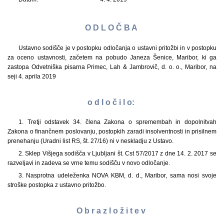
O D L O Č B A
Ustavno sodišče je v postopku odločanja o ustavni pritožbi in v postopku
za oceno ustavnosti, začetem na pobudo Janeza Šenice, Maribor, ki ga
zastopa Odvetniška pisarna Primec, Lah & Jambrovič, d. o. o., Maribor, na
seji 4. aprila 2019
o d l o č i l o:
1. Tretji odstavek 34. člena Zakona o spremembah in dopolnitvah
Zakona o finančnem poslovanju, postopkih zaradi insolventnosti in prisilnem
prenehanju (Uradni list RS, št. 27/16) ni v neskladju z Ustavo.
2. Sklep Višjega sodišča v Ljubljani št. Cst 57/2017 z dne 14. 2. 2017 se
razveljavi in zadeva se vrne temu sodišču v novo odločanje.
3. Nasprotna udeleženka NOVA KBM, d. d., Maribor, sama nosi svoje
stroške postopka z ustavno pritožbo.
O b r a z l o ž i t e v