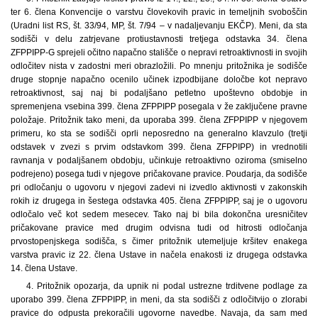
ter 6. člena Konvencije o varstvu človekovih pravic in temeljnih svoboščin
(Uradni list RS, št. 33/94, MP, št. 7/94 – v nadaljevanju EKČP). Meni, da sta
sodišči v delu zatrjevane protiustavnosti tretjega odstavka 34. člena
ZFPPIPP-G sprejeli očitno napačno stališče o nepravi retroaktivnosti in svojih
odločitev nista v zadostni meri obrazložili. Po mnenju pritožnika je sodišče
druge stopnje napačno ocenilo učinek izpodbijane določbe kot nepravo
retroaktivnost, saj naj bi podaljšano petletno upoštevno obdobje in
spremenjena vsebina 399. člena ZFPPIPP posegala v že zaključene pravne
položaje. Pritožnik tako meni, da uporaba 399. člena ZFPPIPP v njegovem
primeru, ko sta se sodišči oprli neposredno na generalno klavzulo (tretji
odstavek v zvezi s prvim odstavkom 399. člena ZFPPIPP) in vrednotili
ravnanja v podaljšanem obdobju, učinkuje retroaktivno oziroma (smiselno
podrejeno) posega tudi v njegove pričakovane pravice. Poudarja, da sodišče
pri odločanju o ugovoru v njegovi zadevi ni izvedlo aktivnosti v zakonskih
rokih iz drugega in šestega odstavka 405. člena ZFPPIPP, saj je o ugovoru
odločalo več kot sedem mesecev. Tako naj bi bila dokončna uresničitev
pričakovane pravice med drugim odvisna tudi od hitrosti odločanja
prvostopenjskega sodišča, s čimer pritožnik utemeljuje kršitev enakega
varstva pravic iz 22. člena Ustave in načela enakosti iz drugega odstavka
14. člena Ustave.
4. Pritožnik opozarja, da upnik ni podal ustrezne trditvene podlage za
uporabo 399. člena ZFPPIPP, in meni, da sta sodišči z odločitvijo o zlorabi
pravice do odpusta prekoračili ugovorne navedbe. Navaja, da sam med