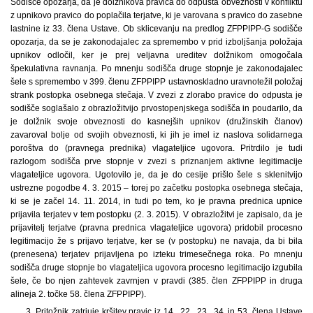
Sodišče opozarja, da je dolžnikova pravica do odpusta obveznosti v konfliktu
z upnikovo pravico do poplačila terjatve, ki je varovana s pravico do zasebne
lastnine iz 33. člena Ustave. Ob sklicevanju na predlog ZFPPIPP-G sodišče
opozarja, da se je zakonodajalec za spremembo v prid izboljšanja položaja
upnikov odločil, ker je prej veljavna ureditev dolžnikom omogočala
špekulativna ravnanja. Po mnenju sodišča druge stopnje je zakonodajalec
šele s spremembo v 399. členu ZFPPIPP ustavnoskladno uravnotežil položaj
strank postopka osebnega stečaja. V zvezi z zlorabo pravice do odpusta je
sodišče soglašalo z obrazložitvijo prvostopenjskega sodišča in poudarilo, da
je dolžnik svoje obveznosti do kasnejših upnikov (družinskih članov)
zavaroval bolje od svojih obveznosti, ki jih je imel iz naslova solidarnega
poroštva do (pravnega prednika) vlagateljice ugovora. Pritrdilo je tudi
razlogom sodišča prve stopnje v zvezi s priznanjem aktivne legitimacije
vlagateljice ugovora. Ugotovilo je, da je do cesije prišlo šele s sklenitvijo
ustrezne pogodbe 4. 3. 2015 – torej po začetku postopka osebnega stečaja,
ki se je začel 14. 11. 2014, in tudi po tem, ko je pravna prednica upnice
prijavila terjatev v tem postopku (2. 3. 2015). V obrazložitvi je zapisalo, da je
prijavitelj terjatve (pravna prednica vlagateljice ugovora) pridobil procesno
legitimacijo že s prijavo terjatve, ker se (v postopku) ne navaja, da bi bila
(prenesena) terjatev prijavljena po izteku trimesečnega roka. Po mnenju
sodišča druge stopnje bo vlagateljica ugovora procesno legitimacijo izgubila
šele, če bo njen zahtevek zavrnjen v pravdi (385. člen ZFPPIPP in druga
alineja 2. točke 58. člena ZFPPIPP).
3. Pritožnik zatrjuje kršitev pravic iz 14., 22., 23., 34. in 53. člena Ustave