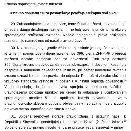
ustavno dopustnem javnem interesu.
Ustavno dopustni cilj za poslabšanje položaja stečajnih dolžnikov
29.
Zakonodajalec nima le pravice, temveč tudi dolžnost, da zakonodajo
prilagaja danim družbenim razmeram in jo tudi spreminja, če to narekujejo
spremenjena družbena razmerja. Načelo prilagajanja prava družbenim
22
razmeram je namreč eno od načel pravne države.
23
30. Iz zakonodajnega gradiva
in mnenja Vlade je mogoče razbrati, da
je temeljni namen uveljavljene spremembe 399. člena ZFPPIPP preprečiti
možnost zlorabe postopka odpusta obveznosti. Tudi tretji odstavek
399. člena izrecno predvideva, da odpust obveznosti ni dovoljen, kadar je v
nasprotju z namenom navedenega instituta, pri čemer navedeno ravnanje
izrecno označi kot zlorabo pravice do odpusta. Preprečitvi zlorabe služi tudi
24
vključitev standarda vestnosti in poštenja v institut odpusta obveznosti.
Vlada poudarja, da je bila novela sprejeta z namenom zaščite in
uravnoteženja položaja upnikov, pri čemer bi odlašanje z učinkovanjem
spremenjene ureditve škodilo upnikom, katerih navadne terjatve s
pravnomočnostjo sklepa o odpustu obveznosti v neplačanem delu izgubijo
pravovarstveno upravičenje prisilne izterjave.
31. Splošna prepoved zlorabe pravic izhaja iz ustavnih načel, ki
25
Republiko Slovenijo opredeljujejo kot pravno državo (2. člen Ustave).
Splošno sprejeto pravno načelo je, da je pravice treba izvrševati v njihovih