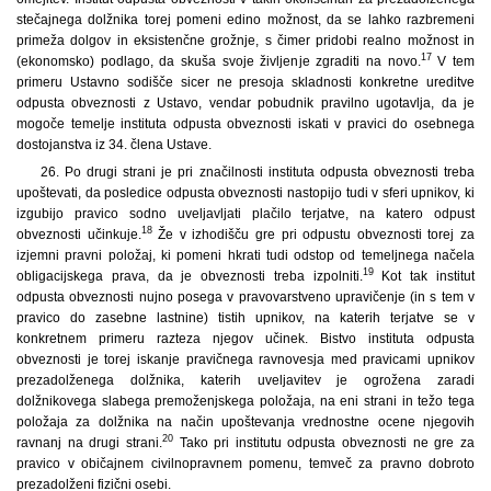
stečajnega dolžnika torej pomeni edino možnost, da se lahko razbremeni
primeža dolgov in eksistenčne grožnje, s čimer pridobi realno možnost in
17
(ekonomsko) podlago, da skuša svoje življenje zgraditi na novo.
V tem
primeru Ustavno sodišče sicer ne presoja skladnosti konkretne ureditve
odpusta obveznosti z Ustavo, vendar pobudnik pravilno ugotavlja, da je
mogoče temelje instituta odpusta obveznosti iskati v pravici do osebnega
dostojanstva iz 34. člena Ustave.
26. Po drugi strani je pri značilnosti instituta odpusta obveznosti treba
upoštevati, da posledice odpusta obveznosti nastopijo tudi v sferi upnikov, ki
izgubijo pravico sodno uveljavljati plačilo terjatve, na katero odpust
18
obveznosti učinkuje.
Že v izhodišču gre pri odpustu obveznosti torej za
izjemni pravni položaj, ki pomeni hkrati tudi odstop od temeljnega načela
19
obligacijskega prava, da je obveznosti treba izpolniti.
Kot tak institut
odpusta obveznosti nujno posega v pravovarstveno upravičenje (in s tem v
pravico do zasebne lastnine) tistih upnikov, na katerih terjatve se v
konkretnem primeru razteza njegov učinek. Bistvo instituta odpusta
obveznosti je torej iskanje pravičnega ravnovesja med pravicami upnikov
prezadolženega dolžnika, katerih uveljavitev je ogrožena zaradi
dolžnikovega slabega premoženjskega položaja, na eni strani in težo tega
položaja za dolžnika na način upoštevanja vrednostne ocene njegovih
20
ravnanj na drugi strani.
Tako pri institutu odpusta obveznosti ne gre za
pravico v običajnem civilnopravnem pomenu, temveč za pravno dobroto
prezadolženi fizični osebi.