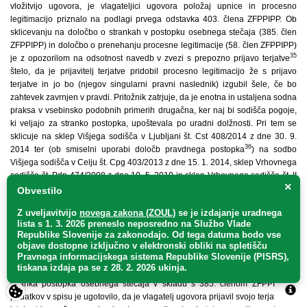
vložitvijo ugovora, je vlagateljici ugovora položaj upnice in procesno
legitimacijo priznalo na podlagi prvega odstavka 403. člena ZFPPIPP. Ob
sklicevanju na določbo o strankah v postopku osebnega stečaja (385. člen
ZFPPIPP) in določbo o prenehanju procesne legitimacije (58. člen ZFPPIPP)
35
je z opozorilom na odsotnost navedb v zvezi s prepozno prijavo terjatve
štelo, da je prijavitelj terjatve pridobil procesno legitimacijo že s prijavo
terjatve in jo bo (njegov singularni pravni naslednik) izgubil šele, če bo
zahtevek zavrnjen v pravdi. Pritožnik zatrjuje, da je enotna in ustaljena sodna
praksa v vsebinsko podobnih primerih drugačna, ker naj bi sodišča pogoje,
ki veljajo za stranko postopka, upoštevala po uradni dolžnosti. Pri tem se
sklicuje na sklep Višjega sodišča v Ljubljani št. Cst 408/2014 z dne 30. 9.
36
2014 ter (ob smiselni uporabi določb pravdnega postopka
) na sodbo
Višjega sodišča v Celju št. Cpg 403/2013 z dne 15. 1. 2014, sklep Vrhovnega
sodišča št. Pdp 474/2008 z dne 10. 5. 2010 in sklep Vrhovnega sodišča št. II
×
Ips 24/97 z dne 4. 6. 1998.
Obvestilo
39. S sklepom št. Cst 408/2014 z dne 30. 9. 2014 je Višje sodišče v
Z uveljavitvijo
novega zakona (ZOUL)
se je
izdajanje uradnega
Ljubljani prav tako odločalo o pritožbi zoper sklep o ustavitvi postopka
lista s 1. 3. 2026 preneslo
neposredno
na Službo Vlade
37
odpusta obveznosti in zavrnitvi predloga za odpust obveznosti. Ob smiselni
Republike Slovenije za zakonodajo
. Od tega datuma bodo vse
uporabi drugega odstavka 350. člena zvezi s prvim odstavkom 366. člena
objave dostopne izključno v elektronski obliki na spletišču
Pravnega informacijskega sistema Republike Slovenije (PISRS),
ZPP je po uradni dolžnosti pazilo na kršitev iz 11. točke drugega odstavka
tiskana izdaja pa se z 28. 2. 2026 ukinja.
339. člena ZPP in tako preizkusilo, ali se je postopka udeleževal kdo, ki ni
stranka postopka osebnega stečaja v skladu s 385. členom ZFPPIPP. Iz
podatkov v spisu je ugotovilo, da je vlagatelj ugovora prijavil svojo terjatev po