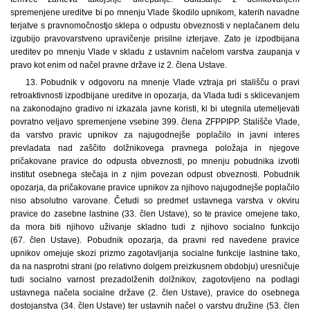
spremenjene ureditve bi po mnenju Vlade škodilo upnikom, katerih navadne
terjatve s pravnomočnostjo sklepa o odpustu obveznosti v neplačanem delu
izgubijo pravovarstveno upravičenje prisilne izterjave. Zato je izpodbijana
ureditev po mnenju Vlade v skladu z ustavnim načelom varstva zaupanja v
pravo kot enim od načel pravne države iz 2. člena Ustave.
13. Pobudnik v odgovoru na mnenje Vlade vztraja pri stališču o pravi
retroaktivnosti izpodbijane ureditve in opozarja, da Vlada tudi s sklicevanjem
na zakonodajno gradivo ni izkazala javne koristi, ki bi utegnila utemeljevati
povratno veljavo spremenjene vsebine 399. člena ZFPPIPP. Stališče Vlade,
da varstvo pravic upnikov za najugodnejše poplačilo in javni interes
prevladata nad zaščito dolžnikovega pravnega položaja in njegove
pričakovane pravice do odpusta obveznosti, po mnenju pobudnika izvotli
institut osebnega stečaja in z njim povezan odpust obveznosti. Pobudnik
opozarja, da pričakovane pravice upnikov za njihovo najugodnejše poplačilo
niso absolutno varovane. Četudi so predmet ustavnega varstva v okviru
pravice do zasebne lastnine (33. člen Ustave), so te pravice omejene tako,
da mora biti njihovo uživanje skladno tudi z njihovo socialno funkcijo
(67. člen Ustave). Pobudnik opozarja, da pravni red navedene pravice
upnikov omejuje skozi prizmo zagotavljanja socialne funkcije lastnine tako,
da na nasprotni strani (po relativno dolgem preizkusnem obdobju) uresničuje
tudi socialno varnost prezadolženih dolžnikov, zagotovljeno na podlagi
ustavnega načela socialne države (2. člen Ustave), pravice do osebnega
dostojanstva (34. člen Ustave) ter ustavnih načel o varstvu družine (53. člen