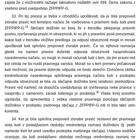
zajeta že z možnostmi razlage taksativno naštetih ovir 399. člena zakona z
vsebino pred uveljavitvijo ZFPPIPP-G.
33. Pri tej presoji je treba v izhodišču upoštevati, da je bila prepoved
zlorabe pravic kot temeljno načelo že vsebovana v pravnem redu tudi pred
29
ZFPPIPP-G.
Stečajni dolžniki so torej že v trenutku sklepanja pravnih
poslov, izvrševanja pravic in obveznosti, ki so jih s pravnimi posli prevzemali,
kakor tudi v trenutku vložitve predloga za odpust obveznosti mogli in morali
upoštevati tudi splošno prepoved zlorabe pravic. Če so njihova ravnanja
glede na namen pravne dobrote odpusta obveznosti nasprotovala
navedenemu načelu, so mogli in morali računati tudi s tem, da jim pravni red
kot celota ne bo nudil pravnega varstva. Morali so v tem primeru pričakovati
tudi možnost, da pravne dobrote odpusta ne bodo deležni. Določena oblika
konkretizacije navedenega splošnega pravnega načela tudi v postopku
odpusta obveznosti je bila za stečajne dolžnike torej relativno predvidljiva.
Pravni red namreč ne dopušča uveljavljanja ali izvrševanja neke pravice v
30
nasprotju z namenom, zaradi katerega jo postavlja.
Vlada torej pravilno
ugotavlja, da sprememba z vidika vsebine pravnega položaja stečajnih
dolžnikov v postopku osebnega stečaja z ZFPPIPP-G niti ni bila tako zelo
korenita.
34. Ker je bila splošna prepoved zlorabe pravic sestavni del pravnega
reda tudi v podaljšanem obdobju vrednotenja ravnanj dolžnikov (tj. petih
namesto treh let pred uvedbo postopka osebnega stečaja), Ustavno sodišče
ocenjuje, da tudi podaljšano obdobje možnega vrednotenja ravnanj ne