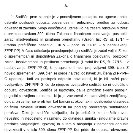
A.
1.
Sodišče prve stopnje je v ponovljenem postopku na ugovor upnice
ustavilo postopek odpusta obveznosti in pritožnikov predlog za odpust
obveznosti zavrnilo. Svojo odločitev je utemeljilo na tretjem odstavku v zvezi
s prvim odstavkom 399. člena Zakona o finančnem poslovanju, postopkih
zaradi insolventnosti in prisilnem prenehanju (Uradni list RS, št. 13/14 –
uradno prečiščeno besedilo, 10/15 – popr. in 27/16 – v nadaljevanju
ZFPPIPP). V času odločanja prvostopenjskega sodišča je začel veljati Zakon
o spremembah in dopolnitvah Zakona o finančnem poslovanju, postopkih
zaradi insolventnosti in prisilnem prenehanju (Uradni list RS, št. 27/16 – v
nadaljevanju ZFPPIPP-G), ki je spremenil tudi prej veljavni 399. člen. Z
novelo spremenjeni 399. člen se glede na tretji odstavek 34. člena ZFPPIPP-
G uporablja tudi za postopek odpusta obveznosti, ki je bil začet pred
uveljavitvijo ZFPPIPP-G, če do njegove uveljavitve sodišče še ni odločilo o
odpustu obveznosti. Sodišče je ugotovilo, da je pritožnik sklenil posojilni
pogodbi s svojima otrokoma, ki ju je zavaroval z ustanovitvijo zemljiškega
dolga, pri čemer se je ob tem kot bančni strokovnjak in poslovodja glavnega
dolžnika zavedal lastnih obveznosti na podlagi prevzetega solidarnega
poroštva. Tako je sodišče zaključilo, da je pritožnik kot dolžnik ravnal
nevestno in nepošteno v razmerju do glavnega upnika (singularne pravne
prednice vlagateljice ugovora) in s tem v nasprotju z namenom odpusta
obveznosti v smislu 399. člena ZFPPIPP. Ker pride do odpusta obveznosti