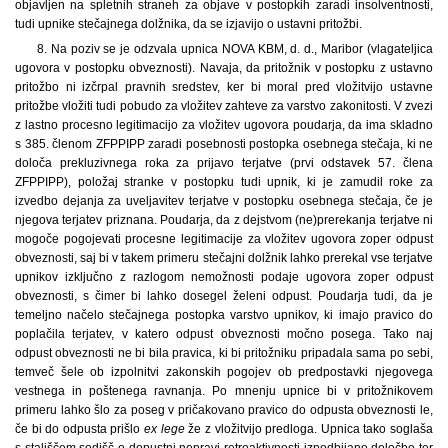
objavljen na spletnih straneh za objave v postopkih zaradi insolventnosti,
tudi upnike stečajnega dolžnika, da se izjavijo o ustavni pritožbi.
8. Na poziv se je odzvala upnica NOVA KBM, d. d., Maribor (vlagateljica
ugovora v postopku obveznosti). Navaja, da pritožnik v postopku z ustavno
pritožbo ni izčrpal pravnih sredstev, ker bi moral pred vložitvijo ustavne
pritožbe vložiti tudi pobudo za vložitev zahteve za varstvo zakonitosti. V zvezi
z lastno procesno legitimacijo za vložitev ugovora poudarja, da ima skladno
s 385. členom ZFPPIPP zaradi posebnosti postopka osebnega stečaja, ki ne
določa prekluzivnega roka za prijavo terjatve (prvi odstavek 57. člena
ZFPPIPP), položaj stranke v postopku tudi upnik, ki je zamudil roke za
izvedbo dejanja za uveljavitev terjatve v postopku osebnega stečaja, če je
njegova terjatev priznana. Poudarja, da z dejstvom (ne)prerekanja terjatve ni
mogoče pogojevati procesne legitimacije za vložitev ugovora zoper odpust
obveznosti, saj bi v takem primeru stečajni dolžnik lahko prerekal vse terjatve
upnikov izključno z razlogom nemožnosti podaje ugovora zoper odpust
obveznosti, s čimer bi lahko dosegel želeni odpust. Poudarja tudi, da je
temeljno načelo stečajnega postopka varstvo upnikov, ki imajo pravico do
poplačila terjatev, v katero odpust obveznosti močno posega. Tako naj
odpust obveznosti ne bi bila pravica, ki bi pritožniku pripadala sama po sebi,
temveč šele ob izpolnitvi zakonskih pogojev ob predpostavki njegovega
vestnega in poštenega ravnanja. Po mnenju upnice bi v pritožnikovem
primeru lahko šlo za poseg v pričakovano pravico do odpusta obveznosti le,
če bi do odpusta prišlo
ex lege
že z vložitvijo predloga. Upnica tako soglaša
s stališčem sodišč o dopustni nepravi retroaktivnosti izpodbijane določbe ter