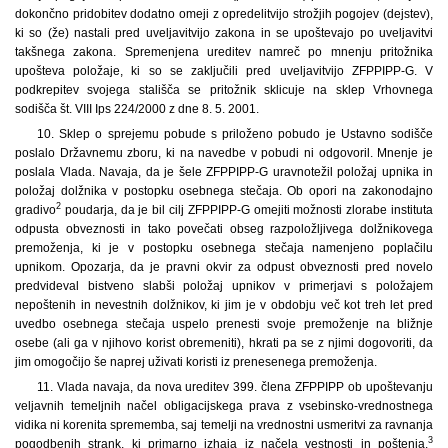
dokončno pridobitev dodatno omeji z opredelitvijo strožjih pogojev (dejstev),
ki so (že) nastali pred uveljavitvijo zakona in se upoštevajo po uveljavitvi
takšnega zakona. Spremenjena ureditev namreč po mnenju pritožnika
upošteva položaje, ki so se zaključili pred uveljavitvijo ZFPPIPP-G. V
podkrepitev svojega stališča se pritožnik sklicuje na sklep Vrhovnega
sodišča št. VIII Ips 224/2000 z dne 8. 5. 2001.
10. Sklep o sprejemu pobude s priloženo pobudo je Ustavno sodišče
poslalo Državnemu zboru, ki na navedbe v pobudi ni odgovoril. Mnenje je
poslala Vlada. Navaja, da je šele ZFPPIPP-G uravnotežil položaj upnika in
položaj dolžnika v postopku osebnega stečaja. Ob opori na zakonodajno
2
gradivo
poudarja, da je bil cilj ZFPPIPP-G omejiti možnosti zlorabe instituta
odpusta obveznosti in tako povečati obseg razpoložljivega dolžnikovega
premoženja, ki je v postopku osebnega stečaja namenjeno poplačilu
upnikom. Opozarja, da je pravni okvir za odpust obveznosti pred novelo
predvideval bistveno slabši položaj upnikov v primerjavi s položajem
nepoštenih in nevestnih dolžnikov, ki jim je v obdobju več kot treh let pred
uvedbo osebnega stečaja uspelo prenesti svoje premoženje na bližnje
osebe (ali ga v njihovo korist obremeniti), hkrati pa se z njimi dogovoriti, da
jim omogočijo še naprej uživati koristi iz prenesenega premoženja.
11. Vlada navaja, da nova ureditev 399. člena ZFPPIPP ob upoštevanju
veljavnih temeljnih načel obligacijskega prava z vsebinsko-vrednostnega
vidika ni korenita sprememba, saj temelji na vrednostni usmeritvi za ravnanja
3
pogodbenih strank, ki primarno izhaja iz načela vestnosti in poštenja.