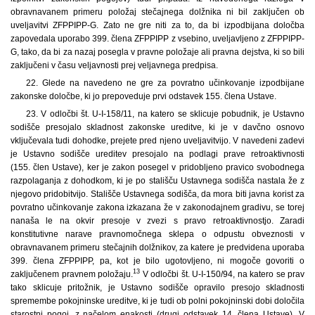
obravnavanem primeru položaj stečajnega dolžnika ni bil zaključen ob
uveljavitvi ZFPPIPP-G. Zato ne gre niti za to, da bi izpodbijana določba
zapovedala uporabo 399. člena ZFPPIPP z vsebino, uveljavljeno z ZFPPIPP-
G, tako, da bi za nazaj posegla v pravne položaje ali pravna dejstva, ki so bili
zaključeni v času veljavnosti prej veljavnega predpisa.
22. Glede na navedeno ne gre za povratno učinkovanje izpodbijane
zakonske določbe, ki jo prepoveduje prvi odstavek 155. člena Ustave.
23. V odločbi št. U-I-158/11, na katero se sklicuje pobudnik, je Ustavno
sodišče presojalo skladnost zakonske ureditve, ki je v davčno osnovo
vključevala tudi dohodke, prejete pred njeno uveljavitvijo. V navedeni zadevi
je Ustavno sodišče ureditev presojalo na podlagi prave retroaktivnosti
(155. člen Ustave), ker je zakon posegel v pridobljeno pravico svobodnega
razpolaganja z dohodkom, ki je po stališču Ustavnega sodišča nastala že z
njegovo pridobitvijo. Stališče Ustavnega sodišča, da mora biti javna korist za
povratno učinkovanje zakona izkazana že v zakonodajnem gradivu, se torej
nanaša le na okvir presoje v zvezi s pravo retroaktivnostjo. Zaradi
konstitutivne narave pravnomočnega sklepa o odpustu obveznosti v
obravnavanem primeru stečajnih dolžnikov, za katere je predvidena uporaba
399. člena ZFPPIPP, pa, kot je bilo ugotovljeno, ni mogoče govoriti o
13
zaključenem pravnem položaju.
V odločbi št. U-I-150/94, na katero se prav
tako sklicuje pritožnik, je Ustavno sodišče opravilo presojo skladnosti
spremembe pokojninske ureditve, ki je tudi ob polni pokojninski dobi določila
starostni pogoj, z načelom enakosti (drugi odstavek 14. člena Ustave). V