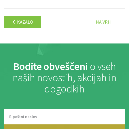
KAZALO
NA VRH
Bodite obveščeni
o vseh
naših novostih, akcijah in
dogodkih