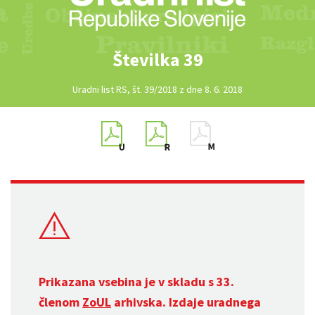
Številka 39
Uradni list RS, št. 39/2018 z dne 8. 6. 2018
Prikazana vsebina je v skladu s 33.
členom
ZoUL
arhivska. Izdaje uradnega