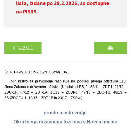
lista, izdane po 28.2.2026, so dostopne
na
PISRS
.
KAZALO
Št. 701-49/2018 Ob-2352/18, Stran 1361
Ministrstvo za pravosodje razpisuje na podlagi prvega odstavka 118.
člena Zakona o državnem tožilstvu (Uradni list RS, št. 58/11 – ZDT-1, 21/12 –
ZDU-1F, 47/12 – ZDT-1A, 15/13 – ZODPol, 47/13 – ZDU-1G, 48/13 –
ZSKZDČEU-1, 19/15 – ZDT-1B in 23/17 – ZSSve)
prosto mesto vodje
Okrožnega državnega tožilstva v Novem mestu