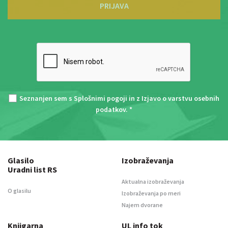
PRIJAVA
Seznanjen sem s
Splošnimi pogoji
in z
Izjavo o varstvu osebnih
podatkov
. *
Glasilo
Izobraževanja
Uradni list RS
Aktualna izobraževanja
O glasilu
Izobraževanja po meri
Najem dvorane
Knjigarna
UL info tok