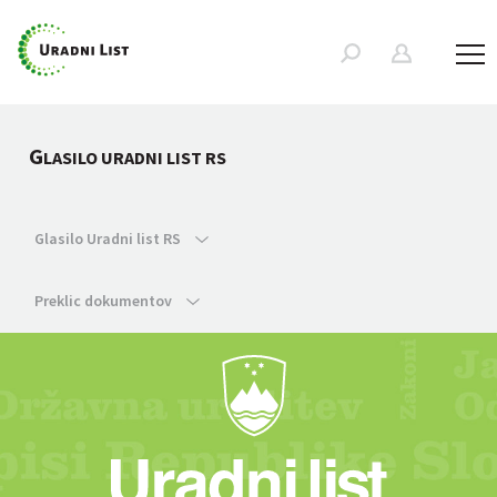
G
LASILO URADNI LIST RS
Glasilo Uradni list RS
Preklic dokumentov