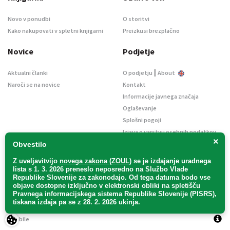
Novo v ponudbi
O storitvi
Kako nakupovati v spletni knjigarni
Preizkusi brezplačno
Novice
Podjetje
|
Aktualni članki
O podjetju
About
Naroči se na novice
Kontakt
Informacije javnega značaja
Oglaševanje
Splošni pogoji
Izjava o varstvu osebnih podatkov
×
E-dražbe
Obvestilo
Z uveljavitvijo
novega zakona (ZOUL)
se je
izdajanje uradnega
lista s 1. 3. 2026 preneslo
neposredno
na Službo Vlade
Republike Slovenije za zakonodajo
. Od tega datuma bodo vse
objave dostopne izključno v elektronski obliki na spletišču
Pravnega informacijskega sistema Republike Slovenije (PISRS),
Uradni list d. o. o. – v likvidaciji / Vse pravice pridržane.
tiskana izdaja pa se z 28. 2. 2026 ukinja.
Pravna obvestila
/
Piškotki
/ Avtorji:
TriTim spletna agencija
v sodelovanju z
2Mobile