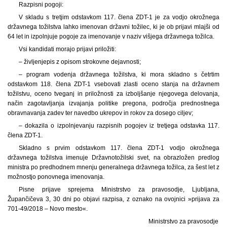
Razpisni pogoji:
V skladu s tretjim odstavkom 117. člena ZDT-1 je za vodjo okrožnega
državnega tožilstva lahko imenovan državni tožilec, ki je ob prijavi mlajši od
64 let in izpolnjuje pogoje za imenovanje v naziv višjega državnega tožilca.
Vsi kandidati morajo prijavi priložiti:
– življenjepis z opisom strokovne dejavnosti;
– program vodenja državnega tožilstva, ki mora skladno s četrtim
odstavkom 118. člena ZDT-1 vsebovati zlasti oceno stanja na državnem
tožilstvu, oceno tveganj in priložnosti za izboljšanje njegovega delovanja,
način zagotavljanja izvajanja politike pregona, področja prednostnega
obravnavanja zadev ter navedbo ukrepov in rokov za dosego ciljev;
– dokazila o izpolnjevanju razpisnih pogojev iz tretjega odstavka 117.
člena ZDT-1.
Skladno s prvim odstavkom 117. člena ZDT-1 vodjo okrožnega
državnega tožilstva imenuje Državnotožilski svet, na obrazložen predlog
ministra po predhodnem mnenju generalnega državnega tožilca, za šest let z
možnostjo ponovnega imenovanja.
Pisne prijave sprejema Ministrstvo za pravosodje, Ljubljana,
Župančičeva 3, 30 dni po objavi razpisa, z oznako na ovojnici »prijava za
701-49/2018 – Novo mesto«.
Ministrstvo za pravosodje