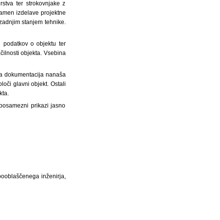
rstva ter strokovnjake z
namen izdelave projektne
 zadnjim stanjem tehnike.
i podatkov o objektu ter
ačilnosti objekta. Vsebina
tna dokumentacija nanaša
loči glavni objekt. Ostali
kta.
o posamezni prikazi jasno
i pooblaščenega inženirja,