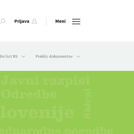
Prijava
Meni
dni list RS
Preklic dokumentov