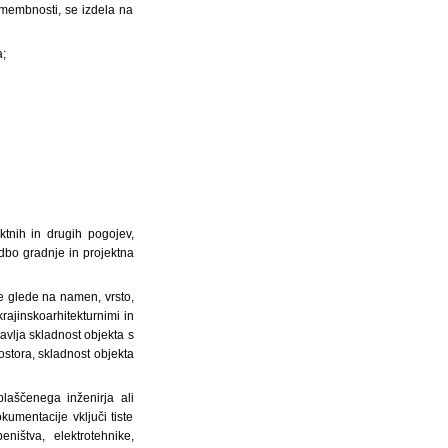
amembnosti, se izdela na
a;
ktnih in drugih pogojev,
dbo gradnje in projektna
ke glede na namen, vrsto,
krajinskoarhitekturnimi in
tavlja skladnost objekta s
rostora, skladnost objekta
laščenega inženirja ali
umentacije vključi tiste
ništva, elektrotehnike,