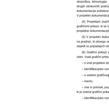
strojništva, tehnologij
drugih strokovnih podro
dokumentacije potrebne z
V projektni dokumentaciji
(4) Projektant znač
grafičnimi prikazi, ki se
projektne dokumentacije 
(5) V projektni dok
na gradnjo, ki obsega več
objekti so pripadajoči o
(6) Grafični prikazi
vidni. Vsak grafični pr
– o vrsti projektne d
– identifikacijsko o
– o vsebini grafične
– merilo,
– ime in priimek, po
ki je izdelal grafični prika
– identifikacijsko o