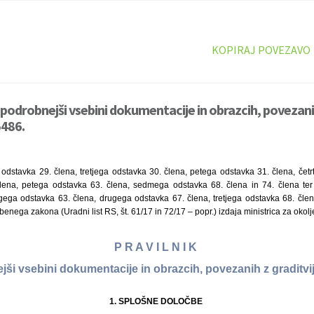
KOPIRAJ POVEZAVO
 podrobnejši vsebini dokumentacije in obrazcih, povezanih
5486.
dstavka 29. člena, tretjega odstavka 30. člena, petega odstavka 31. člena, četr
ena, petega odstavka 63. člena, sedmega odstavka 68. člena in 74. člena ter 
gega odstavka 63. člena, drugega odstavka 67. člena, tretjega odstavka 68. člena 
nega zakona (Uradni list RS, št. 61/17 in 72/17 – popr.) izdaja ministrica za okolje
P R A V I L N I K
jši vsebini dokumentacije in obrazcih, povezanih z graditvi
1. SPLOŠNE DOLOČBE