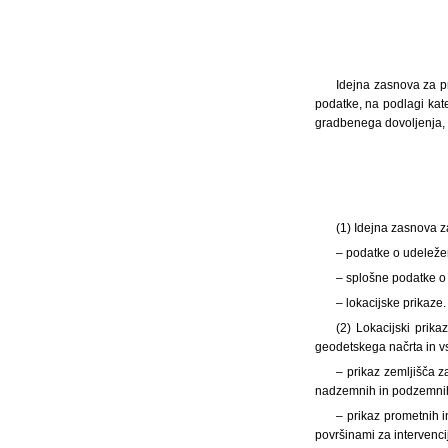
Idejna zasnova za pr
podatke, na podlagi kat
gradbenega dovoljenja, 
(1)
Idejna zasnova za
– podatke o udeleženc
– splošne podatke o o
– lokacijske prikaze.
(2) Lokacijski prika
geodetskega načrta in v
– prikaz zemljišča z
nadzemnih in podzemnih d
– prikaz prometnih i
površinami za intervencij