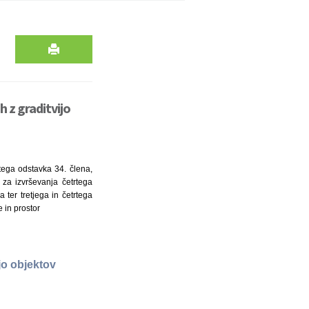
 z graditvijo
tega odstavka 34. člena,
za izvrševanja četrtega
ter tretjega in četrtega
 in prostor
jo objektov