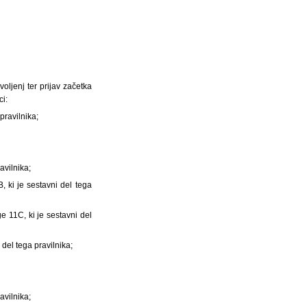
oljenj ter prijav začetka
i:
pravilnika;
avilnika;
 ki je sestavni del tega
 11C, ki je sestavni del
del tega pravilnika;
avilnika;