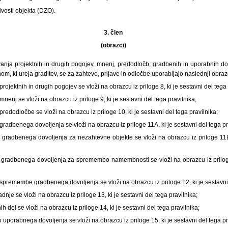
ivosti objekta (DZO).
3. člen
(obrazci)
anja projektnih in drugih pogojev, mnenj, predodločb, gradbenih in uporabnih dov
m, ki ureja graditev, se za zahteve, prijave in odločbe uporabljajo naslednji obrazc
projektnih in drugih pogojev se vloži na obrazcu iz priloge 8, ki je sestavni del tega 
mnenj se vloži na obrazcu iz priloge 9, ki je sestavni del tega pravilnika;
predodločbe se vloži na obrazcu iz priloge 10, ki je sestavni del tega pravilnika;
gradbenega dovoljenja se vloži na obrazcu iz priloge 11A, ki je sestavni del tega pr
o gradbenega dovoljenja za nezahtevne objekte se vloži na obrazcu iz priloge 11B,
o gradbenega dovoljenja za spremembo namembnosti se vloži na obrazcu iz priloge
 spremembe gradbenega dovoljenja se vloži na obrazcu iz priloge 12, ki je sestavni 
adnje se vloži na obrazcu iz priloge 13, ki je sestavni del tega pravilnika;
nih del se vloži na obrazcu iz priloge 14, ki je sestavni del tega pravilnika;
 uporabnega dovoljenja se vloži na obrazcu iz priloge 15, ki je sestavni del tega pr