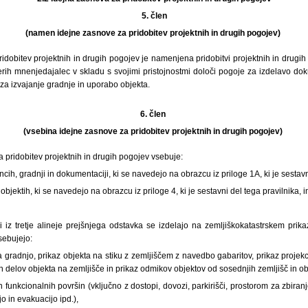
5.
člen
(namen idejne zasnove za pridobitev projektnih in drugih pogojev)
idobitev projektnih in drugih pogojev je namenjena pridobitvi projektnih in drugih 
erih mnenjedajalec v skladu s svojimi pristojnostmi določi pogoje za izdelavo dok
za izvajanje gradnje in uporabo objekta.
6. člen
(vsebina idejne zasnove za pridobitev projektnih in drugih pogojev)
 pridobitev projektnih in drugih pogojev vsebuje:
ih, gradnji in dokumentaciji, ki se navedejo na obrazcu iz priloge 1A, ki je sestavn
bjektih, ki se navedejo na obrazcu iz priloge 4, ki je sestavni del tega pravilnika, i
zi iz tretje alineje prejšnjega odstavka se izdelajo na zemljiškokatastrskem prik
sebujejo:
a gradnjo, prikaz objekta na stiku z zemljiščem z navedbo gabaritov, prikaz projekci
elov objekta na zemljišče in prikaz odmikov objektov od sosednjih zemljišč in ob
n funkcionalnih površin (vključno z dostopi, dovozi, parkirišči, prostorom za zbir
o in evakuacijo ipd.),