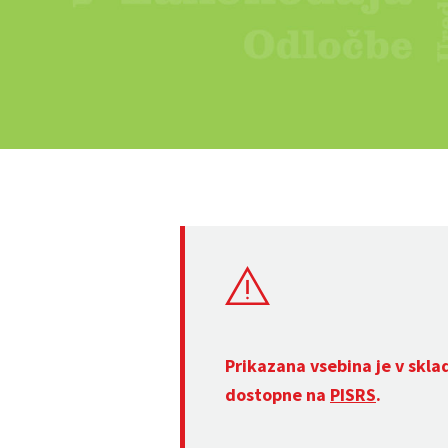
Prikazana vsebina je v skla
dostopne na
PISRS
.