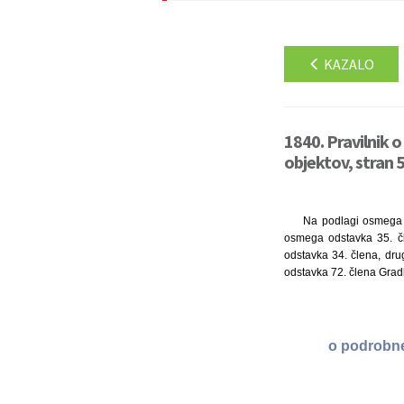
KAZALO
1840. Pravilnik o
objektov, stran 
Na podlagi osmega o
osmega odstavka 35. čl
odstavka 34. člena, dru
odstavka 72. člena Gradbe
o podrobne