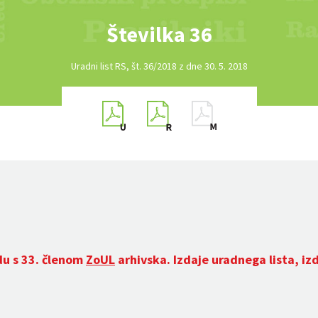
Številka 36
Uradni list RS, št. 36/2018 z dne 30. 5. 2018
du s 33. členom
ZoUL
arhivska. Izdaje uradnega lista, iz