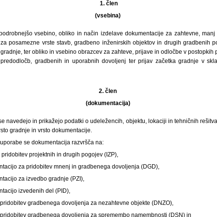
1.
člen
(vsebina)
 podrobnejšo vsebino, obliko in način izdelave dokumentacije za zahtevne, man
ja za posamezne vrste stavb, gradbeno inženirskih objektov in drugih gradbenih
gradnje, ter obliko in vsebino obrazcev za zahteve, prijave in odločbe v postopkih 
 predodločb, gradbenih in uporabnih dovoljenj ter prijav začetka gradnje v skl
2. člen
(dokumentacija)
e navedejo in prikažejo podatki o udeležencih, objektu, lokaciji in tehničnih rešitv
rsto gradnje in vrsto dokumentacije.
uporabe se dokumentacija razvršča na:
 pridobitev projektnih in drugih pogojev (IZP),
ntacijo za pridobitev mnenj in gradbenega dovoljenja (DGD),
tacijo za izvedbo gradnje (PZI),
tacijo izvedenih del (PID),
 pridobitev gradbenega dovoljenja za nezahtevne objekte (DNZO),
a pridobitev gradbenega dovoljenja za spremembo namembnosti (DSN) in