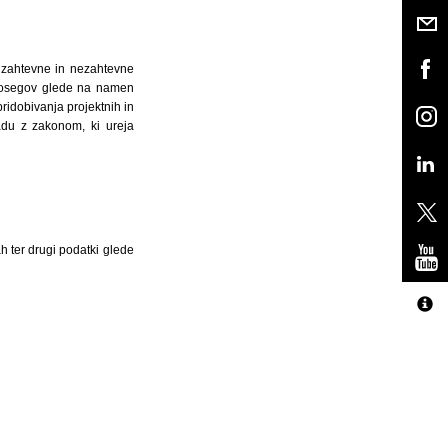
j zahtevne in nezahtevne
 posegov glede na namen
pridobivanja projektnih in
adu z zakonom, ki ureja
ah ter drugi podatki glede