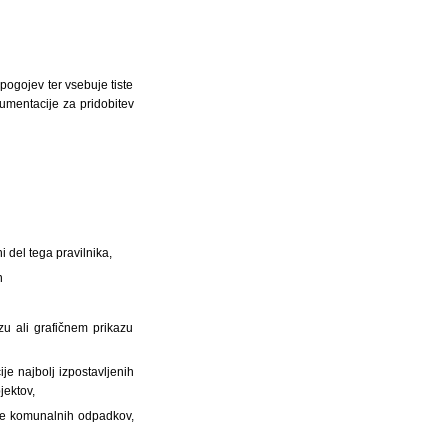
pogojev ter vsebuje tiste
umentacije za pridobitev
i del tega pravilnika,
n
azu ali grafičnem prikazu
je najbolj izpostavljenih
jektov,
anje komunalnih odpadkov,