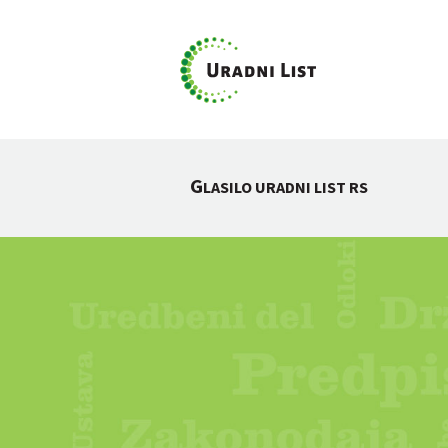
G
LASILO URADNI LIST RS