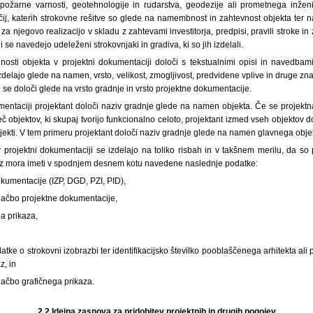
e, požarne varnosti, geotehnologije in rudarstva, geodezije ali prometnega inženi
čij, katerih strokovne rešitve so glede na namembnost in zahtevnost objekta ter 
a njegovo realizacijo v skladu z zahtevami investitorja, predpisi, pravili stroke in
 se navedejo udeleženi strokovnjaki in gradiva, ki so jih izdelali.
ilnosti objekta v projektni dokumentaciji določi s tekstualnimi opisi in navedbam
 izdelajo glede na namen, vrsto, velikost, zmogljivost, predvidene vplive in druge zn
se določi glede na vrsto gradnje in vrsto projektne dokumentacije.
umentaciji projektant določi naziv gradnje glede na namen objekta. Če se projek
 objektov, ki skupaj tvorijo funkcionalno celoto, projektant izmed vseh objektov do
bjekti. V tem primeru projektant določi naziv gradnje glede na namen glavnega obje
 v projektni dokumentaciji se izdelajo na toliko risbah in v takšnem merilu, da s
ikaz mora imeti v spodnjem desnem kotu navedene naslednje podatke:
okumentacije (IZP, DGD, PZI, PID),
značbo projektne dokumentacije,
ga prikaza,
datke o strokovni izobrazbi ter identifikacijsko številko pooblaščenega arhitekta al
z, in
značbo grafičnega prikaza.
2.2
Idejna zasnova za pridobitev projektnih in drugih pogojev