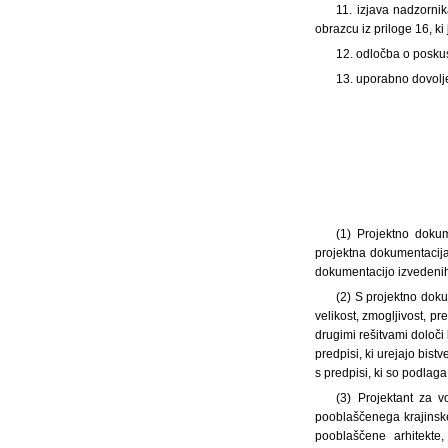
11. izjava nadzorni
obrazcu iz priloge 16, ki 
12. odločba o poskus
13. uporabno dovoljen
(1) Projektno dokum
projektna dokumentacija
dokumentacijo izvedenih
(2) S projektno doku
velikost, zmogljivost, pr
drugimi rešitvami določi 
predpisi, ki urejajo bist
s predpisi, ki so podlag
(3) Projektant za 
pooblaščenega krajinske
pooblaščene arhitekte,