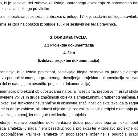
ka, ki je sestavni del zahteve za izdajo uporabnega dovoljenja za spremembo n
je sestavni del tega pravilnika;
nem obratovanju se izda na obrazcu iz priloge 17, ki je sestavni del tega pravilnik
je se izda na obrazcu iz priloge 18, ki je sestavni del tega pravilnika.
2. DOKUMENTACIJA
2.1
Projektna dokumentacija
4.
člen
(izdelava projektne dokumentacije)
entacijo, ki jo izdela projektant, sestavljajo idejna zasnova za pridobitev proje
 za pridobitev mnenj in gradbenega dovoljenja, projektna dokumentacija za izve
 del (v nadaljnjem besedilu: projektna dokumentacija).
mentacijo projektant ob upoštevanju naročila investitorja, predpisov in pravil stro
edvidene vplive in druge značilnosti objekta z arhitekturnimi, gradbenotehničnimi, 
lokacijske, funkcionalne, tehnične in oblikovne značilnosti objekta tako, da ta zago
vene in druge zahteve, skladnost objekta s prostorskimi akti in predpisi o urejanju p
a za izdajo mnenj, ter omogoča evidentiranje objekta.
vodenje izdelave projektne dokumentacije določi pooblaščenega arhitekta, poob
ga arhitekta (v nadaljnjem besedilu: vodja projekta) ter v izdelavo projektne dok
 pooblaščene krajinske arhitekte in pooblaščene inženirje s področja gradbe