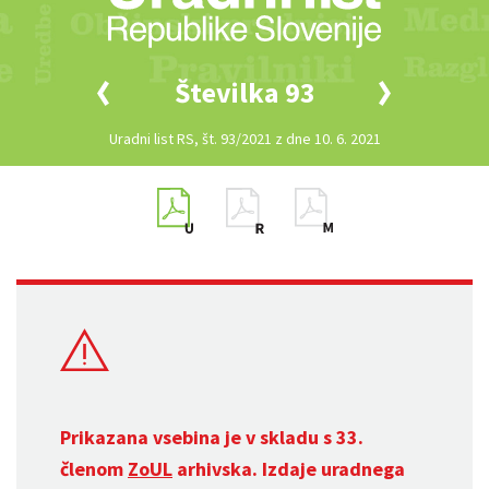
Številka 93
Uradni list RS, št. 93/2021 z dne 10. 6. 2021
Prikazana vsebina je v skladu s 33.
členom
ZoUL
arhivska. Izdaje uradnega