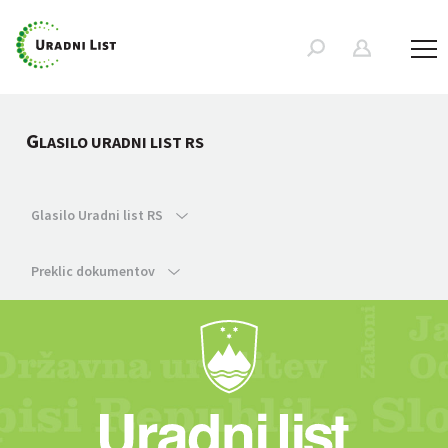
G
LASILO URADNI LIST RS
Glasilo Uradni list RS
Preklic dokumentov