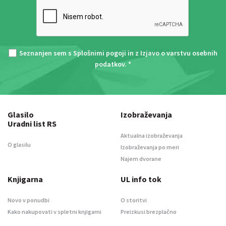
Seznanjen sem s
Splošnimi pogoji
in z
Izjavo o varstvu osebnih
podatkov
. *
Glasilo
Izobraževanja
Uradni list RS
Aktualna izobraževanja
O glasilu
Izobraževanja po meri
Najem dvorane
Knjigarna
UL info tok
Novo v ponudbi
O storitvi
Kako nakupovati v spletni knjigarni
Preizkusi brezplačno