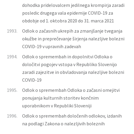
dohodka pridelovalcem jedilnega krompirja zaradi
posledic drugega vala epidemije COVID-19 za
obdobje od 1. oktobra 2020 do 31. marca 2021
1993.
Odlok o začasnih ukrepih za zmanjšanje tveganja
okužbe in preprečevanje širjenja nalezljive bolezni
COVID-19 v upravnih zadevah
1994.
Odlok o spremembah in dopolnitvi Odloka o
določitvi pogojev vstopa v Republiko Slovenijo
zaradi zajezitve in obvladovanja nalezljive bolezni
COVID-19
1995.
Odlok o spremembah Odloka o začasni omejitvi
ponujanja kulturnih storitev končnim
uporabnikom v Republiki Sloveniji
1996.
Odlok o spremembah določenih odlokov, izdanih
na podlagi Zakona o nalezljivih boleznih