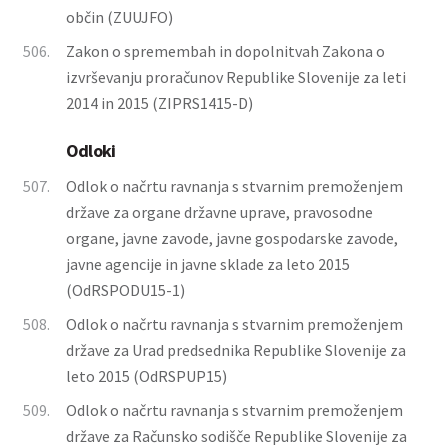
občin (ZUUJFO)
506.
Zakon o spremembah in dopolnitvah Zakona o
izvrševanju proračunov Republike Slovenije za leti
2014 in 2015 (ZIPRS1415-D)
Odloki
507.
Odlok o načrtu ravnanja s stvarnim premoženjem
države za organe državne uprave, pravosodne
organe, javne zavode, javne gospodarske zavode,
javne agencije in javne sklade za leto 2015
(OdRSPODU15-1)
508.
Odlok o načrtu ravnanja s stvarnim premoženjem
države za Urad predsednika Republike Slovenije za
leto 2015 (OdRSPUP15)
509.
Odlok o načrtu ravnanja s stvarnim premoženjem
države za Računsko sodišče Republike Slovenije za