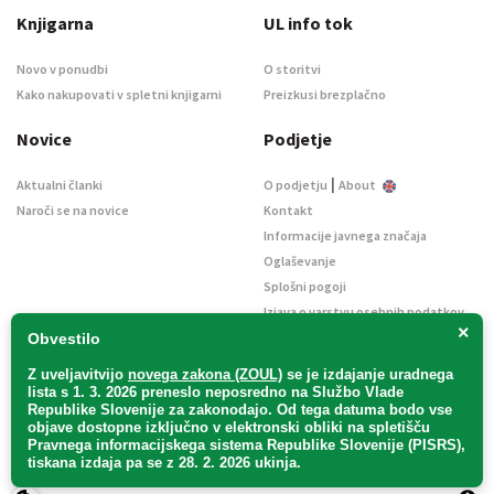
Knjigarna
UL info tok
Novo v ponudbi
O storitvi
Kako nakupovati v spletni knjigarni
Preizkusi brezplačno
Novice
Podjetje
|
Aktualni članki
O podjetju
About
Naroči se na novice
Kontakt
Informacije javnega značaja
Oglaševanje
Splošni pogoji
Izjava o varstvu osebnih podatkov
×
E-dražbe
Obvestilo
Z uveljavitvijo
novega zakona (ZOUL)
se je
izdajanje uradnega
lista s 1. 3. 2026 preneslo
neposredno
na Službo Vlade
Republike Slovenije za zakonodajo
. Od tega datuma bodo vse
objave dostopne izključno v elektronski obliki na spletišču
Pravnega informacijskega sistema Republike Slovenije (PISRS),
Uradni list d. o. o. – v likvidaciji / Vse pravice pridržane.
tiskana izdaja pa se z 28. 2. 2026 ukinja.
Pravna obvestila
/
Piškotki
/ Avtorji:
TriTim spletna agencija
v sodelovanju z