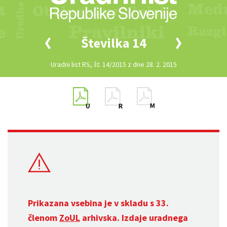
Številka 14
Uradni list RS, št. 14/2015 z dne 28. 2. 2015
Prikazana vsebina je v skladu s 33.
členom
ZoUL
arhivska. Izdaje uradnega