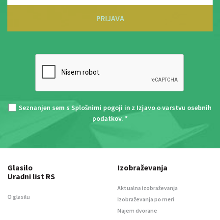
PRIJAVA
Seznanjen sem s
Splošnimi pogoji
in z
Izjavo o varstvu osebnih
podatkov
. *
Glasilo
Izobraževanja
Uradni list RS
Aktualna izobraževanja
O glasilu
Izobraževanja po meri
Najem dvorane