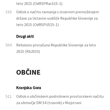
leto 2015 (OdRSPRacS15-1)
510.
Odlok o načrtu ravnanja s stvarnim premoženjem
države za Ustavno sodišče Republike Slovenije za
leto 2015 (OdRSPUS15-1)
Drugi akti
504.
Rebalans proračuna Republike Slovenije za leto
2015 (Rb2015)
OBČINE
Kranjska Gora
511.
Odlok o občinskem podrobnem prostorskem načrtu
za območje DM S4 (travnik) v Mojstrani