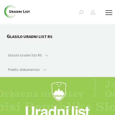
G
LASILO URADNI LIST RS
Glasilo Uradni list RS
Preklic dokumentov