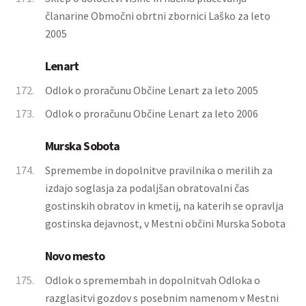
članarine Območni obrtni zbornici Laško za leto
2005
Lenart
172.
Odlok o proračunu Občine Lenart za leto 2005
173.
Odlok o proračunu Občine Lenart za leto 2006
Murska Sobota
174.
Spremembe in dopolnitve pravilnika o merilih za
izdajo soglasja za podaljšan obratovalni čas
gostinskih obratov in kmetij, na katerih se opravlja
gostinska dejavnost, v Mestni občini Murska Sobota
Novo mesto
175.
Odlok o spremembah in dopolnitvah Odloka o
razglasitvi gozdov s posebnim namenom v Mestni