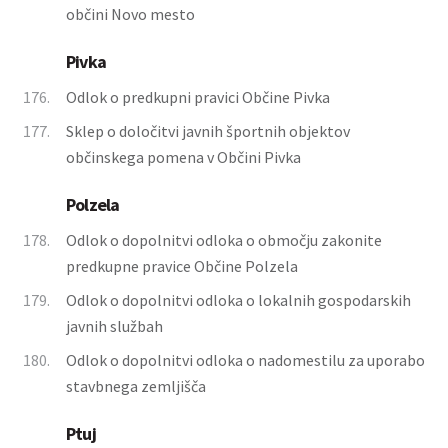
občini Novo mesto
Pivka
176.
Odlok o predkupni pravici Občine Pivka
177.
Sklep o določitvi javnih športnih objektov
občinskega pomena v Občini Pivka
Polzela
178.
Odlok o dopolnitvi odloka o območju zakonite
predkupne pravice Občine Polzela
179.
Odlok o dopolnitvi odloka o lokalnih gospodarskih
javnih službah
180.
Odlok o dopolnitvi odloka o nadomestilu za uporabo
stavbnega zemljišča
Ptuj