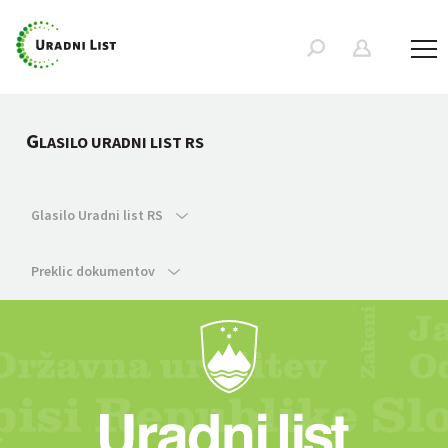
G
LASILO URADNI LIST RS
Glasilo Uradni list RS
Preklic dokumentov