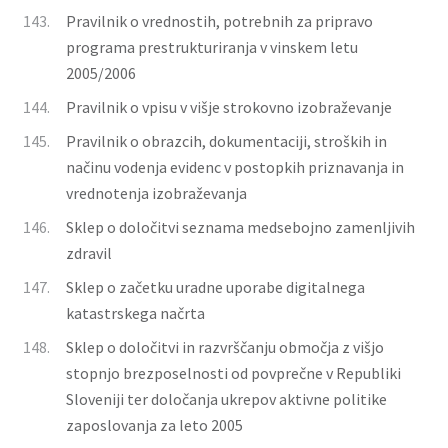
143.
Pravilnik o vrednostih, potrebnih za pripravo
programa prestrukturiranja v vinskem letu
2005/2006
144.
Pravilnik o vpisu v višje strokovno izobraževanje
145.
Pravilnik o obrazcih, dokumentaciji, stroških in
načinu vodenja evidenc v postopkih priznavanja in
vrednotenja izobraževanja
146.
Sklep o določitvi seznama medsebojno zamenljivih
zdravil
147.
Sklep o začetku uradne uporabe digitalnega
katastrskega načrta
148.
Sklep o določitvi in razvrščanju območja z višjo
stopnjo brezposelnosti od povprečne v Republiki
Sloveniji ter določanja ukrepov aktivne politike
zaposlovanja za leto 2005