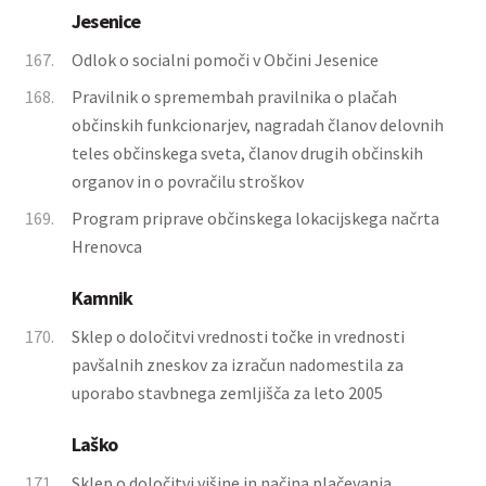
Jesenice
167.
Odlok o socialni pomoči v Občini Jesenice
168.
Pravilnik o spremembah pravilnika o plačah
občinskih funkcionarjev, nagradah članov delovnih
teles občinskega sveta, članov drugih občinskih
organov in o povračilu stroškov
169.
Program priprave občinskega lokacijskega načrta
Hrenovca
Kamnik
170.
Sklep o določitvi vrednosti točke in vrednosti
pavšalnih zneskov za izračun nadomestila za
uporabo stavbnega zemljišča za leto 2005
Laško
171.
Sklep o določitvi višine in načina plačevanja