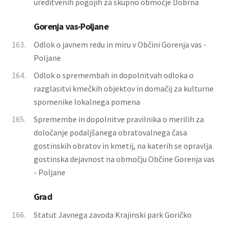
ureditvenih pogojih za skupno območje Dobrna
Gorenja vas-Poljane
163.
Odlok o javnem redu in miru v Občini Gorenja vas -
Poljane
164.
Odlok o spremembah in dopolnitvah odloka o
razglasitvi kmečkih objektov in domačij za kulturne
spomenike lokalnega pomena
165.
Spremembe in dopolnitve pravilnika o merilih za
določanje podaljšanega obratovalnega časa
gostinskih obratov in kmetij, na katerih se opravlja
gostinska dejavnost na območju Občine Gorenja vas
- Poljane
Grad
166.
Statut Javnega zavoda Krajinski park Goričko