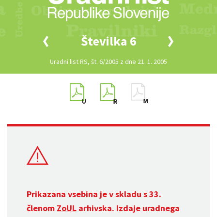
Številka 6
Uradni list RS, št. 6/2005 z dne 21. 1. 2005
Prikazana vsebina je v skladu s 33.
členom
ZoUL
arhivska. Izdaje uradnega