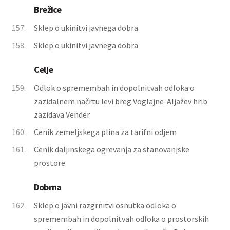
Brežice
157.
Sklep o ukinitvi javnega dobra
158.
Sklep o ukinitvi javnega dobra
Celje
159.
Odlok o spremembah in dopolnitvah odloka o
zazidalnem načrtu levi breg Voglajne-Aljažev hrib
zazidava Vender
160.
Cenik zemeljskega plina za tarifni odjem
161.
Cenik daljinskega ogrevanja za stanovanjske
prostore
Dobrna
162.
Sklep o javni razgrnitvi osnutka odloka o
spremembah in dopolnitvah odloka o prostorskih