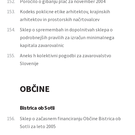
152.
Poročilo o gibanju plač za november 2004
153.
Kodeks poklicne etike arhitektov, krajinskih
arhitektov in prostorskih načrtovalcev
154.
Sklep o spremembah in dopolnitvah sklepa o
podrobnejših pravilih za izračun minimalnega
kapitala zavarovalnic
155.
Aneks h kolektivni pogodbi za zavarovalstvo
Slovenije
OBČINE
Bistrica ob Sotli
156.
Sklep o začasnem financiranju Občine Bistrica ob
Sotli za leto 2005