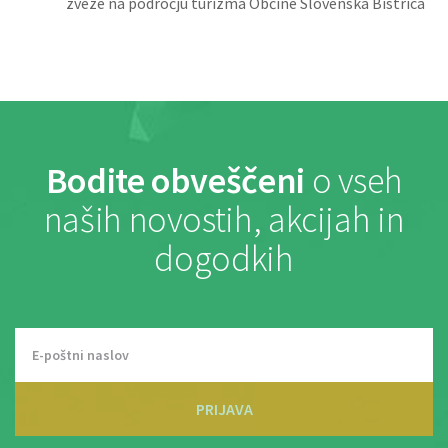
zveze na področju turizma Občine Slovenska Bistrica
Bodite obveščeni
o vseh
naših novostih, akcijah in
dogodkih
PRIJAVA