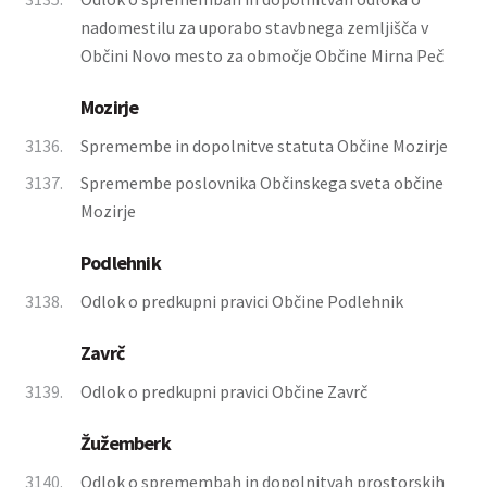
nadomestilu za uporabo stavbnega zemljišča v
Občini Novo mesto za območje Občine Mirna Peč
Mozirje
3136.
Spremembe in dopolnitve statuta Občine Mozirje
3137.
Spremembe poslovnika Občinskega sveta občine
Mozirje
Podlehnik
3138.
Odlok o predkupni pravici Občine Podlehnik
Zavrč
3139.
Odlok o predkupni pravici Občine Zavrč
Žužemberk
3140.
Odlok o spremembah in dopolnitvah prostorskih