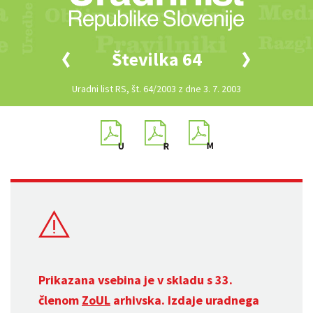
Številka 64
Uradni list RS, št. 64/2003 z dne 3. 7. 2003
Prikazana vsebina je v skladu s 33.
členom
ZoUL
arhivska. Izdaje uradnega