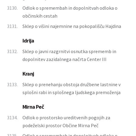
3130.
Odlok o spremembah in dopolnitvah odloka o
občinskih cestah
3131.
Sklep o višini najemnine na pokopališču Hajdina
Idrija
3132.
Sklep o javni razgrnitvi osnutka sprememb in
dopolnitev zazidalnega načrta Center III
Kranj
3133.
Sklep o prenehanju obstoja družbene lastnine v
splošni rabi in splošnega ljudskega premoženja
Mirna Peč
3134.
Odlok o prostorsko ureditvenih pogojih za
podeželski prostor Občine Mirna Peč
3135.
Odlok o spremembah in dopolnitvah odloka o