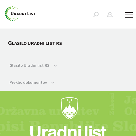
G
LASILO URADNI LIST RS
Glasilo Uradni list RS
Preklic dokumentov