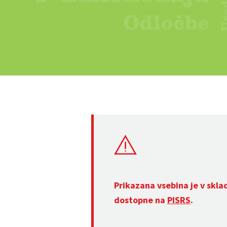
Prikazana vsebina je v skla
dostopne na
PISRS
.