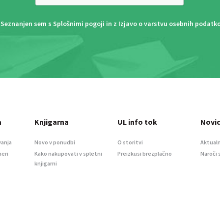
Seznanjen sem s
Splošnimi pogoji
in z
Izjavo o varstvu osebnih podatk
a
Knjigarna
UL info tok
Novi
vanja
Novo v ponudbi
O storitvi
Aktualn
meri
Kako nakupovati v spletni
Preizkusi brezplačno
Naroči 
knjigarni