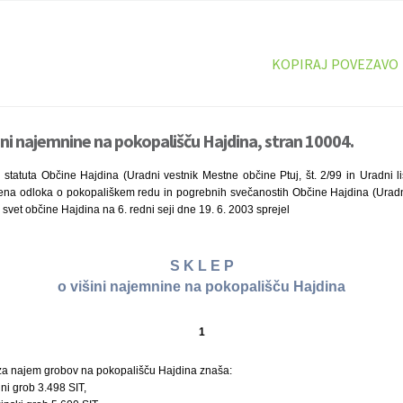
KOPIRAJ POVEZAVO
ini najemnine na pokopališču Hajdina, stran 10004.
statuta Občine Hajdina (Uradni vestnik Mestne občine Ptuj, št. 2/99 in Uradni li
člena odloka o pokopališkem redu in pogrebnih svečanostih Občine Hajdina (Urad
ki svet občine Hajdina na 6. redni seji dne 19. 6. 2003 sprejel
S K L E P
o višini najemnine na pokopališču Hajdina
1
a najem grobov na pokopališču Hajdina znaša:
ni grob 3.498 SIT,