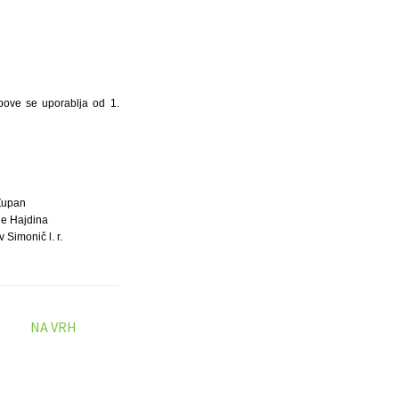
bove se uporablja od 1.
Župan
e Hajdina
 Simonič l. r.
NA VRH