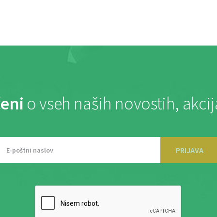
eni
o vseh naših novostih, akci
PRIJAVA