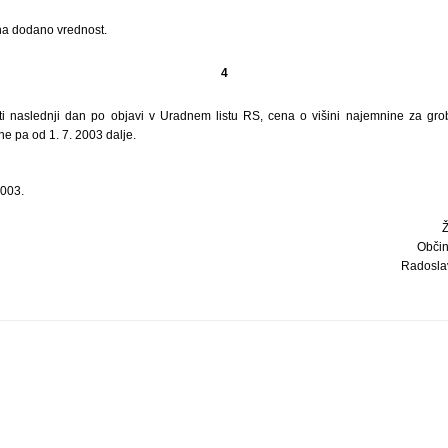
na dodano vrednost.
4
ti naslednji dan po objavi v Uradnem listu RS, cena o višini najemnine za gro
ne pa od 1. 7. 2003 dalje.
2003.
Občin
Radoslav