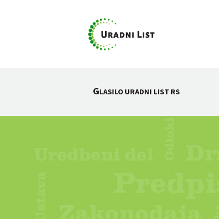
G
LASILO URADNI LIST RS