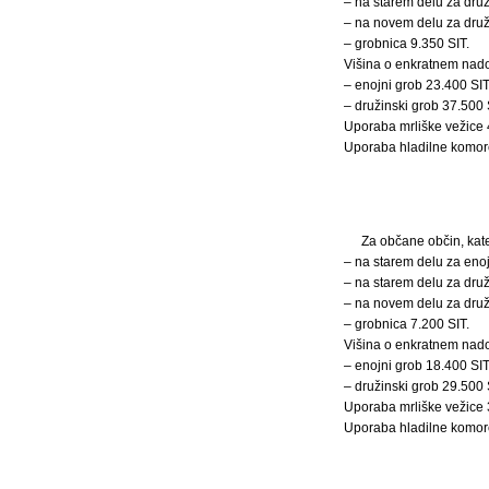
– na starem delu za druž
– na novem delu za druži
– grobnica 9.350 SIT.
Višina o enkratnem nado
– enojni grob 23.400 SIT
– družinski grob 37.500 
Uporaba mrliške vežice 
Uporaba hladilne komor
Za občane občin, kat
– na starem delu za enoj
– na starem delu za druž
– na novem delu za druži
– grobnica 7.200 SIT.
Višina o enkratnem nado
– enojni grob 18.400 SIT
– družinski grob 29.500 
Uporaba mrliške vežice 
Uporaba hladilne komor