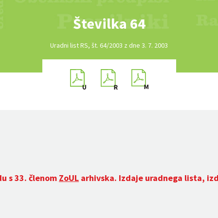
Številka 64
Uradni list RS, št. 64/2003 z dne 3. 7. 2003
du s 33. členom
ZoUL
arhivska. Izdaje uradnega lista, iz