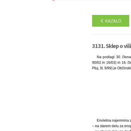
KAZALO
3131. Sklep o viš
Na podlagi 30. člena 
90/02 in 16/03) in 16. 
Ptuj, št. 9/99) je Občins
Enoletna najemnina z
– na starem delu za enoj