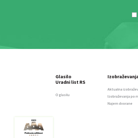
Glasilo
Izobraževanj
Uradni list RS
Aktualna izobraže
O glasilu
Izobraževanja po 
Najem dvorane