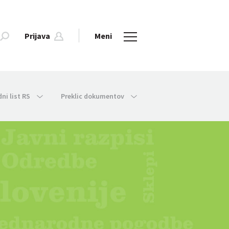
Prijava
Meni
dni list RS
Preklic dokumentov