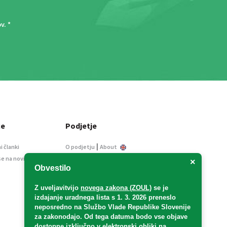
ov
. *
ce
Podjetje
|
i članki
O podjetju
About
se na novice
Kontakt
×
Obvestilo
Informacije javnega
značaja
Z uveljavitvijo
novega zakona (ZOUL)
se je
Oglaševanje
izdajanje uradnega lista s 1. 3. 2026 preneslo
Splošni pogoji
neposredno
na Službo Vlade Republike Slovenije
Izjava o varstvu osebnih
za zakonodajo
. Od tega datuma bodo vse objave
podatkov
dostopne izključno v elektronski obliki na