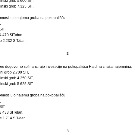
inski grob 5.600 SIT,
nski grob 7.325 SIT,
mestilu o najemu groba na pokopališču:
,
SIT.
4.470 SIT/dan.
e 2.232 SIT/dan.
2
ere dogovorno sofinancirajo investicije na pokopališču Hajdina znaša najemnina:
ni grob 2.700 SIT,
inski grob 4.250 SIT,
nski grob 5.625 SIT,
mestilu o najemu groba na pokopališču:
,
SIT.
3.433 SIT/dan.
e 1.714 SIT/dan.
3