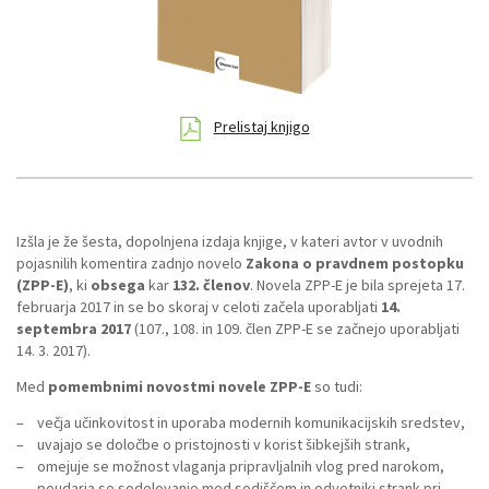
Prelistaj knjigo
Izšla je že šesta, dopolnjena izdaja knjige, v kateri avtor v uvodnih
pojasnilih komentira zadnjo novelo
Zakona o pravdnem postopku
(ZPP-E)
, ki
obsega
kar
132. členov
. Novela ZPP-E je bila sprejeta 17.
februarja 2017 in se bo skoraj v celoti začela uporabljati
14.
septembra 2017
(107., 108. in 109. člen ZPP-E se začnejo uporabljati
14. 3. 2017).
Med
pomembnimi novostmi
novele ZPP-E
so tudi:
– večja učinkovitost in uporaba modernih komunikacijskih sredstev,
– uvajajo se določbe o pristojnosti v korist šibkejših strank,
– omejuje se možnost vlaganja pripravljalnih vlog pred narokom,
– poudarja se sodelovanje med sodiščem in odvetniki strank pri