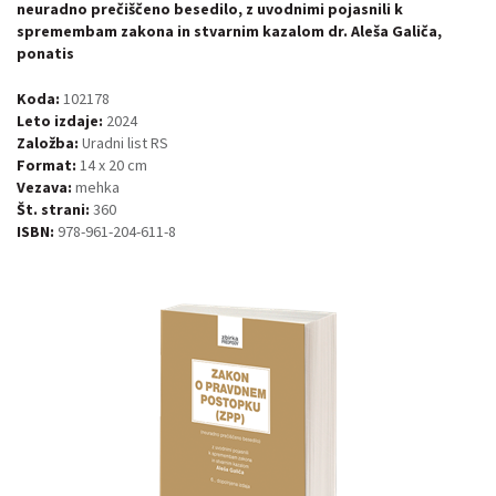
neuradno prečiščeno besedilo, z uvodnimi pojasnili k
spremembam zakona in stvarnim kazalom dr. Aleša Galiča,
ponatis
Koda:
102178
Leto izdaje:
2024
Založba:
Uradni list RS
Format:
14 x 20 cm
Vezava:
mehka
Št. strani:
360
ISBN:
978-961-204-611-8