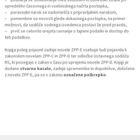
opredelitvi časovnega in vsebinskega načrta postopka,
– poravnalni narok se nadomešča s pripravljalnim narokom,
– pomembne so novosti glede dokaznega postopka, na primer
možnost, da sodišče sodnega izvedenca postavi že pred pravdo,
– prvič se celovito urejata ravnanje s tajnimi podatki in dostop do
teh podatkov.
Knjiga poleg pojasnil zadnje novele ZPP-E vsebuje tudi pojasnila k
zakonskim novelam ZPP-C in ZPP-D ter odločbe Ustavnega sodišča
RS, ki posegajo v zakon v času po sprejemu novele ZPP-D. Knjigi je
dodano
stvarno kazalo
, zadnje spremembe in dopolnitve, določene
z novelo ZPP-E, pa so v zakonu
označene polkrepko
.