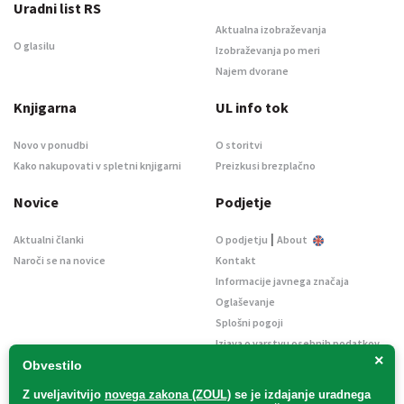
Uradni list RS
Aktualna izobraževanja
O glasilu
Izobraževanja po meri
Najem dvorane
Knjigarna
UL info tok
Novo v ponudbi
O storitvi
Kako nakupovati v spletni knjigarni
Preizkusi brezplačno
Novice
Podjetje
|
Aktualni članki
O podjetju
About
Naroči se na novice
Kontakt
Informacije javnega značaja
Oglaševanje
Splošni pogoji
Izjava o varstvu osebnih podatkov
×
E-dražbe
Obvestilo
Z uveljavitvijo
novega zakona (ZOUL)
se je
izdajanje uradnega