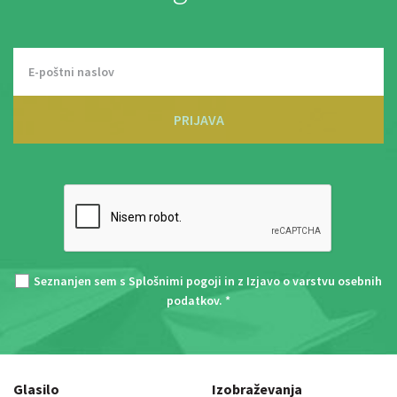
PRIJAVA
Seznanjen sem s
Splošnimi pogoji
in z
Izjavo o varstvu osebnih
podatkov
. *
Glasilo
Izobraževanja