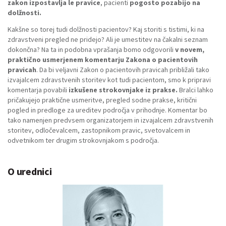
zakon izpostavlja le pravice
, pacienti
pogosto pozabijo na
dolžnosti.
Kakšne so torej tudi dolžnosti pacientov? Kaj storiti s tistimi, ki na
zdravstveni pregled ne pridejo? Ali je umestitev na čakalni seznam
dokončna? Na ta in podobna vprašanja bomo odgovorili
v novem,
praktično usmerjenem komentarju Zakona o pacientovih
pravicah
. Da bi veljavni Zakon o pacientovih pravicah približali tako
izvajalcem zdravstvenih storitev kot tudi pacientom, smo k pripravi
komentarja povabili
izkušene strokovnjake iz prakse.
Bralci lahko
pričakujejo praktične usmeritve, pregled sodne prakse, kritični
pogled in predloge za ureditev področja v prihodnje. Komentar bo
tako namenjen predvsem organizatorjem in izvajalcem zdravstvenih
storitev, odločevalcem, zastopnikom pravic, svetovalcem in
odvetnikom ter drugim strokovnjakom s področja.
O urednici