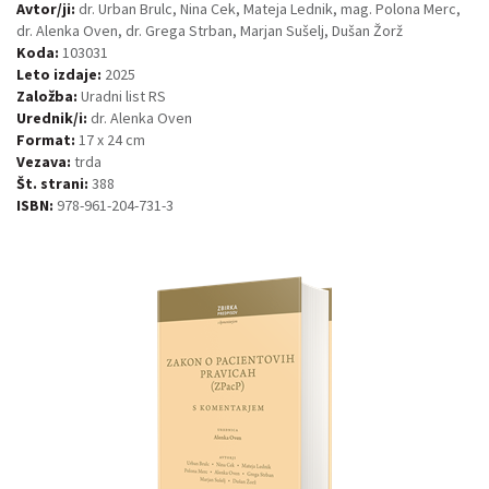
Avtor/ji:
dr. Urban Brulc, Nina Cek, Mateja Lednik, mag. Polona Merc,
dr. Alenka Oven, dr. Grega Strban, Marjan Sušelj, Dušan Žorž
Koda:
103031
Leto izdaje:
2025
Založba:
Uradni list RS
Urednik/i:
dr. Alenka Oven
Format:
17 x 24 cm
Vezava:
trda
Št. strani:
388
ISBN:
978-961-204-731-3