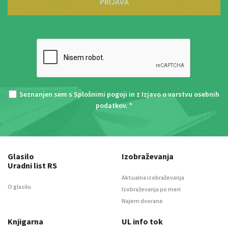
PRIJAVA
Seznanjen sem s
Splošnimi pogoji
in z
Izjavo o varstvu osebnih
podatkov
. *
Glasilo
Izobraževanja
Uradni list RS
Aktualna izobraževanja
O glasilu
Izobraževanja po meri
Najem dvorane
Knjigarna
UL info tok