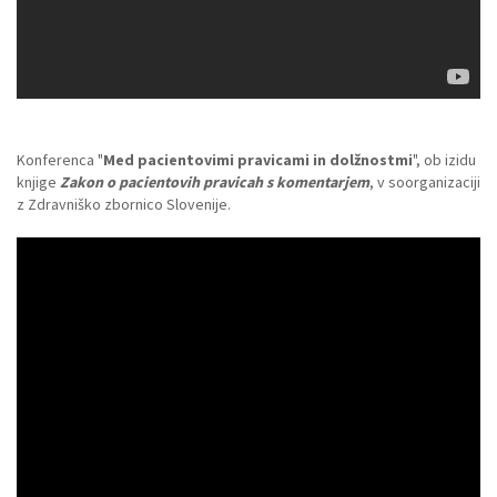
Konferenca "
Med pacientovimi pravicami in dolžnostmi
", ob izidu
knjige
Zakon o pacientovih pravicah s komentarjem
, v soorganizaciji
z Zdravniško zbornico Slovenije.