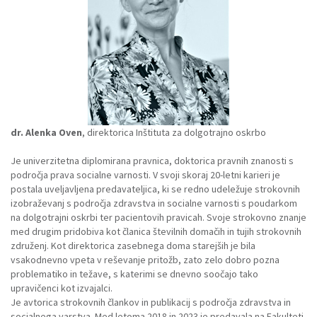
dr. Alenka Oven
, direktorica Inštituta za dolgotrajno oskrbo
Je univerzitetna diplomirana pravnica, doktorica pravnih znanosti s
področja prava socialne varnosti. V svoji skoraj 20-letni karieri je
postala uveljavljena predavateljica, ki se redno udeležuje strokovnih
izobraževanj s področja zdravstva in socialne varnosti s poudarkom
na dolgotrajni oskrbi ter pacientovih pravicah. Svoje strokovno znanje
med drugim pridobiva kot članica številnih domačih in tujih strokovnih
združenj. Kot direktorica zasebnega doma starejših je bila
vsakodnevno vpeta v reševanje pritožb, zato zelo dobro pozna
problematiko in težave, s katerimi se dnevno soočajo tako
upravičenci kot izvajalci.
Je avtorica strokovnih člankov in publikacij s področja zdravstva in
socialnega varstva. Med letoma 2018 in 2023 je predavala na Fakulteti