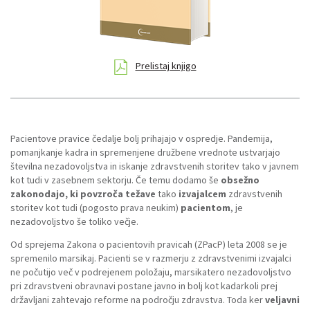
Prelistaj knjigo
Pacientove pravice čedalje bolj prihajajo v ospredje. Pandemija,
pomanjkanje kadra in spremenjene družbene vrednote ustvarjajo
številna nezadovoljstva in iskanje zdravstvenih storitev tako v javnem
kot tudi v zasebnem sektorju. Če temu dodamo še
obsežno
zakonodajo, ki povzroča težave
tako
izvajalcem
zdravstvenih
storitev kot tudi (pogosto prava neukim)
pacientom
, je
nezadovoljstvo še toliko večje.
Od sprejema Zakona o pacientovih pravicah (ZPacP) leta 2008 se je
spremenilo marsikaj. Pacienti se v razmerju z zdravstvenimi izvajalci
ne počutijo več v podrejenem položaju, marsikatero nezadovoljstvo
pri zdravstveni obravnavi postane javno in bolj kot kadarkoli prej
državljani zahtevajo reforme na področju zdravstva. Toda ker
veljavni