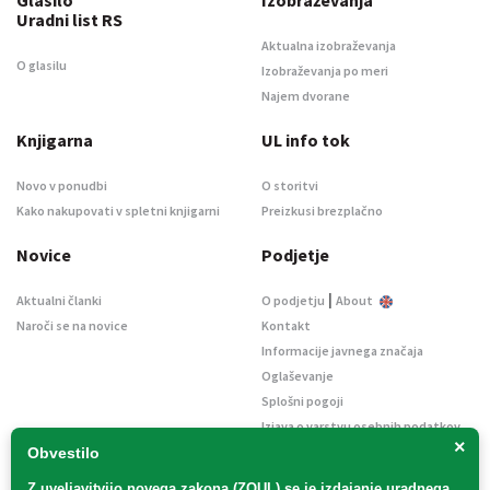
Uradni list RS
Aktualna izobraževanja
O glasilu
Izobraževanja po meri
Najem dvorane
Knjigarna
UL info tok
Novo v ponudbi
O storitvi
Kako nakupovati v spletni knjigarni
Preizkusi brezplačno
Novice
Podjetje
|
Aktualni članki
O podjetju
About
Naroči se na novice
Kontakt
Informacije javnega značaja
Oglaševanje
Splošni pogoji
Izjava o varstvu osebnih podatkov
×
E-dražbe
Obvestilo
Z uveljavitvijo
novega zakona (ZOUL)
se je
izdajanje uradnega