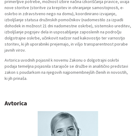
primerljive potrebe, možnost izbire načina izkoriščanja pravice, uvaja
nove storitve (storitve za krepitev in ohranjanje samostojnosti, e-
oskrbo in zdravstveno nego na domu), koordinirano izvajanje,
izboljšanje statusa družinskih pomočnikov (nadomestilo za izpadli
dohodek in možnost 21 dni nadomestne oskrbe), sistemsko ureditev,
izboljšanje pogojev dela in usposabljanje zaposlenih na področju
dolgotrajne oskrbe, učinkovit nadzor nad kakovostjo ter varnostjo
storitev, ki jih uporabniki prejemajo, in višjo transparentnost porabe
javnih virov.
Avtorica uvodnih pojasnil k novemu Zakonu o dolgotrajni oskrbi
podaja temeljna pojasnila starajoče se družbe in analitično predstavi
zakon s poudarkom na njegovih najpomembnejših členih in novostih,
ki jih prinaša.
Avtorica