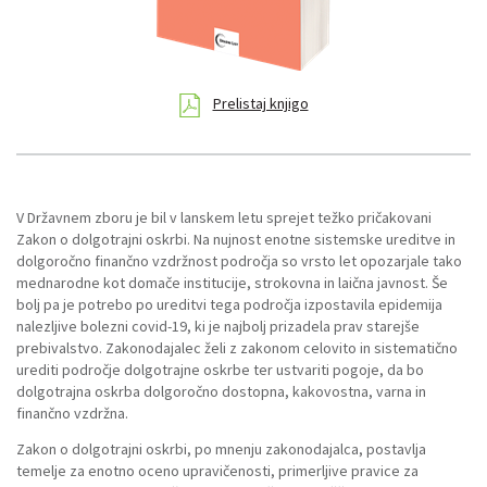
Prelistaj knjigo
V Državnem zboru je bil v lanskem letu sprejet težko pričakovani
Zakon o dolgotrajni oskrbi. Na nujnost enotne sistemske ureditve in
dolgoročno finančno vzdržnost področja so vrsto let opozarjale tako
mednarodne kot domače institucije, strokovna in laična javnost. Še
bolj pa je potrebo po ureditvi tega področja izpostavila epidemija
nalezljive bolezni covid-19, ki je najbolj prizadela prav starejše
prebivalstvo. Zakonodajalec želi z zakonom celovito in sistematično
urediti področje dolgotrajne oskrbe ter ustvariti pogoje, da bo
dolgotrajna oskrba dolgoročno dostopna, kakovostna, varna in
finančno vzdržna.
Zakon o dolgotrajni oskrbi, po mnenju zakonodajalca, postavlja
temelje za enotno oceno upravičenosti, primerljive pravice za