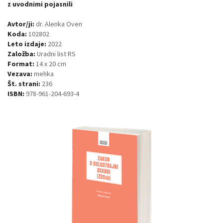
z uvodnimi pojasnili
Avtor/ji:
dr. Alenka Oven
Koda:
102802
Leto izdaje:
2022
Založba:
Uradni list RS
Format:
14 x 20 cm
Vezava:
mehka
Št. strani:
236
ISBN:
978-961-204-693-4