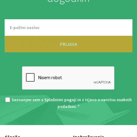
PRIJAVA
Seznanjen sem s
Splošnimi pogoji
in z
Izjavo o varstvu osebnih
podatkov
. *
Glasilo
Izobraževanja