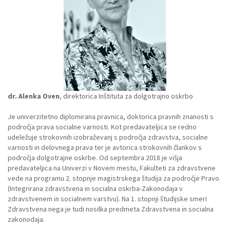
dr. Alenka Oven
, direktorica Inštituta za dolgotrajno oskrbo
Je univerzitetno diplomirana pravnica, doktorica pravnih znanosti s
področja prava socialne varnosti. Kot predavateljica se redno
udeležuje strokovnih izobraževanj s področja zdravstva, socialne
varnosti in delovnega prava ter je avtorica strokovnih člankov s
področja dolgotrajne oskrbe. Od septembra 2018 je višja
predavateljica na Univerzi v Novem mestu, Fakulteti za zdravstvene
vede na programu 2. stopnje magistrskega študija za področje Pravo
(Integrirana zdravstvena in socialna oskrba-Zakonodaja v
zdravstvenem in socialnem varstvu). Na 1. stopnji študijske smeri
Zdravstvena nega je tudi nosilka predmeta Zdravstvena in socialna
zakonodaja.