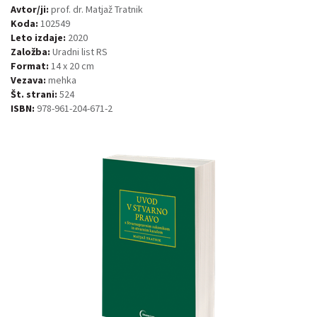
Avtor/ji:
prof. dr. Matjaž Tratnik
Koda:
102549
Leto izdaje:
2020
Založba:
Uradni list RS
Format:
14 x 20 cm
Vezava:
mehka
Št. strani:
524
ISBN:
978-961-204-671-2