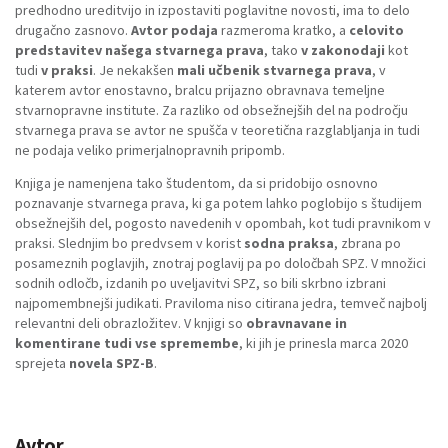
predhodno ureditvijo in izpostaviti poglavitne novosti, ima to delo
drugačno zasnovo.
Avtor podaja
razmeroma kratko, a
celovito
predstavitev našega stvarnega prava
, tako
v zakonodaji
kot
tudi
v praksi
. Je nekakšen
mali učbenik stvarnega prava
, v
katerem avtor enostavno, bralcu prijazno obravnava temeljne
stvarnopravne institute. Za razliko od obsežnejših del na področju
stvarnega prava se avtor ne spušča v teoretična razglabljanja in tudi
ne podaja veliko primerjalnopravnih pripomb.
Knjiga je namenjena tako študentom, da si pridobijo osnovno
poznavanje stvarnega prava, ki ga potem lahko poglobijo s študijem
obsežnejših del, pogosto navedenih v opombah, kot tudi pravnikom v
praksi. Slednjim bo predvsem v korist
sodna praksa
, zbrana po
posameznih poglavjih, znotraj poglavij pa po določbah SPZ. V množici
sodnih odločb, izdanih po uveljavitvi SPZ, so bili skrbno izbrani
najpomembnejši judikati. Praviloma niso citirana jedra, temveč najbolj
relevantni deli obrazložitev. V knjigi so
obravnavane in
komentirane tudi vse spremembe
, ki jih je prinesla marca 2020
sprejeta
novela SPZ-B
.
Avtor