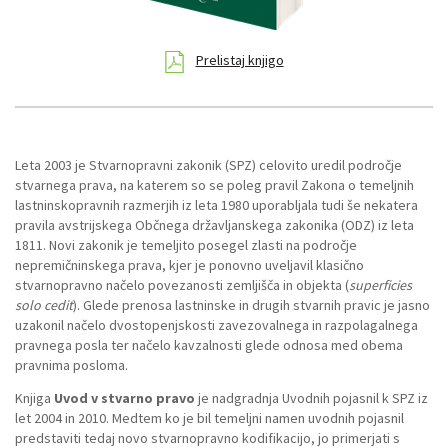
Prelistaj knjigo
Leta 2003 je Stvarnopravni zakonik (SPZ) celovito uredil področje
stvarnega prava, na katerem so se poleg pravil Zakona o temeljnih
lastninskopravnih razmerjih iz leta 1980 uporabljala tudi še nekatera
pravila avstrijskega Občnega državljanskega zakonika (ODZ) iz leta
1811. Novi zakonik je temeljito posegel zlasti na področje
nepremičninskega prava, kjer je ponovno uveljavil klasično
stvarnopravno načelo povezanosti zemljišča in objekta (
superficies
solo cedit
). Glede prenosa lastninske in drugih stvarnih pravic je jasno
uzakonil načelo dvostopenjskosti zavezovalnega in razpolagalnega
pravnega posla ter načelo kavzalnosti glede odnosa med obema
pravnima posloma.
Knjiga
Uvod v stvarno pravo
je nadgradnja Uvodnih pojasnil k SPZ iz
let 2004 in 2010. Medtem ko je bil temeljni namen uvodnih pojasnil
predstaviti tedaj novo stvarnopravno kodifikacijo, jo primerjati s