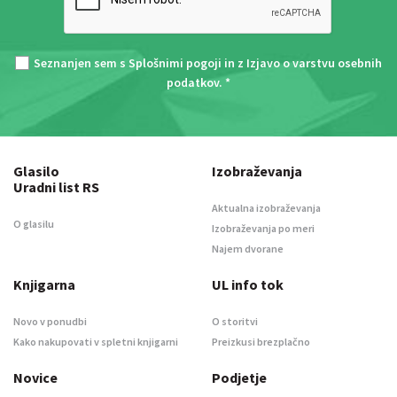
Seznanjen sem s
Splošnimi pogoji
in z
Izjavo o varstvu osebnih
podatkov
. *
Glasilo
Izobraževanja
Uradni list RS
Aktualna izobraževanja
O glasilu
Izobraževanja po meri
Najem dvorane
Knjigarna
UL info tok
Novo v ponudbi
O storitvi
Kako nakupovati v spletni knjigarni
Preizkusi brezplačno
Novice
Podjetje