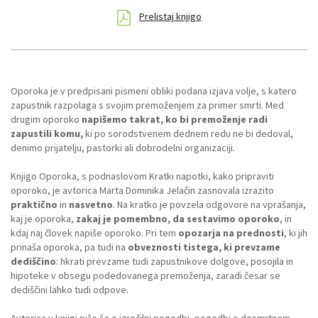
Prelistaj knjigo
Oporoka je v predpisani pismeni obliki podana izjava volje, s katero
zapustnik razpolaga s svojim premoženjem za primer smrti. Med
drugim oporoko
napišemo takrat, ko bi premoženje radi
zapustili komu,
ki po sorodstvenem dednem redu ne bi dedoval,
denimo prijatelju, pastorki ali dobrodelni organizaciji.
Knjigo Oporoka, s podnaslovom Kratki napotki, kako pripraviti
oporoko, je avtorica Marta Dominika Jelačin zasnovala izrazito
praktično
in
nasvetno
. Na kratko je povzela odgovore na vprašanja,
kaj je oporoka,
zakaj je pomembno, da sestavimo oporoko
, in
kdaj naj človek napiše oporoko. Pri tem
opozarja na prednosti
, ki jih
prinaša oporoka, pa tudi na
obveznosti tistega, ki prevzame
dediščino
: hkrati prevzame tudi zapustnikove dolgove, posojila in
hipoteke v obsegu podedovanega premoženja, zaradi česar se
dediščini lahko tudi odpove.
Avtorica v knjigi piše še o izročilni pogodbi, pogodbi o dosmrtnem