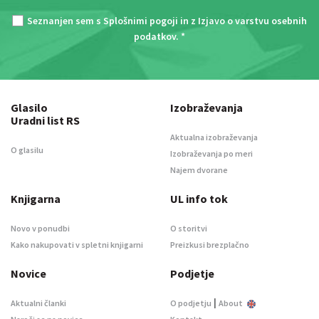
Seznanjen sem s
Splošnimi pogoji
in z
Izjavo o varstvu osebnih
podatkov
. *
Glasilo
Izobraževanja
Uradni list RS
Aktualna izobraževanja
O glasilu
Izobraževanja po meri
Najem dvorane
Knjigarna
UL info tok
Novo v ponudbi
O storitvi
Kako nakupovati v spletni knjigarni
Preizkusi brezplačno
Novice
Podjetje
|
Aktualni članki
O podjetju
About