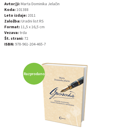
Avtor/ji:
Marta Dominika Jelačin
Koda:
101388
Leto izdaje:
2011
Založba:
Uradni list RS
Format:
11,5 x 16,5 cm
Vezava:
trda
Št. strani:
72
ISBN:
978-961-204-465-7
Razprodano