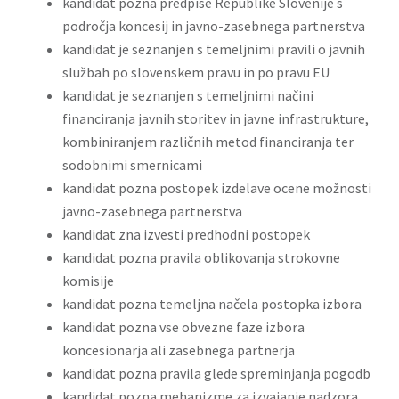
kandidat pozna predpise Republike Slovenije s
področja koncesij in javno-zasebnega partnerstva
kandidat je seznanjen s temeljnimi pravili o javnih
službah po slovenskem pravu in po pravu EU
kandidat je seznanjen s temeljnimi načini
financiranja javnih storitev in javne infrastrukture,
kombiniranjem različnih metod financiranja ter
sodobnimi smernicami
kandidat pozna postopek izdelave ocene možnosti
javno-zasebnega partnerstva
kandidat zna izvesti predhodni postopek
kandidat pozna pravila oblikovanja strokovne
komisije
kandidat pozna temeljna načela postopka izbora
kandidat pozna vse obvezne faze izbora
koncesionarja ali zasebnega partnerja
kandidat pozna pravila glede spreminjanja pogodb
kandidat pozna mehanizme za izvajanje nadzora