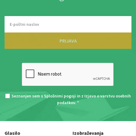
PRIJAVA
Seznanjen sem s
Splošnimi pogoji
in z
Izjavo o varstvu osebnih
podatkov
. *
Glasilo
Izobraževanja