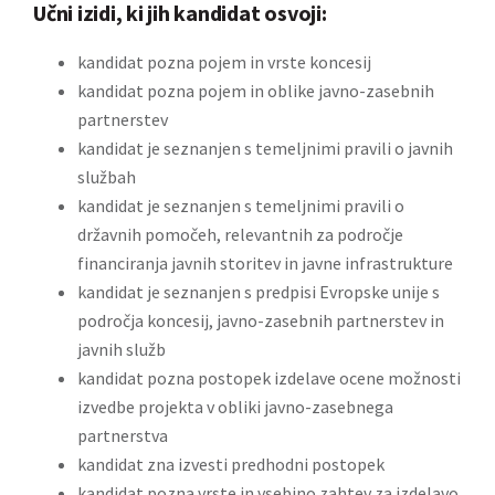
Učni izidi, ki jih kandidat osvoji:
kandidat pozna pojem in vrste koncesij
kandidat pozna pojem in oblike javno-zasebnih
partnerstev
kandidat je seznanjen s temeljnimi pravili o javnih
službah
kandidat je seznanjen s temeljnimi pravili o
državnih pomočeh, relevantnih za področje
financiranja javnih storitev in javne infrastrukture
kandidat je seznanjen s predpisi Evropske unije s
področja koncesij, javno-zasebnih partnerstev in
javnih služb
kandidat pozna postopek izdelave ocene možnosti
izvedbe projekta v obliki javno-zasebnega
partnerstva
kandidat zna izvesti predhodni postopek
kandidat pozna vrste in vsebino zahtev za izdelavo