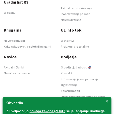
Uradni list RS
Aktualna izobraževanja
O glasilu
Izobraževanja po meri
Najem dvorane
Knjigarna
UL info tok
Novo v ponudbi
O storitvi
Kako nakupovati v spletni knjigarni
Preizkusi brezplačno
Novice
Podjetje
|
Aktualni članki
O podjetju
About
Naroči se na novice
Kontakt
Informacije javnega značaja
Oglaševanje
Splošni pogoji
Izjava o varstvu osebnih podatkov
×
E-dražbe
Obvestilo
Z uveljavitvijo
novega zakona (ZOUL)
se je
izdajanje uradnega