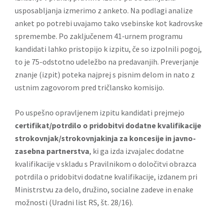
usposabljanja izmerimo z anketo. Na podlagi analize
anket po potrebi uvajamo tako vsebinske kot kadrovske
spremembe. Po zaključenem 41-urnem programu
kandidati lahko pristopijo k izpitu, če so izpolnili pogoj,
to je 75-odstotno udeležbo na predavanjih. Preverjanje
znanje (izpit) poteka najprej s pisnim delom in nato z
ustnim zagovorom pred tričlansko komisijo.
Po uspešno opravljenem izpitu kandidati prejmejo
certifikat/potrdilo o pridobitvi dodatne kvalifikacije
strokovnjak/strokovnjakinja za koncesije in javno-
zasebna partnerstva
, ki ga izda izvajalec dodatne
kvalifikacije v skladu s Pravilnikom o določitvi obrazca
potrdila o pridobitvi dodatne kvalifikacije, izdanem pri
Ministrstvu za delo, družino, socialne zadeve in enake
možnosti (Uradni list RS, št. 28/16).