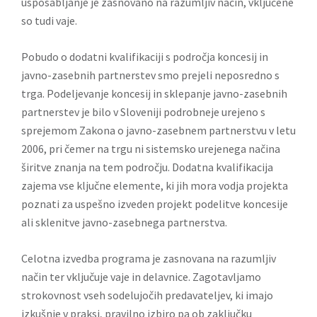
usposabljanje je zasnovano na razumljiv način, vključene
so tudi vaje.
Pobudo o dodatni kvalifikaciji s področja koncesij in
javno-zasebnih partnerstev smo prejeli neposredno s
trga. Podeljevanje koncesij in sklepanje javno-zasebnih
partnerstev je bilo v Sloveniji podrobneje urejeno s
sprejemom Zakona o javno-zasebnem partnerstvu v letu
2006, pri čemer na trgu ni sistemsko urejenega načina
širitve znanja na tem področju. Dodatna kvalifikacija
zajema vse ključne elemente, ki jih mora vodja projekta
poznati za uspešno izveden projekt podelitve koncesije
ali sklenitve javno-zasebnega partnerstva.
Celotna izvedba programa je zasnovana na razumljiv
način ter vključuje vaje in delavnice. Zagotavljamo
strokovnost vseh sodelujočih predavateljev, ki imajo
izkušnje v praksi, pravilno izbiro pa ob zaključku