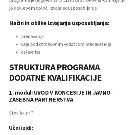
programa je odgovorna tričlanska strokovna komisija, ki
jo s sklepom določi izvajalec usposabljanja.
Način in oblike izvajanja usposabljanja:
predavanja
vaje pod strokovnim vodstvom predavatelja
delavnice
STRUKTURA PROGRAMA
DODATNE KVALIFIKACIJE
1. modul: UVOD V KONCESIJE IN JAVNO-
ZASEBNA PARTNERSTVA
Število ur: 7
Učni izidi: