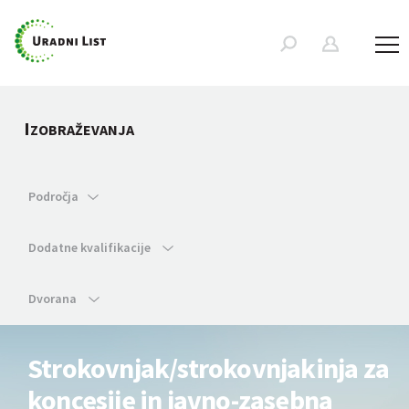
I
ZOBRAŽEVANJA
Področja
Dodatne kvalifikacije
Dvorana
Strokovnjak/strokovnjakinja za
koncesije in javno-zasebna