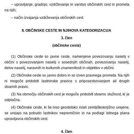
– upravljanje, gradnjo, vzdrževanje in varstvo občinskih cest in prometa
na njih;
– način izvajanja vzdrževanja občinskih cest.
II. OBČINSKE CESTE IN NJIHOVA KATEGORIZACIJA
3. člen
(občinske ceste)
(1) Občinske ceste so javne ceste, namenjene povezovanju naselij v
občini s povezovanjem naselij v sosednjih občinah, povezovanju naselij,
delov naselij, naravnih in kulturnih znamenitosti in objektov v občini.
(2) Občinske ceste so javno dobro in so izven pravnega prometa. Na njih
ni mogoče pridobiti lastninske pravice s priposestvovanjem ali drugih
stvarnih pravic.
(3) Na območju občinskih cest je mogoče pridobiti stvarno služnost, ki je
odplačna.
(4) Občinske ceste, ki še niso geodetsko in/ali zemljiškoknjižno urejene,
se urejajo na pobudo lastnikov nepremičnin in na podlagi letnega plana
upravljavca občinskih cest.
4. člen