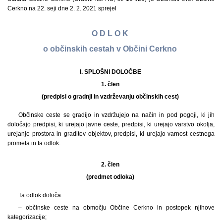
Cerkno na 22. seji dne 2. 2. 2021 sprejel
O D L O K
o občinskih cestah v Občini Cerkno
I. SPLOŠNI DOLOČBE
1. člen
(predpisi o gradnji in vzdrževanju občinskih cest)
Občinske ceste se gradijo in vzdržujejo na način in pod pogoji, ki jih
določajo predpisi, ki urejajo javne ceste, predpisi, ki urejajo varstvo okolja,
urejanje prostora in graditev objektov, predpisi, ki urejajo varnost cestnega
prometa in ta odlok.
2. člen
(predmet odloka)
Ta odlok določa:
– občinske ceste na območju Občine Cerkno in postopek njihove
kategorizacije;