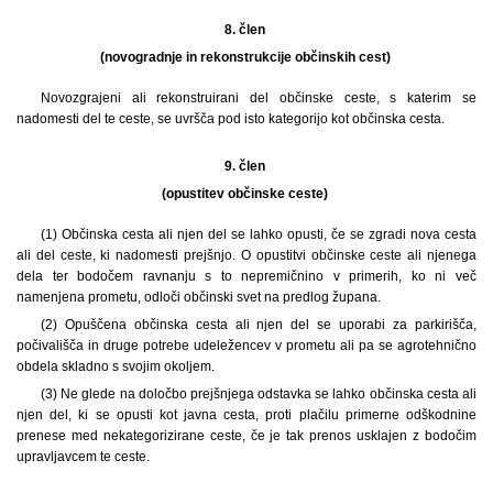
8. člen
(novogradnje in rekonstrukcije občinskih cest)
Novozgrajeni ali rekonstruirani del občinske ceste, s katerim se
nadomesti del te ceste, se uvršča pod isto kategorijo kot občinska cesta.
9. člen
(opustitev občinske ceste)
(1) Občinska cesta ali njen del se lahko opusti, če se zgradi nova cesta
ali del ceste, ki nadomesti prejšnjo. O opustitvi občinske ceste ali njenega
dela ter bodočem ravnanju s to nepremičnino v primerih, ko ni več
namenjena prometu, odloči občinski svet na predlog župana.
(2) Opuščena občinska cesta ali njen del se uporabi za parkirišča,
počivališča in druge potrebe udeležencev v prometu ali pa se agrotehnično
obdela skladno s svojim okoljem.
(3) Ne glede na določbo prejšnjega odstavka se lahko občinska cesta ali
njen del, ki se opusti kot javna cesta, proti plačilu primerne odškodnine
prenese med nekategorizirane ceste, če je tak prenos usklajen z bodočim
upravljavcem te ceste.