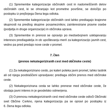
(1) Spremembe kategorizacije občinskih cest in nadomeščenih delov
občinskih cest, ki se ohranjajo kot prometne površine, se določijo po
postopku iz prejšnjega člena tega odloka.
(2) Spremembe kategorizacije občinskih cest lahko predlagajo krajevne
skupnosti na predlog skupine posameznikov, zainteresirane pravne osebe
(podjetja in druge organizacije) in občinska uprava.
(3) Spremembe in prenosi se opravijo po medsebojnem usklajevanju
interesov predlagatelja in ob upoštevanju meril za kategorizacijo javnih cest,
vedno pa pred predajo nove ceste v promet.
7. člen
(prenos nekategoriziranih cest med občinske ceste)
(1) Za nekategorizirano cesto, po kateri poteka javni promet, lahko lastnik
ali od njega pooblaščeni upravljavec predlaga občini prenos med občinske
ceste.
(2) Nekategorizirana cesta se lahko prenese med občinske ceste, če
obstaja javni interes in je geodetsko odmerjena.
(3) O prenosu nekategoriziranih cest med občinske ceste odloči Občinski
svet Občine Cerkno, njena kategorizacija pa se opravi po postopku iz
6. člena tega odloka.