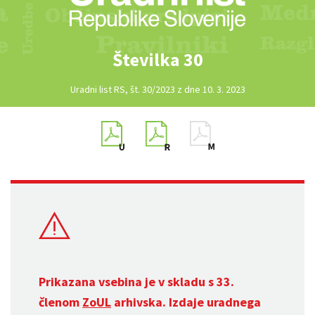
Številka 30
Uradni list RS, št. 30/2023 z dne 10. 3. 2023
Prikazana vsebina je v skladu s 33.
členom
ZoUL
arhivska. Izdaje uradnega