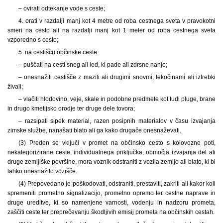
– ovirati odtekanje vode s ceste;
4. orati v razdalji manj kot 4 metre od roba cestnega sveta v pravokotni
smeri na cesto ali na razdalji manj kot 1 meter od roba cestnega sveta
vzporedno s cesto;
5. na cestišču občinske ceste:
– puščati na cesti sneg ali led, ki pade ali zdrsne nanjo;
– onesnažiti cestišče z mazili ali drugimi snovmi, tekočinami ali iztrebki
živali;
– vlačiti hlodovino, veje, skale in podobne predmete kot tudi pluge, brane
in drugo kmetijsko orodje ter druge dele tovora;
– razsipati sipek material, razen posipnih materialov v času izvajanja
zimske službe, nanašati blato ali ga kako drugače onesnaževati.
(3) Preden se vključi v promet na občinsko cesto s kolovozne poti,
nekategorizirane ceste, individualnega priključka, območja izvajanja del ali
druge zemljiške površine, mora voznik odstraniti z vozila zemljo ali blato, ki bi
lahko onesnažilo vozišče.
(4) Prepovedano je poškodovati, odstraniti, prestaviti, zakriti ali kakor koli
spremeniti prometno signalizacijo, prometno opremo ter cestne naprave in
druge ureditve, ki so namenjene varnosti, vodenju in nadzoru prometa,
zaščiti ceste ter preprečevanju škodljivih emisij prometa na občinskih cestah.