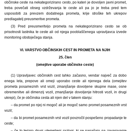
občinske ceste na nekategorizirano cesto, po kateri je dovoljen javni promet,
treba povečati obseg vzdrževanja te ceste ali pa jo je treba pred tem
usposobiti za prevzem dodatnega prometa, krije stroške teh ukrepov
predlagatelj preusmeritve prometa.
(3) Pred preusmeritvijo prometa na nekategorizirano cesto se ob
prisotnosti lastnika te ceste ali od njega pooblaščenega upravljavca izvede
monitoring obstoječega stanja.
VI. VARSTVO OBČINSKIH CEST IN PROMETA NA NJIH
25. člen
(omejitve uporabe občinske ceste)
(1) Upravljavec občinskih cest lahko začasno, vendar največ za dobo
enega leta, prepove ali omeji uporabo ceste ali njenega dela (omejitev
prometa posameznih vrst vozil, zmanjšanje dovoljene skupne mase, osne
obremenitve ali dimenzij vozil, zmanjšanje dovoljenje hitrosti vozil, in drugi
ukrepi), če je občinska cesta ali njen del v takem stanju:
– da promet po njej ni mogoč ali je mogoč samo promet posameznih vrst
vozil;
– da bi promet posameznih vrst vozil povzročil pospešeno propadanje te
ceste;
– če to terjajo drugi utemeljeni razlogi, ki se nanašajo na zavarovanje