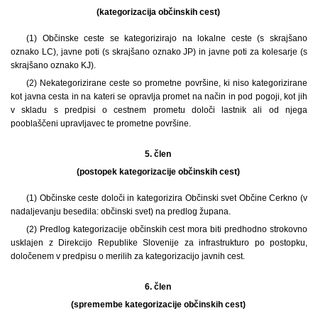
(kategorizacija občinskih cest)
(1) Občinske ceste se kategorizirajo na lokalne ceste (s skrajšano
oznako LC), javne poti (s skrajšano oznako JP) in javne poti za kolesarje (s
skrajšano oznako KJ).
(2) Nekategorizirane ceste so prometne površine, ki niso kategorizirane
kot javna cesta in na kateri se opravlja promet na način in pod pogoji, kot jih
v skladu s predpisi o cestnem prometu določi lastnik ali od njega
pooblaščeni upravljavec te prometne površine.
5. člen
(postopek kategorizacije občinskih cest)
(1) Občinske ceste določi in kategorizira Občinski svet Občine Cerkno (v
nadaljevanju besedila: občinski svet) na predlog župana.
(2) Predlog kategorizacije občinskih cest mora biti predhodno strokovno
usklajen z Direkcijo Republike Slovenije za infrastrukturo po postopku,
določenem v predpisu o merilih za kategorizacijo javnih cest.
6. člen
(spremembe kategorizacije občinskih cest)