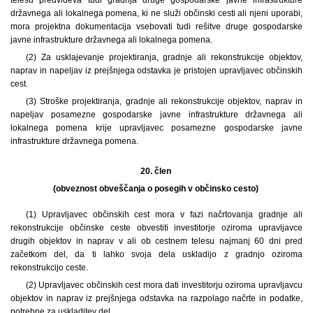
državnega ali lokalnega pomena, ki ne služi občinski cesti ali njeni uporabi,
mora projektna dokumentacija vsebovati tudi rešitve druge gospodarske
javne infrastrukture državnega ali lokalnega pomena.
(2) Za usklajevanje projektiranja, gradnje ali rekonstrukcije objektov,
naprav in napeljav iz prejšnjega odstavka je pristojen upravljavec občinskih
cest.
(3) Stroške projektiranja, gradnje ali rekonstrukcije objektov, naprav in
napeljav posamezne gospodarske javne infrastrukture državnega ali
lokalnega pomena krije upravljavec posamezne gospodarske javne
infrastrukture državnega pomena.
20. člen
(obveznost obveščanja o posegih v občinsko cesto)
(1) Upravljavec občinskih cest mora v fazi načrtovanja gradnje ali
rekonstrukcije občinske ceste obvestiti investitorje oziroma upravljavce
drugih objektov in naprav v ali ob cestnem telesu najmanj 60 dni pred
začetkom del, da ti lahko svoja dela uskladijo z gradnjo oziroma
rekonstrukcijo ceste.
(2) Upravljavec občinskih cest mora dati investitorju oziroma upravljavcu
objektov in naprav iz prejšnjega odstavka na razpolago načrte in podatke,
potrebne za uskladitev del.