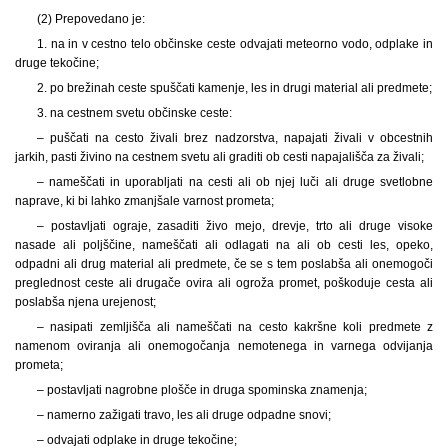
(2) Prepovedano je:
1. na in v cestno telo občinske ceste odvajati meteorno vodo, odplake in
druge tekočine;
2. po brežinah ceste spuščati kamenje, les in drugi material ali predmete;
3. na cestnem svetu občinske ceste:
– puščati na cesto živali brez nadzorstva, napajati živali v obcestnih
jarkih, pasti živino na cestnem svetu ali graditi ob cesti napajališča za živali;
– nameščati in uporabljati na cesti ali ob njej luči ali druge svetlobne
naprave, ki bi lahko zmanjšale varnost prometa;
– postavljati ograje, zasaditi živo mejo, drevje, trto ali druge visoke
nasade ali poljščine, nameščati ali odlagati na ali ob cesti les, opeko,
odpadni ali drug material ali predmete, če se s tem poslabša ali onemogoči
preglednost ceste ali drugače ovira ali ogroža promet, poškoduje cesta ali
poslabša njena urejenost;
– nasipati zemljišča ali nameščati na cesto kakršne koli predmete z
namenom oviranja ali onemogočanja nemotenega in varnega odvijanja
prometa;
– postavljati nagrobne plošče in druga spominska znamenja;
– namerno zažigati travo, les ali druge odpadne snovi;
– odvajati odplake in druge tekočine;