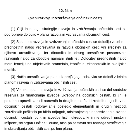
12. člen
(plani razvoja in vzdrževanja občinskih cest)
(1) Cilji in naloge strategije razvoja in vzdrževanja občinskih cest se
podrobneje določijo v planu razvoja in vzdrževanja občinskih cest.
(2) S planom razvoja in vzdrževanja občinskih cest se določijo vrstni red
prednostnih nalog vzdrževanja in razvoja občinskih cest, viri sredstev za
njihovo uresničevanje ter dinamika in obseg uresničitve posameznih
razvojnih nalog za obdobje najmanj štirih let. Določitev prednostnih nalog
mora temeljiti na objektivnih prometnih, tehničnih, ekonomskih in okolijskih
merilih.
(3) Način uresničevanja plana iz prejšnjega odstavka se določi z letnim
planom razvoja in vzdrževanja občinskih cest.
(4) V letnem planu razvoja in vzdrževanja občinskih cest se del sredstev
rezervira za financiranje izvedbe ukrepov na občinskih cestah, ki jih je
potrebno opraviti zaradi naravnih in drugih nesreč ali izrednih dogodkov na
občinskih cestah (odpravljanje posledic elementarnih in drugih nezgod,
zmrzlinskih poškodb po hitrih odjugah, odstranjevanje nepredvidenih ovir na
občinskih cestah ipd.), in izvedbe tistih ukrepov, ki jih je odredil pristojni
inšpekcijski organ Občine Cerkno, niso pa sestavni del rednega vzdrževanja
in obnavljanja občinskih cest po tem planu.