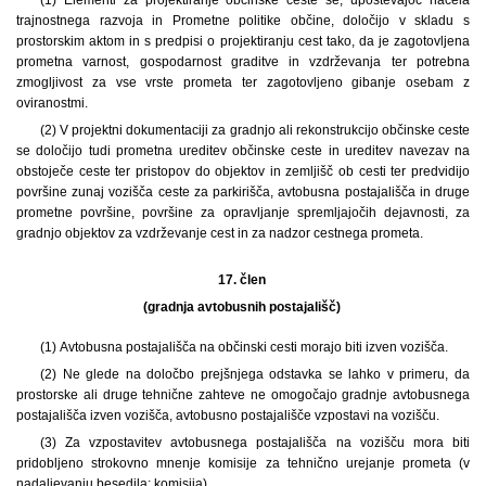
trajnostnega razvoja in Prometne politike občine, določijo v skladu s
prostorskim aktom in s predpisi o projektiranju cest tako, da je zagotovljena
prometna varnost, gospodarnost graditve in vzdrževanja ter potrebna
zmogljivost za vse vrste prometa ter zagotovljeno gibanje osebam z
oviranostmi.
(2) V projektni dokumentaciji za gradnjo ali rekonstrukcijo občinske ceste
se določijo tudi prometna ureditev občinske ceste in ureditev navezav na
obstoječe ceste ter pristopov do objektov in zemljišč ob cesti ter predvidijo
površine zunaj vozišča ceste za parkirišča, avtobusna postajališča in druge
prometne površine, površine za opravljanje spremljajočih dejavnosti, za
gradnjo objektov za vzdrževanje cest in za nadzor cestnega prometa.
17. člen
(gradnja avtobusnih postajališč)
(1) Avtobusna postajališča na občinski cesti morajo biti izven vozišča.
(2) Ne glede na določbo prejšnjega odstavka se lahko v primeru, da
prostorske ali druge tehnične zahteve ne omogočajo gradnje avtobusnega
postajališča izven vozišča, avtobusno postajališče vzpostavi na vozišču.
(3) Za vzpostavitev avtobusnega postajališča na vozišču mora biti
pridobljeno strokovno mnenje komisije za tehnično urejanje prometa (v
nadaljevanju besedila: komisija).