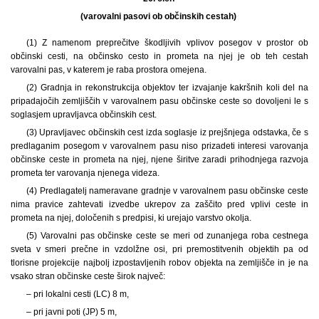
(varovalni pasovi ob občinskih cestah)
(1) Z namenom preprečitve škodljivih vplivov posegov v prostor ob
občinski cesti, na občinsko cesto in prometa na njej je ob teh cestah
varovalni pas, v katerem je raba prostora omejena.
(2) Gradnja in rekonstrukcija objektov ter izvajanje kakršnih koli del na
pripadajočih zemljiščih v varovalnem pasu občinske ceste so dovoljeni le s
soglasjem upravljavca občinskih cest.
(3) Upravljavec občinskih cest izda soglasje iz prejšnjega odstavka, če s
predlaganim posegom v varovalnem pasu niso prizadeti interesi varovanja
občinske ceste in prometa na njej, njene širitve zaradi prihodnjega razvoja
prometa ter varovanja njenega videza.
(4) Predlagatelj nameravane gradnje v varovalnem pasu občinske ceste
nima pravice zahtevati izvedbe ukrepov za zaščito pred vplivi ceste in
prometa na njej, določenih s predpisi, ki urejajo varstvo okolja.
(5) Varovalni pas občinske ceste se meri od zunanjega roba cestnega
sveta v smeri prečne in vzdolžne osi, pri premostitvenih objektih pa od
tlorisne projekcije najbolj izpostavljenih robov objekta na zemljišče in je na
vsako stran občinske ceste širok največ:
– pri lokalni cesti (LC) 8 m,
– pri javni poti (JP) 5 m,