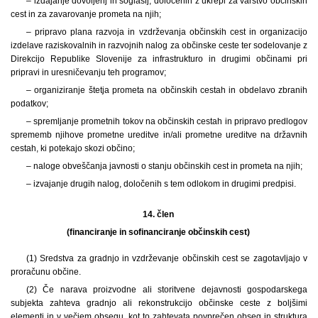
– izdajanje dovoljenj in soglasij, določenih z ukrepi za varstvo občinskih
cest in za zavarovanje prometa na njih;
– pripravo plana razvoja in vzdrževanja občinskih cest in organizacijo
izdelave raziskovalnih in razvojnih nalog za občinske ceste ter sodelovanje z
Direkcijo Republike Slovenije za infrastrukturo in drugimi občinami pri
pripravi in uresničevanju teh programov;
– organiziranje štetja prometa na občinskih cestah in obdelavo zbranih
podatkov;
– spremljanje prometnih tokov na občinskih cestah in pripravo predlogov
sprememb njihove prometne ureditve in/ali prometne ureditve na državnih
cestah, ki potekajo skozi občino;
– naloge obveščanja javnosti o stanju občinskih cest in prometa na njih;
– izvajanje drugih nalog, določenih s tem odlokom in drugimi predpisi.
14. člen
(financiranje in sofinanciranje občinskih cest)
(1) Sredstva za gradnjo in vzdrževanje občinskih cest se zagotavljajo v
proračunu občine.
(2) Če narava proizvodne ali storitvene dejavnosti gospodarskega
subjekta zahteva gradnjo ali rekonstrukcijo občinske ceste z boljšimi
elementi in v večjem obsegu, kot to zahtevata povprečen obseg in struktura