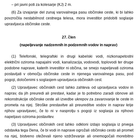
– pri javni poti za kolesarje (KJ) 2 m.
(6) Za izvajanje del zunaj varovalnega pasu občinske ceste, ki bi lahko
povzročila nestabilnost cestnega telesa, mora investitor pridobiti soglasje
upravljavca občinske ceste.
27. člen
(napeljevanje nadzemnih in podzemnih vodov in naprav)
(1) Telefonski, telegrafski in drugi kabelski vodi, nizkonapetostni
električni oziroma napajalni vodi, kanalizacija, vodovodi, toplovodi ter druge
podobne naprave, katerih investitor ni občina, se smejo napeljevati oziroma
postavljati v območju občinske ceste in njenega varovalnega pasu, pod
pogoji, določenimi s soglasjem upravljavca občinskih cest.
(2) Upravljavec občinskih cest lahko zahteva od upravljavca vodov in
naprav, da jih preuredi ali prestavi, kadar je to potrebno zaradi obnove ali
rekonstrukcije občinske ceste ali izvedbe ukrepov za zavarovanje te ceste in
prometa na njej. Stroške prestavitve ali preureditve vodov in naprav krije
njihov upravljavec, če to ni v nasprotju s pogoji iz soglasja za njihovo
napeljavo oziroma postavitev.
(3) Upravljavec občinskih cest lahko odkloni izdajo soglasja iz prvega
odstavka tega člena, če bi vodi in naprave ogrožali občinsko cesto ali promet
na njej, bistveno oteževali njeno vzdrževanje ali onemogočali morebitno