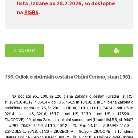
lista, izdane po 28.2.2026, so dostopne
na
PISRS
.
KAZALO
736. Odlok o občinskih cestah v Občini Cerkno, stran 1961.
Na podlagi 95., 100. in 126. člena Zakona o cestah (Uradni list RS,
št. 109/10, 48/12 in 36/14 – odl. US, 46/15 in 10/18), 3. in 17. člena Zakona o
prekrških (Uradni list RS, št. 29/11 – UPB8, 21/13, 111/13, 74/14 – odl. US in
92/14 – odl. US, 32/16, 15/17 – odl. US, 73/19 – odl. US in 175/20 –
ZIUOPDVE), 29. člena Zakona o lokalni samoupravi (Uradni list RS, št. 94/07
– UPB2, 76/08, 79/09, 51/10, 40/12 – ZUJF in 14/15 – ZUUJFO, 11/18 –
ZSPDSLS-1, 30/18, 61/20 – ZIUZEOP-A in 80/20 – ZIUOOPE) in 16. člena
Statuta Občine Cerkno (Uradni list RS, št. 164/20) je Občinski svet Občine