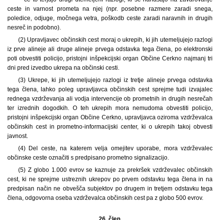
ceste in varnost prometa na njej (npr. posebne razmere zaradi snega,
poledice, odjuge, močnega vetra, poškodb ceste zaradi naravnih in drugih
nesreč in podobno).
(2) Upravljavec občinskih cest moraj o ukrepih, ki jih utemeljujejo razlogi
iz prve alineje ali druge alineje prvega odstavka tega člena, po elektronski
poti obvestiti policijo, pristojni inšpekcijski organ Občine Cerkno najmanj tri
dni pred izvedbo ukrepa na občinski cesti.
(3) Ukrepe, ki jih utemeljujejo razlogi iz tretje alineje prvega odstavka
tega člena, lahko poleg upravljavca občinskih cest sprejme tudi izvajalec
rednega vzdrževanja ali vodja intervencije ob prometnih in drugih nesrečah
ter izrednih dogodkih. O teh ukrepih mora nemudoma obvestiti policijo,
pristojni inšpekcijski organ Občine Cerkno, upravljavca oziroma vzdrževalca
občinskih cest in prometno-informacijski center, ki o ukrepih takoj obvesti
javnost.
(4) Del ceste, na katerem velja omejitev uporabe, mora vzdrževalec
občinske ceste označiti s predpisano prometno signalizacijo.
(5) Z globo 1.000 evrov se kaznuje za prekršek vzdrževalec občinskih
cest, ki ne sprejme ustreznih ukrepov po prvem odstavku tega člena in na
predpisan način ne obvešča subjektov po drugem in tretjem odstavku tega
člena, odgovorna oseba vzdrževalca občinskih cest pa z globo 500 evrov.
26. člen