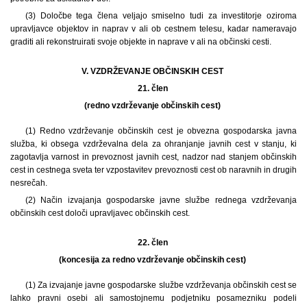
(3) Določbe tega člena veljajo smiselno tudi za investitorje oziroma
upravljavce objektov in naprav v ali ob cestnem telesu, kadar nameravajo
graditi ali rekonstruirati svoje objekte in naprave v ali na občinski cesti.
V. VZDRŽEVANJE OBČINSKIH CEST
21. člen
(redno vzdrževanje občinskih cest)
(1) Redno vzdrževanje občinskih cest je obvezna gospodarska javna
služba, ki obsega vzdrževalna dela za ohranjanje javnih cest v stanju, ki
zagotavlja varnost in prevoznost javnih cest, nadzor nad stanjem občinskih
cest in cestnega sveta ter vzpostavitev prevoznosti cest ob naravnih in drugih
nesrečah.
(2) Način izvajanja gospodarske javne službe rednega vzdrževanja
občinskih cest določi upravljavec občinskih cest.
22. člen
(koncesija za redno vzdrževanje občinskih cest)
(1) Za izvajanje javne gospodarske službe vzdrževanja občinskih cest se
lahko pravni osebi ali samostojnemu podjetniku posamezniku podeli