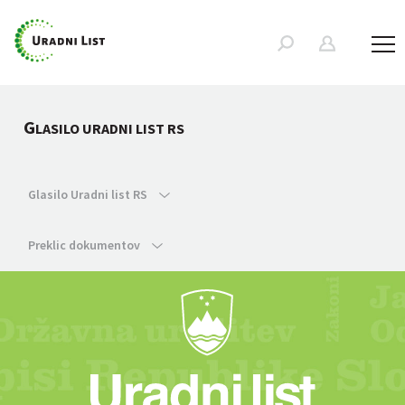
G
LASILO URADNI LIST RS
Glasilo Uradni list RS
Preklic dokumentov