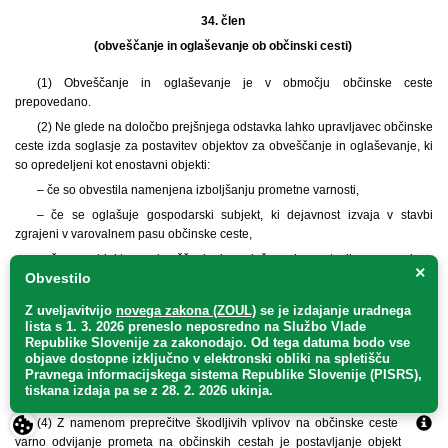
34. člen
(obveščanje in oglaševanje ob občinski cesti)
(1) Obveščanje in oglaševanje je v območju občinske ceste
prepovedano.
(2) Ne glede na določbo prejšnjega odstavka lahko upravljavec občinske
ceste izda soglasje za postavitev objektov za obveščanje in oglaševanje, ki
so opredeljeni kot enostavni objekti:
– če so obvestila namenjena izboljšanju prometne varnosti,
– če se oglašuje gospodarski subjekt, ki dejavnost izvaja v stavbi
zgrajeni v varovalnem pasu občinske ceste,
– če se objekt za obveščanje in oglaševanje postavlja na servisne
×
Obvestilo
prometne površine občinske ceste ali druge površine, ki so v lasti fizičnih ali
pravnih oseb, pod pogojem da vsebina obvestila oziroma oglasa ni vidna z
Z uveljavitvijo
novega zakona (ZOUL)
se je
izdajanje uradnega
občinske ceste.
lista s 1. 3. 2026 preneslo
neposredno
na Službo Vlade
(3) Objekti za obveščanje in oglaševanje se ob občinskih cestah v
Republike Slovenije za zakonodajo
. Od tega datuma bodo vse
objave dostopne izključno v elektronski obliki na spletišču
naselju lahko postavljajo le izven preglednega polja, pregledne berme,
Pravnega informacijskega sistema Republike Slovenije (PISRS),
preglednostnega prostora in območja vzdolž vozišča ceste, predpisanega za
tiskana izdaja pa se z 28. 2. 2026 ukinja.
postavitev prometne signalizacije.
(4) Z namenom preprečitve škodljivih vplivov na občinske ceste in na
varno odvijanje prometa na občinskih cestah je postavljanje objektov za