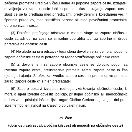
začasne prometne ureditve v času delne ali popolne zapore ceste. Izdajatelj
dovoljenja za zaporo ceste lahko spremeni čas in trajanje zapore ceste,
zlasti če se ta predlaga med prireditvami, predvidenimi s koledarjem večjih
športnih prireditev, med turistično sezono ali med povečanimi prometnimi
obremenitvami ceste.
(3) Določba prejšnjega odstavka o vsebini vloge za zaporo občinske
ceste zaradi del na cesti se smiselno uporablja tudi za športne in druge
prireditve na občinski cesti.
(4) Ne glede na prvi odstavek tega člena dovoljenje za delno ali popolno
zaporo občinske ceste ni potrebno za redno vzdrževanje občinske ceste.
(5) Z dovoljenjem za zaporo občinske ceste se določijo pogoji za
izvedbo zapore ceste, preusmeritve prometa zaradi zapore ceste in čas
njenega trajanja. Stroške za izvedbo zapore ceste in preusmeritve prometa
zaradi zapore ceste krije njen predlagatelj.
(6) Zaporo postavi izvajalec rednega vzdrževanja občinske ceste, ki
mora o njeni izvedbi obvestiti policijo, pristojno občinsko ali medobčinsko
redarstvo in pristojni inšpekcijski organ Občine Cerkno najmanj tri dni pred
spremembo ter javnost na krajevno običajen način.
29. člen
(dolžnosti vzdrževalca občinskih cest ob posegih na občinske ceste)