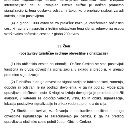
intervencijskih del ali izvajalec zimske službe je dolžan prometno
signalizacijo iz tega odstavka odstraniti takoj, ko prenehajo razlogi, zaradi
katerih je bila postavljena.
(4) Z globo 1.000 evrov se za prekršek kaznuje vzdrževalec občinskih
cest, ki ravna v nasprotju z tretjim odstavkom tega člena, odgovorna oseba
vzdrževalca občinskih cest pa z globo 200 evrov.
33. člen
(postavitev turistične in druge obvestilne signalizacije)
(1) Na občinskih cestah na območju Občine Cerkno se sme postavljati
turistična in druga obvestilna signalizacija v skladu s predpisi, ki urejajo
prometno signalizacijo.
(2) Turistična in druga obvestilna signalizacija se lahko postavi, zamenja,
dopolni ali odstrani le na podlagi dovoljenja, ki ga na podlagi vloge izda
upravljavec občinske ceste. K vlogi za izdajo dovoljenja je potrebno priložiti
elaborat, v katerem se določijo velikost, vrsta, tip in oblika signalizacije,
lokacija postavitve signalizacije in prikaz vodenja prometa do cilja.
(3) Stroške postavitve, vzdrževanja in odstranitve turistične in druge
obvestilne signalizacije se zaračunavajo po ceniku, ki ga na predlog
upravljavca občinske ceste potrdi župan Občine Cerkno.