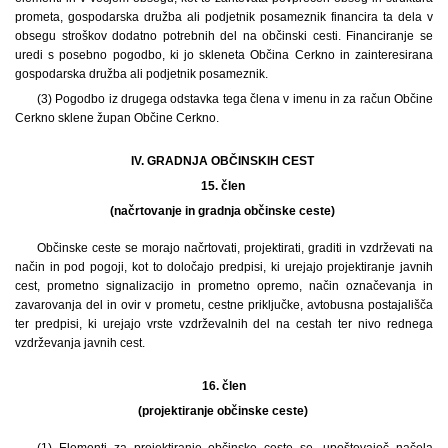
prometa, gospodarska družba ali podjetnik posameznik financira ta dela v
obsegu stroškov dodatno potrebnih del na občinski cesti. Financiranje se
uredi s posebno pogodbo, ki jo skleneta Občina Cerkno in zainteresirana
gospodarska družba ali podjetnik posameznik.
(3) Pogodbo iz drugega odstavka tega člena v imenu in za račun Občine
Cerkno sklene župan Občine Cerkno.
IV. GRADNJA OBČINSKIH CEST
15. člen
(načrtovanje in gradnja občinske ceste)
Občinske ceste se morajo načrtovati, projektirati, graditi in vzdrževati na
način in pod pogoji, kot to določajo predpisi, ki urejajo projektiranje javnih
cest, prometno signalizacijo in prometno opremo, način označevanja in
zavarovanja del in ovir v prometu, cestne priključke, avtobusna postajališča
ter predpisi, ki urejajo vrste vzdrževalnih del na cestah ter nivo rednega
vzdrževanja javnih cest.
16. člen
(projektiranje občinske ceste)
(1) Elementi za projektiranje občinske ceste se, upoštevajoč načela