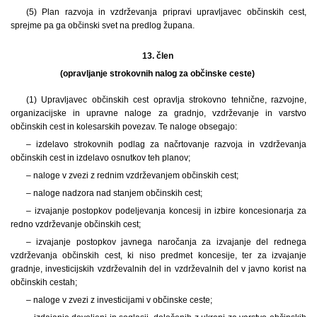
(5) Plan razvoja in vzdrževanja pripravi upravljavec občinskih cest,
sprejme pa ga občinski svet na predlog župana.
13. člen
(opravljanje strokovnih nalog za občinske ceste)
(1) Upravljavec občinskih cest opravlja strokovno tehnične, razvojne,
organizacijske in upravne naloge za gradnjo, vzdrževanje in varstvo
občinskih cest in kolesarskih povezav. Te naloge obsegajo:
– izdelavo strokovnih podlag za načrtovanje razvoja in vzdrževanja
občinskih cest in izdelavo osnutkov teh planov;
– naloge v zvezi z rednim vzdrževanjem občinskih cest;
– naloge nadzora nad stanjem občinskih cest;
– izvajanje postopkov podeljevanja koncesij in izbire koncesionarja za
redno vzdrževanje občinskih cest;
– izvajanje postopkov javnega naročanja za izvajanje del rednega
vzdrževanja občinskih cest, ki niso predmet koncesije, ter za izvajanje
gradnje, investicijskih vzdrževalnih del in vzdrževalnih del v javno korist na
občinskih cestah;
– naloge v zvezi z investicijami v občinske ceste;