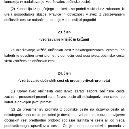
koncesija (v nadaljevanju: vzdrževalec občinske ceste).
(2) Koncesija iz prejšnjega odstavka se podeli v skladu z zakonom, ki
ureja gospodarske službe. Pravice in obveznosti v zvezi z vzdrževanjem
občinskih cest se natančneje uredijo v koncesijski pogodbi.
23. člen
(vzdrževanje križišč in križanj)
Za vzdrževanje križišč občinskih cest z nekategoriziranimi cestami, po
katerih je dovoljen javni promet, v območju cestnega sveta občinske ceste
skrbi vzdrževalec občinskih cest.
24. člen
(vzdrževanje občinskih cest ob preusmeritvah prometa)
(1) Upravljavec občinskih cest lahko zaradi zapore občinske ceste
začasno preusmeri promet na državno cesto ali nekategorizirano cesto, po
kateri je dovoljen javni promet.
(2) Za preusmeritev prometa z občinske ceste na državno cesto ali
nekategorizirano cesto, po kateri je dovoljen javni promet, mora upravljavec
občinskih cest predhodno pridobiti soglasje lastnika te ceste ali od njega
pooblaščenega upravljavca ceste. Če je med preusmeritvijo prometa z