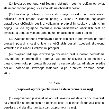
(1) Izvajalec rednega vzdrževanja občinskih cest je dolžan opravljati
stalni nadzor nad posegi v cestno telo na občinskih cestah.
(2) Investitor je dolžan po končanih posegih v cestno telo vzdrževalcu
občinskih cest predati izveden poseg v skladu z izdanim soglasjem
upravljavca občinskih cesti, z veljavnimi predpisi in strokovno tehničnimi
pogoji. Za vse vgrajene materiale mora vzdrževalec občinskih cest od
investitorja pridobiti vso potrebno dokumentacijo in jo hraniti pet let.
(3) Izvajalec rednega vzdrževanja občinskih cest je odgovoren, da bodo
prevzeti posegi v cestno telo na občinskih cestah izvedeni strokovno,
kvalitetno in v skladu z veljavnimi predpisi.
(4) Izvajalec rednega vzdrževanja občinskih cest je dolžan nemudoma,
brezpogojno in brezplačno odpraviti vse pomanjkljivosti, ki bi nastale v
garancijskem roku pri prevzetih posegih v cestno telo, zaradi slabe izvedbe
del ali uporabe neustreznega materiala, ki jih je prevzel oziroma izvedel
sam.
30. člen
(prepovedi ogrožanja občinske ceste in prometa na njej)
(1) Prepovedano je izvajati ali opustiti kakršna koli dela na občinski cesti,
na zemljiščih ali na objektih ob občinski cesti, ki bi lahko škodovala cesti ali
ogrožala, ovirala ali zmanjšala varnost prometa na njej.