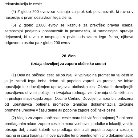
rekonstrukcijo te ceste.
(4) Z globo 200 evrov se kaznuje za prekršek posameznik, ki ravna v
nasprotju s prvim odstavkom tega člena.
(5) Z globo 2.000 evrov se kaznuje za prekršek pravna oseba,
samostojni podjetnik posameznik in posameznik, ki samostojno opravlja
dejavnost, ki ravna v nasprotju s prvim odstavkom tega člena, njihova
odgovorna oseba pa z globo 200 evrov.
28. člen
(izdaja dovoljenj za zaporo občinske ceste)
(1) Dela na občinski cesti ali ob njej, ki vplivajo na promet na tej cesti in
jo je zaradi tega treba delno ali popolno zapreti za promet, se lahko
opravljajo le z dovoljenjem upravljavca občinskih cest. O izdanih dovoljenjih
upravljavec obvesti policijo in izvajalca rednega vzdrževanja občinskih cest
in pristojni inšpekcijski organ Občine Cerkno. Dovoljenju mora biti priložena
od upravljavca potrjena prometno tehnična dokumentacija začasne
prometne ureditve v času delne ali popolne zapore občinske ceste.
(2) Vloga za zaporo občinske ceste mora biti vložena najmanj 7 dni pred
predlaganim rokom zapore ceste in mora vsebovati podatke o lokaciji, vrsti in
obsegu del, zaradi katerih se predlaga delna ali popolna zapora ceste, o
načinu in času trajanja njihove izvedbe ter prometno tehnično dokumentacijo