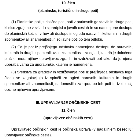
10. člen
(planinske, turistične in druge poti)
(1) Planinske poti, turistične poti, poti v parkovnih gozdovih in druge poti,
ki niso zgrajene v skladu s predpisi o javnih cestah in so namenjene dostopu
do planinskih koč ter vrhov ali dostopu in ogledu naravnih, kulturnih in drugih
spomenikov ali znamenitosti, niso javne poti po tem odloku.
(2) Če je pot iz prejšnjega odstavka namenjena dostopu do naravnih,
kulturnih in drugih spomenikov ali znamenitosti, za ogled, katerih je določeno
plačilo, mora njihov upravljavec zgraditi in vzdrževati pot tako, da je njena
uporaba varna za uporabnike, katerim je namenjena.
(3) Sredstva za graditev in vzdrževanje poti iz prejšnjega odstavka tega
člena se zagotavljajo iz vplačil za ogled naravnih, kulturnih in drugih
spomenikov ali znamenitosti, nadomestila za uporabo teh poti in iz dotacij
občine njihovim upravljavcem.
III. UPRAVLJANJE OBČINSKIH CEST
11. člen
(upravljavec občinskih cest)
Upravljavec občinskih cest je občinska uprava (v nadaljnjem besedilu:
upravljavec občinske ceste).