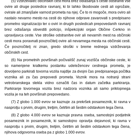
(5) Vzdrževalec občinskih cest mora brez odlašanja s ceste odstraniti vse
ovire ali druge posledice ravnanj, ki bi lahko škodovale cesti ali ogrožale,
ovirale ali zmanjšale varnost prometa na njej. Če to ni mogoče, mora oviro ali
nastalo nevarno mesto na cesti do njihove odprave zavarovati s predpisano
prometno signalizacijo ter o oviri in drugih posledicah prepovedanih ravnanj
brez odlašanja obvestiti policijo, inšpekcijski organ Občine Cerkno in
upravljavca ceste. Vse stroške odstranitve ovir ali nevarnih mest na občinski
cesti mora poravnati povzročitelj ovire ali nevarnega mesta na občinski cesti.
Če povzročitelj ni znan, gredo stroški v breme rednega vzdrževanja
občinskih cest.
(6) Na prometnih površinah počivališč zunaj vozišča občinske ceste, ki
so namenjene kratkemu postanku udeležencev cestnega prometa, je
dovoljeno parkirati tovorna vozila najdlje za dvojni čas predpisanega počitka
voznika ali za čas prepovedi prometa. Voznik mora na notranji strani
vetrobranskega stekla vidno označiti čas in datum začetka parkiranja.
Parkiranje tovornega vozila brez nadzora voznika ali samo priklopnega
vozila je na teh površinah prepovedano.
(7) Z globo 1.000 evrov se kaznuje za prekršek posameznik, ki ravna v
nasprotju s prvim, drugim, tretjim, četrtim ali šestim odstavkom tega člena.
(8) Z globo 4.000 evrov se kaznuje pravna oseba, samostojni podjetnik
posameznik in posameznik, ki samostojno opravlja dejavnost, ki ravna v
nasprotju s prvim, drugim, tretjim, četrtim ali šestim odstavkom tega člena,
njihova odgovorna oseba pa z globo 1.000 evrov.