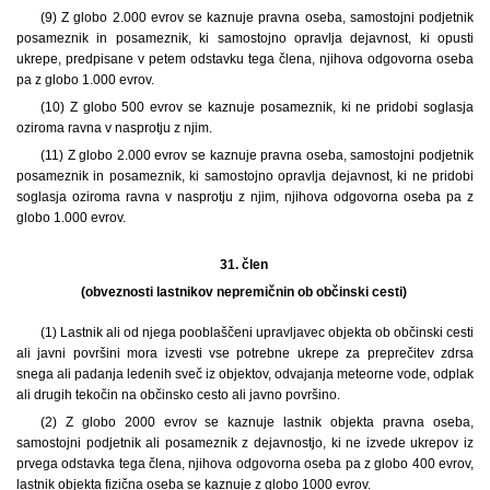
(9) Z globo 2.000 evrov se kaznuje pravna oseba, samostojni podjetnik
posameznik in posameznik, ki samostojno opravlja dejavnost, ki opusti
ukrepe, predpisane v petem odstavku tega člena, njihova odgovorna oseba
pa z globo 1.000 evrov.
(10) Z globo 500 evrov se kaznuje posameznik, ki ne pridobi soglasja
oziroma ravna v nasprotju z njim.
(11) Z globo 2.000 evrov se kaznuje pravna oseba, samostojni podjetnik
posameznik in posameznik, ki samostojno opravlja dejavnost, ki ne pridobi
soglasja oziroma ravna v nasprotju z njim, njihova odgovorna oseba pa z
globo 1.000 evrov.
31. člen
(obveznosti lastnikov nepremičnin ob občinski cesti)
(1) Lastnik ali od njega pooblaščeni upravljavec objekta ob občinski cesti
ali javni površini mora izvesti vse potrebne ukrepe za preprečitev zdrsa
snega ali padanja ledenih sveč iz objektov, odvajanja meteorne vode, odplak
ali drugih tekočin na občinsko cesto ali javno površino.
(2) Z globo 2000 evrov se kaznuje lastnik objekta pravna oseba,
samostojni podjetnik ali posameznik z dejavnostjo, ki ne izvede ukrepov iz
prvega odstavka tega člena, njihova odgovorna oseba pa z globo 400 evrov,
lastnik objekta fizična oseba se kaznuje z globo 1000 evrov.