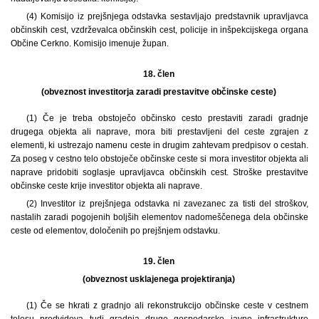
(4) Komisijo iz prejšnjega odstavka sestavljajo predstavnik upravljavca
občinskih cest, vzdrževalca občinskih cest, policije in inšpekcijskega organa
Občine Cerkno. Komisijo imenuje župan.
18. člen
(obveznost investitorja zaradi prestavitve občinske ceste)
(1) Če je treba obstoječo občinsko cesto prestaviti zaradi gradnje
drugega objekta ali naprave, mora biti prestavljeni del ceste zgrajen z
elementi, ki ustrezajo namenu ceste in drugim zahtevam predpisov o cestah.
Za poseg v cestno telo obstoječe občinske ceste si mora investitor objekta ali
naprave pridobiti soglasje upravljavca občinskih cest. Stroške prestavitve
občinske ceste krije investitor objekta ali naprave.
(2) Investitor iz prejšnjega odstavka ni zavezanec za tisti del stroškov,
nastalih zaradi pogojenih boljših elementov nadomeščenega dela občinske
ceste od elementov, določenih po prejšnjem odstavku.
19. člen
(obveznost usklajenega projektiranja)
(1) Če se hkrati z gradnjo ali rekonstrukcijo občinske ceste v cestnem
telesu predvideva tudi gradnja druge gospodarske javne infrastrukture