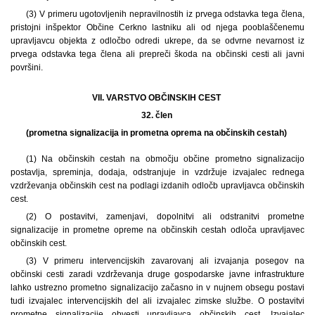
(3) V primeru ugotovljenih nepravilnostih iz prvega odstavka tega člena,
pristojni inšpektor Občine Cerkno lastniku ali od njega pooblaščenemu
upravljavcu objekta z odločbo odredi ukrepe, da se odvrne nevarnost iz
prvega odstavka tega člena ali prepreči škoda na občinski cesti ali javni
površini.
VII. VARSTVO OBČINSKIH CEST
32. člen
(prometna signalizacija in prometna oprema na občinskih cestah)
(1) Na občinskih cestah na območju občine prometno signalizacijo
postavlja, spreminja, dodaja, odstranjuje in vzdržuje izvajalec rednega
vzdrževanja občinskih cest na podlagi izdanih odločb upravljavca občinskih
cest.
(2) O postavitvi, zamenjavi, dopolnitvi ali odstranitvi prometne
signalizacije in prometne opreme na občinskih cestah odloča upravljavec
občinskih cest.
(3) V primeru intervencijskih zavarovanj ali izvajanja posegov na
občinski cesti zaradi vzdrževanja druge gospodarske javne infrastrukture
lahko ustrezno prometno signalizacijo začasno in v nujnem obsegu postavi
tudi izvajalec intervencijskih del ali izvajalec zimske službe. O postavitvi
prometne signalizacije obvesti upravljavca občinskih cest. Izvajalec